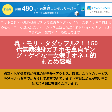
ネット乞食50代無職独身ガチホモ童貞ギング・ゲイなー女装子オネエ的まと
め速報！ネトゲ廃人は女子ホームレス三銃士伝説！あおいちゃん！ホームレ
スまなみ！愛内アイラ応援してます！
真・モリ・タダッフル2！！50
代無職独身ガチホモ童貞ギン
グ・ゲイなー女装子オネエ的
まとめ速報
孤立＜お客様皆様が掲載の記事等へアクセス、閲覧、こちらのサービス
を利用される事でかろうじて運営できています＞本日は足元が悪い中ご
足労頂き誠に有難うございます。