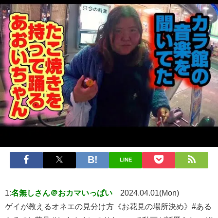
LINE
1:
名無しさん＠おカマいっぱい
2024.04.01(Mon)
ゲイが教えるオネエの見分け方《お花見の場所決め》#ある