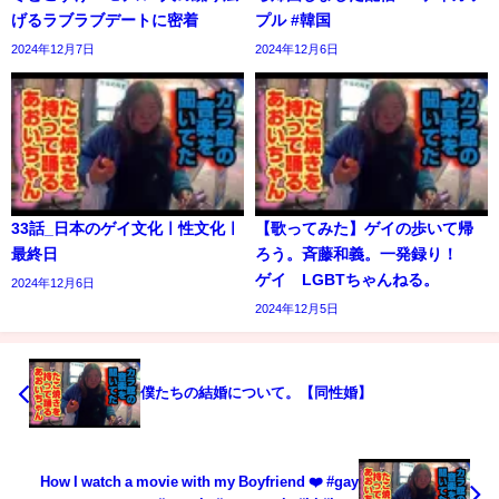
げるラブラブデートに密着
プル #韓国
2024年12月7日
2024年12月6日
33話_日本のゲイ文化ㅣ性文化ㅣ
【歌ってみた】ゲイの歩いて帰
最終日
ろう。斉藤和義。一発録り！
ゲイ LGBTちゃんねる。
2024年12月6日
2024年12月5日
僕たちの結婚について。【同性婚】
How I watch a movie with my Boyfriend ❤️ #gay