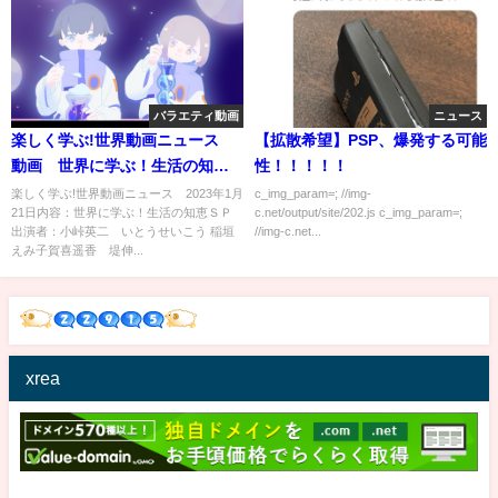
バラエティ動画
ニュース
楽しく学ぶ!世界動画ニュース
【拡散希望】PSP、爆発する可能
動画 世界に学ぶ！生活の知恵
性！！！！！
ＳＰ 1月21日
楽しく学ぶ!世界動画ニュース 2023年1月
c_img_param=; //img-
21日内容：世界に学ぶ！生活の知恵ＳＰ
c.net/output/site/202.js c_img_param=;
出演者：小峠英二 いとうせいこう 稲垣
//img-c.net...
えみ子賀喜遥香 堤伸...
xrea