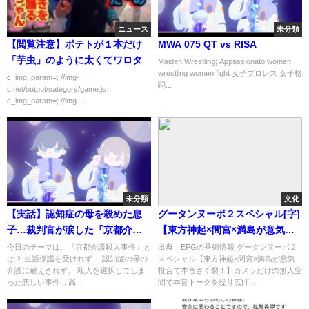
ニュース
未分類
【閲覧注意】ポテトが１本だけ
MWA 075 QT vs RISA
「芋虫」のように太くてワロタ
Maiden Wrestling; Appassionato women
wrestling women fight 女子プロレス 女子格
c_img_param=; //img-
闘...
c.net/output/category/game.js
c_img_param=; //img-...
未分類
文化
【実話】認知症の母を殺めた息
グータンヌーボ２スペシャル[字]
子…裁判官が涙した『京都介護
【東方神起×間宮×満島が意気投
殺人事件』【漫画】
合で本音さく裂！】…の番組内
今日のテーマは、『京都介護殺人事件』と
出典：EPGの番組情報 グータンヌーボ２
は？ 生活保護を受けれず、 認知症の母の
スペシャル【東方神起×間宮×満島が意気
容解析まとめ
介護に耐えきれず、 殺人を選択してしま
投合で本音さく裂！】カメラだけの無人空
った悲しい事件... 高...
間で本音トークを繰り広げ...