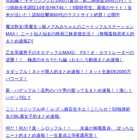
完結編＞ キャッシング計1500万返済：厨二病借金3500万円！う
つ病統合失調症14年生HKT46！！9期研究生、最後のサイト！全
米が泣いた！認知症鬱病60代のラストサイト絶賛！公開中
魔法熟女/美魔女ッ娘メグみみちゃんのニートッフルステーション
MAX！ ニート仙人仙女の映画三昧老後生活！（無職孤独居老人的
まとめ速報Z)]
乙女系腐男子のオカマッフルMAX2- FX！オ・カマトレーダーの
逆襲！！ 極道のオカマたち編（おもしろ動画まとめ速報）
タダッフル！ネトゲ廃人的まとめ速報！！ネット乞食DE2000万
パワーズ！
新・ハゲッフル！哀愁のハゲ男の髪ってるまとめ速報！！激しく
ハゲっTEL？
こじ！コジッフル@！-レズっ娘百合ネエ！こじらせ！50独身処
女のBL腐女子的まとめ速報-
何だ！何が？真・シロッフル！！ 永遠の無職童貞- ぼっちな
ニート的まとめ速報！一生童貞上等夜露死苦！