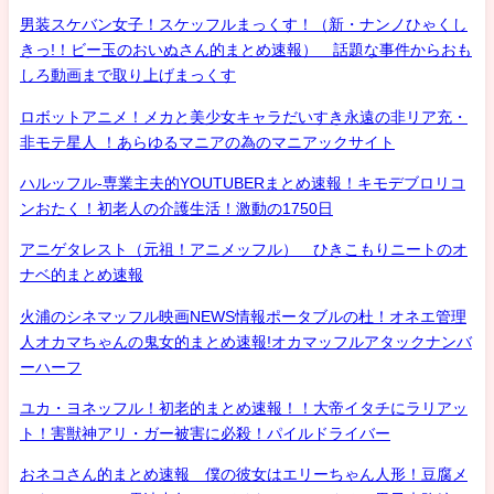
男装スケバン女子！スケッフルまっくす！（新・ナンノひゃくし
きっ!！ビー玉のおいぬさん的まとめ速報） 話題な事件からおも
しろ動画まで取り上げまっくす
ロボットアニメ！メカと美少女キャラだいすき永遠の非リア充・
非モテ星人 ！あらゆるマニアの為のマニアックサイト
ハルッフル-専業主夫的YOUTUBERまとめ速報！キモデブロリコ
ンおたく！初老人の介護生活！激動の1750日
アニゲタレスト（元祖！アニメッフル） ひきこもりニートのオ
ナベ的まとめ速報
火浦のシネマッフル映画NEWS情報ポータブルの杜！オネエ管理
人オカマちゃんの鬼女的まとめ速報!オカマッフルアタックナンバ
ーハーフ
ユカ・ヨネッフル！初老的まとめ速報！！大帝イタチにラリアッ
ト！害獣神アリ・ガー被害に必殺！パイルドライバー
おネコさん的まとめ速報 僕の彼女はエリーちゃん人形！豆腐メ