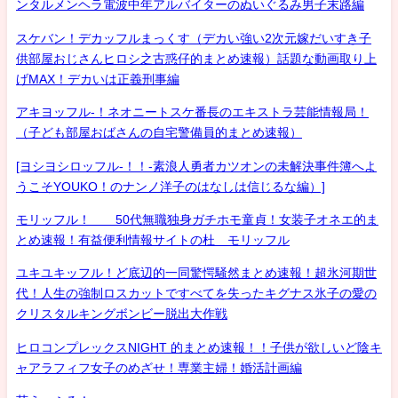
ンタルメンヘラ電波中年アルバイターのぬいぐるみ男子末路編
スケバン！デカッフルまっくす（デカい強い2次元嫁だいすき子
供部屋おじさんヒロシ之古惑仔的まとめ速報）話題な動画取り上
げMAX！デカいは正義刑事編
アキヨッフル-！ネオニートスケ番長のエキストラ芸能情報局！
（子ども部屋おばさんの自宅警備員的まとめ速報）
[ヨシヨシロッフル-！！-素浪人勇者カツオンの未解決事件簿へよ
うこそYOUKO！のナンノ洋子のはなしは信じるな編）]
モリッフル！ 50代無職独身ガチホモ童貞！女装子オネエ的ま
とめ速報！有益便利情報サイトの杜 モリッフル
ユキユキッフル！ど底辺的一同驚愕騒然まとめ速報！超氷河期世
代！人生の強制ロスカットですべてを失ったキグナス氷子の愛の
クリスタルキングボンビー脱出大作戦
ヒロコンプレックスNIGHT 的まとめ速報！！子供が欲しいど陰キ
ャアラフィフ女子のめざせ！専業主婦！婚活計画編