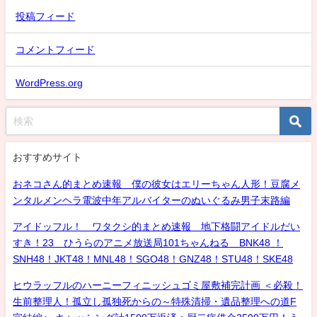
投稿フィード
コメントフィード
WordPress.org
おすすめサイト
おネコさん的まとめ速報 僕の彼女はエリーちゃん人形！豆腐メ
ンタルメンヘラ電波中年アルバイターのぬいぐるみ男子末路編
アイドッフル！ ワタクシ的まとめ速報 地下格闘アイドルだい
すき！23 ひうらのアニメ放送局101ちゃんねる BNK48 ！
SNH48！JKT48！MNL48！SGO48！GNZ48！STU48！SKE48
ヒウラッフルのハーニーフィニッシュゴミ屋敷補完計画 ＜必殺！
生前整理人！孤立し孤独死からの～特殊清掃・遺品整理への道F