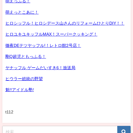
萌えっふる！
萌えっとこあに！
ヒロシッフル！ヒロシデース山さんのリフォームひとりDIY！！
ヒロユキユキッフルMAX！スーパークッキング！
徹夜DEテツヤッフル!！レトロ館2号店！
剛Q超児ともっふる！
ヤナッフル ゲームだいすき6！放送局
ヒウラー総統の野望
魁!!アイドル塾!
t112