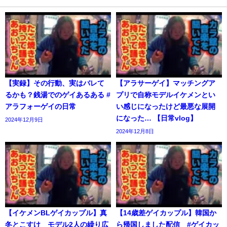
【実録】その行動、実はバレて
【アラサーゲイ】マッチングア
るかも？銭湯でのゲイあるある #
プリで自称モデルイケメンとい
アラフォーゲイの日常
い感じになったけど最悪な展開
になった… 【日常vlog】
2024年12月9日
2024年12月8日
【イケメンBLゲイカップル】真
【14歳差ゲイカップル】韓国か
冬とこすけ モデル2人の繰り広
ら帰国しました配信 #ゲイカッ