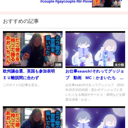
#couple #gaycouple #bl #love
おすすめの記事
国際
未分類
欧州議会選、英国も参加表明
お仕事search!それってグッジョ
ＥＵ離脱間に合わず
ブ 動画 MC：かまいたち 10
月10日
このサイトの記事を見る...
お仕事search!それってグッジョブ 2024
年10月10日内容：思わずグッジョブと言
いたくなる商品やサービス・発明などを調
査出演者：かま...