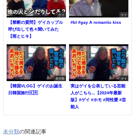
ゲイ
ゲイ
【禁断の質問】ゲイカップル
#bl #gay A romantic kiss
呼び出して色々聞いてみた
【雨とヒキ】
未分類
ゲイ
【韓国VLOG】ゲイのお誕生
実はゲイを公表している芸能
日韓国旅行🇰🇷
人がこちら...【2024年最新
版】#ゲイ #ホモ #同性愛 #芸
能人
未分類
の関連記事