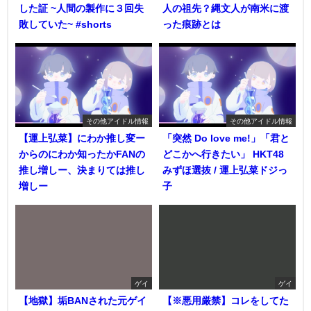
した証 ~人間の製作に３回失
人の祖先？縄文人が南米に渡
敗していた~ #shorts
った痕跡とは
その他アイドル情報
その他アイドル情報
【運上弘菜】にわか推し変ー
「突然 Do love me!」「君と
からのにわか知ったかFANの
どこかへ行きたい」 HKT48
推し増しー、決まりては推し
みずほ選抜 / 運上弘菜ドジっ
増しー
子
ゲイ
ゲイ
【地獄】垢BANされた元ゲイ
【※悪用厳禁】コレをしてた