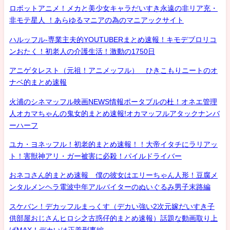
ロボットアニメ！メカと美少女キャラだいすき永遠の非リア充・
非モテ星人 ！あらゆるマニアの為のマニアックサイト
ハルッフル-専業主夫的YOUTUBERまとめ速報！キモデブロリコ
ンおたく！初老人の介護生活！激動の1750日
アニゲタレスト（元祖！アニメッフル） ひきこもりニートのオ
ナベ的まとめ速報
火浦のシネマッフル映画NEWS情報ポータブルの杜！オネエ管理
人オカマちゃんの鬼女的まとめ速報!オカマッフルアタックナンバ
ーハーフ
ユカ・ヨネッフル！初老的まとめ速報！！大帝イタチにラリアッ
ト！害獣神アリ・ガー被害に必殺！パイルドライバー
おネコさん的まとめ速報 僕の彼女はエリーちゃん人形！豆腐メ
ンタルメンヘラ電波中年アルバイターのぬいぐるみ男子末路編
スケバン！デカッフルまっくす（デカい強い2次元嫁だいすき子
供部屋おじさんヒロシ之古惑仔的まとめ速報）話題な動画取り上
げMAX！デカいは正義刑事編