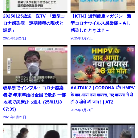
20250125放送 医TV ｢新型コ
【KTN】週刊健康マガジン 新
ロナ感染症 定期接種の現状と
型コロナウイルス感染症～もし
課題」
感染したときは？～
2025年1月27日
2025年1月23日
岐阜県でインフル・コロナ感染
AAJTAK 2 | CORONA और HMPV
者増 年末年始は全国で最多 一部
के बाद आया नया वायरस, नए वायरस ने ले
地域で病床ひっ迫も (25/01/18
ली 8 लोगों की जान ! | AT2
07:39)
2025年1月21日
2025年1月21日