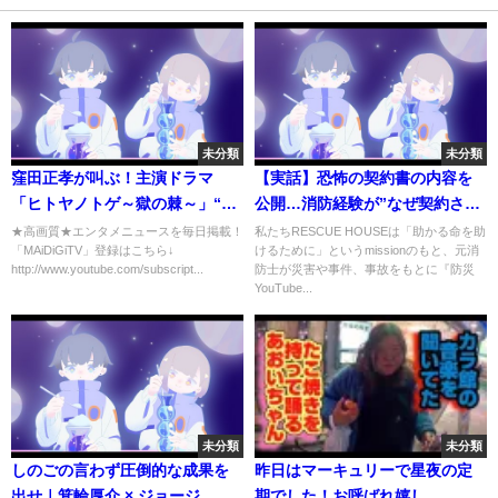
未分類
未分類
窪田正孝が叫ぶ！主演ドラマ
【実話】恐怖の契約書の内容を
「ヒトヤノトゲ～獄の棘～」“キ
公開…消防経験が”なぜ契約させ
ャラ版”予告映像公開
られるのか”リアルな現場を解説
★高画質★エンタメニュースを毎日掲載！
私たちRESCUE HOUSEは「助かる命を助
「MAiDiGiTV」登録はこちら↓
けるために」というmissionのもと、元消
WOWOW「連続ドラマＷ ヒトヤ
http://www.youtube.com/subscript...
防士が災害や事件、事故をもとに『防災
ノトゲ～獄の棘～」
YouTube...
未分類
未分類
しのごの言わず圧倒的な成果を
昨日はマーキュリーで星夜の定
出せ｜箕輪厚介 × ジョージ
期でした！お呼ばれ嬉し