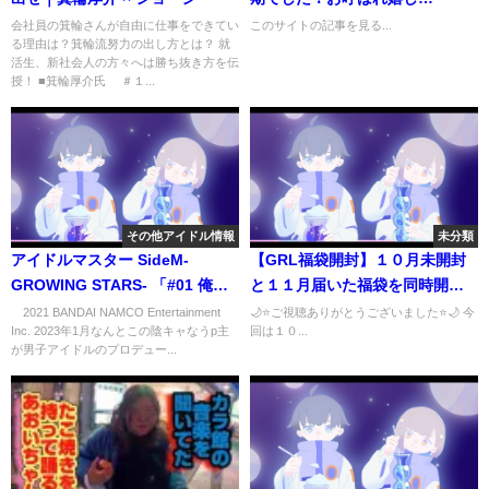
い！！！ ...
会社員の箕輪さんが自由に仕事をできてい
このサイトの記事を見る...
る理由は？箕輪流努力の出し方とは？ 就
活生、新社会人の方々へは勝ち抜き方を伝
授！ ■箕輪厚介氏 ＃１...
その他アイドル情報
未分類
アイドルマスター SideM-
【GRL福袋開封】１０月未開封
GROWING STARS- 「#01 俺が
と１１月届いた福袋を同時開封
男子アイドルのプロデューサー
し比較してみた結果…‼️😱‼️
©2021 BANDAI NAMCO Entertainment
🌙⭐️ご視聴ありがとうございました⭐️🌙 今
Inc. 2023年1月なんとこの陰キャなうp主
回は１０...
に？ はじめてのアイドルマスタ
が男子アイドルのプロデュー...
ー SideM」