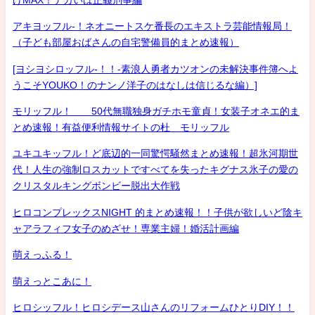
アキヨッフル-！ネオニートスケ番長のエキストラ芸能情報局！
（子ども部屋おばさんの自宅警備員的まとめ速報）
[ヨシヨシロッフル-！！-素浪人勇者カツオンの未解決事件簿へよ
うこそYOUKO！のナンノ洋子のはなしは信じるな編）]
モリッフル！ 50代無職独身ガチホモ童貞！女装子オネエ的ま
とめ速報！有益便利情報サイトの杜 モリッフル
ユキユキッフル！ど底辺的一同驚愕騒然まとめ速報！超氷河期世
代！人生の強制ロスカットですべてを失ったキグナス氷子の愛の
クリスタルキングボンビー脱出大作戦
ヒロコンプレックスNIGHT 的まとめ速報！！子供が欲しいど陰キ
ャアラフィフ女子のめざせ！専業主婦！婚活計画編
萌えっふる！
萌えっとこあに！
ヒロシッフル！ヒロシデース山さんのリフォームひとりDIY！！