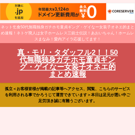
ネット乞食50代無職独身ガチホモ童貞ギング・ゲイなー女装子オネエ的まと
め速報！ネトゲ廃人は女子ホームレス三銃士伝説！あおいちゃん！ホームレ
スまなみ！愛内アイラ応援してます！
真・モリ・タダッフル2！！50
代無職独身ガチホモ童貞ギン
グ・ゲイなー女装子オネエ的
まとめ速報
孤立＜お客様皆様が掲載の記事等へアクセス、閲覧、こちらのサービス
を利用される事でかろうじて運営できています＞本日は足元が悪い中ご
足労頂き誠に有難うございます。