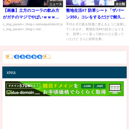
ニュース
未分類
【画像】土方のコーラの飲み方
整地生活#7 防草シート「ザバー
がガチのマジでやばいｗｗｗｗ
ン350」コレをするだけで耐久年
ｗ
数半永久化‼︎
c_img_param=; //img-c.net/output/site/42.js
手付かずの庭を快適に使えるように改善し
c_img_param=; //img-c.net/...
ていきます。 整地生活#4の続きになりま
す。 防草シート張って終わりだと思って
いたけど さらに砂利を敷...
xrea