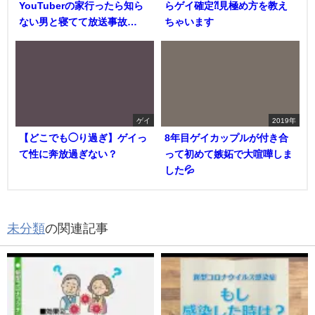
YouTuberの家行ったら知ら
らゲイ確定⁈見極め方を教え
ない男と寝てて放送事故…
ちゃいます
ゲイ
2019年
【どこでも◯り過ぎ】ゲイっ
8年目ゲイカップルが付き合
て性に奔放過ぎない？
って初めて嫉妬で大喧嘩しま
した💦
未分類
の関連記事