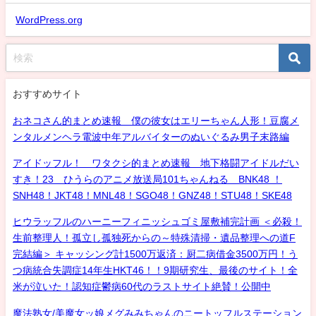
WordPress.org
おすすめサイト
おネコさん的まとめ速報 僕の彼女はエリーちゃん人形！豆腐メ
ンタルメンヘラ電波中年アルバイターのぬいぐるみ男子末路編
アイドッフル！ ワタクシ的まとめ速報 地下格闘アイドルだい
すき！23 ひうらのアニメ放送局101ちゃんねる BNK48 ！
SNH48！JKT48！MNL48！SGO48！GNZ48！STU48！SKE48
ヒウラッフルのハーニーフィニッシュゴミ屋敷補完計画 ＜必殺！
生前整理人！孤立し孤独死からの～特殊清掃・遺品整理への道F
完結編＞ キャッシング計1500万返済：厨二病借金3500万円！う
つ病統合失調症14年生HKT46！！9期研究生、最後のサイト！全
米が泣いた！認知症鬱病60代のラストサイト絶賛！公開中
魔法熟女/美魔女ッ娘メグみみちゃんのニートッフルステーション