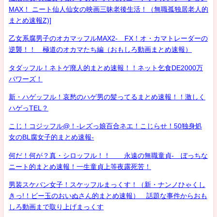
MAX！ ニート仙人仙女の映画三昧老後生活！（無職孤独居老人的
まとめ速報Z)]
乙女系腐男子のオカマッフルMAX2- FX！オ・カマトレーダーの
逆襲！！ 極道のオカマたち編（おもしろ動画まとめ速報）
タダッフル！ネトゲ廃人的まとめ速報！！ネット乞食DE2000万
パワーズ！
新・ハゲッフル！哀愁のハゲ男の髪ってるまとめ速報！！激しく
ハゲっTEL？
こじ！コジッフル@！-レズっ娘百合ネエ！こじらせ！50独身処
女のBL腐女子的まとめ速報-
何だ！何が？真・シロッフル！！ 永遠の無職童貞- ぼっちな
ニート的まとめ速報！一生童貞上等夜露死苦！
男装スケバン女子！スケッフルまっくす！（新・ナンノひゃくし
きっ!！ビー玉のおいぬさん的まとめ速報） 話題な事件からおも
しろ動画まで取り上げまっくす