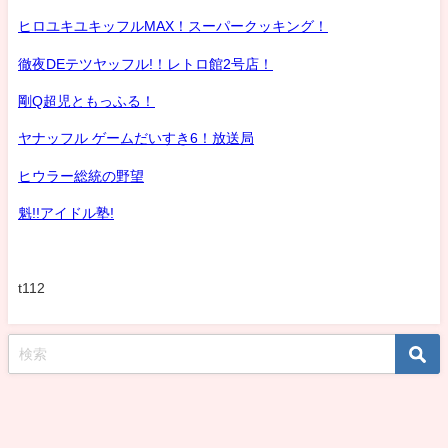
ヒロユキユキッフルMAX！スーパークッキング！
徹夜DEテツヤッフル!！レトロ館2号店！
剛Q超児ともっふる！
ヤナッフル ゲームだいすき6！放送局
ヒウラー総統の野望
魁!!アイドル塾!
t112