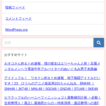
投稿フィード
コメントフィード
WordPress.org
おすすめサイト
おネコさん的まとめ速報 僕の彼女はエリーちゃん人形！豆腐メ
ンタルメンヘラ電波中年アルバイターのぬいぐるみ男子末路編
アイドッフル！ ワタクシ的まとめ速報 地下格闘アイドルだい
すき！23 ひうらのアニメ放送局101ちゃんねる BNK48 ！
SNH48！JKT48！MNL48！SGO48！GNZ48！STU48！SKE48
ヒウラッフルのハーニーフィニッシュゴミ屋敷補完計画 ＜必殺！
生前整理人！孤立し孤独死からの～特殊清掃・遺品整理への道F