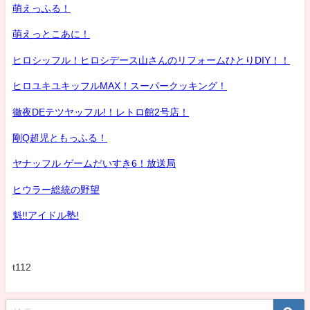
萌えっふる！
萌えっとこあに！
ヒロシッフル！ヒロシデース山さんのリフォームひとりDIY！！
ヒロユキユキッフルMAX！スーパークッキング！
徹夜DEテツヤッフル!！レトロ館2号店！
剛Q超児ともっふる！
ヤナッフル ゲームだいすき6！放送局
ヒウラー総統の野望
魁!!アイドル塾!
t112