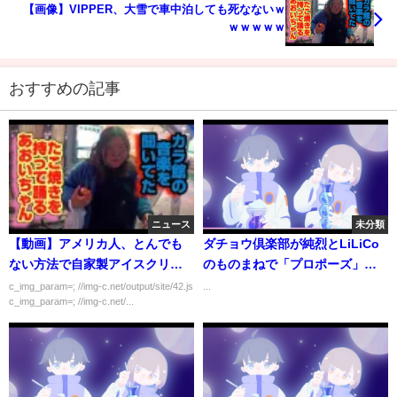
【画像】VIPPER、大雪で車中泊しても死なないｗ
ｗｗｗｗｗ
おすすめの記事
ニュース
未分類
【動画】アメリカ人、とんでも
ダチョウ倶楽部が純烈とLiLiCo
ない方法で自家製アイスクリー
のものまねで「プロポーズ」を
ムを作ってしまう
披露。LiLiCo本人が登場した。
c_img_param=; //img-c.net/output/site/42.js
...
c_img_param=; //img-c.net/...