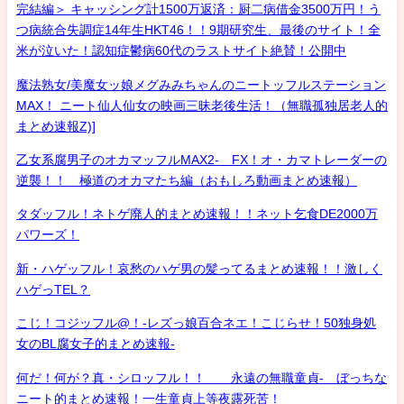
完結編＞ キャッシング計1500万返済：厨二病借金3500万円！う
つ病統合失調症14年生HKT46！！9期研究生、最後のサイト！全
米が泣いた！認知症鬱病60代のラストサイト絶賛！公開中
魔法熟女/美魔女ッ娘メグみみちゃんのニートッフルステーション
MAX！ ニート仙人仙女の映画三昧老後生活！（無職孤独居老人的
まとめ速報Z)]
乙女系腐男子のオカマッフルMAX2- FX！オ・カマトレーダーの
逆襲！！ 極道のオカマたち編（おもしろ動画まとめ速報）
タダッフル！ネトゲ廃人的まとめ速報！！ネット乞食DE2000万
パワーズ！
新・ハゲッフル！哀愁のハゲ男の髪ってるまとめ速報！！激しく
ハゲっTEL？
こじ！コジッフル@！-レズっ娘百合ネエ！こじらせ！50独身処
女のBL腐女子的まとめ速報-
何だ！何が？真・シロッフル！！ 永遠の無職童貞- ぼっちな
ニート的まとめ速報！一生童貞上等夜露死苦！