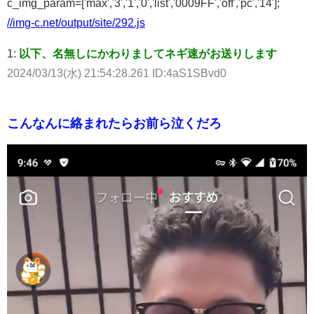
c_img_param=['max','3','1','0','list','0009FF','off','pc','14'];
//img-c.net/output/site/292.js
1:
以下、名無しにかわりましてネギ速がお送りします
2024/03/13(水) 21:54:28.261 ID:4aS1SBvd0
こんなんに絡まれたらお前ら泣くだろ