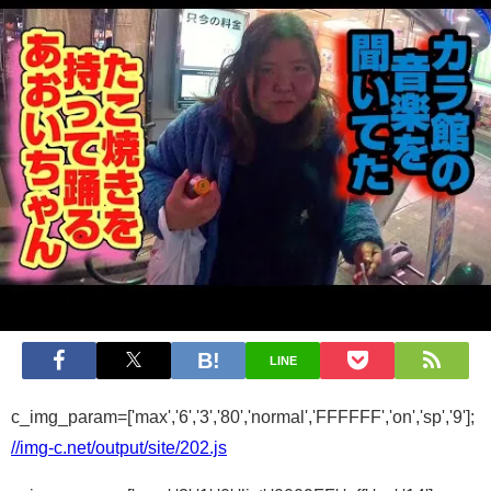
LINE
c_img_param=['max','6','3','80','normal','FFFFFF','on','sp','9'];
//img-c.net/output/site/202.js