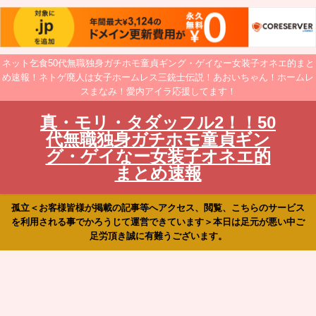
ネット乞食50代無職独身ガチホモ童貞ギング・ゲイなー女装子オネエ的まと
め速報！ネトゲ廃人は女子ホームレス三銃士伝説！あおいちゃん！ホームレ
スまなみ！愛内アイラ応援してます！
真・モリ・タダッフル2！！50
代無職独身ガチホモ童貞ギン
グ・ゲイなー女装子オネエ的
まとめ速報
孤立＜お客様皆様が掲載の記事等へアクセス、閲覧、こちらのサービス
を利用される事でかろうじて運営できています＞本日は足元が悪い中ご
足労頂き誠に有難うございます。