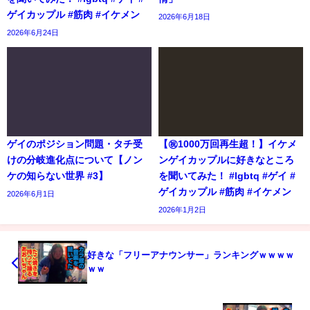
ゲイカップル #筋肉 #イケメン
2026年6月18日
2026年6月24日
ゲイのポジション問題・タチ受
【㊗️1000万回再生超！】イケメ
けの分岐進化点について【ノン
ンゲイカップルに好きなところ
ケの知らない世界 #3】
を聞いてみた！ #lgbtq #ゲイ #
ゲイカップル #筋肉 #イケメン
2026年6月1日
2026年1月2日
好きな「フリーアナウンサー」ランキングｗｗｗｗ
ｗｗ