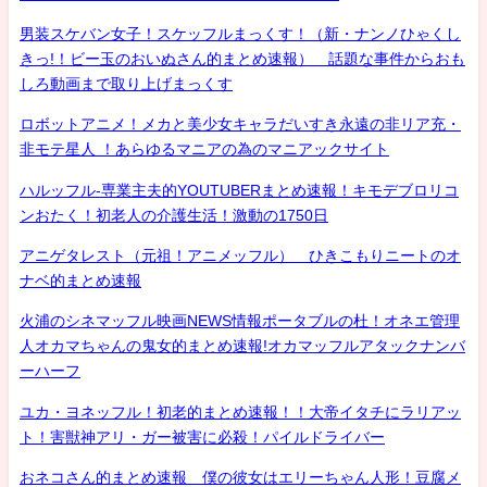
男装スケバン女子！スケッフルまっくす！（新・ナンノひゃくし
きっ!！ビー玉のおいぬさん的まとめ速報） 話題な事件からおも
しろ動画まで取り上げまっくす
ロボットアニメ！メカと美少女キャラだいすき永遠の非リア充・
非モテ星人 ！あらゆるマニアの為のマニアックサイト
ハルッフル-専業主夫的YOUTUBERまとめ速報！キモデブロリコ
ンおたく！初老人の介護生活！激動の1750日
アニゲタレスト（元祖！アニメッフル） ひきこもりニートのオ
ナベ的まとめ速報
火浦のシネマッフル映画NEWS情報ポータブルの杜！オネエ管理
人オカマちゃんの鬼女的まとめ速報!オカマッフルアタックナンバ
ーハーフ
ユカ・ヨネッフル！初老的まとめ速報！！大帝イタチにラリアッ
ト！害獣神アリ・ガー被害に必殺！パイルドライバー
おネコさん的まとめ速報 僕の彼女はエリーちゃん人形！豆腐メ