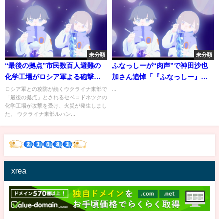
り・・・
未分類
未分類
“最後の拠点”市民数百人避難の
ふなっしーが“肉声”で神田沙也
化学工場がロシア軍よる砲撃で
加さん追悼「『ふなっしー』と
火災 南部ではロシアのパスポ
呼んでいただけると思ったけ
ロシア軍との攻防が続くウクライナ東部で
...
「最後の拠点」とされるセベロドネツクの
ート交付も… ウクライナ情勢
ど…」
化学工場が攻撃を受け、火災が発生しまし
｜TBS NEWS DIG
た。 ウクライナ東部ルハン...
xrea