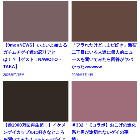
【9monNEWS】いよいよ始まる
「フラれたけど...まだ好き」新宿
ガチムチゲイ達の恋リアと
二丁目にいる人達に個人的ニュ
は！？【ゲスト：NAWOTO・
ースを聞いてみたら回答がヤバ
TAKA】
かったwwwww
2026年7月5日
2026年7月4日
【㊗️1900万回再生超！】イケメ
＃332「【コラボ】おこげの進化
ンゲイカップルに好きなところ
系と男が途切れないゲイの事
を聞いてみた！ #lgbtq #ゲイ #
情」