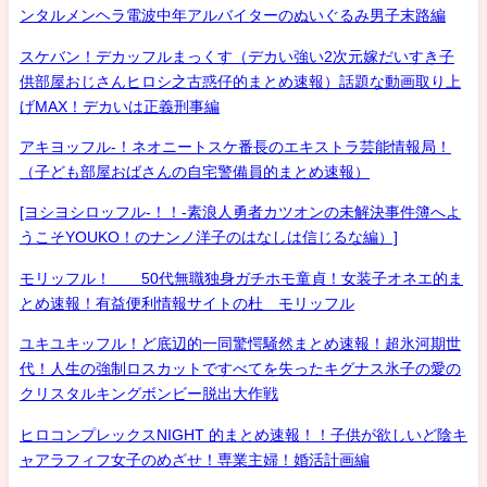
ンタルメンヘラ電波中年アルバイターのぬいぐるみ男子末路編
スケバン！デカッフルまっくす（デカい強い2次元嫁だいすき子
供部屋おじさんヒロシ之古惑仔的まとめ速報）話題な動画取り上
げMAX！デカいは正義刑事編
アキヨッフル-！ネオニートスケ番長のエキストラ芸能情報局！
（子ども部屋おばさんの自宅警備員的まとめ速報）
[ヨシヨシロッフル-！！-素浪人勇者カツオンの未解決事件簿へよ
うこそYOUKO！のナンノ洋子のはなしは信じるな編）]
モリッフル！ 50代無職独身ガチホモ童貞！女装子オネエ的ま
とめ速報！有益便利情報サイトの杜 モリッフル
ユキユキッフル！ど底辺的一同驚愕騒然まとめ速報！超氷河期世
代！人生の強制ロスカットですべてを失ったキグナス氷子の愛の
クリスタルキングボンビー脱出大作戦
ヒロコンプレックスNIGHT 的まとめ速報！！子供が欲しいど陰キ
ャアラフィフ女子のめざせ！専業主婦！婚活計画編