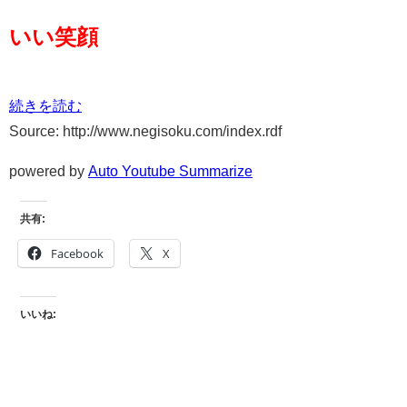
いい笑顔
続きを読む
Source: http://www.negisoku.com/index.rdf
powered by
Auto Youtube Summarize
共有:
Facebook
X
いいね: