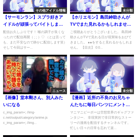
その他アイドル情報
未分類
【サーモンラン】スプラ好きア
【ホリエモン】島田紳助さんが
イドルが頑張ってバイトしま
TVでまた見れるかもしれませ
す！
ん。NHK党立花氏のヤバすぎる
配信お久しぶりです！ 喉の調子が良くな
ご視聴ありがとうございました。 島田紳
ったので配信再開（ ; ; ）♡ （とは言って
助さんがTVで見れる日が現実味をおびて
計画を暴露します【ホリエモン/
も、まだ不安なので静かに配信します笑）
きました。 ●●をすると見れるかもしれま
堀江貴文/ひろゆき/ガーシー/立花
そして今回はサー...
せん。 【目次】 0:0...
孝志/島田紳助】
ニュース
未分類
【画像】堂本剛さん、別人みた
【漫画】近所の不良のお兄ちゃ
いになる
んたちに毎日パンツにメントス
コーラしてもらっていた私の人
c_img_param=; //img-
マニマニピーポーは空想世界のギャグファ
c.net/output/category/anime.js
ンタジー、 非現実的で非日常的なストー
生は激変してしまった…10年
c_img_param=; //img...
リーの漫画を配信するチャンネルです。
後、大人になり不良のお兄ちゃ
忙しい日々の日常を忘れて楽...
んと再会してあの時の話にな