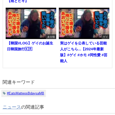
【雨とヒキ】
未分類
ゲイ
【韓国VLOG】ゲイのお誕生
実はゲイを公表している芸能
日韓国旅行🇰🇷
人がこちら...【2024年最新
版】#ゲイ #ホモ #同性愛 #芸
能人
関連キーワード
#EatsMatteosBdaysaMB
ニュース
の関連記事