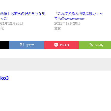
【画像】お前らの好きそうな地
「これできる人地味に凄い」っ
味っこ
てものwwwwwwww
021年12月20日
2021年12月20日
文化
文化
はてブ
Pocket
Feedly
oko3