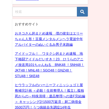
おすすめサイト
おネコさん的まとめ速報 僕の彼女はエリー
ちゃん人形！豆腐メンタルメンヘラ電波中年
アルバイターのぬいぐるみ男子末路編
アイドッフル！ ワタクシ的まとめ速報 地
下格闘アイドルだいすき！23 ひうらのアニ
メ放送局101ちゃんねる BNK48 ！SNH48！
JKT48！MNL48！SGO48！GNZ48！
STU48！SKE48
ヒウラッフルのハーニーフィニッシュゴミ屋
敷補完計画 ＜必殺！生前整理人！孤立し孤独
死からの～特殊清掃・遺品整理への道F完結編
＞ キャッシング計1500万返済：厨二病借金
3500万円！うつ病統合失調症14年生