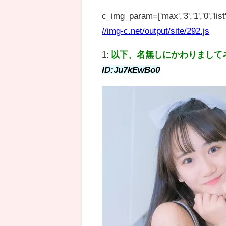
c_img_param=['max','3','1','0','list',
//img-c.net/output/site/292.js
1:
以下、名無しにかわりまして
ID:Ju7kEwBo0