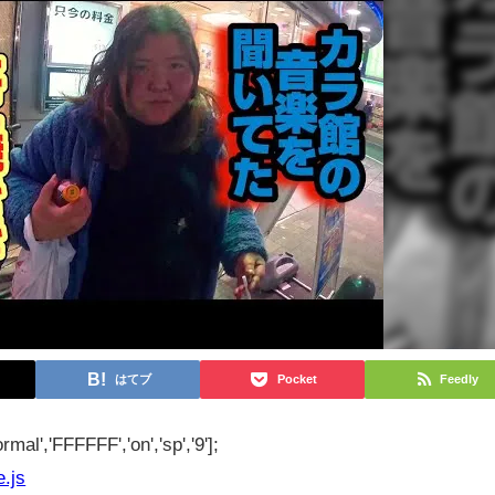
はてブ
Pocket
Feedly
rmal','FFFFFF','on','sp','9'];
e.js