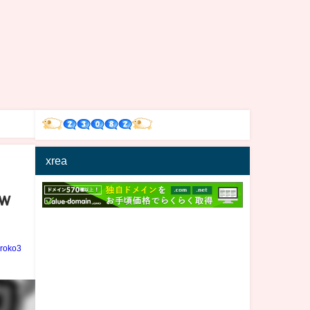
xrea
ｗ
iroko3