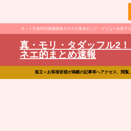
ネット乞食50代無職独身ガチホモ童貞ギング・ゲイなー女装子
真・モリ・タダッフル2！
ネエ的まとめ速報
孤立＜お客様皆様が掲載の記事等へアクセス、閲覧