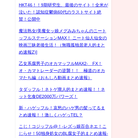
HKT46！！9期研究生、最後のサイト！全米が
泣いた！認知症鬱病60代のラストサイト絶
賛！公開中
魔法熟女/美魔女ッ娘メグみみちゃんのニート
ッフルステーションMAX！ ニート仙人仙女の
映画三昧老後生活！（無職孤独居老人的まと
め速報Z)]
乙女系腐男子のオカマッフルMAX2- FX！
オ・カマトレーダーの逆襲！！ 極道のオカ
マたち編（おもしろ動画まとめ速報）
タダッフル！ネトゲ廃人的まとめ速報！！ネ
ット乞食DE2000万パワーズ！
新・ハゲッフル！哀愁のハゲ男の髪ってるま
とめ速報！！激しくハゲっTEL？
こじ！コジッフル@！-レズっ娘百合ネエ！こ
じらせ！50独身処女のBL腐女子的まとめ速報-