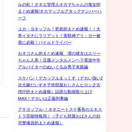
ルの杜！オネエ管理人オカマちゃんの鬼女的
まとめ速報!オカマッフルアタックナンバーハ
ーフ
ユカ・ヨネッフル！初老的まとめ速報！！大
帝イタチにラリアット！害獣神アリ・ガー被
害に必殺！パイルドライバー
おネコさん的まとめ速報 僕の彼女はエリー
ちゃん人形！豆腐メンタルメンヘラ電波中年
アルバイターのぬいぐるみ男子末路編
スケバン！デカッフルまっくす（デカい強い2
次元嫁だいすき子供部屋おじさんヒロシ之古
惑仔的まとめ速報）話題な動画取り上げ
MAX！デカいは正義刑事編
アキヨッフル-！ネオニートスケ番長のエキス
トラ芸能情報局！（子ども部屋おばさんの自
宅警備員的まとめ速報）