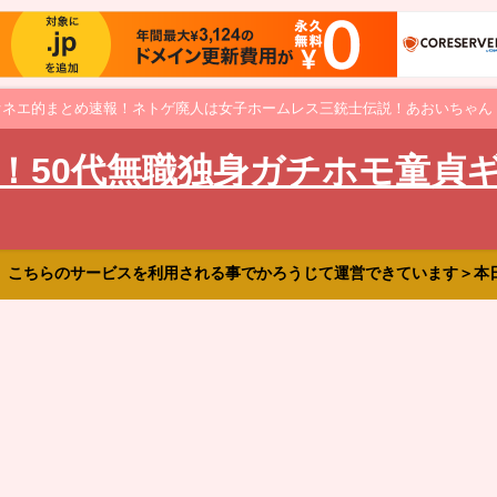
オネエ的まとめ速報！ネトゲ廃人は女子ホームレス三銃士伝説！あおいちゃん
！50代無職独身ガチホモ童貞
、こちらのサービスを利用される事でかろうじて運営できています＞本