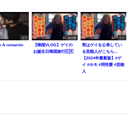
ゲイ
未分類
ゲイ
y A romantic
【韓国VLOG】ゲイの
実はゲイを公表してい
お誕生日韓国旅行🇰🇷
る芸能人がこちら...
【2024年最新版】#ゲ
イ #ホモ #同性愛 #芸能
人