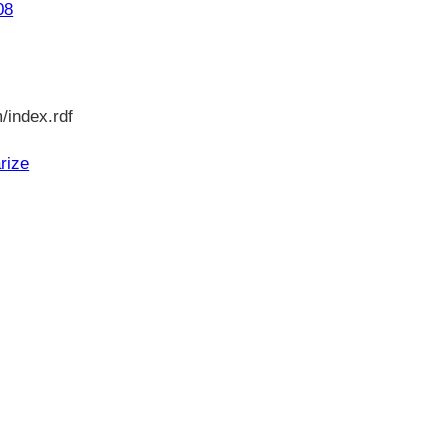
08
/index.rdf
rize