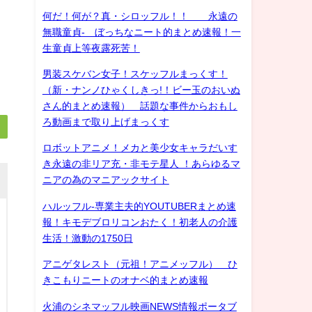
何だ！何が？真・シロッフル！！ 永遠の
無職童貞- ぼっちなニート的まとめ速報！一
生童貞上等夜露死苦！
男装スケバン女子！スケッフルまっくす！
（新・ナンノひゃくしきっ!！ビー玉のおいぬ
さん的まとめ速報） 話題な事件からおもし
ろ動画まで取り上げまっくす
ロボットアニメ！メカと美少女キャラだいす
き永遠の非リア充・非モテ星人 ！あらゆるマ
ニアの為のマニアックサイト
ハルッフル-専業主夫的YOUTUBERまとめ速
報！キモデブロリコンおたく！初老人の介護
生活！激動の1750日
アニゲタレスト（元祖！アニメッフル） ひ
きこもりニートのオナベ的まとめ速報
火浦のシネマッフル映画NEWS情報ポータブ