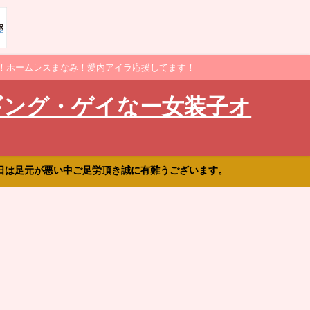
！ホームレスまなみ！愛内アイラ応援してます！
ギング・ゲイなー女装子オ
日は足元が悪い中ご足労頂き誠に有難うございます。