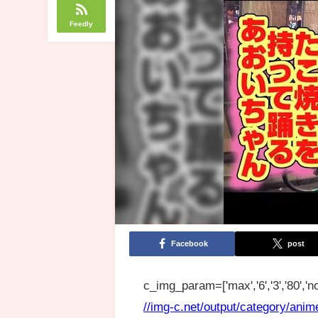
Feedly
Facebook
post
c_img_param=['max','6','3','80','no
//img-c.net/output/category/anim