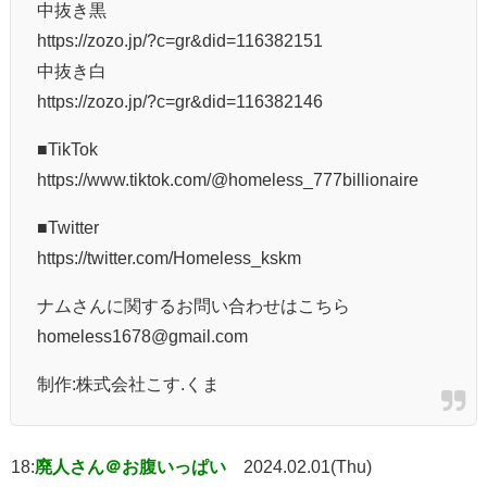
中抜き黒
https://zozo.jp/?c=gr&did=116382151
中抜き白
https://zozo.jp/?c=gr&did=116382146
■TikTok
https://www.tiktok.com/@homeless_777billionaire
■Twitter
https://twitter.com/Homeless_kskm
ナムさんに関するお問い合わせはこちら
homeless1678@gmail.com
制作:株式会社こす.くま
18:
廃人さん＠お腹いっぱい
2024.02.01(Thu)