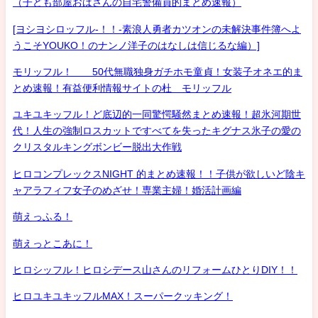
（子ども部屋おばさんの自宅警備員的まとめ速報）
[ヨシヨシロッフル-！！-素浪人勇者カツオンの未解決事件簿へよ
うこそYOUKO！のナンノ洋子のはなしは信じるな編）]
モリッフル！ 50代無職独身ガチホモ童貞！女装子オネエ的ま
とめ速報！有益便利情報サイトの杜 モリッフル
ユキユキッフル！ど底辺的一同驚愕騒然まとめ速報！超氷河期世
代！人生の強制ロスカットですべてを失ったキグナス氷子の愛の
クリスタルキングボンビー脱出大作戦
ヒロコンプレックスNIGHT 的まとめ速報！！子供が欲しいど陰キ
ャアラフィフ女子のめざせ！専業主婦！婚活計画編
萌えっふる！
萌えっとこあに！
ヒロシッフル！ヒロシデース山さんのリフォームひとりDIY！！
ヒロユキユキッフルMAX！スーパークッキング！