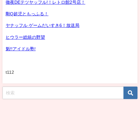
徹夜DEテツヤッフル!！レトロ館2号店！
剛Q超児ともっふる！
ヤナッフル ゲームだいすき6！放送局
ヒウラー総統の野望
魁!!アイドル塾!
t112