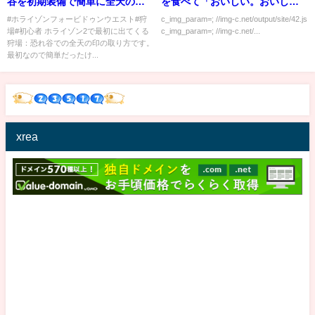
谷を初期装備で簡単に全天の印
を食べて「おいしい。おいし
を取る方法実況解説
い」と言った。この言葉は忘れ
#ホライゾンフォービドゥンウエスト#狩
c_img_param=; //img-c.net/output/site/42.js
場#初心者 ホライゾン2で最初に出てくる
c_img_param=; //img-c.net/...
られない
狩場：恐れ谷での全天の印の取り方です。
最初なので簡単だったけ...
xrea