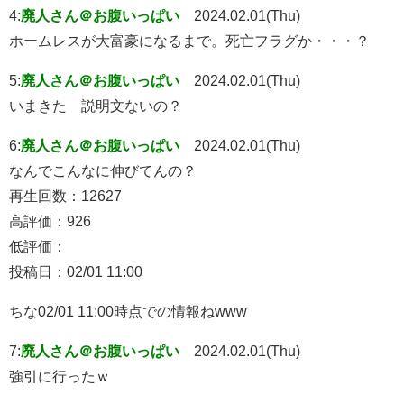
4:
廃人さん＠お腹いっぱい
2024.02.01(Thu)
ホームレスが大富豪になるまで。死亡フラグか・・・？
5:
廃人さん＠お腹いっぱい
2024.02.01(Thu)
いまきた 説明文ないの？
6:
廃人さん＠お腹いっぱい
2024.02.01(Thu)
なんでこんなに伸びてんの？
再生回数：12627
高評価：926
低評価：
投稿日：02/01 11:00
ちな02/01 11:00時点での情報ねwww
7:
廃人さん＠お腹いっぱい
2024.02.01(Thu)
強引に行ったｗ