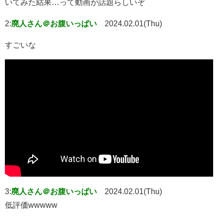
いてみた結果…って動画が話題らしいぞ
2:
廃人さん＠お腹いっぱい
2024.02.01(Thu)
すごいな
3:
廃人さん＠お腹いっぱい
2024.02.01(Thu)
低評価wwwww