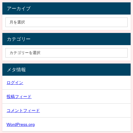
アーカイブ
カテゴリー
メタ情報
ログイン
投稿フィード
コメントフィード
WordPress.org