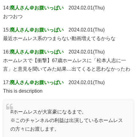
14:
廃人さん＠お腹いっぱい
2024.02.01(Thu)
おつおつ
15:
廃人さん＠お腹いっぱい
2024.02.01(Thu)
最近ホームレス系のつまらない動画増えてるからな
16:
廃人さん＠お腹いっぱい
2024.02.01(Thu)
ホームレスで【衝撃】67歳ホームレスに「松本人志に一
言」と意見を聞いてみた結果…出てくると思わなかったわ
17:
廃人さん＠お腹いっぱい
2024.02.01(Thu)
This is description
#ホームレスが大富豪になるまで。
※このチャンネルの利益は出演しているホームレス
の方々にお渡します。