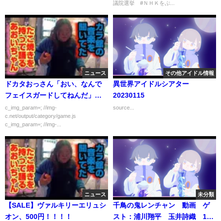
議院選挙 #ＮＨＫをぶ...
ニュース
その他アイドル情報
ドカタおっさん「おい、なんで
異世界アイドルシアター
フェイスガードしてねんだ」僕
20230115
「メガネつけてるし必要ない」
c_img_param=; //img-
source...
c.net/output/category/game.js
おっさん「不充分だ四の五の言
c_img_param=; //img-...
わず付けろアホ」
ニュース
未分類
【SALE】ヴァルキリーエリュシ
千鳥の鬼レンチャン 動画 ゲ
オン、500円！！！！
スト：浦川翔平 玉井詩織 10