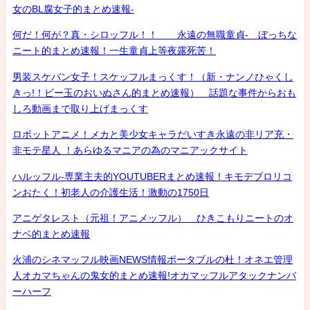
女のBL腐女子的まとめ速報-
何だ！何が？真・シロッフル！！ 永遠の無職童貞- ぼっちな
ニート的まとめ速報！一生童貞上等夜露死苦！
男装スケバン女子！スケッフルまっくす！（新・ナンノひゃくし
きっ!！ビー玉のおいぬさん的まとめ速報） 話題な事件からおも
しろ動画まで取り上げまっくす
ロボットアニメ！メカと美少女キャラだいすき永遠の非リア充・
非モテ星人 ！あらゆるマニアの為のマニアックサイト
ハルッフル-専業主夫的YOUTUBERまとめ速報！キモデブロリコ
ンおたく！初老人の介護生活！激動の1750日
アニゲタレスト（元祖！アニメッフル） ひきこもりニートのオ
ナベ的まとめ速報
火浦のシネマッフル映画NEWS情報ポータブルの杜！オネエ管理
人オカマちゃんの鬼女的まとめ速報!オカマッフルアタックナンバ
ーハーフ