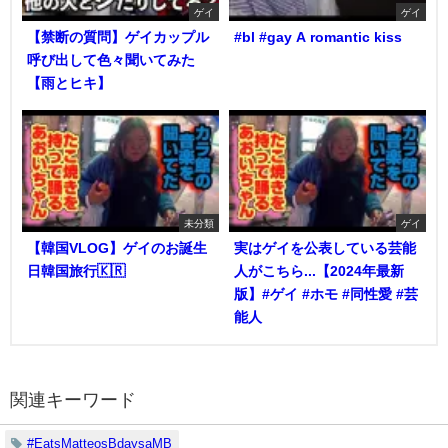
ゲイ
ゲイ
【禁断の質問】ゲイカップル
#bl #gay A romantic kiss
呼び出して色々聞いてみた
【雨とヒキ】
未分類
ゲイ
【韓国VLOG】ゲイのお誕生
実はゲイを公表している芸能
日韓国旅行🇰🇷
人がこちら...【2024年最新
版】#ゲイ #ホモ #同性愛 #芸
能人
関連キーワード
#EatsMatteosBdaysaMB