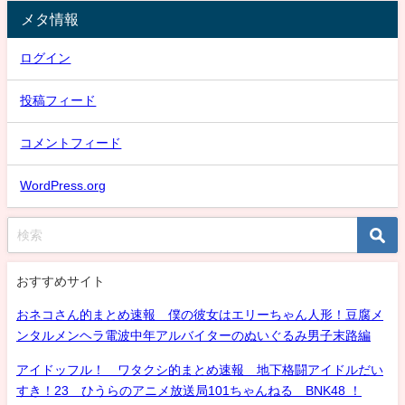
メタ情報
ログイン
投稿フィード
コメントフィード
WordPress.org
おすすめサイト
おネコさん的まとめ速報 僕の彼女はエリーちゃん人形！豆腐メ
ンタルメンヘラ電波中年アルバイターのぬいぐるみ男子末路編
アイドッフル！ ワタクシ的まとめ速報 地下格闘アイドルだい
すき！23 ひうらのアニメ放送局101ちゃんねる BNK48 ！