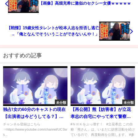
【画像】高畑充希に激似のセクシー女優ｗｗｗｗｗ
【戦慄】19歳女性タレントが松本人志を拒否し逃亡
→「俺となんでそういうことができないんや！」
おすすめの記事
未分類
未分類
独占!女の60分のキャストの現在
【再公開】熊【妨害者】が立花
【出演者は今どうしてる？】パ
孝志の自宅にやって来て警察沙
ート２
汰に
チャンネル登録はこちら
#ＮＨＫをぶっ壊す！ #立花孝志 この自
⇒https://www.youtube.com/channel/UCSwTU9vSgZ2I94zck4tLOCg?
称「熊さん」は、いまだに妨害活動を続け
s...
ているので、再度動画を公開します。 #参