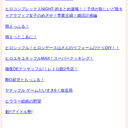
ヒロコンプレックスNIGHT 的まとめ速報！！子供が欲しいど陰キ
ャアラフィフ女子のめざせ！専業主婦！婚活計画編
萌えっふる！
萌えっとこあに！
ヒロシッフル！ヒロシデース山さんのリフォームひとりDIY！！
ヒロユキユキッフルMAX！スーパークッキング！
徹夜DEテツヤッフル!！レトロ館2号店！
剛Q超児ともっふる！
ヤナッフル ゲームだいすき6！放送局
ヒウラー総統の野望
魁!!アイドル塾!