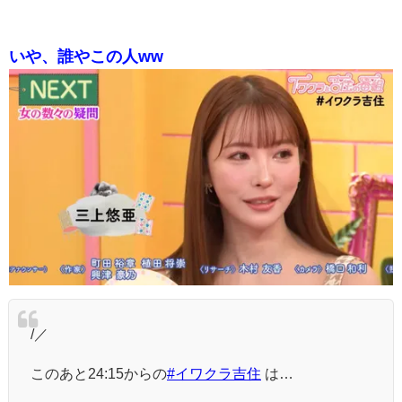
いや、誰やこの人ww
/／
このあと24:15からの
#イワクラ吉住
は…