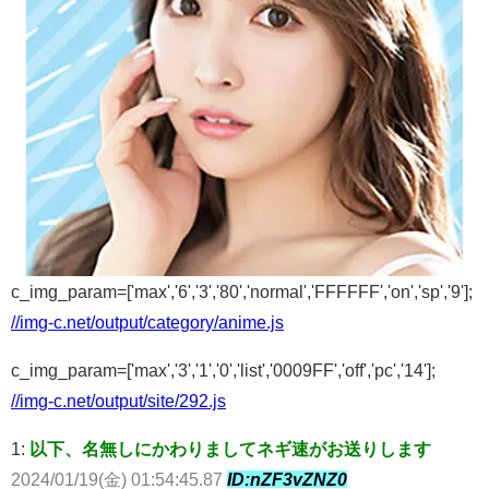
c_img_param=['max','6','3','80','normal','FFFFFF','on','sp','9'];
//img-c.net/output/category/anime.js
c_img_param=['max','3','1','0','list','0009FF','off','pc','14'];
//img-c.net/output/site/292.js
1:
以下、名無しにかわりましてネギ速がお送りします
2024/01/19(金) 01:54:45.87
ID:nZF3vZNZ0