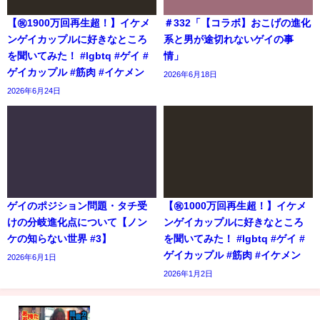
【㊗️1900万回再生超！】イケメ
＃332「【コラボ】おこげの進化
ンゲイカップルに好きなところ
系と男が途切れないゲイの事
を聞いてみた！ #lgbtq #ゲイ #
情」
ゲイカップル #筋肉 #イケメン
2026年6月18日
2026年6月24日
ゲイのポジション問題・タチ受
【㊗️1000万回再生超！】イケメ
けの分岐進化点について【ノン
ンゲイカップルに好きなところ
ケの知らない世界 #3】
を聞いてみた！ #lgbtq #ゲイ #
ゲイカップル #筋肉 #イケメン
2026年6月1日
2026年1月2日