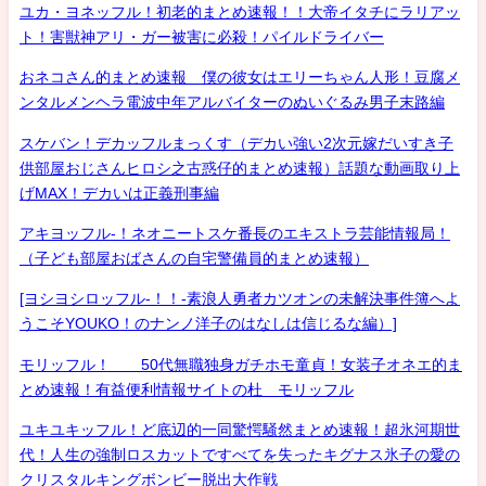
ユカ・ヨネッフル！初老的まとめ速報！！大帝イタチにラリアッ
ト！害獣神アリ・ガー被害に必殺！パイルドライバー
おネコさん的まとめ速報 僕の彼女はエリーちゃん人形！豆腐メ
ンタルメンヘラ電波中年アルバイターのぬいぐるみ男子末路編
スケバン！デカッフルまっくす（デカい強い2次元嫁だいすき子
供部屋おじさんヒロシ之古惑仔的まとめ速報）話題な動画取り上
げMAX！デカいは正義刑事編
アキヨッフル-！ネオニートスケ番長のエキストラ芸能情報局！
（子ども部屋おばさんの自宅警備員的まとめ速報）
[ヨシヨシロッフル-！！-素浪人勇者カツオンの未解決事件簿へよ
うこそYOUKO！のナンノ洋子のはなしは信じるな編）]
モリッフル！ 50代無職独身ガチホモ童貞！女装子オネエ的ま
とめ速報！有益便利情報サイトの杜 モリッフル
ユキユキッフル！ど底辺的一同驚愕騒然まとめ速報！超氷河期世
代！人生の強制ロスカットですべてを失ったキグナス氷子の愛の
クリスタルキングボンビー脱出大作戦