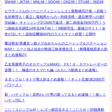
SNH48！JKT48！MNL48！SGO48！GNZ48！STU48！SKE48
ヒウラッフルのハーニーフィニッシュゴミ屋敷補完計画 ＜必殺！
生前整理人！孤立し孤独死からの～特殊清掃・遺品整理への道F
完結編＞ キャッシング計1500万返済：厨二病借金3500万円！う
つ病統合失調症14年生HKT46！！9期研究生、最後のサイト！全
米が泣いた！認知症鬱病60代のラストサイト絶賛！公開中
魔法熟女/美魔女ッ娘メグみみちゃんのニートッフルステーション
MAX！ ニート仙人仙女の映画三昧老後生活！（無職孤独居老人的
まとめ速報Z)]
乙女系腐男子のオカマッフルMAX2- FX！オ・カマトレーダーの
逆襲！！ 極道のオカマたち編（おもしろ動画まとめ速報）
タダッフル！ネトゲ廃人的まとめ速報！！ネット乞食DE2000万
パワーズ！
新・ハゲッフル！哀愁のハゲ男の髪ってるまとめ速報！！激しく
ハゲっTEL？
こじ！コジッフル@！-レズっ娘百合ネエ！こじらせ！50独身処