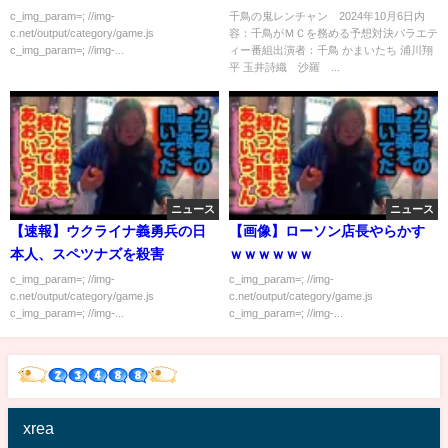
月20日
c_img_param=; //img-
千鳥の鬼レンチャン 2024年10月6日内
c.net/output/category/game.js
容：千鳥がＭＣを務める予想対決バラエテ
c_img_param=; //img-...
ィー番組出演者：千鳥 かまいたち 浦川翔
平 玉井詩織 沙羅 ...
ニュース
ニュース
【速報】ウクライナ義勇兵の日
【画像】ローソン店長やらかす
本人、スペツナズを殺害
ｗｗｗｗｗｗ
c_img_param=; //img-
c_img_param=; //img-
c.net/output/category/game.js
c.net/output/category/game.js
c_img_param=; //img-...
c_img_param=; //img-...
xrea