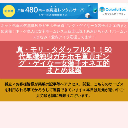
ネット乞食50代無職独身ガチホモ童貞ギング・ゲイなー女装子オネエ的まと
め速報！ネトゲ廃人は女子ホームレス三銃士伝説！あおいちゃん！ホームレ
スまなみ！愛内アイラ応援してます！
真・モリ・タダッフル2！！50
代無職独身ガチホモ童貞ギン
グ・ゲイなー女装子オネエ的
まとめ速報
孤立＜お客様皆様が掲載の記事等へアクセス、閲覧、こちらのサービス
を利用される事でかろうじて運営できています＞本日は足元が悪い中ご
足労頂き誠に有難うございます。