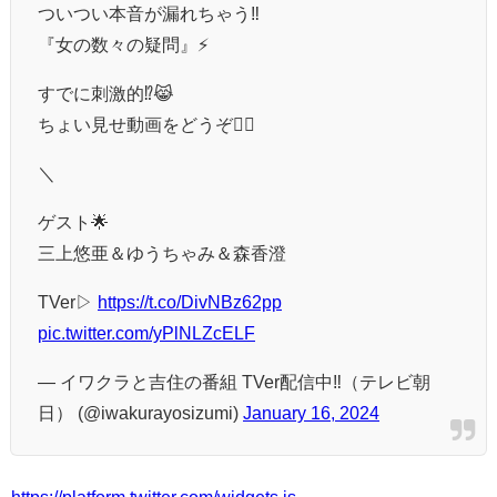
ついつい本音が漏れちゃう‼️
『女の数々の疑問』⚡️
すでに刺激的⁉️😹
ちょい見せ動画をどうぞ❤️‍🔥
＼
ゲスト🌟
三上悠亜＆ゆうちゃみ＆森香澄
TVer▷
https://t.co/DivNBz62pp
pic.twitter.com/yPlNLZcELF
— イワクラと吉住の番組 TVer配信中‼️（テレビ朝
日） (@iwakurayosizumi)
January 16, 2024
https://platform.twitter.com/widgets.js