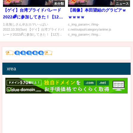
未分類
ニュース
【ゲイ】台湾プライドパレード
【画像】本田望結のグラビアｗ
2022🌈に参加してきた！【12万
ｗｗｗｗ
人の熱気】
1:名無しさん＠おカマいっぱい
c_img_param=; //img-
2022.10.30(Sun) 【ゲイ】台湾プライドパ
c.net/output/category/anime.js
レード2022🌈に参加してきた！【12万...
c_img_param=; //img...
xrea