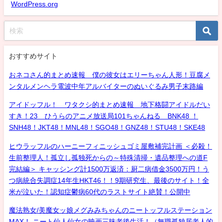
WordPress.org
おすすめサイト
おネコさん的まとめ速報 僕の彼女はエリーちゃん人形！豆腐メ
ンタルメンヘラ電波中年アルバイターのぬいぐるみ男子末路編
アイドッフル！ ワタクシ的まとめ速報 地下格闘アイドルだい
すき！23 ひうらのアニメ放送局101ちゃんねる BNK48 ！
SNH48！JKT48！MNL48！SGO48！GNZ48！STU48！SKE48
ヒウラッフルのハーニーフィニッシュゴミ屋敷補完計画 ＜必殺！
生前整理人！孤立し孤独死からの～特殊清掃・遺品整理への道F
完結編＞ キャッシング計1500万返済：厨二病借金3500万円！う
つ病統合失調症14年生HKT46！！9期研究生、最後のサイト！全
米が泣いた！認知症鬱病60代のラストサイト絶賛！公開中
魔法熟女/美魔女ッ娘メグみみちゃんのニートッフルステーション
MAX！ ニート仙人仙女の映画三昧老後生活！（無職孤独居老人的