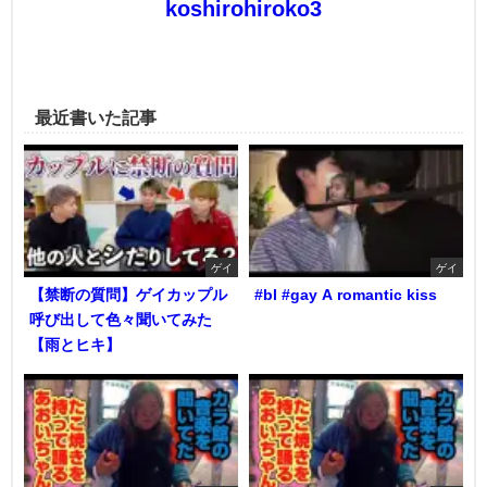
koshirohiroko3
最近書いた記事
ゲイ
ゲイ
【禁断の質問】ゲイカップル
#bl #gay A romantic kiss
呼び出して色々聞いてみた
【雨とヒキ】