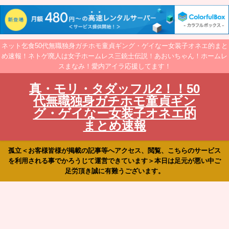
ネット乞食50代無職独身ガチホモ童貞ギング・ゲイなー女装子オネエ的まと
め速報！ネトゲ廃人は女子ホームレス三銃士伝説！あおいちゃん！ホームレ
スまなみ！愛内アイラ応援してます！
真・モリ・タダッフル2！！50
代無職独身ガチホモ童貞ギン
グ・ゲイなー女装子オネエ的
まとめ速報
孤立＜お客様皆様が掲載の記事等へアクセス、閲覧、こちらのサービス
を利用される事でかろうじて運営できています＞本日は足元が悪い中ご
足労頂き誠に有難うございます。