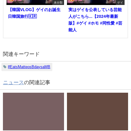
未分類
ゲイ
【韓国VLOG】ゲイのお誕生
実はゲイを公表している芸能
日韓国旅行🇰🇷
人がこちら...【2024年最新
版】#ゲイ #ホモ #同性愛 #芸
能人
関連キーワード
#EatsMatteosBdaysaMB
ニュース
の関連記事