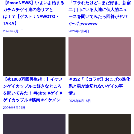
【9monNEWS】いよいよ始まる
「フラれたけど...まだ好き」新宿
ガチムチゲイ達の恋リアと
二丁目にいる人達に個人的ニュ
は！？【ゲスト：NAWOTO・
ースを聞いてみたら回答がヤバ
TAKA】
かったwwwww
2026年7月5日
2026年7月4日
【㊗️1900万回再生超！】イケメ
＃332「【コラボ】おこげの進化
ンゲイカップルに好きなところ
系と男が途切れないゲイの事
を聞いてみた！ #lgbtq #ゲイ #
情」
ゲイカップル #筋肉 #イケメン
2026年6月18日
2026年6月24日