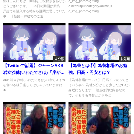
引越しの挨拶・町内会・嫌がら
皆様こんにちは、動画をご視聴頂きありが
c_img_param=; //img-
とうございます。 本日の動画は新築一
c.net/output/category/anime.js
せ・見回り・迷惑行為〜
戸建てを購入する時から疑問に思っていた
c_img_param=; //img...
事、 【新築一戸建てのご近...
未分類
未分類
【Twitterで話題】ジャーンAKB
【為替とは①】為替相場のお勉
岩立沙穂(いわたてさほ)「岸が見
強。円高・円安とは？
える海から」オフショット🍉 私
AKB 岩立沙穂(いわたてさほ)の海でスイカ
【為替相場について】 円高ドル安ってど
を食べる様子楽しくはしゃいでいますね
ういう事？ 為替が分かると少しだけFXが
が珍しく人と動画を撮った😏 ゆ
🍀...
身近になります！ 超基礎的な内容なの
ーりちゃん♡
で、そもそも為替とかドルと...