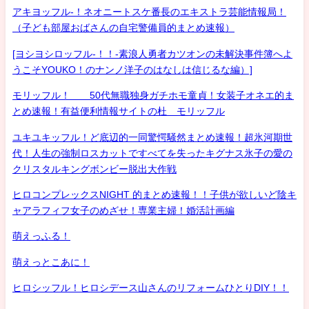
アキヨッフル-！ネオニートスケ番長のエキストラ芸能情報局！
（子ども部屋おばさんの自宅警備員的まとめ速報）
[ヨシヨシロッフル-！！-素浪人勇者カツオンの未解決事件簿へよ
うこそYOUKO！のナンノ洋子のはなしは信じるな編）]
モリッフル！ 50代無職独身ガチホモ童貞！女装子オネエ的ま
とめ速報！有益便利情報サイトの杜 モリッフル
ユキユキッフル！ど底辺的一同驚愕騒然まとめ速報！超氷河期世
代！人生の強制ロスカットですべてを失ったキグナス氷子の愛の
クリスタルキングボンビー脱出大作戦
ヒロコンプレックスNIGHT 的まとめ速報！！子供が欲しいど陰キ
ャアラフィフ女子のめざせ！専業主婦！婚活計画編
萌えっふる！
萌えっとこあに！
ヒロシッフル！ヒロシデース山さんのリフォームひとりDIY！！