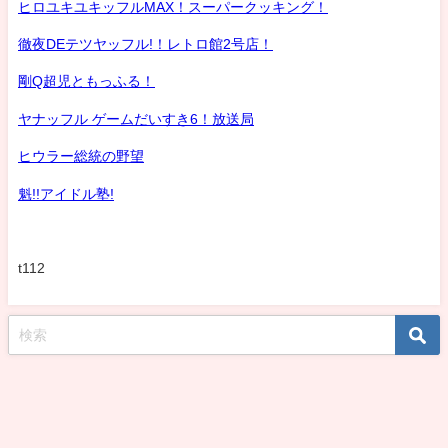
ヒロユキユキッフルMAX！スーパークッキング！
徹夜DEテツヤッフル!！レトロ館2号店！
剛Q超児ともっふる！
ヤナッフル ゲームだいすき6！放送局
ヒウラー総統の野望
魁!!アイドル塾!
t112