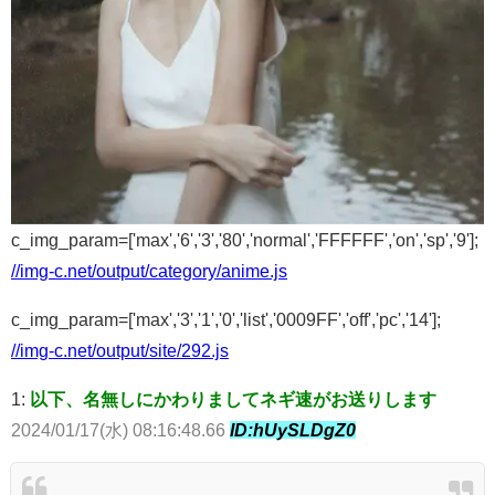
c_img_param=['max','6','3','80','normal','FFFFFF','on','sp','9'];
//img-c.net/output/category/anime.js
c_img_param=['max','3','1','0','list','0009FF','off','pc','14'];
//img-c.net/output/site/292.js
1:
以下、名無しにかわりましてネギ速がお送りします
2024/01/17(水) 08:16:48.66
ID:hUySLDgZ0