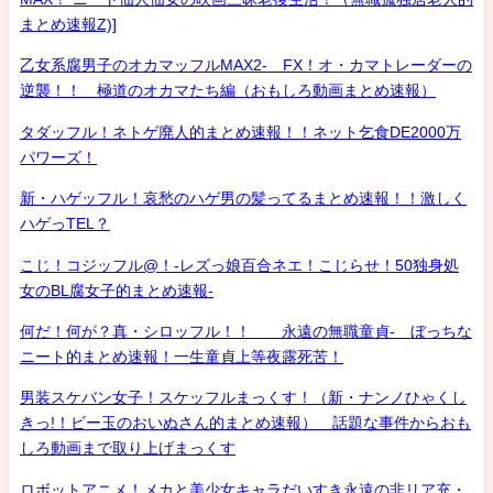
まとめ速報Z)]
乙女系腐男子のオカマッフルMAX2- FX！オ・カマトレーダーの
逆襲！！ 極道のオカマたち編（おもしろ動画まとめ速報）
タダッフル！ネトゲ廃人的まとめ速報！！ネット乞食DE2000万
パワーズ！
新・ハゲッフル！哀愁のハゲ男の髪ってるまとめ速報！！激しく
ハゲっTEL？
こじ！コジッフル@！-レズっ娘百合ネエ！こじらせ！50独身処
女のBL腐女子的まとめ速報-
何だ！何が？真・シロッフル！！ 永遠の無職童貞- ぼっちな
ニート的まとめ速報！一生童貞上等夜露死苦！
男装スケバン女子！スケッフルまっくす！（新・ナンノひゃくし
きっ!！ビー玉のおいぬさん的まとめ速報） 話題な事件からおも
しろ動画まで取り上げまっくす
ロボットアニメ！メカと美少女キャラだいすき永遠の非リア充・