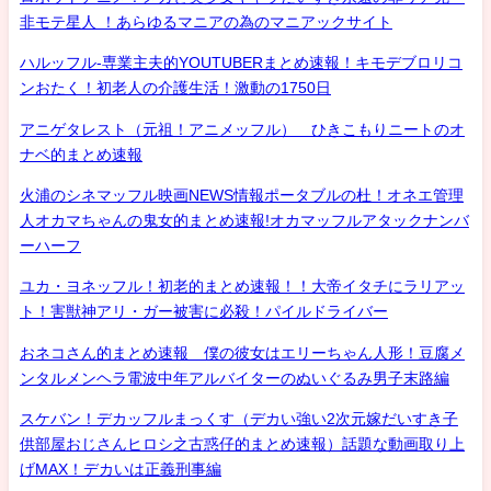
非モテ星人 ！あらゆるマニアの為のマニアックサイト
ハルッフル-専業主夫的YOUTUBERまとめ速報！キモデブロリコ
ンおたく！初老人の介護生活！激動の1750日
アニゲタレスト（元祖！アニメッフル） ひきこもりニートのオ
ナベ的まとめ速報
火浦のシネマッフル映画NEWS情報ポータブルの杜！オネエ管理
人オカマちゃんの鬼女的まとめ速報!オカマッフルアタックナンバ
ーハーフ
ユカ・ヨネッフル！初老的まとめ速報！！大帝イタチにラリアッ
ト！害獣神アリ・ガー被害に必殺！パイルドライバー
おネコさん的まとめ速報 僕の彼女はエリーちゃん人形！豆腐メ
ンタルメンヘラ電波中年アルバイターのぬいぐるみ男子末路編
スケバン！デカッフルまっくす（デカい強い2次元嫁だいすき子
供部屋おじさんヒロシ之古惑仔的まとめ速報）話題な動画取り上
げMAX！デカいは正義刑事編