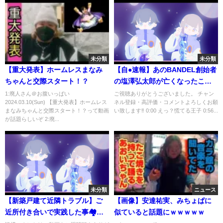
未分類
未分類
【重大発表】ホームレスまなみ
【自●速報】あのBANDEL創始者
ちゃんと交際スタート！？
の塩澤弘太郎が亡くなったこと
を配信中に知って驚愕する青汁
1:廃人さん＠お腹いっぱい
ご視聴ありがとうございました。 チャン
2024.03.10(Sun) 【重大発表】ホームレス
ネル登録・高評価・コメントよろしくお願
王子 【三崎優太/バンデル/桃華
まなみちゃんと交際スタート！？って動画
い致します‼ 0:00 えっ？慌てる王子 0:56...
絵里/ももえり/キャバクラ/塩ピ
が話題らしいぞ 2:廃...
ー/Z李/切り抜き】
未分類
ニュース
【新築戸建て近隣トラブル】ご
【画像】安達祐実、みちょぱに
近所付き合いで実践した事🏘〜
似ていると話題にｗｗｗｗｗ