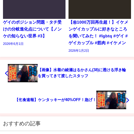
ゲイのポジション問題・タチ受
【㊗️1000万回再生超！】イケメ
けの分岐進化点について【ノン
ンゲイカップルに好きなところ
ケの知らない世界 #3】
を聞いてみた！ #lgbtq #ゲイ #
ゲイカップル #筋肉 #イケメン
2026年6月1日
2026年1月2日
【画像】水着の綾瀬はるかさん(38)に透ける浮き輪
を買ってきて渡したスタッフ
【乞食速報】ケンタッキーが40%OFF！急げ！
おすすめの記事