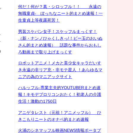
何だ！何が？真・シロッフル！！ 永遠の
プ
無職童貞- ぼっちなニート的まとめ速報！一
生童貞上等夜露死苦！
男装スケバン女子！スケッフルまっくす！
し
（新・ナンノひゃくしきっ!！ビー玉のおいぬ
け
さん的まとめ速報） 話題な事件からおもし
の
ろ動画まで取り上げまっくす
ロボットアニメ！メカと美少女キャラだいす
き永遠の非リア充・非モテ星人 ！あらゆるマ
ニアの為のマニアックサイト
ハルッフル-専業主夫的YOUTUBERまとめ速
報！キモデブロリコンおたく！初老人の介護
生活！激動の1750日
アニゲタレスト（元祖！アニメッフル） ひ
きこもりニートのオナベ的まとめ速報
火浦のシネマッフル映画NEWS情報ポータブ