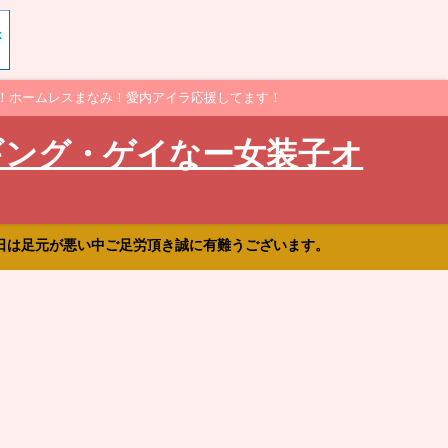
！ホームレスまなみ！愛内アイラ応援してます！
ギング・ゲイなー女装子オ
日は足元が悪い中ご足労頂き誠に有難うございます。