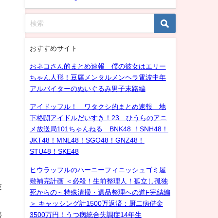
おすすめサイト
おネコさん的まとめ速報 僕の彼女はエリー
ちゃん人形！豆腐メンタルメンヘラ電波中年
アルバイターのぬいぐるみ男子末路編
アイドッフル！ ワタクシ的まとめ速報 地
下格闘アイドルだいすき！23 ひうらのアニ
メ放送局101ちゃんねる BNK48 ！SNH48！
JKT48！MNL48！SGO48！GNZ48！
STU48！SKE48
ヒウラッフルのハーニーフィニッシュゴミ屋
敷補完計画 ＜必殺！生前整理人！孤立し孤独
被
死からの～特殊清掃・遺品整理への道F完結編
＞ キャッシング計1500万返済：厨二病借金
3500万円！うつ病統合失調症14年生
滞