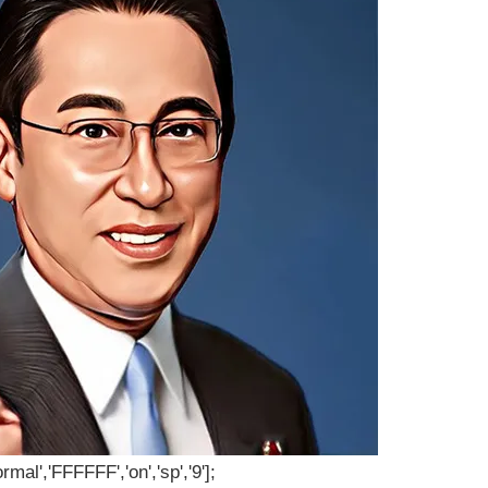
rmal','FFFFFF','on','sp','9'];