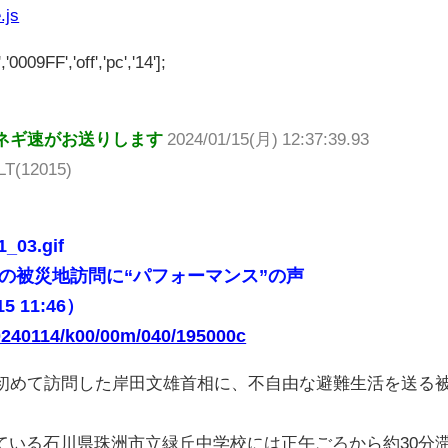
.js
'0009FF','off','pc','14'];
ネギ速がお送りします
2024/01/15(月) 12:37:39.93
LT(12015)
1_03.gif
の被災地訪問に“パフォーマンス”の声
15 11:46）
/20240114/k00/00m/040/195000c
を初めて訪問した岸田文雄首相に、不自由な避難生活を送る
。
ている石川県珠洲市立緑丘中学校には正午ごろから約30分