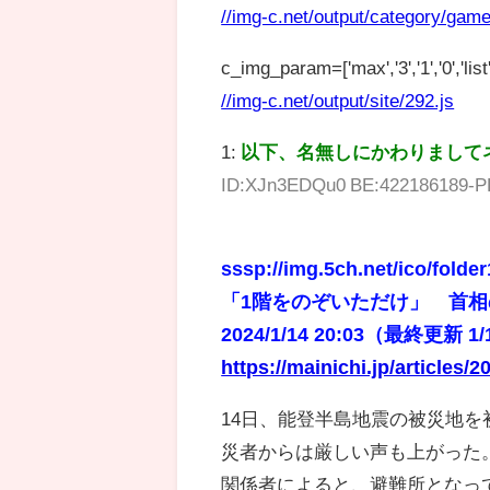
//img-c.net/output/category/game
c_img_param=['max','3','1','0','list',
//img-c.net/output/site/292.js
1:
以下、名無しにかわりまして
ID:XJn3EDQu0 BE:422186189-P
sssp://img.5ch.net/ico/folder
「1階をのぞいただけ」 首相
2024/1/14 20:03（最終更新 1/
https://mainichi.jp/articles
14日、能登半島地震の被災地
災者からは厳しい声も上がった
関係者によると、避難所となっ