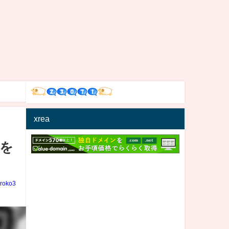
xrea
を
iroko3