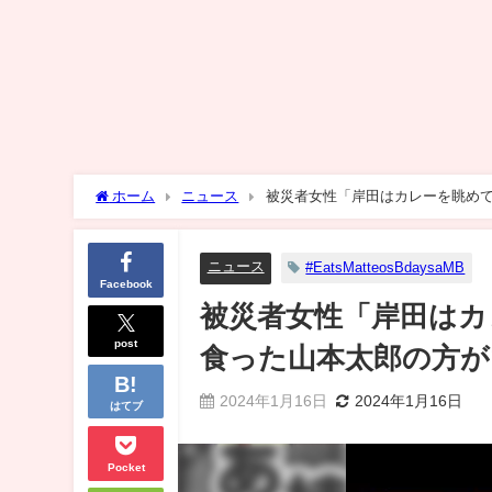
ホーム
ニュース
被災者女性「岸田はカレーを眺め
ニュース
#EatsMatteosBdaysaMB
Facebook
被災者女性「岸田はカ
post
食った山本太郎の方が
2024年1月16日
2024年1月16日
はてブ
Pocket