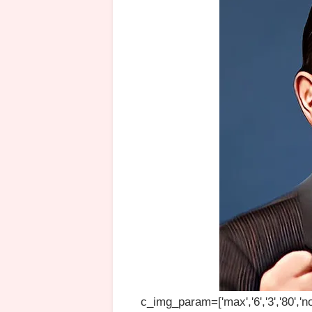
c_img_param=['max','6','3','80','no