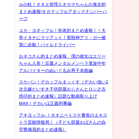
ルの杜！オネエ管理人オカマちゃんの鬼女的
まとめ速報!オカマッフルアタックナンバーハ
ーフ
ユカ・ヨネッフル！初老的まとめ速報！！大
帝イタチにラリアット！害獣神アリ・ガー被
害に必殺！パイルドライバー
おネコさん的まとめ速報 僕の彼女はエリー
ちゃん人形！豆腐メンタルメンヘラ電波中年
アルバイターのぬいぐるみ男子末路編
スケバン！デカッフルまっくす（デカい強い2
次元嫁だいすき子供部屋おじさんヒロシ之古
惑仔的まとめ速報）話題な動画取り上げ
MAX！デカいは正義刑事編
アキヨッフル-！ネオニートスケ番長のエキス
トラ芸能情報局！（子ども部屋おばさんの自
宅警備員的まとめ速報）