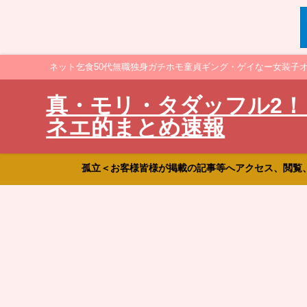
ネット乞食50代無職独身ガチホモ童貞ギング・ゲイなー女装子
真・モリ・タダッフル2！
ネエ的まとめ速報
孤立＜お客様皆様が掲載の記事等へアクセス、閲覧