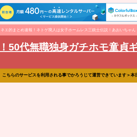
オネエ的まとめ速報！ネトゲ廃人は女子ホームレス三銃士伝説！あおいちゃん
！50代無職独身ガチホモ童貞
、こちらのサービスを利用される事でかろうじて運営できています＞本