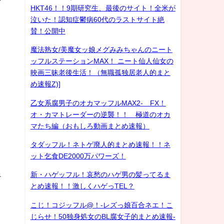
HKT46！！9期研究生、最後のサイト！全米が
泣いた！認知症鬱病60代のラストサイト絶
賛！公開中
魔法熟女/美魔女ッ娘メグみみちゃんのニート
ッフルステーションMAX！ ニート仙人仙女の
映画三昧老後生活！（無職孤独居老人的まと
め速報Z)]
乙女系腐男子のオカマッフルMAX2- FX！
オ・カマトレーダーの逆襲！！ 極道のオカ
マたち編（おもしろ動画まとめ速報）
、
タダッフル！ネトゲ廃人的まとめ速報！！ネ
ット乞食DE2000万パワーズ！
足
新・ハゲッフル！哀愁のハゲ男の髪ってるま
とめ速報！！激しくハゲっTEL？
こじ！コジッフル@！-レズっ娘百合ネエ！こ
、
じらせ！50独身処女のBL腐女子的まとめ速報-