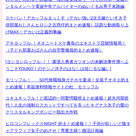
ンタルメンヘラ電波中年アルバイターのぬいぐるみ男子末路編
スケバン！デカッフルまっくす（デカい強い2次元嫁だいすき子
供部屋おじさんヒロシ之古惑仔的まとめ速報）話題な動画取り上
げMAX！デカいは正義刑事編
アキヨッフル-！ネオニートスケ番長のエキストラ芸能情報局！
（子ども部屋おばさんの自宅警備員的まとめ速報）
[ヨシヨシロッフル-！！-素浪人勇者カツオンの未解決事件簿へよ
うこそYOUKO！のナンノ洋子のはなしは信じるな編）]
モリッフル！ 50代無職独身ガチホモ童貞！女装子オネエ的ま
とめ速報！有益便利情報サイトの杜 モリッフル
ユキユキッフル！ど底辺的一同驚愕騒然まとめ速報！超氷河期世
代！人生の強制ロスカットですべてを失ったキグナス氷子の愛の
クリスタルキングボンビー脱出大作戦
ヒロコンプレックスNIGHT 的まとめ速報！！子供が欲しいど陰キ
ャアラフィフ女子のめざせ！専業主婦！婚活計画編