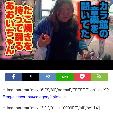
LINE
c_img_param=['max','6','3','80','normal','FFFFFF','on','sp','9'];
//img-c.net/output/category/anime.js
c_img_param=['max','3','1','0','list','0009FF','off','pc','14'];