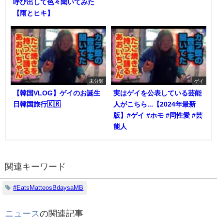
呼び出して色々聞いてみた
【雨とヒキ】
未分類
ゲイ
【韓国VLOG】ゲイのお誕生
実はゲイを公表している芸能
日韓国旅行🇰🇷
人がこちら...【2024年最新
版】#ゲイ #ホモ #同性愛 #芸
能人
関連キーワード
#EatsMatteosBdaysaMB
ニュース
の関連記事