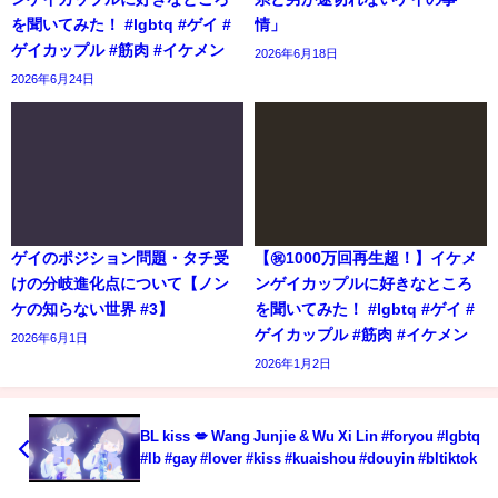
を聞いてみた！ #lgbtq #ゲイ #
情」
ゲイカップル #筋肉 #イケメン
2026年6月18日
2026年6月24日
ゲイのポジション問題・タチ受
【㊗️1000万回再生超！】イケメ
けの分岐進化点について【ノン
ンゲイカップルに好きなところ
ケの知らない世界 #3】
を聞いてみた！ #lgbtq #ゲイ #
ゲイカップル #筋肉 #イケメン
2026年6月1日
2026年1月2日
BL kiss 💋 Wang Junjie & Wu Xi Lin #foryou #lgbtq
#lb #gay #lover #kiss #kuaishou #douyin #bltiktok