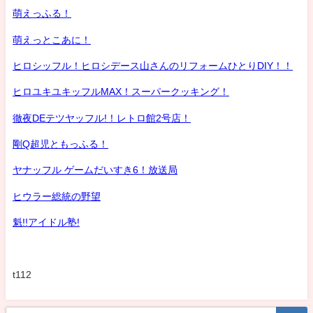
萌えっふる！
萌えっとこあに！
ヒロシッフル！ヒロシデース山さんのリフォームひとりDIY！！
ヒロユキユキッフルMAX！スーパークッキング！
徹夜DEテツヤッフル!！レトロ館2号店！
剛Q超児ともっふる！
ヤナッフル ゲームだいすき6！放送局
ヒウラー総統の野望
魁!!アイドル塾!
t112