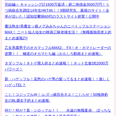
完結編＞ キャッシング計1500万返済：厨二病借金3500万円！う
つ病統合失調症14年生HKT46！！9期研究生、最後のサイト！全
米が泣いた！認知症鬱病60代のラストサイト絶賛！公開中
魔法熟女/美魔女ッ娘メグみみちゃんのニートッフルステーション
MAX！ ニート仙人仙女の映画三昧老後生活！（無職孤独居老人的
まとめ速報Z)]
乙女系腐男子のオカマッフルMAX2- FX！オ・カマトレーダーの
逆襲！！ 極道のオカマたち編（おもしろ動画まとめ速報）
タダッフル！ネトゲ廃人的まとめ速報！！ネット乞食DE2000万
パワーズ！
新・ハゲッフル！哀愁のハゲ男の髪ってるまとめ速報！！激しく
ハゲっTEL？
こじ！コジッフル@！-レズっ娘百合ネエ！こじらせ！50独身処
女のBL腐女子的まとめ速報-
何だ！何が？真・シロッフル！！ 永遠の無職童貞- ぼっちな