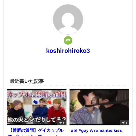
koshirohiroko3
最近書いた記事
ゲイ
ゲイ
【禁断の質問】ゲイカップル
#bl #gay A romantic kiss