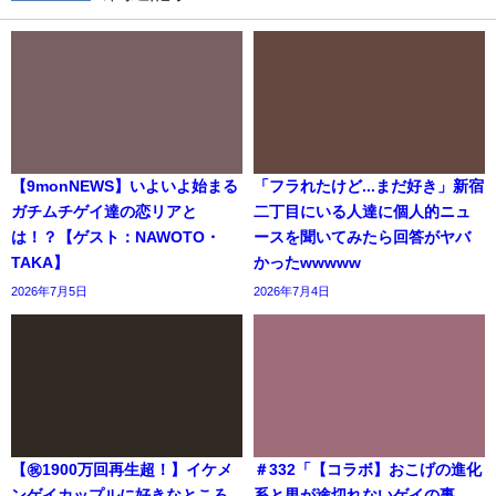
【9monNEWS】いよいよ始まる
「フラれたけど...まだ好き」新宿
ガチムチゲイ達の恋リアと
二丁目にいる人達に個人的ニュ
は！？【ゲスト：NAWOTO・
ースを聞いてみたら回答がヤバ
TAKA】
かったwwwww
2026年7月5日
2026年7月4日
【㊗️1900万回再生超！】イケメ
＃332「【コラボ】おこげの進化
ンゲイカップルに好きなところ
系と男が途切れないゲイの事