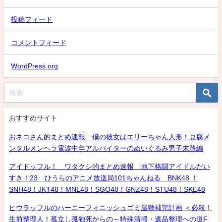
投稿フィード
コメントフィード
WordPress.org
おすすめサイト
おネコさん的まとめ速報 僕の彼女はエリーちゃん人形！豆腐メ
ンタルメンヘラ電波中年アルバイターのぬいぐるみ男子末路編
アイドッフル！ ワタクシ的まとめ速報 地下格闘アイドルだい
すき！23 ひうらのアニメ放送局101ちゃんねる BNK48 ！
SNH48！JKT48！MNL48！SGO48！GNZ48！STU48！SKE48
ヒウラッフルのハーニーフィニッシュゴミ屋敷補完計画 ＜必殺！
生前整理人！孤立し孤独死からの～特殊清掃・遺品整理への道F