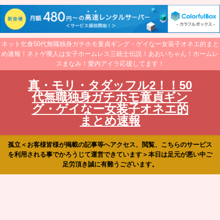
ネット乞食50代無職独身ガチホモ童貞ギング・ゲイなー女装子オネエ的まと
め速報！ネトゲ廃人は女子ホームレス三銃士伝説！あおいちゃん！ホームレ
スまなみ！愛内アイラ応援してます！
真・モリ・タダッフル2！！50
代無職独身ガチホモ童貞ギン
グ・ゲイなー女装子オネエ的
まとめ速報
孤立＜お客様皆様が掲載の記事等へアクセス、閲覧、こちらのサービス
を利用される事でかろうじて運営できています＞本日は足元が悪い中ご
足労頂き誠に有難うございます。