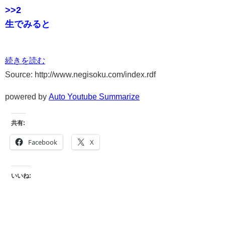
>>2
生でみると
続きを読む
Source: http://www.negisoku.com/index.rdf
powered by
Auto Youtube Summarize
共有:
Facebook
X
いいね: