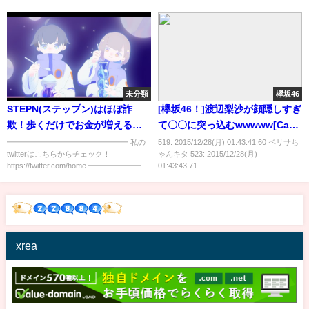
未分類
欅坂46
STEPN(ステップン)はほぼ詐
[欅坂46！]渡辺梨沙が顔隠しすぎ
欺！歩くだけでお金が増えるの
て〇〇に突っ込むwwwww[Can't
か？【仮想通貨】【NFT】
you write Keyaki? ]12/28 #13
━━━━━━━━━━━━━━━━ 私の
519: 2015/12/28(月) 01:43:41.60 ベリサち
twitterはこちらからチェック！
ゃんキタ 523: 2015/12/28(月)
https://twitter.com/home ━━━━━━━...
01:43:43.71...
xrea