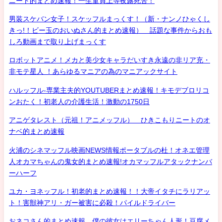
ニート的まとめ速報！一生童貞上等夜露死苦！
男装スケバン女子！スケッフルまっくす！（新・ナンノひゃくし
きっ!！ビー玉のおいぬさん的まとめ速報） 話題な事件からおも
しろ動画まで取り上げまっくす
ロボットアニメ！メカと美少女キャラだいすき永遠の非リア充・
非モテ星人 ！あらゆるマニアの為のマニアックサイト
ハルッフル-専業主夫的YOUTUBERまとめ速報！キモデブロリコ
ンおたく！初老人の介護生活！激動の1750日
アニゲタレスト（元祖！アニメッフル） ひきこもりニートのオ
ナベ的まとめ速報
火浦のシネマッフル映画NEWS情報ポータブルの杜！オネエ管理
人オカマちゃんの鬼女的まとめ速報!オカマッフルアタックナンバ
ーハーフ
ユカ・ヨネッフル！初老的まとめ速報！！大帝イタチにラリアッ
ト！害獣神アリ・ガー被害に必殺！パイルドライバー
おネコさん的まとめ速報 僕の彼女はエリーちゃん人形！豆腐メ