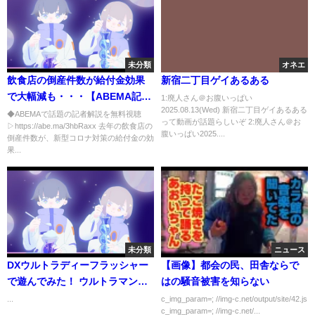
未分類
オネエ
飲食店の倒産件数が給付金効果
新宿二丁目ゲイあるある
で大幅減も・・・【ABEMA記者
1:廃人さん＠お腹いっぱい
2025.08.13(Wed) 新宿二丁目ゲイあるある
解説】(2022年2月1日)
◆ABEMAで話題の記者解説を無料視聴
って動画が話題らしいぞ 2:廃人さん＠お
▷https://abe.ma/3hbRaxx 去年の飲食店の
腹いっぱい2025....
倒産件数が、新型コロナ対策の給付金の効
果...
未分類
ニュース
DXウルトラディーフラッシャー
【画像】都会の民、田舎ならで
で遊んでみた！ ウルトラマンデ
はの騒音被害を知らない
ッカー
...
c_img_param=; //img-c.net/output/site/42.js
c_img_param=; //img-c.net/...