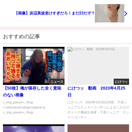
【画像】浜辺美波老けすぎだろ！まだ23だぞ？
おすすめの記事
ニュース
にけつッ
【50枚】俺が保存した全く意味
にけつッ 動画 2023年4月25
のない画像
日
c_img_param=; //img-
にけつッ!! 2023年4月25日内容：千原ジ
c.net/output/category/game.js
ュニアとケンドーコバヤシによる二人だけ
c_img_param=; //img-...
のトーク番組出演者：千原ジュニア ケン
ドーコバヤシ......