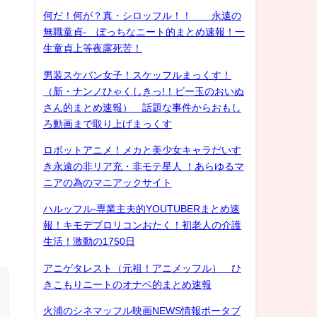
何だ！何が？真・シロッフル！！ 永遠の
無職童貞- ぼっちなニート的まとめ速報！一
生童貞上等夜露死苦！
男装スケバン女子！スケッフルまっくす！
（新・ナンノひゃくしきっ!！ビー玉のおいぬ
さん的まとめ速報） 話題な事件からおもし
ろ動画まで取り上げまっくす
ロボットアニメ！メカと美少女キャラだいす
き永遠の非リア充・非モテ星人 ！あらゆるマ
ニアの為のマニアックサイト
ハルッフル-専業主夫的YOUTUBERまとめ速
報！キモデブロリコンおたく！初老人の介護
生活！激動の1750日
アニゲタレスト（元祖！アニメッフル） ひ
きこもりニートのオナベ的まとめ速報
火浦のシネマッフル映画NEWS情報ポータブ