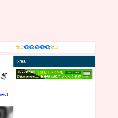
xrea
すぎ
iroko3