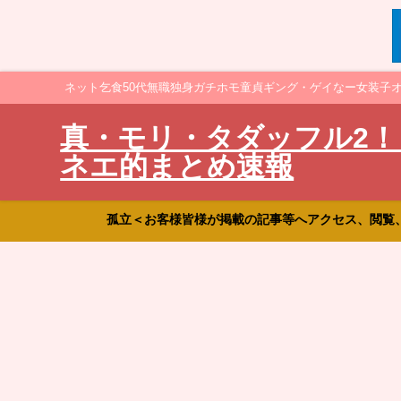
ネット乞食50代無職独身ガチホモ童貞ギング・ゲイなー女装子
真・モリ・タダッフル2！
ネエ的まとめ速報
孤立＜お客様皆様が掲載の記事等へアクセス、閲覧