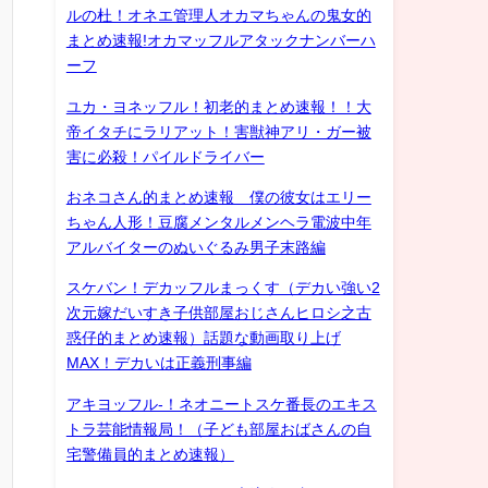
ルの杜！オネエ管理人オカマちゃんの鬼女的
まとめ速報!オカマッフルアタックナンバーハ
ーフ
ユカ・ヨネッフル！初老的まとめ速報！！大
帝イタチにラリアット！害獣神アリ・ガー被
害に必殺！パイルドライバー
おネコさん的まとめ速報 僕の彼女はエリー
ちゃん人形！豆腐メンタルメンヘラ電波中年
アルバイターのぬいぐるみ男子末路編
スケバン！デカッフルまっくす（デカい強い2
次元嫁だいすき子供部屋おじさんヒロシ之古
惑仔的まとめ速報）話題な動画取り上げ
MAX！デカいは正義刑事編
アキヨッフル-！ネオニートスケ番長のエキス
トラ芸能情報局！（子ども部屋おばさんの自
宅警備員的まとめ速報）