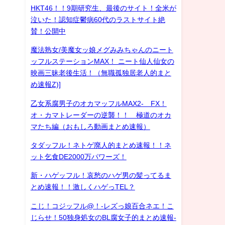
HKT46！！9期研究生、最後のサイト！全米が
泣いた！認知症鬱病60代のラストサイト絶
賛！公開中
魔法熟女/美魔女ッ娘メグみみちゃんのニート
ッフルステーションMAX！ ニート仙人仙女の
映画三昧老後生活！（無職孤独居老人的まと
め速報Z)]
乙女系腐男子のオカマッフルMAX2- FX！
オ・カマトレーダーの逆襲！！ 極道のオカ
マたち編（おもしろ動画まとめ速報）
タダッフル！ネトゲ廃人的まとめ速報！！ネ
ット乞食DE2000万パワーズ！
新・ハゲッフル！哀愁のハゲ男の髪ってるま
とめ速報！！激しくハゲっTEL？
こじ！コジッフル@！-レズっ娘百合ネエ！こ
じらせ！50独身処女のBL腐女子的まとめ速報-