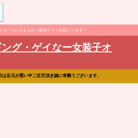
！ホームレスまなみ！愛内アイラ応援してます！
ギング・ゲイなー女装子オ
日は足元が悪い中ご足労頂き誠に有難うございます。