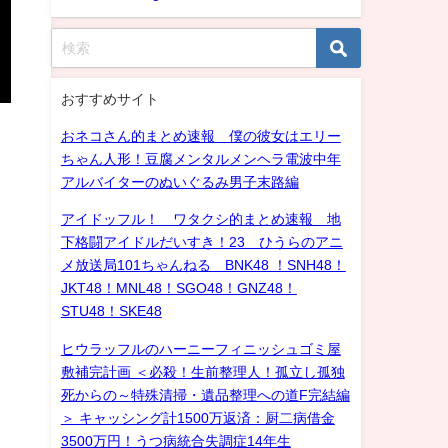
おすすめサイト
おネコさん的まとめ速報 僕の彼女はエリー
ちゃん人形！豆腐メンタルメンヘラ電波中年
アルバイターのぬいぐるみ男子末路編
アイドッフル！ ワタクシ的まとめ速報 地
下格闘アイドルだいすき！23 ひうらのアニ
メ放送局101ちゃんねる BNK48 ！SNH48！
JKT48！MNL48！SGO48！GNZ48！
STU48！SKE48
ヒウラッフルのハーニーフィニッシュゴミ屋
敷補完計画 ＜必殺！生前整理人！孤立し孤独
死からの～特殊清掃・遺品整理への道F完結編
＞ キャッシング計1500万返済：厨二病借金
3500万円！うつ病統合失調症14年生