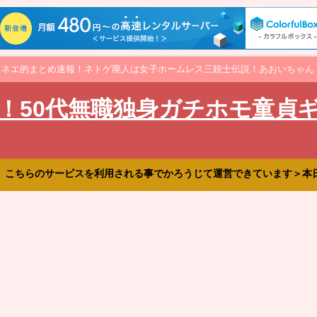
オネエ的まとめ速報！ネトゲ廃人は女子ホームレス三銃士伝説！あおいちゃん
！50代無職独身ガチホモ童貞
、こちらのサービスを利用される事でかろうじて運営できています＞本