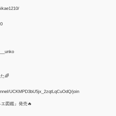
mikae1210/
20
___unko
た🌈
hannel/UCKMPD3bU5jx_2zqtLqCuOdQ/join
ネエ図鑑』発売🔥