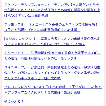
スケバン！デカッフルまっくす（デカい強い2次元嫁だいすき子
供部屋おじさんヒロシ之古惑仔的まとめ速報）話題な動画取り上
げMAX！デカいは正義刑事編
アキヨッフル-！ネオニートスケ番長のエキストラ芸能情報局！
（子ども部屋おばさんの自宅警備員的まとめ速報）
[ヨシヨシロッフル-！！-素浪人勇者カツオンの未解決事件簿へよ
うこそYOUKO！のナンノ洋子のはなしは信じるな編）]
モリッフル！ 50代無職独身ガチホモ童貞！女装子オネエ的ま
とめ速報！有益便利情報サイトの杜 モリッフル
ユキユキッフル！ど底辺的一同驚愕騒然まとめ速報！超氷河期世
代！人生の強制ロスカットですべてを失ったキグナス氷子の愛の
クリスタルキングボンビー脱出大作戦
ヒロコンプレックスNIGHT 的まとめ速報！！子供が欲しいど陰キ
ャアラフィフ女子のめざせ！専業主婦！婚活計画編
萌えっふる！