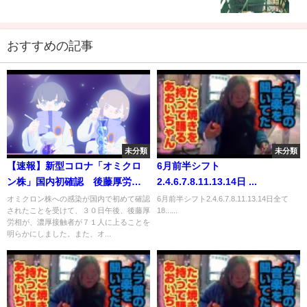
おすすめの記事
未分類
未分類
【速報】新型コロナ「オミクロ
6月前半シフト
ン株」国内初確認 後藤厚労相
2.4.6.7.8.11.13.14日 ...
がコメント
オミクロン株への感染が国内で初めて確認
6月前半シフト2.4.6.7.8.11.13.14日全て
されたことを受けて、３０日午後、後藤厚
18......
労相が、濃厚接触者が７１人に上ることを
明らかにしました。また、オ...