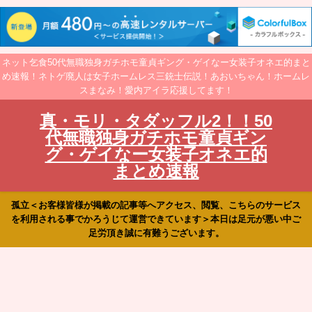
ネット乞食50代無職独身ガチホモ童貞ギング・ゲイなー女装子オネエ的まと
め速報！ネトゲ廃人は女子ホームレス三銃士伝説！あおいちゃん！ホームレ
スまなみ！愛内アイラ応援してます！
真・モリ・タダッフル2！！50
代無職独身ガチホモ童貞ギン
グ・ゲイなー女装子オネエ的
まとめ速報
孤立＜お客様皆様が掲載の記事等へアクセス、閲覧、こちらのサービス
を利用される事でかろうじて運営できています＞本日は足元が悪い中ご
足労頂き誠に有難うございます。