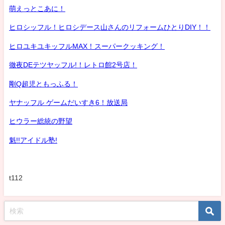
萌えっとこあに！
ヒロシッフル！ヒロシデース山さんのリフォームひとりDIY！！
ヒロユキユキッフルMAX！スーパークッキング！
徹夜DEテツヤッフル!！レトロ館2号店！
剛Q超児ともっふる！
ヤナッフル ゲームだいすき6！放送局
ヒウラー総統の野望
魁!!アイドル塾!
t112