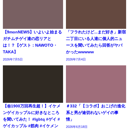
【9monNEWS】いよいよ始まる
「フラれたけど...まだ好き」新宿
ガチムチゲイ達の恋リアと
二丁目にいる人達に個人的ニュ
は！？【ゲスト：NAWOTO・
ースを聞いてみたら回答がヤバ
TAKA】
かったwwwww
2026年7月5日
2026年7月4日
【㊗️1900万回再生超！】イケメ
＃332「【コラボ】おこげの進化
ンゲイカップルに好きなところ
系と男が途切れないゲイの事
を聞いてみた！ #lgbtq #ゲイ #
情」
ゲイカップル #筋肉 #イケメン
2026年6月18日