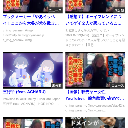
ニュース
未分類
ブックメーカー「やあイッペ
【感想？】ボーイフレンドにつ
イ！ここから大谷が犬を散歩し
いてゲイ２人が思っていること
ているのが見えるよ…今すぐ連
を語りますわ〜！【釜愚痴ホモ
c_img_param=; //img-
1:名無しさん＠おカマいっぱい
c.net/output/category/anime.js
2024.07.29(Mon) 【感想？】ボーイフレン
絡をくれ」
恵】
c_img_param=; //img...
ドについてゲイ２人が思っていることを語
りますわ〜！【釜愚...
未分類
ニュース
三行半 (feat. ACHARU)
【画像】転売ヤー女性
YouTuber、龍角散買い占めてド
Provided to YouTube by TuneCore Japan
三行半 (feat. ACHARU) · NORIKIYO · ...
ヤるｗｗｗｗｗ
c_img_param=; //img-c.net/output/site/42.js
c_img_param=; //img-c.net/...