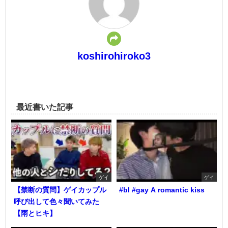
koshirohiroko3
最近書いた記事
ゲイ
ゲイ
【禁断の質問】ゲイカップル
#bl #gay A romantic kiss
呼び出して色々聞いてみた
【雨とヒキ】