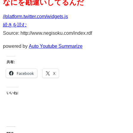
なにを勘違いしてるんだ
//platform.twitter.com/widgets.js
続きを読む
Source: http://www.negisoku.com/index.rdf
powered by
Auto Youtube Summarize
共有:
Facebook
X
いいね: