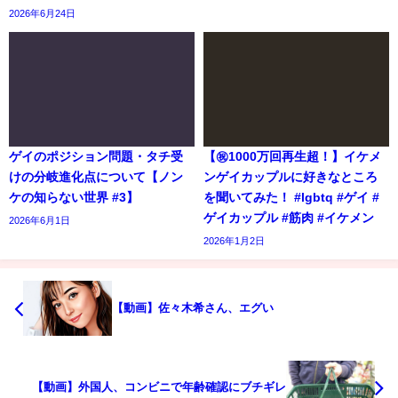
2026年6月24日
ゲイのポジション問題・タチ受
【㊗️1000万回再生超！】イケメ
けの分岐進化点について【ノン
ンゲイカップルに好きなところ
ケの知らない世界 #3】
を聞いてみた！ #lgbtq #ゲイ #
ゲイカップル #筋肉 #イケメン
2026年6月1日
2026年1月2日
【動画】佐々木希さん、エグい
【動画】外国人、コンビニで年齢確認にブチギレ