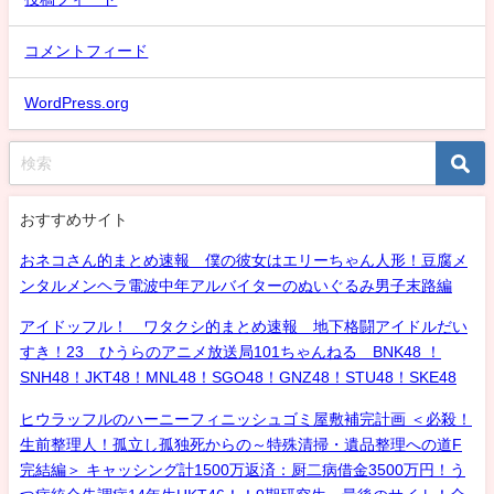
コメントフィード
WordPress.org
おすすめサイト
おネコさん的まとめ速報 僕の彼女はエリーちゃん人形！豆腐メ
ンタルメンヘラ電波中年アルバイターのぬいぐるみ男子末路編
アイドッフル！ ワタクシ的まとめ速報 地下格闘アイドルだい
すき！23 ひうらのアニメ放送局101ちゃんねる BNK48 ！
SNH48！JKT48！MNL48！SGO48！GNZ48！STU48！SKE48
ヒウラッフルのハーニーフィニッシュゴミ屋敷補完計画 ＜必殺！
生前整理人！孤立し孤独死からの～特殊清掃・遺品整理への道F
完結編＞ キャッシング計1500万返済：厨二病借金3500万円！う