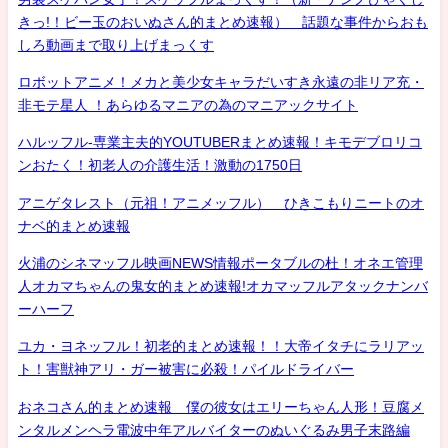
きっ!！ビー玉のおいぬさん的まとめ速報） 話題な事件からおも
しろ動画まで取り上げまっくす
ロボットアニメ！メカと美少女キャラだいすき永遠の非リア充・
非モテ星人 ！あらゆるマニアの為のマニアックサイト
ハルッフル-専業主夫的YOUTUBERまとめ速報！キモデブロリコ
ンおたく！初老人の介護生活！激動の1750日
アニゲタレスト（元祖！アニメッフル） ひきこもりニートのオ
ナベ的まとめ速報
火浦のシネマッフル映画NEWS情報ポータブルの杜！オネエ管理
人オカマちゃんの鬼女的まとめ速報!オカマッフルアタックナンバ
ーハーフ
ユカ・ヨネッフル！初老的まとめ速報！！大帝イタチにラリアッ
ト！害獣神アリ・ガー被害に必殺！パイルドライバー
おネコさん的まとめ速報 僕の彼女はエリーちゃん人形！豆腐メ
ンタルメンヘラ電波中年アルバイターのぬいぐるみ男子末路編