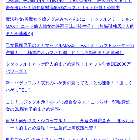
つ病統合失調症14年生HKT46！！9期研究生、最後のサイト！全
米が泣いた！認知症鬱病60代のラストサイト絶賛！公開中
魔法熟女/美魔女ッ娘メグみみちゃんのニートッフルステーション
MAX！ ニート仙人仙女の映画三昧老後生活！（無職孤独居老人的
まとめ速報Z)]
乙女系腐男子のオカマッフルMAX2- FX！オ・カマトレーダーの
逆襲！！ 極道のオカマたち編（おもしろ動画まとめ速報）
タダッフル！ネトゲ廃人的まとめ速報！！ネット乞食DE2000万
パワーズ！
新・ハゲッフル！哀愁のハゲ男の髪ってるまとめ速報！！激しく
ハゲっTEL？
こじ！コジッフル@！-レズっ娘百合ネエ！こじらせ！50独身処
女のBL腐女子的まとめ速報-
何だ！何が？真・シロッフル！！ 永遠の無職童貞- ぼっちな
ニート的まとめ速報！一生童貞上等夜露死苦！
男装スケバン女子！スケッフルまっくす！（新・ナンノひゃくし