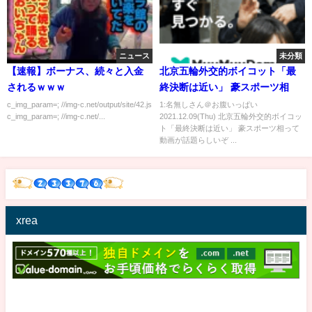
ニュース
未分類
【速報】ボーナス、続々と入金
北京五輪外交的ボイコット「最
されるｗｗｗ
終決断は近い」 豪スポーツ相
c_img_param=; //img-c.net/output/site/42.js
1:名無しさん＠お腹いっぱい
c_img_param=; //img-c.net/...
2021.12.09(Thu) 北京五輪外交的ボイコッ
ト「最終決断は近い」 豪スポーツ相って
動画が話題らしいぞ ...
xrea