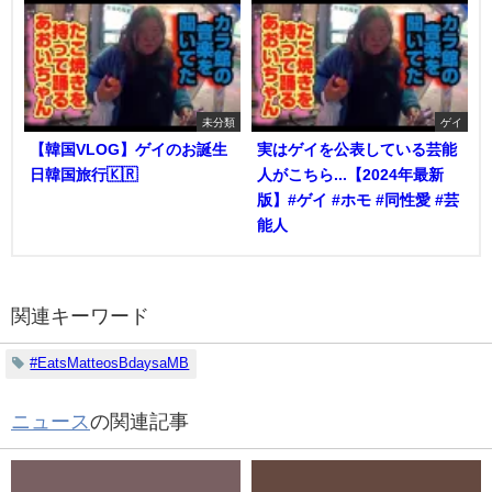
未分類
ゲイ
【韓国VLOG】ゲイのお誕生
実はゲイを公表している芸能
日韓国旅行🇰🇷
人がこちら...【2024年最新
版】#ゲイ #ホモ #同性愛 #芸
能人
関連キーワード
#EatsMatteosBdaysaMB
ニュース
の関連記事