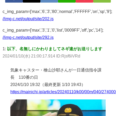
c_img_param=['max','6','3','80','normal','FFFFFF','on','sp','9'];
//img-c.net/output/site/202.js
c_img_param=['max','3','1','0','list','0009FF','off','pc','14'];
//img-c.net/output/site/292.js
1:
以下、名無しにかわりましてネギ速がお送りします
2024/01/10(水) 21:00:17.914 ID:Rjsf6iVRd
気象キャスター・檜山沙耶さんが一日通信指令課
長 110番の日
2024/1/10 19:32（最終更新 1/10 19:43）
https://mainichi.jp/articles/20240110/k00/00m/040/274000