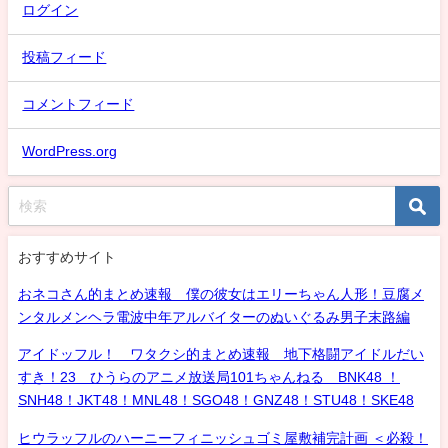
ログイン
投稿フィード
コメントフィード
WordPress.org
おすすめサイト
おネコさん的まとめ速報 僕の彼女はエリーちゃん人形！豆腐メ
ンタルメンヘラ電波中年アルバイターのぬいぐるみ男子末路編
アイドッフル！ ワタクシ的まとめ速報 地下格闘アイドルだい
すき！23 ひうらのアニメ放送局101ちゃんねる BNK48 ！
SNH48！JKT48！MNL48！SGO48！GNZ48！STU48！SKE48
ヒウラッフルのハーニーフィニッシュゴミ屋敷補完計画 ＜必殺！