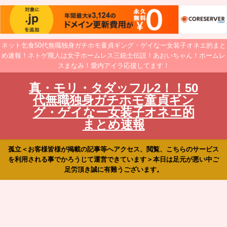
ネット乞食50代無職独身ガチホモ童貞ギング・ゲイなー女装子オネエ的まと
め速報！ネトゲ廃人は女子ホームレス三銃士伝説！あおいちゃん！ホームレ
スまなみ！愛内アイラ応援してます！
真・モリ・タダッフル2！！50
代無職独身ガチホモ童貞ギン
グ・ゲイなー女装子オネエ的
まとめ速報
孤立＜お客様皆様が掲載の記事等へアクセス、閲覧、こちらのサービス
を利用される事でかろうじて運営できています＞本日は足元が悪い中ご
足労頂き誠に有難うございます。