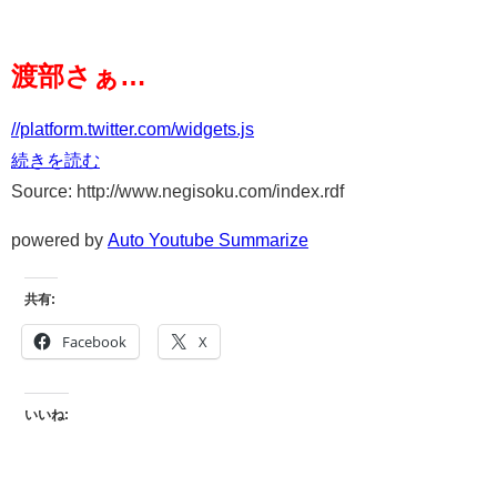
渡部さぁ…
//platform.twitter.com/widgets.js
続きを読む
Source: http://www.negisoku.com/index.rdf
powered by
Auto Youtube Summarize
共有:
Facebook
X
いいね: