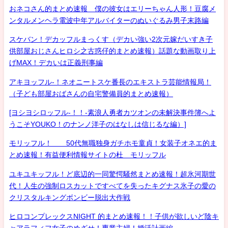
おネコさん的まとめ速報 僕の彼女はエリーちゃん人形！豆腐メ
ンタルメンヘラ電波中年アルバイターのぬいぐるみ男子末路編
スケバン！デカッフルまっくす（デカい強い2次元嫁だいすき子
供部屋おじさんヒロシ之古惑仔的まとめ速報）話題な動画取り上
げMAX！デカいは正義刑事編
アキヨッフル-！ネオニートスケ番長のエキストラ芸能情報局！
（子ども部屋おばさんの自宅警備員的まとめ速報）
[ヨシヨシロッフル-！！-素浪人勇者カツオンの未解決事件簿へよ
うこそYOUKO！のナンノ洋子のはなしは信じるな編）]
モリッフル！ 50代無職独身ガチホモ童貞！女装子オネエ的ま
とめ速報！有益便利情報サイトの杜 モリッフル
ユキユキッフル！ど底辺的一同驚愕騒然まとめ速報！超氷河期世
代！人生の強制ロスカットですべてを失ったキグナス氷子の愛の
クリスタルキングボンビー脱出大作戦
ヒロコンプレックスNIGHT 的まとめ速報！！子供が欲しいど陰キ