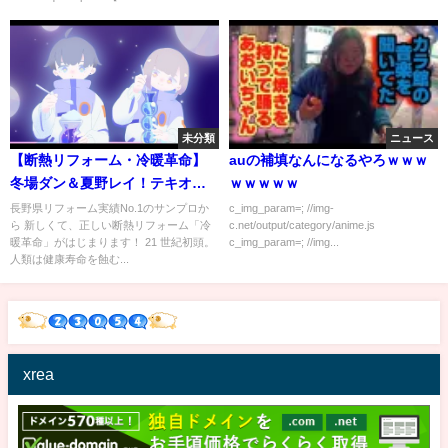
未分類
ニュース
【断熱リフォーム・冷暖革命】
auの補填なんになるやろｗｗｗ
冬場ダン＆夏野レイ！テキオン
ｗｗｗｗｗ
パイロットに選ばれた２人！
長野県リフォーム実績No.1のサンプロか
c_img_param=; //img-
ら 新しくて、正しい断熱リフォーム「冷
c.net/output/category/anime.js
暖革命」がはじまります！ 21 世紀初頭。
c_img_param=; //img...
人類は健康寿命を蝕む...
xrea