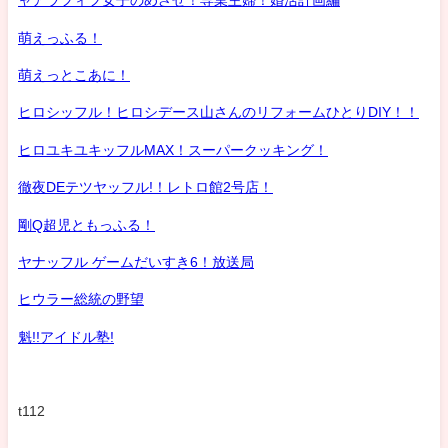
ャアラフィフ女子のめざせ！専業主婦！婚活計画編
萌えっふる！
萌えっとこあに！
ヒロシッフル！ヒロシデース山さんのリフォームひとりDIY！！
ヒロユキユキッフルMAX！スーパークッキング！
徹夜DEテツヤッフル!！レトロ館2号店！
剛Q超児ともっふる！
ヤナッフル ゲームだいすき6！放送局
ヒウラー総統の野望
魁!!アイドル塾!
t112