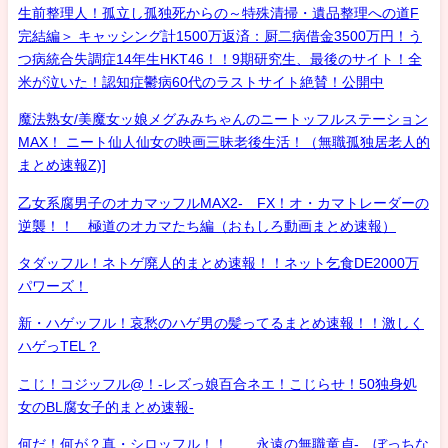
生前整理人！孤立し孤独死からの～特殊清掃・遺品整理への道F
完結編＞ キャッシング計1500万返済：厨二病借金3500万円！う
つ病統合失調症14年生HKT46！！9期研究生、最後のサイト！全
米が泣いた！認知症鬱病60代のラストサイト絶賛！公開中
魔法熟女/美魔女ッ娘メグみみちゃんのニートッフルステーション
MAX！ ニート仙人仙女の映画三昧老後生活！（無職孤独居老人的
まとめ速報Z)]
乙女系腐男子のオカマッフルMAX2- FX！オ・カマトレーダーの
逆襲！！ 極道のオカマたち編（おもしろ動画まとめ速報）
タダッフル！ネトゲ廃人的まとめ速報！！ネット乞食DE2000万
パワーズ！
新・ハゲッフル！哀愁のハゲ男の髪ってるまとめ速報！！激しく
ハゲっTEL？
こじ！コジッフル@！-レズっ娘百合ネエ！こじらせ！50独身処
女のBL腐女子的まとめ速報-
何だ！何が？真・シロッフル！！ 永遠の無職童貞- ぼっちな