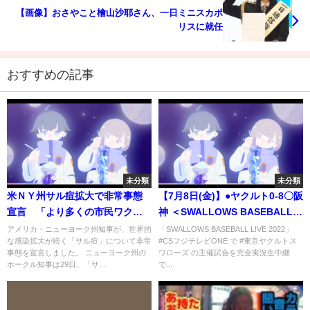
【画像】おさやこと檜山沙耶さん、一日ミニスカポ
リスに就任
おすすめの記事
未分類
未分類
米ＮＹ州サル痘拡大で非常事態
【7月8日(金)】●ヤクルト0-8〇阪
宣言 「より多くの市民ワクチ
神 ＜SWALLOWS BASEBALL
ン接種できるように」｜
L!VE 2022／フジテレビ公式＞
アメリカ・ニューヨーク州知事が、世界的
「SWALLOWS BASEBALL L!VE 2022」
な感染拡大が続く「サル痘」について非常
#CSフジテレビONE で #東京ヤクルトス
TBS NEWS DIG
事態を宣言しました。 ニューヨーク州の
ワローズ の主催試合を完全実況生中継
ホークル知事は29日、「サ...
で...