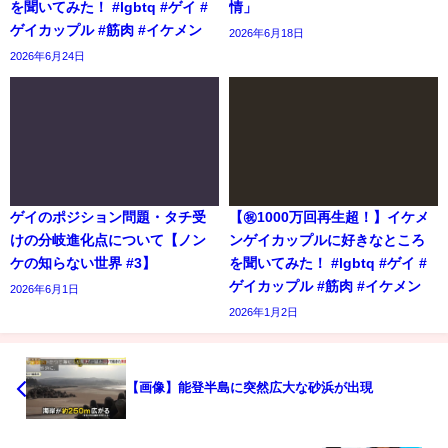
を聞いてみた！ #lgbtq #ゲイ #
情」
ゲイカップル #筋肉 #イケメン
2026年6月18日
2026年6月24日
ゲイのポジション問題・タチ受
【㊗️1000万回再生超！】イケメ
けの分岐進化点について【ノン
ンゲイカップルに好きなところ
ケの知らない世界 #3】
を聞いてみた！ #lgbtq #ゲイ #
ゲイカップル #筋肉 #イケメン
2026年6月1日
2026年1月2日
【画像】能登半島に突然広大な砂浜が出現