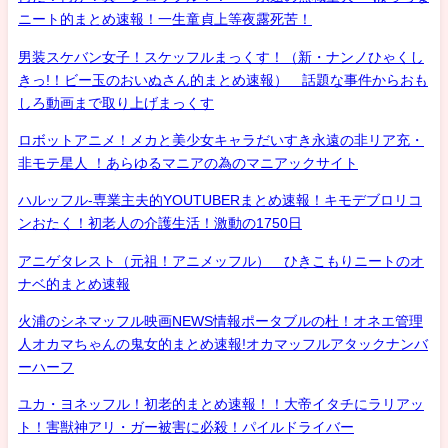
ニート的まとめ速報！一生童貞上等夜露死苦！
男装スケバン女子！スケッフルまっくす！（新・ナンノひゃくし
きっ!！ビー玉のおいぬさん的まとめ速報） 話題な事件からおも
しろ動画まで取り上げまっくす
ロボットアニメ！メカと美少女キャラだいすき永遠の非リア充・
非モテ星人 ！あらゆるマニアの為のマニアックサイト
ハルッフル-専業主夫的YOUTUBERまとめ速報！キモデブロリコ
ンおたく！初老人の介護生活！激動の1750日
アニゲタレスト（元祖！アニメッフル） ひきこもりニートのオ
ナベ的まとめ速報
火浦のシネマッフル映画NEWS情報ポータブルの杜！オネエ管理
人オカマちゃんの鬼女的まとめ速報!オカマッフルアタックナンバ
ーハーフ
ユカ・ヨネッフル！初老的まとめ速報！！大帝イタチにラリアッ
ト！害獣神アリ・ガー被害に必殺！パイルドライバー