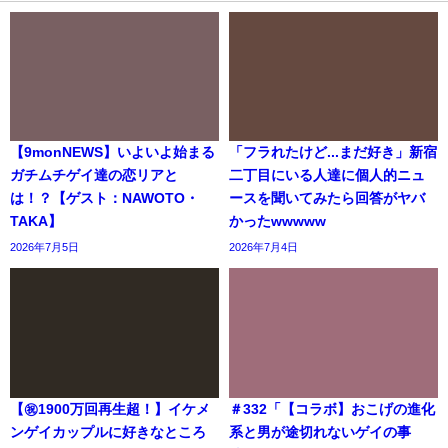
【9monNEWS】いよいよ始まる
「フラれたけど...まだ好き」新宿
ガチムチゲイ達の恋リアと
二丁目にいる人達に個人的ニュ
は！？【ゲスト：NAWOTO・
ースを聞いてみたら回答がヤバ
TAKA】
かったwwwww
2026年7月5日
2026年7月4日
【㊗️1900万回再生超！】イケメ
＃332「【コラボ】おこげの進化
ンゲイカップルに好きなところ
系と男が途切れないゲイの事