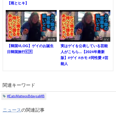
【雨とヒキ】
未分類
ゲイ
【韓国VLOG】ゲイのお誕生
実はゲイを公表している芸能
日韓国旅行🇰🇷
人がこちら...【2024年最新
版】#ゲイ #ホモ #同性愛 #芸
能人
関連キーワード
#EatsMatteosBdaysaMB
ニュース
の関連記事