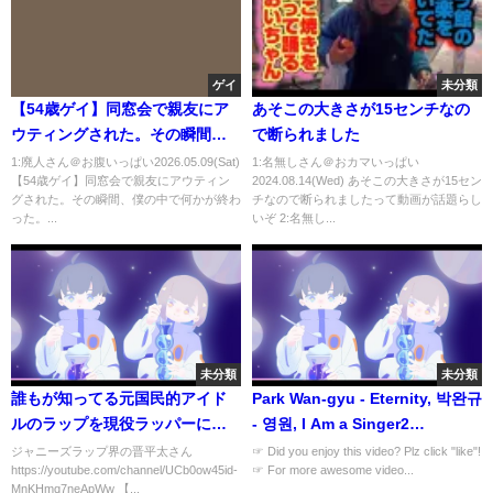
ゲイ
未分類
【54歳ゲイ】同窓会で親友にア
あそこの大きさが15センチなの
ウティングされた。その瞬間、
で断られました
僕の中で何かが終わった。そし
1:廃人さん＠お腹いっぱい2026.05.09(Sat)
1:名無しさん＠おカマいっぱい
【54歳ゲイ】同窓会で親友にアウティン
2024.08.14(Wed) あそこの大きさが15セン
て僕が取った動とは？
グされた。その瞬間、僕の中で何かが終わ
チなので断られましたって動画が話題らし
った。...
いぞ 2:名無し...
未分類
未分類
誰もが知ってる元国民的アイド
Park Wan-gyu - Eternity, 박완규
ルのラップを現役ラッパーに聴
- 영원, I Am a Singer2
かせてみた
20121125
ジャニーズラップ界の晋平太さん
☞ Did you enjoy this video? Plz click "like"!
https://youtube.com/channel/UCb0ow45id-
☞ For more awesome video...
MnKHmq7neApWw 【...