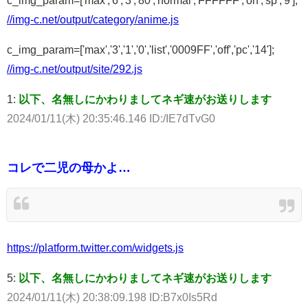
c_img_param=['max','6','3','80','normal','FFFFFF','on','sp','9'];
//img-c.net/output/category/anime.js
c_img_param=['max','3','1','0','list','0009FF','off','pc','14'];
//img-c.net/output/site/292.js
1:
以下、名無しにかわりましてネギ速がお送りします
2024/01/11(木) 20:35:46.146 ID:/IE7dTvG0
コレで二児の母かよ…
https://platform.twitter.com/widgets.js
5:
以下、名無しにかわりましてネギ速がお送りします
2024/01/11(木) 20:38:09.198 ID:B7x0Is5Rd