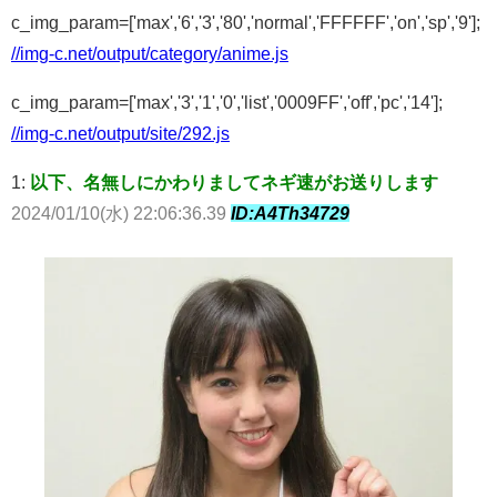
c_img_param=['max','6','3','80','normal','FFFFFF','on','sp','9'];
//img-c.net/output/category/anime.js
c_img_param=['max','3','1','0','list','0009FF','off','pc','14'];
//img-c.net/output/site/292.js
1:
以下、名無しにかわりましてネギ速がお送りします
2024/01/10(水) 22:06:36.39
ID:A4Th34729