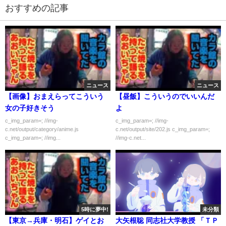
おすすめの記事
ニュース
ニュース
【画像】おまえらってこういう
【昼飯】こういうのでいいんだ
女の子好きそう
よ
c_img_param=; //img-
c_img_param=; //img-
c.net/output/category/anime.js
c.net/output/site/202.js c_img_param=;
c_img_param=; //img...
//img-c.net...
5時に夢中!
未分類
【東京→兵庫・明石】ゲイとお
大矢根聡 同志社大学教授 「ＴＰ