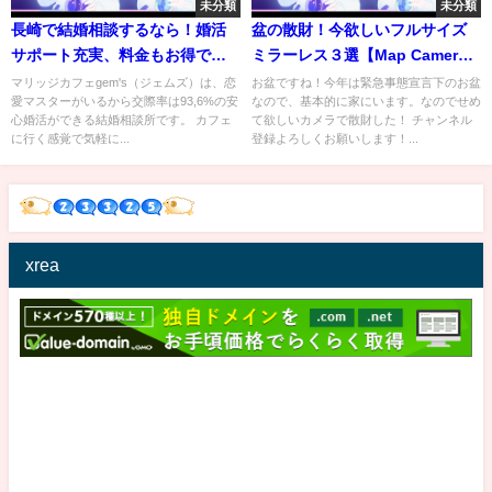
未分類
未分類
長崎で結婚相談するなら！婚活
盆の散財！今欲しいフルサイズ
サポート充実、料金もお得で口
ミラーレス３選【Map Camera
コミでも人気なマリッジカフェ
の夜市狙い】
マリッジカフェgem's（ジェムズ）は、恋
お盆ですね！今年は緊急事態宣言下のお盆
愛マスターがいるから交際率は93,6%の安
なので、基本的に家にいます。なのでせめ
gem's（ジェムズ）
心婚活ができる結婚相談所です。 カフェ
て欲しいカメラで散財した！ チャンネル
に行く感覚で気軽に...
登録よろしくお願いします！...
xrea