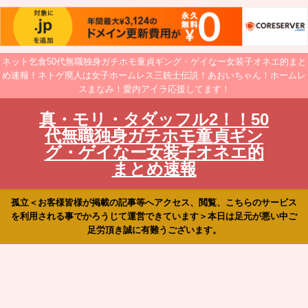
ネット乞食50代無職独身ガチホモ童貞ギング・ゲイなー女装子オネエ的まと
め速報！ネトゲ廃人は女子ホームレス三銃士伝説！あおいちゃん！ホームレ
スまなみ！愛内アイラ応援してます！
真・モリ・タダッフル2！！50
代無職独身ガチホモ童貞ギン
グ・ゲイなー女装子オネエ的
まとめ速報
孤立＜お客様皆様が掲載の記事等へアクセス、閲覧、こちらのサービス
を利用される事でかろうじて運営できています＞本日は足元が悪い中ご
足労頂き誠に有難うございます。