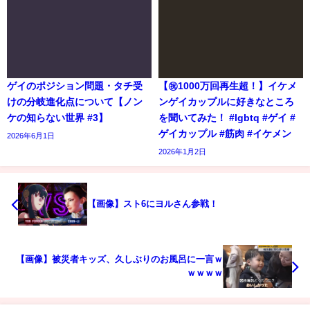
ゲイのポジション問題・タチ受
【㊗️1000万回再生超！】イケメ
けの分岐進化点について【ノン
ンゲイカップルに好きなところ
ケの知らない世界 #3】
を聞いてみた！ #lgbtq #ゲイ #
ゲイカップル #筋肉 #イケメン
2026年6月1日
2026年1月2日
【画像】スト6にヨルさん参戦！
【画像】被災者キッズ、久しぶりのお風呂に一言ｗ
ｗｗｗｗ