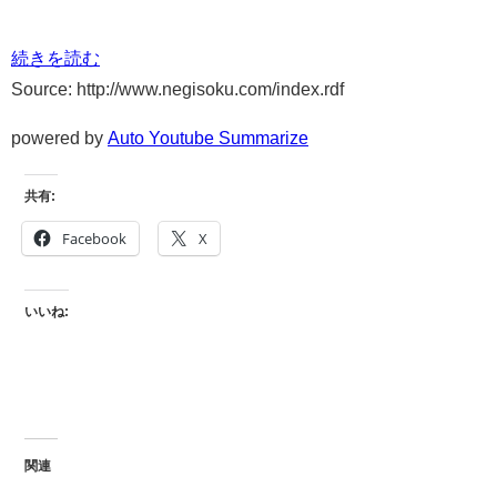
続きを読む
Source: http://www.negisoku.com/index.rdf
powered by
Auto Youtube Summarize
共有:
Facebook
X
いいね:
関連