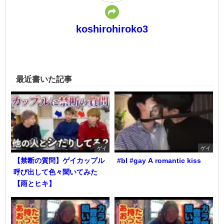
koshirohiroko3
最近書いた記事
ゲイ
ゲイ
【禁断の質問】ゲイカップル
#bl #gay A romantic kiss
呼び出して色々聞いてみた
【雨とヒキ】