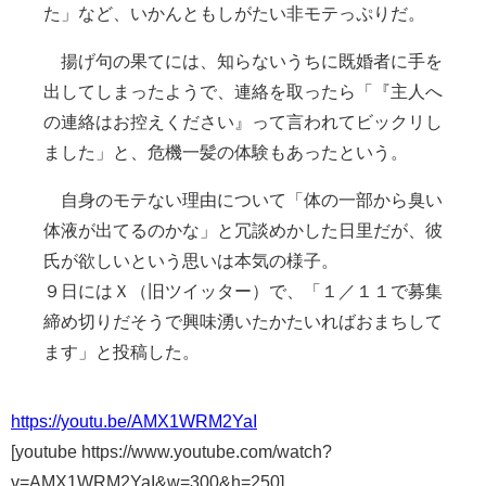
た」など、いかんともしがたい非モテっぷりだ。
揚げ句の果てには、知らないうちに既婚者に手を
出してしまったようで、連絡を取ったら「『主人へ
の連絡はお控えください』って言われてビックリし
ました」と、危機一髪の体験もあったという。
自身のモテない理由について「体の一部から臭い
体液が出てるのかな」と冗談めかした日里だが、彼
氏が欲しいという思いは本気の様子。
９日にはＸ（旧ツイッター）で、「１／１１で募集
締め切りだそうで興味湧いたかたいればおまちして
ます」と投稿した。
https://youtu.be/AMX1WRM2YaI
[youtube https://www.youtube.com/watch?
v=AMX1WRM2YaI&w=300&h=250]