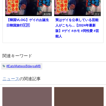
未分類
ゲイ
【韓国VLOG】ゲイのお誕生
実はゲイを公表している芸能
日韓国旅行🇰🇷
人がこちら...【2024年最新
版】#ゲイ #ホモ #同性愛 #芸
能人
関連キーワード
#EatsMatteosBdaysaMB
ニュース
の関連記事