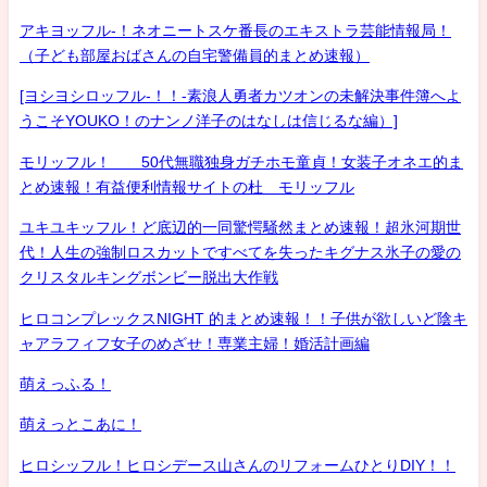
アキヨッフル-！ネオニートスケ番長のエキストラ芸能情報局！
（子ども部屋おばさんの自宅警備員的まとめ速報）
[ヨシヨシロッフル-！！-素浪人勇者カツオンの未解決事件簿へよ
うこそYOUKO！のナンノ洋子のはなしは信じるな編）]
モリッフル！ 50代無職独身ガチホモ童貞！女装子オネエ的ま
とめ速報！有益便利情報サイトの杜 モリッフル
ユキユキッフル！ど底辺的一同驚愕騒然まとめ速報！超氷河期世
代！人生の強制ロスカットですべてを失ったキグナス氷子の愛の
クリスタルキングボンビー脱出大作戦
ヒロコンプレックスNIGHT 的まとめ速報！！子供が欲しいど陰キ
ャアラフィフ女子のめざせ！専業主婦！婚活計画編
萌えっふる！
萌えっとこあに！
ヒロシッフル！ヒロシデース山さんのリフォームひとりDIY！！