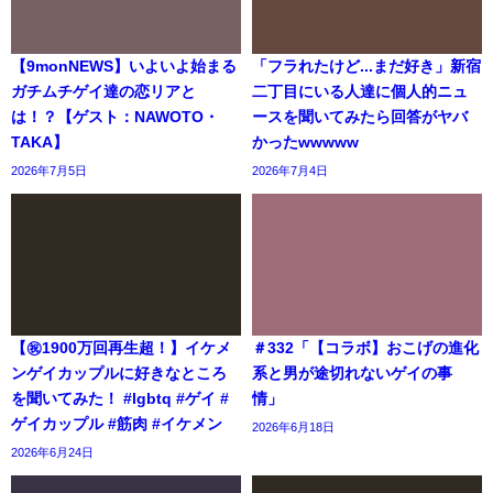
【9monNEWS】いよいよ始まる
「フラれたけど...まだ好き」新宿
ガチムチゲイ達の恋リアと
二丁目にいる人達に個人的ニュ
は！？【ゲスト：NAWOTO・
ースを聞いてみたら回答がヤバ
TAKA】
かったwwwww
2026年7月5日
2026年7月4日
【㊗️1900万回再生超！】イケメ
＃332「【コラボ】おこげの進化
ンゲイカップルに好きなところ
系と男が途切れないゲイの事
を聞いてみた！ #lgbtq #ゲイ #
情」
ゲイカップル #筋肉 #イケメン
2026年6月18日
2026年6月24日