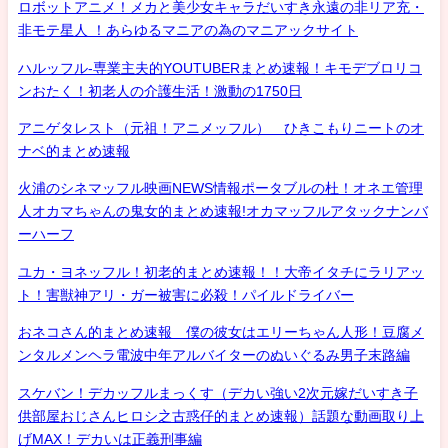
ロボットアニメ！メカと美少女キャラだいすき永遠の非リア充・
非モテ星人 ！あらゆるマニアの為のマニアックサイト
ハルッフル-専業主夫的YOUTUBERまとめ速報！キモデブロリコ
ンおたく！初老人の介護生活！激動の1750日
アニゲタレスト（元祖！アニメッフル） ひきこもりニートのオ
ナベ的まとめ速報
火浦のシネマッフル映画NEWS情報ポータブルの杜！オネエ管理
人オカマちゃんの鬼女的まとめ速報!オカマッフルアタックナンバ
ーハーフ
ユカ・ヨネッフル！初老的まとめ速報！！大帝イタチにラリアッ
ト！害獣神アリ・ガー被害に必殺！パイルドライバー
おネコさん的まとめ速報 僕の彼女はエリーちゃん人形！豆腐メ
ンタルメンヘラ電波中年アルバイターのぬいぐるみ男子末路編
スケバン！デカッフルまっくす（デカい強い2次元嫁だいすき子
供部屋おじさんヒロシ之古惑仔的まとめ速報）話題な動画取り上
げMAX！デカいは正義刑事編