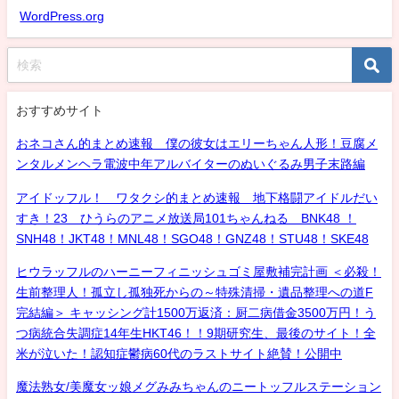
WordPress.org
おすすめサイト
おネコさん的まとめ速報 僕の彼女はエリーちゃん人形！豆腐メ
ンタルメンヘラ電波中年アルバイターのぬいぐるみ男子末路編
アイドッフル！ ワタクシ的まとめ速報 地下格闘アイドルだい
すき！23 ひうらのアニメ放送局101ちゃんねる BNK48 ！
SNH48！JKT48！MNL48！SGO48！GNZ48！STU48！SKE48
ヒウラッフルのハーニーフィニッシュゴミ屋敷補完計画 ＜必殺！
生前整理人！孤立し孤独死からの～特殊清掃・遺品整理への道F
完結編＞ キャッシング計1500万返済：厨二病借金3500万円！う
つ病統合失調症14年生HKT46！！9期研究生、最後のサイト！全
米が泣いた！認知症鬱病60代のラストサイト絶賛！公開中
魔法熟女/美魔女ッ娘メグみみちゃんのニートッフルステーション