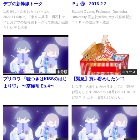
デブの新幹線トーク
Ｐ」⑤ 2016.2.2
1:名無しさん＠おカマいっぱい
Satoshi Oyane, Professor, Doshisha
2022.11.04(Fri) 【東京→兵庫・明石】ゲ
University 同志社大学の大矢根聡教授が
イとおデブの新幹線トークって動画が話題
「ＴＰＰの政治学－政治...
らしいぞ 2:名無...
未分類
ニュース
プリロワ 『嘘つきはKISSのはじ
【緊急】買い貯めしたンゴ
まり♡』 〜京極竜 Ep.4〜
1: 以下、名無しにかわりましてネギ速が
お送りします 2022/06/13(月) 21:41:10.10
...
どや？ 3: 以下、名無しにかわり...