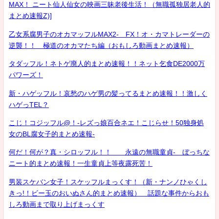
MAX！ ニート仙人仙女の映画三昧老後生活！（無職孤独居老人的
まとめ速報Z)]
乙女系腐男子のオカマッフルMAX2- FX！オ・カマトレーダーの
逆襲！！ 極道のオカマたち編（おもしろ動画まとめ速報）
タダッフル！ネトゲ廃人的まとめ速報！！ネット乞食DE2000万
パワーズ！
新・ハゲッフル！哀愁のハゲ男の髪ってるまとめ速報！！激しく
ハゲっTEL？
こじ！コジッフル@！-レズっ娘百合ネエ！こじらせ！50独身処
女のBL腐女子的まとめ速報-
何だ！何が？真・シロッフル！！ 永遠の無職童貞- ぼっちな
ニート的まとめ速報！一生童貞上等夜露死苦！
男装スケバン女子！スケッフルまっくす！（新・ナンノひゃくし
きっ!！ビー玉のおいぬさん的まとめ速報） 話題な事件からおも
しろ動画まで取り上げまっくす