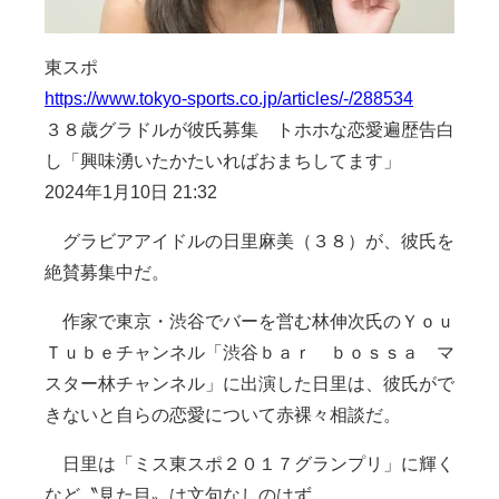
東スポ
https://www.tokyo-sports.co.jp/articles/-/288534
３８歳グラドルが彼氏募集 トホホな恋愛遍歴告白
し「興味湧いたかたいればおまちしてます」
2024年1月10日 21:32
グラビアアイドルの日里麻美（３８）が、彼氏を
絶賛募集中だ。
作家で東京・渋谷でバーを営む林伸次氏のＹｏｕ
Ｔｕｂｅチャンネル「渋谷ｂａｒ ｂｏｓｓａ マ
スター林チャンネル」に出演した日里は、彼氏がで
きないと自らの恋愛について赤裸々相談だ。
日里は「ミス東スポ２０１７グランプリ」に輝く
など〝見た目〟は文句なしのはず…。