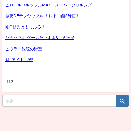
ヒロユキユキッフルMAX！スーパークッキング！
徹夜DEテツヤッフル!！レトロ館2号店！
剛Q超児ともっふる！
ヤナッフル ゲームだいすき6！放送局
ヒウラー総統の野望
魁!!アイドル塾!
t112