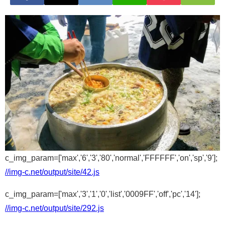
c_img_param=['max','6','3','80','normal','FFFFFF','on','sp','9'];
//img-c.net/output/site/42.js
c_img_param=['max','3','1','0','list','0009FF','off','pc','14'];
//img-c.net/output/site/292.js