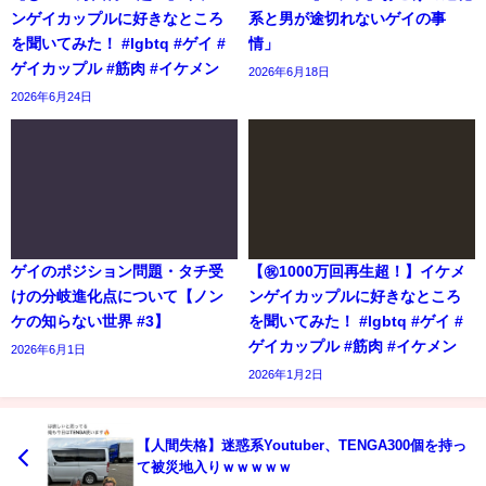
ンゲイカップルに好きなところ
系と男が途切れないゲイの事
を聞いてみた！ #lgbtq #ゲイ #
情」
ゲイカップル #筋肉 #イケメン
2026年6月18日
2026年6月24日
ゲイのポジション問題・タチ受
【㊗️1000万回再生超！】イケメ
けの分岐進化点について【ノン
ンゲイカップルに好きなところ
ケの知らない世界 #3】
を聞いてみた！ #lgbtq #ゲイ #
ゲイカップル #筋肉 #イケメン
2026年6月1日
2026年1月2日
【人間失格】迷惑系Youtuber、TENGA300個を持っ
て被災地入りｗｗｗｗｗ