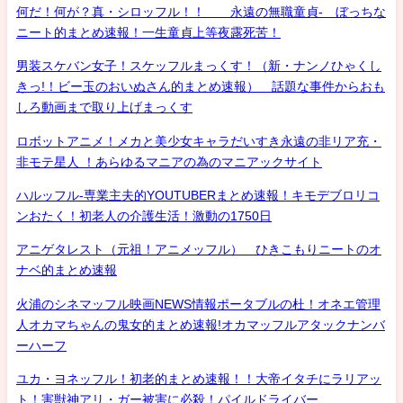
何だ！何が？真・シロッフル！！ 永遠の無職童貞- ぼっちな
ニート的まとめ速報！一生童貞上等夜露死苦！
男装スケバン女子！スケッフルまっくす！（新・ナンノひゃくし
きっ!！ビー玉のおいぬさん的まとめ速報） 話題な事件からおも
しろ動画まで取り上げまっくす
ロボットアニメ！メカと美少女キャラだいすき永遠の非リア充・
非モテ星人 ！あらゆるマニアの為のマニアックサイト
ハルッフル-専業主夫的YOUTUBERまとめ速報！キモデブロリコ
ンおたく！初老人の介護生活！激動の1750日
アニゲタレスト（元祖！アニメッフル） ひきこもりニートのオ
ナベ的まとめ速報
火浦のシネマッフル映画NEWS情報ポータブルの杜！オネエ管理
人オカマちゃんの鬼女的まとめ速報!オカマッフルアタックナンバ
ーハーフ
ユカ・ヨネッフル！初老的まとめ速報！！大帝イタチにラリアッ
ト！害獣神アリ・ガー被害に必殺！パイルドライバー