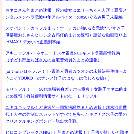
おネコさん的まとめ速報 僕の彼女はエリーちゃん人形！豆腐メ
ンタルメンヘラ電波中年アルバイターのぬいぐるみ男子末路編
スケバン！デカッフルまっくす（デカい強い2次元嫁だいすき子
供部屋おじさんヒロシ之古惑仔的まとめ速報）話題な動画取り上
げMAX！デカいは正義刑事編
アキヨッフル-！ネオニートスケ番長のエキストラ芸能情報局！
（子ども部屋おばさんの自宅警備員的まとめ速報）
[ヨシヨシロッフル-！！-素浪人勇者カツオンの未解決事件簿へよ
うこそYOUKO！のナンノ洋子のはなしは信じるな編）]
モリッフル！ 50代無職独身ガチホモ童貞！女装子オネエ的ま
とめ速報！有益便利情報サイトの杜 モリッフル
ユキユキッフル！ど底辺的一同驚愕騒然まとめ速報！超氷河期世
代！人生の強制ロスカットですべてを失ったキグナス氷子の愛の
クリスタルキングボンビー脱出大作戦
ヒロコンプレックスNIGHT 的まとめ速報！！子供が欲しいど陰キ