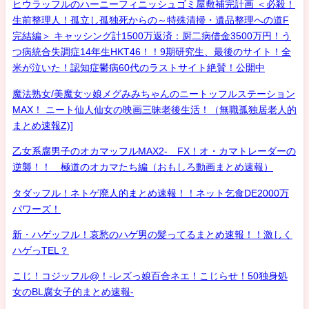
ヒウラッフルのハーニーフィニッシュゴミ屋敷補完計画 ＜必殺！
生前整理人！孤立し孤独死からの～特殊清掃・遺品整理への道F
完結編＞ キャッシング計1500万返済：厨二病借金3500万円！う
つ病統合失調症14年生HKT46！！9期研究生、最後のサイト！全
米が泣いた！認知症鬱病60代のラストサイト絶賛！公開中
魔法熟女/美魔女ッ娘メグみみちゃんのニートッフルステーション
MAX！ ニート仙人仙女の映画三昧老後生活！（無職孤独居老人的
まとめ速報Z)]
乙女系腐男子のオカマッフルMAX2- FX！オ・カマトレーダーの
逆襲！！ 極道のオカマたち編（おもしろ動画まとめ速報）
タダッフル！ネトゲ廃人的まとめ速報！！ネット乞食DE2000万
パワーズ！
新・ハゲッフル！哀愁のハゲ男の髪ってるまとめ速報！！激しく
ハゲっTEL？
こじ！コジッフル@！-レズっ娘百合ネエ！こじらせ！50独身処
女のBL腐女子的まとめ速報-