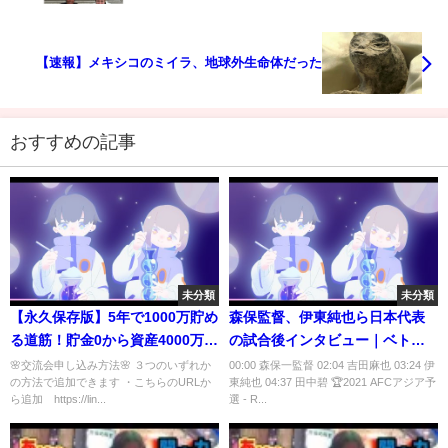
【速報】メキシコのミイラ、地球外生命体だった
おすすめの記事
未分類
未分類
【永久保存版】5年で1000万貯め
森保監督、伊東純也ら日本代表
る道筋！貯金0から資産4000万に
の試合後インタビュー｜ベトナ
増やした方法
ム 0-1 日本｜AFCアジア予選 -
🌸交流会申し込み方法🌸 ３つのいずれか
00:00 森保一監督 02:04 吉田麻也 03:24 伊
の方法で追加できます ・こちらのURLか
東純也 04:37 田中碧 🏆2021 AFCアジア予
Road to Qatar - グループB第5
ら追加 https://lin...
選 - R...
節｜2021