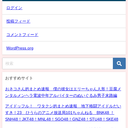
ログイン
投稿フィード
コメントフィード
WordPress.org
おすすめサイト
おネコさん的まとめ速報 僕の彼女はエリーちゃん人形！豆腐メ
ンタルメンヘラ電波中年アルバイターのぬいぐるみ男子末路編
アイドッフル！ ワタクシ的まとめ速報 地下格闘アイドルだい
すき！23 ひうらのアニメ放送局101ちゃんねる BNK48 ！
SNH48！JKT48！MNL48！SGO48！GNZ48！STU48！SKE48