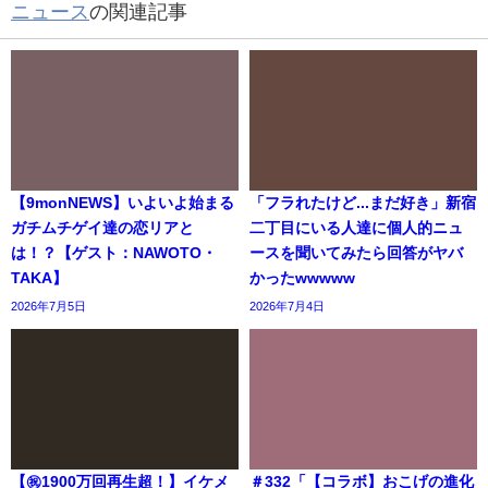
ニュース
の関連記事
【9monNEWS】いよいよ始まる
「フラれたけど...まだ好き」新宿
ガチムチゲイ達の恋リアと
二丁目にいる人達に個人的ニュ
は！？【ゲスト：NAWOTO・
ースを聞いてみたら回答がヤバ
TAKA】
かったwwwww
2026年7月5日
2026年7月4日
【㊗️1900万回再生超！】イケメ
＃332「【コラボ】おこげの進化