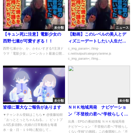
未分類
ニュース
【キュン死に注意】電影少女の
【動画】このレベルの美人とデ
西野七瀬が可愛すぎる！！
ィズニーデートしたい人生だっ
た
西野七瀬がか、か、かわいすぎる!!主演ド
c_img_param=; //img-
ラマ「電影少女」シーンカット最速公開...
c.net/output/category/anime.js
c_img_param=; //img...
未分類
未分類
皆様に重大なご報告があります
ＮＨＫ地域局発 ナビゲーショ
ン「不登校の君へ“学校らしくな
▼チャンネル登録はこちら▼ @後藤祐樹
「おっととっとちゃんねる。」 ピットブ
い学校”の挑戦」[字]…の番組内
出典：EPGの番組情報 ＮＨＫ地域局発
ル5匹多頭飼い夫婦の日常動画を毎週
ナビゲーション「不登校の君へ“学校らし
容解析まとめ
水・金・日・１９時に配信して...
くない学校”の挑戦」この春開校した「不