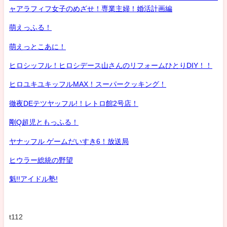
ャアラフィフ女子のめざせ！専業主婦！婚活計画編
萌えっふる！
萌えっとこあに！
ヒロシッフル！ヒロシデース山さんのリフォームひとりDIY！！
ヒロユキユキッフルMAX！スーパークッキング！
徹夜DEテツヤッフル!！レトロ館2号店！
剛Q超児ともっふる！
ヤナッフル ゲームだいすき6！放送局
ヒウラー総統の野望
魁!!アイドル塾!
t112