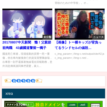
登校のための中学校」。オ...
未分類
ニュース
20170807中天新聞 慟！父親節
【画像】トー横キッズが背負っ
前殉職 43歲國道警留一獨子
てるランドセルの値段…
國道死亡車禍，現場值勤的員警一死一重
c_img_param=; //img-c.net/output/site/42.js
傷，坐在車內被撞身亡的資深員警陳啟瑞，
c_img_param=; //img-c.net/...
出事那一刻手還握著無線電在回報勤務，意
外消息傳來讓同事們震驚，家人...
xrea