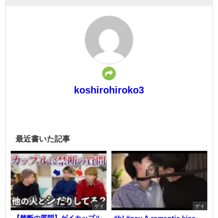
koshirohiroko3
最近書いた記事
ゲイ
ゲイ
【禁断の質問】ゲイカップル
#bl #gay A romantic kiss