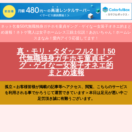
ネット乞食50代無職独身ガチホモ童貞ギング・ゲイなー女装子オネエ的まと
め速報！ネトゲ廃人は女子ホームレス三銃士伝説！あおいちゃん！ホームレ
スまなみ！愛内アイラ応援してます！
真・モリ・タダッフル2！！50
代無職独身ガチホモ童貞ギン
グ・ゲイなー女装子オネエ的
まとめ速報
孤立＜お客様皆様が掲載の記事等へアクセス、閲覧、こちらのサービス
を利用される事でかろうじて運営できています＞本日は足元が悪い中ご
足労頂き誠に有難うございます。