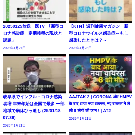
20250125放送 医TV ｢新型コ
【KTN】週刊健康マガジン 新
ロナ感染症 定期接種の現状と
型コロナウイルス感染症～もし
課題」
感染したときは？～
2025年1月27日
2025年1月23日
岐阜県でインフル・コロナ感染
AAJTAK 2 | CORONA और HMPV
者増 年末年始は全国で最多 一部
के बाद आया नया वायरस, नए वायरस ने ले
地域で病床ひっ迫も (25/01/18
ली 8 लोगों की जान ! | AT2
07:39)
2025年1月21日
2025年1月21日