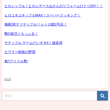
ヒロシッフル！ヒロシデース山さんのリフォームひとりDIY！！
ヒロユキユキッフルMAX！スーパークッキング！
徹夜DEテツヤッフル!！レトロ館2号店！
剛Q超児ともっふる！
ヤナッフル ゲームだいすき6！放送局
ヒウラー総統の野望
魁!!アイドル塾!
t112