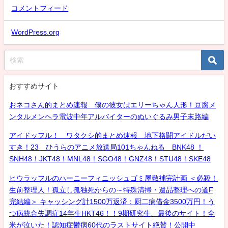
コメントフィード
WordPress.org
おすすめサイト
おネコさん的まとめ速報 僕の彼女はエリーちゃん人形！豆腐メ
ンタルメンヘラ電波中年アルバイターのぬいぐるみ男子末路編
アイドッフル！ ワタクシ的まとめ速報 地下格闘アイドルだい
すき！23 ひうらのアニメ放送局101ちゃんねる BNK48 ！
SNH48！JKT48！MNL48！SGO48！GNZ48！STU48！SKE48
ヒウラッフルのハーニーフィニッシュゴミ屋敷補完計画 ＜必殺！
生前整理人！孤立し孤独死からの～特殊清掃・遺品整理への道F
完結編＞ キャッシング計1500万返済：厨二病借金3500万円！う
つ病統合失調症14年生HKT46！！9期研究生、最後のサイト！全
米が泣いた！認知症鬱病60代のラストサイト絶賛！公開中