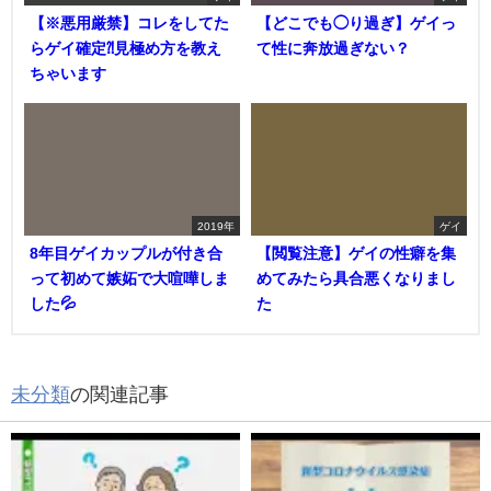
【※悪用厳禁】コレをしてた
【どこでも◯り過ぎ】ゲイっ
らゲイ確定⁈見極め方を教え
て性に奔放過ぎない？
ちゃいます
2019年
ゲイ
8年目ゲイカップルが付き合
【閲覧注意】ゲイの性癖を集
って初めて嫉妬で大喧嘩しま
めてみたら具合悪くなりまし
した💦
た
未分類
の関連記事