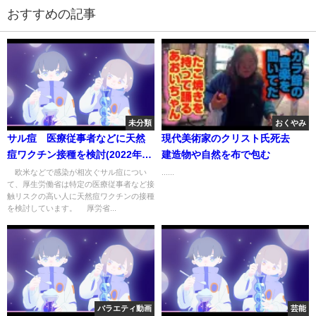
おすすめの記事
未分類
おくやみ
サル痘 医療従事者などに天然
現代美術家のクリスト氏死去
痘ワクチン接種を検討(2022年6
建造物や自然を布で包む
月29日)
欧米などで感染が相次ぐサル痘につい
......
て、厚生労働省は特定の医療従事者など接
触リスクの高い人に天然痘ワクチンの接種
を検討しています。 厚労省...
バラエティ動画
芸能