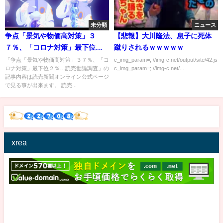
未分類
ニュース
争点「景気や物価高対策」３
【悲報】大川隆法、息子に死体
７％、「コロナ対策」最下位
蹴りされるｗｗｗｗｗ
２％…読売世論調査
「争点「景気や物価高対策」３７％、「コ
c_img_param=; //img-c.net/output/site/42.js
ロナ対策」最下位２％…読売世論調査」の
c_img_param=; //img-c.net/...
記事内容は読売新聞オンライン公式ページ
で見る事が出来ます。 読売...
xrea