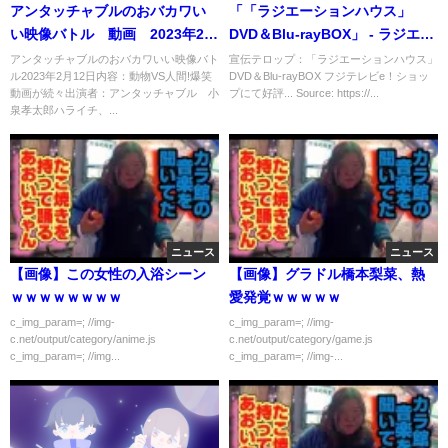
アンタッチャブルのおバカワい
「「ラジエーションハウス」
い映像バトル 動画 2023年2月
DVD＆Blu-rayBOX」 - ラジエー
12日
ションハウス～放射線科の診断
アンタッチャブルのおバカワいい映像バト
宣伝テロップ：「ラジエーションハウス」
ル2023年2月12日内容：動物VS人間!爆笑
DVD＆Blu-rayBOX フジテレビe！ショッ
レポート～（フジテレビ）
動画が続々出演者：アンタッチャブル 小
プにて好評... Source: https://...
泉孝太郎ハライチ、...
ニュース
ニュース
【画像】この女性の入浴シーン
【画像】グラドル橋本梨菜、熱
ｗｗｗｗｗｗｗｗ
愛発覚ｗｗｗｗｗ
c_img_param=; //img-
c_img_param=; //img-
c.net/output/category/anime.js
c.net/output/category/game.js
c_img_param=; //img...
c_img_param=; //img-...