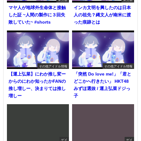
マヤ人が地球外生命体と接触
インカ文明を興したのは日本
した証 ~人間の製作に３回失
人の祖先？縄文人が南米に渡
敗していた~ #shorts
った痕跡とは
その他アイドル情報
その他アイドル情報
【運上弘菜】にわか推し変ー
「突然 Do love me!」「君と
からのにわか知ったかFANの
どこかへ行きたい」 HKT48
推し増しー、決まりては推し
みずほ選抜 / 運上弘菜ドジっ
増しー
子
ゲイ
ゲイ