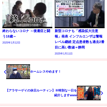
終わらないコロナ ～後遺症と闘
新型コロナも「感染拡大注意
う18歳～
報」発表 インフルエンザは警報
レベル継続 定点患者数も過去2番
2025年1月12日
目に高い数値＝静岡
2025年1月11日
ホームレスやめます！
【アラサーゲイの休日ルーティン】※特別な一日を
紹介しますwww