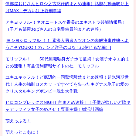
供部屋おじさんヒロシ之古惑仔的まとめ速報）話題な動画取り上
げMAX！デカいは正義刑事編
アキヨッフル-！ネオニートスケ番長のエキストラ芸能情報局！
（子ども部屋おばさんの自宅警備員的まとめ速報）
[ヨシヨシロッフル-！！-素浪人勇者カツオンの未解決事件簿へよ
うこそYOUKO！のナンノ洋子のはなしは信じるな編）]
モリッフル！ 50代無職独身ガチホモ童貞！女装子オネエ的ま
とめ速報！有益便利情報サイトの杜 モリッフル
ユキユキッフル！ど底辺的一同驚愕騒然まとめ速報！超氷河期世
代！人生の強制ロスカットですべてを失ったキグナス氷子の愛の
クリスタルキングボンビー脱出大作戦
ヒロコンプレックスNIGHT 的まとめ速報！！子供が欲しいど陰キ
ャアラフィフ女子のめざせ！専業主婦！婚活計画編
萌えっふる！
萌えっとこあに！