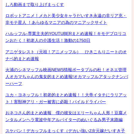
しろ動画まで取り上げまっくす
ロボットアニメ！メカと美少女キャラだいすき永遠の非リア充・
非モテ星人 ！あらゆるマニアの為のマニアックサイト
ハルッフル-専業主夫的YOUTUBERまとめ速報！キモデブロリコ
ンおたく！初老人の介護生活！激動の1750日
アニゲタレスト（元祖！アニメッフル） ひきこもりニートのオ
ナベ的まとめ速報
火浦のシネマッフル映画NEWS情報ポータブルの杜！オネエ管理
人オカマちゃんの鬼女的まとめ速報!オカマッフルアタックナンバ
ーハーフ
ユカ・ヨネッフル！初老的まとめ速報！！大帝イタチにラリアッ
ト！害獣神アリ・ガー被害に必殺！パイルドライバー
おネコさん的まとめ速報 僕の彼女はエリーちゃん人形！豆腐メ
ンタルメンヘラ電波中年アルバイターのぬいぐるみ男子末路編
スケバン！デカッフルまっくす（デカい強い2次元嫁だいすき子