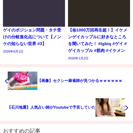
ゲイのポジション問題・タチ受
【㊗️1000万回再生超！】イケメ
けの分岐進化点について【ノン
ンゲイカップルに好きなところ
ケの知らない世界 #3】
を聞いてみた！ #lgbtq #ゲイ #
ゲイカップル #筋肉 #イケメン
2026年6月1日
2026年1月2日
【画像】セクシー麻雀師が見つかるｗｗｗｗｗｗ
【石川地震】人気占い師がYoutubeで予言していた
おすすめの記事