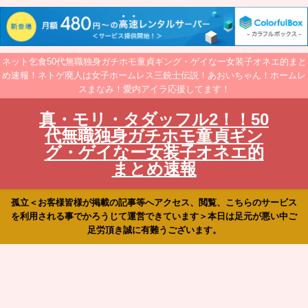
ネット乞食50代無職独身ガチホモ童貞ギング・ゲイなー女装子オネエ的まと
め速報！ネトゲ廃人は女子ホームレス三銃士伝説！あおいちゃん！ホームレ
スまなみ！愛内アイラ応援してます！
真・モリ・タダッフル2！！50
代無職独身ガチホモ童貞ギン
グ・ゲイなー女装子オネエ的
まとめ速報
孤立＜お客様皆様が掲載の記事等へアクセス、閲覧、こちらのサービス
を利用される事でかろうじて運営できています＞本日は足元が悪い中ご
足労頂き誠に有難うございます。