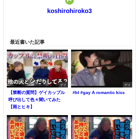
koshirohiroko3
最近書いた記事
ゲイ
ゲイ
【禁断の質問】ゲイカップル
#bl #gay A romantic kiss
呼び出して色々聞いてみた
【雨とヒキ】