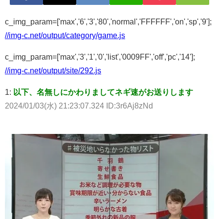
c_img_param=['max','6','3','80','normal','FFFFFF','on','sp','9'];
//img-c.net/output/category/game.js
c_img_param=['max','3','1','0','list','0009FF','off','pc','14'];
//img-c.net/output/site/292.js
1:
以下、名無しにかわりましてネギ速がお送りします
2024/01/03(水) 21:23:07.324 ID:3r6Aj8zNd