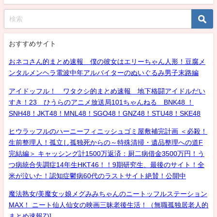
おすすめサイト
おネコさん的まとめ速報 僕の彼女はエリーちゃん人形！豆腐メ
ンタルメンヘラ電波中年アルバイターのぬいぐるみ男子末路編
アイドッフル！ ワタクシ的まとめ速報 地下格闘アイドルだい
すき！23 ひうらのアニメ放送局101ちゃんねる BNK48 ！
SNH48！JKT48！MNL48！SGO48！GNZ48！STU48！SKE48
ヒウラッフルのハーニーフィニッシュゴミ屋敷補完計画 ＜必殺！
生前整理人！孤立し孤独死からの～特殊清掃・遺品整理への道F
完結編＞ キャッシング計1500万返済：厨二病借金3500万円！う
つ病統合失調症14年生HKT46！！9期研究生、最後のサイト！全
米が泣いた！認知症鬱病60代のラストサイト絶賛！公開中
魔法熟女/美魔女ッ娘メグみみちゃんのニートッフルステーション
MAX！ ニート仙人仙女の映画三昧老後生活！（無職孤独居老人的
まとめ速報Z)]