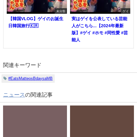
未分類
ゲイ
【韓国VLOG】ゲイのお誕生
実はゲイを公表している芸能
日韓国旅行🇰🇷
人がこちら...【2024年最新
版】#ゲイ #ホモ #同性愛 #芸
能人
関連キーワード
#EatsMatteosBdaysaMB
ニュース
の関連記事