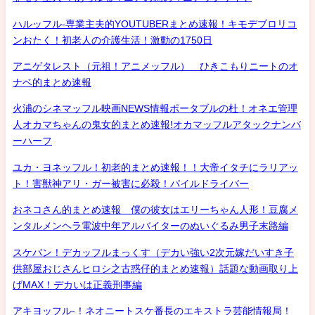
ハルッフル-専業主夫的YOUTUBERまとめ速報！キモデブロリコ
ンおたく！初老人の介護生活！激動の1750日
アニゲタレスト（元祖！アニメッフル） ひきこもりニートのオ
ナベ的まとめ速報
火浦のシネマッフル映画NEWS情報ポータブルの杜！オネエ管理
人オカマちゃんの鬼女的まとめ速報!オカマッフルアタックナンバ
ーハーフ
ユカ・ヨネッフル！初老的まとめ速報！！大帝イタチにラリアッ
ト！害獣神アリ・ガー被害に必殺！パイルドライバー
おネコさん的まとめ速報 僕の彼女はエリーちゃん人形！豆腐メ
ンタルメンヘラ電波中年アルバイターのぬいぐるみ男子末路編
スケバン！デカッフルまっくす（デカい強い2次元嫁だいすき子
供部屋おじさんヒロシ之古惑仔的まとめ速報）話題な動画取り上
げMAX！デカいは正義刑事編
アキヨッフル-！ネオニートスケ番長のエキストラ芸能情報局！