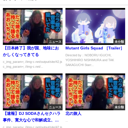
ニュース
未分類
【日本終了】我が国、地味にお
Mutant Girls Squad ［Trailer］
かしくなってきてる
Directed by：NOBORU IGUCHI,
YOSHIHIRO NISHIMURA and TAK
c_img_param=; //img-c.net/output/site/42.js
SAKAGUCHI Starr...
c_img_param=; //img-c.net/...
ニュース
未分類
【速報】DJ SODAさんセクハラ
北の旅人
事件、寛大な心で和解成立、刑
...
事告発も取り下げｗｗｗｗｗ
c_img_param=; //img-c.net/output/site/42.js