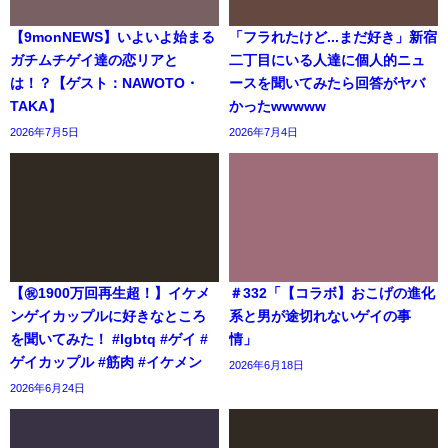
【9monNEWS】いよいよ始まる
「フラれたけど...まだ好き」新宿
ガチムチゲイ達の恋リアと
二丁目にいる人達に個人的ニュ
は！？【ゲスト：NAWOTO・
ースを聞いてみたら回答がヤバ
TAKA】
かったwwwww
2026年7月5日
2026年7月4日
【㊗️1900万回再生超！】イケメ
＃332「【コラボ】おこげの進化
ンゲイカップルに好きなところ
系と男が途切れないゲイの事
を聞いてみた！ #lgbtq #ゲイ #
情」
ゲイカップル #筋肉 #イケメン
2026年6月18日
2026年6月24日