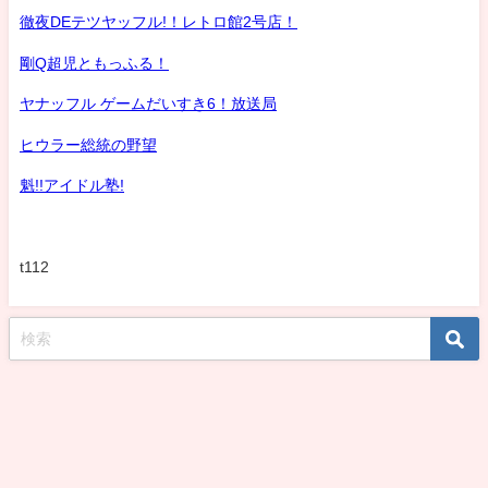
徹夜DEテツヤッフル!！レトロ館2号店！
剛Q超児ともっふる！
ヤナッフル ゲームだいすき6！放送局
ヒウラー総統の野望
魁!!アイドル塾!
t112