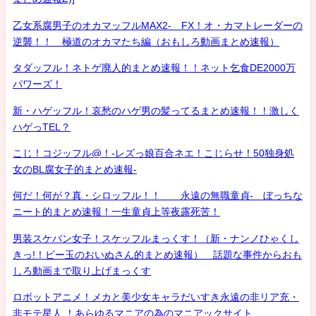
乙女系腐男子のオカマッフルMAX2- FX！オ・カマトレーダーの
逆襲！！ 極道のオカマたち編（おもしろ動画まとめ速報）
タダッフル！ネトゲ廃人的まとめ速報！！ネット乞食DE2000万
パワーズ！
新・ハゲッフル！哀愁のハゲ男の髪ってるまとめ速報！！激しく
ハゲっTEL？
こじ！コジッフル@！-レズっ娘百合ネエ！こじらせ！50独身処
女のBL腐女子的まとめ速報-
何だ！何が？真・シロッフル！！ 永遠の無職童貞- ぼっちな
ニート的まとめ速報！一生童貞上等夜露死苦！
男装スケバン女子！スケッフルまっくす！（新・ナンノひゃくし
きっ!！ビー玉のおいぬさん的まとめ速報） 話題な事件からおも
しろ動画まで取り上げまっくす
ロボットアニメ！メカと美少女キャラだいすき永遠の非リア充・
非モテ星人 ！あらゆるマニアの為のマニアックサイト