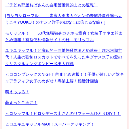
（子ども部屋おばさんの自宅警備員的まとめ速報）
[ヨシヨシロッフル-！！-素浪人勇者カツオンの未解決事件簿へよ
うこそYOUKO！のナンノ洋子のはなしは信じるな編）]
モリッフル！ 50代無職独身ガチホモ童貞！女装子オネエ的ま
とめ速報！有益便利情報サイトの杜 モリッフル
ユキユキッフル！ど底辺的一同驚愕騒然まとめ速報！超氷河期世
代！人生の強制ロスカットですべてを失ったキグナス氷子の愛の
クリスタルキングボンビー脱出大作戦
ヒロコンプレックスNIGHT 的まとめ速報！！子供が欲しいど陰キ
ャアラフィフ女子のめざせ！専業主婦！婚活計画編
萌えっふる！
萌えっとこあに！
ヒロシッフル！ヒロシデース山さんのリフォームひとりDIY！！
ヒロユキユキッフルMAX！スーパークッキング！