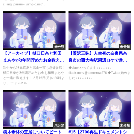
c_img_param=; //img-c.net/...
未分類
未分類
【アーカイブ】樋口日奈と和田
【贅沢三昧】人生初の奈良県奈
まあやが3年間貯めたお金数えて
良市の西大寺駅周辺ロケで暴走
みた！【貯金】
しすぎてやばい展開に…ツッコ
途中から秋元真夏と高山一実も急遽参戦！
◆tiktokやってます ↓↓↓↓↓↓↓↓
樋口日奈が3年間貯めたお金を和田まあや
tiktok.com/@tomorrow276 ◆Twitter始めま
ミ所満載 Saidaiji Station in
と一緒に数えます！ 8月16日(月)の20時よ
した ↓↓↓↓↓↓↓↓↓ ...
Nara City, Nara Prefecture
り、 チャンネル...
未分類
未分類
樹木希林の芝居についてビート
#15【2700再生ドキュメントシ