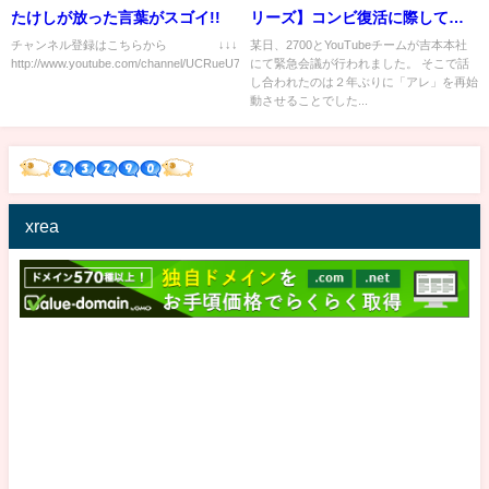
たけしが放った言葉がスゴイ!!
リーズ】コンビ復活に際して〇
〇が復活！
チャンネル登録はこちらから ↓↓↓
某日、2700とYouTubeチームが吉本本社
http://www.youtube.com/channel/UCRueU70qSR2rwXsN...
にて緊急会議が行われました。 そこで話
し合われたのは２年ぶりに「アレ」を再始
動させることでした...
xrea