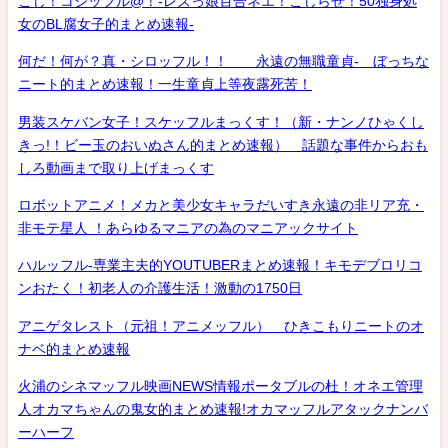
こじ！コジッフル@！-レズっ娘百合ネエ！こじらせ！50独身処
女のBL腐女子的まとめ速報-
何だ！何が？真・シロッフル！！ 永遠の無職童貞- ぼっちな
ニート的まとめ速報！一生童貞上等夜露死苦！
男装スケバン女子！スケッフルまっくす！（新・ナンノひゃくし
きっ!！ビー玉のおいぬさん的まとめ速報） 話題な事件からおも
しろ動画まで取り上げまっくす
ロボットアニメ！メカと美少女キャラだいすき永遠の非リア充・
非モテ星人 ！あらゆるマニアの為のマニアックサイト
ハルッフル-専業主夫的YOUTUBERまとめ速報！キモデブロリコ
ンおたく！初老人の介護生活！激動の1750日
アニゲタレスト（元祖！アニメッフル） ひきこもりニートのオ
ナベ的まとめ速報
火浦のシネマッフル映画NEWS情報ポータブルの杜！オネエ管理
人オカマちゃんの鬼女的まとめ速報!オカマッフルアタックナンバ
ーハーフ