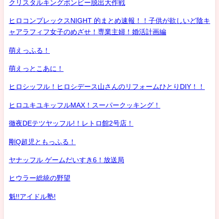
クリスタルキングボンビー脱出大作戦
ヒロコンプレックスNIGHT 的まとめ速報！！子供が欲しいど陰キ
ャアラフィフ女子のめざせ！専業主婦！婚活計画編
萌えっふる！
萌えっとこあに！
ヒロシッフル！ヒロシデース山さんのリフォームひとりDIY！！
ヒロユキユキッフルMAX！スーパークッキング！
徹夜DEテツヤッフル!！レトロ館2号店！
剛Q超児ともっふる！
ヤナッフル ゲームだいすき6！放送局
ヒウラー総統の野望
魁!!アイドル塾!