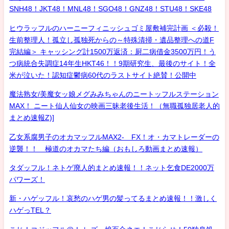
SNH48！JKT48！MNL48！SGO48！GNZ48！STU48！SKE48
ヒウラッフルのハーニーフィニッシュゴミ屋敷補完計画 ＜必殺！
生前整理人！孤立し孤独死からの～特殊清掃・遺品整理への道F
完結編＞ キャッシング計1500万返済：厨二病借金3500万円！う
つ病統合失調症14年生HKT46！！9期研究生、最後のサイト！全
米が泣いた！認知症鬱病60代のラストサイト絶賛！公開中
魔法熟女/美魔女ッ娘メグみみちゃんのニートッフルステーション
MAX！ ニート仙人仙女の映画三昧老後生活！（無職孤独居老人的
まとめ速報Z)]
乙女系腐男子のオカマッフルMAX2- FX！オ・カマトレーダーの
逆襲！！ 極道のオカマたち編（おもしろ動画まとめ速報）
タダッフル！ネトゲ廃人的まとめ速報！！ネット乞食DE2000万
パワーズ！
新・ハゲッフル！哀愁のハゲ男の髪ってるまとめ速報！！激しく
ハゲっTEL？