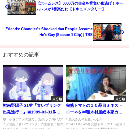
【ホームレス】3000万の借金を背負い夜逃げ！ホー
ムレスが1番楽だわ【ドキュメンタリー】
Friends: Chandler’s Shocked that People Assume
He’s Gay (Season 1 Clip) | TBS
おすすめの記事
未分類
未分類
🆙南野陽子 21💚『青いブリンク
完熟トマトの１５品目ミネスト
出発進行！』📅1989-03-31📝コ
ローネを半額木村屋総本家カレ
メント／関連コンテンツ
ーパンできめる
🟣「手塚アニメの魅力」(新聞ラテ欄) ⚪ア
1:廃人さん＠お腹いっぱい
ニメ番組『青いブリンク』の主題歌『瞳の
2024.11.06(Wed) 完熟トマトの１５品目ミ
なかの未来』を歌うことになりま...
ネストローネを半額木村屋総本家カレーパ