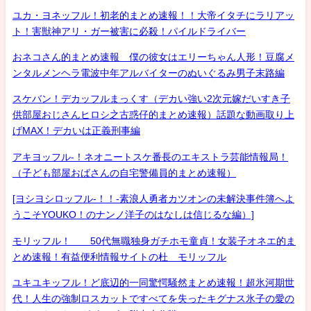
ユカ・ヨネッフル！初老的まとめ速報！！大帝イタチにラリアッ
ト！害獣神アリ・ガー被害に必殺！パイルドライバー
おネコさん的まとめ速報 僕の彼女はエリーちゃん人形！豆腐メ
ンタルメンヘラ電波中年アルバイターのぬいぐるみ男子末路編
スケバン！デカッフルまっくす（デカい強い2次元嫁だいすき子
供部屋おじさんヒロシ之古惑仔的まとめ速報）話題な動画取り上
げMAX！デカいは正義刑事編
アキヨッフル-！ネオニートスケ番長のエキストラ芸能情報局！
（子ども部屋おばさんの自宅警備員的まとめ速報）
[ヨシヨシロッフル-！！-素浪人勇者カツオンの未解決事件簿へよ
うこそYOUKO！のナンノ洋子のはなしは信じるな編）]
モリッフル！ 50代無職独身ガチホモ童貞！女装子オネエ的ま
とめ速報！有益便利情報サイトの杜 モリッフル
ユキユキッフル！ど底辺的一同驚愕騒然まとめ速報！超氷河期世
代！人生の強制ロスカットですべてを失ったキグナス氷子の愛の