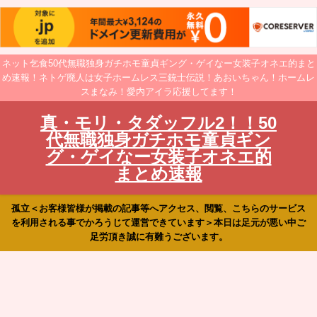
ネット乞食50代無職独身ガチホモ童貞ギング・ゲイなー女装子オネエ的まと
め速報！ネトゲ廃人は女子ホームレス三銃士伝説！あおいちゃん！ホームレ
スまなみ！愛内アイラ応援してます！
真・モリ・タダッフル2！！50
代無職独身ガチホモ童貞ギン
グ・ゲイなー女装子オネエ的
まとめ速報
孤立＜お客様皆様が掲載の記事等へアクセス、閲覧、こちらのサービス
を利用される事でかろうじて運営できています＞本日は足元が悪い中ご
足労頂き誠に有難うございます。