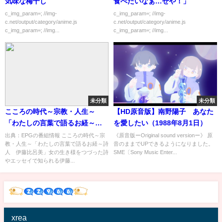
気味な梅干し
食べたいなぁ…せや！」
c_img_param=; //img-
c_img_param=; //img-
c.net/output/category/anime.js
c.net/output/category/anime.js
c_img_param=; //img...
c_img_param=; //img...
未分類
未分類
こころの時代～宗教・人生～
【HD原音版】南野陽子 あなた
「わたしの言葉で語るお経～詩
を愛したい（1988年8月1日）
人 伊藤比呂美」[字]…の番組内
出典：EPGの番組情報 こころの時代～宗
《原音版ーOriginal sound versionー》 原
教・人生～「わたしの言葉で語るお経～詩
音のままでUPできるようになりました。
容解析まとめ
人 伊藤比呂美」女の生き様をつづった詩
SME〔Sony Music Enter...
やエッセイで知られる伊藤...
xrea