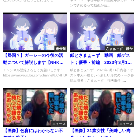
ンできめるって動画が話...
未分類
さまぁ～ず ほか
【帰国？】ガーシーの今後の活
紙とさまぁ～ず 動画 紙ゲス
動について解説します【NHK
ト；優香・前編 2023年3月14
党】立花孝志が語る #shorts
日
チャンネル登録よろしくお願いします！
紙とさまぁ〜ず 2023年3月14日内容：ゲ
https://www.youtube.com/channel/UCRHUWTcfr2nErAOU3Y...
スト本人不在という新しい形式のトーク番
組出演者：さまぁ～ず 竹﨑由佳......
ニュース
ニュース
【画像】色盲にはわからない不
【画像】31歳女性「美味しい肉