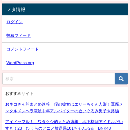
メタ情報
ログイン
投稿フィード
コメントフィード
WordPress.org
おすすめサイト
おネコさん的まとめ速報 僕の彼女はエリーちゃん人形！豆腐メ
ンタルメンヘラ電波中年アルバイターのぬいぐるみ男子末路編
アイドッフル！ ワタクシ的まとめ速報 地下格闘アイドルだい
すき！23 ひうらのアニメ放送局101ちゃんねる BNK48 ！