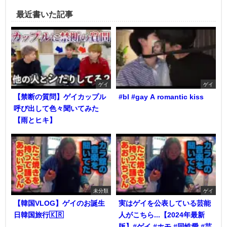
最近書いた記事
ゲイ
ゲイ
【禁断の質問】ゲイカップル
#bl #gay A romantic kiss
呼び出して色々聞いてみた
【雨とヒキ】
未分類
ゲイ
【韓国VLOG】ゲイのお誕生
実はゲイを公表している芸能
日韓国旅行🇰🇷
人がこちら...【2024年最新
版】#ゲイ #ホモ #同性愛 #芸