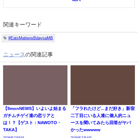
関連キーワード
#EatsMatteosBdaysaMB
ニュース
の関連記事
【9monNEWS】いよいよ始まる
「フラれたけど...まだ好き」新宿
ガチムチゲイ達の恋リアと
二丁目にいる人達に個人的ニュ
は！？【ゲスト：NAWOTO・
ースを聞いてみたら回答がヤバ
TAKA】
かったwwwww
2026年7月5日
2026年7月4日