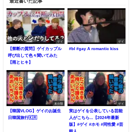
最近書いた記事
ゲイ
ゲイ
【禁断の質問】ゲイカップル
#bl #gay A romantic kiss
呼び出して色々聞いてみた
【雨とヒキ】
未分類
ゲイ
【韓国VLOG】ゲイのお誕生
実はゲイを公表している芸能
日韓国旅行🇰🇷
人がこちら...【2024年最新
版】#ゲイ #ホモ #同性愛 #芸
能人