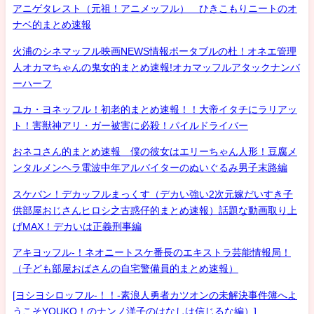
アニゲタレスト（元祖！アニメッフル） ひきこもりニートのオ
ナベ的まとめ速報
火浦のシネマッフル映画NEWS情報ポータブルの杜！オネエ管理
人オカマちゃんの鬼女的まとめ速報!オカマッフルアタックナンバ
ーハーフ
ユカ・ヨネッフル！初老的まとめ速報！！大帝イタチにラリアッ
ト！害獣神アリ・ガー被害に必殺！パイルドライバー
おネコさん的まとめ速報 僕の彼女はエリーちゃん人形！豆腐メ
ンタルメンヘラ電波中年アルバイターのぬいぐるみ男子末路編
スケバン！デカッフルまっくす（デカい強い2次元嫁だいすき子
供部屋おじさんヒロシ之古惑仔的まとめ速報）話題な動画取り上
げMAX！デカいは正義刑事編
アキヨッフル-！ネオニートスケ番長のエキストラ芸能情報局！
（子ども部屋おばさんの自宅警備員的まとめ速報）
[ヨシヨシロッフル-！！-素浪人勇者カツオンの未解決事件簿へよ
うこそYOUKO！のナンノ洋子のはなしは信じるな編）]