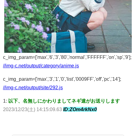
c_img_param=['max','6','3','80','normal','FFFFFF','on','sp','9'];
//img-c.net/output/category/anime.js
c_img_param=['max','3','1','0','list','0009FF','off','pc','14'];
//img-c.net/output/site/292.js
1:
以下、名無しにかわりましてネギ速がお送りします
2023/12/23(土) 14:15:09.63
ID:ZOm4rkNx0