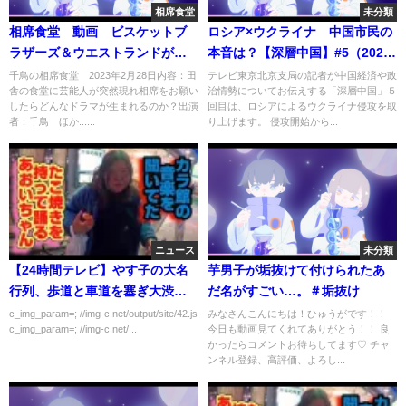
相席食堂
未分類
相席食堂 動画 ビスケットブ
ロシア×ウクライナ 中国市民の
ラザーズ＆ウエストランドが相
本音は？【深層中国】#5（2022
席旅へ 2月28日
年4月8日）
千鳥の相席食堂 2023年2月28日内容：田
テレビ東京北京支局の記者が中国経済や政
舎の食堂に芸能人が突然現れ相席をお願い
治情勢についてお伝えする「深層中国」５
したらどんなドラマが生まれるのか？出演
回目は、ロシアによるウクライナ侵攻を取
者：千鳥 ほか......
り上げます。 侵攻開始から...
ニュース
未分類
【24時間テレビ】やす子の大名
芋男子が垢抜けて付けられたあ
行列、歩道と車道を塞ぎ大渋
だ名がすごい…。＃垢抜け
滞！！！！！
c_img_param=; //img-c.net/output/site/42.js
みなさんこんにちは！ひゅうがです！！
c_img_param=; //img-c.net/...
今日も動画見てくれてありがとう！！ 良
かったらコメントお待ちしてます♡ チャ
ンネル登録、高評価、よろし...