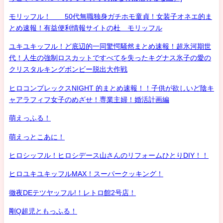
モリッフル！ 50代無職独身ガチホモ童貞！女装子オネエ的ま
とめ速報！有益便利情報サイトの杜 モリッフル
ユキユキッフル！ど底辺的一同驚愕騒然まとめ速報！超氷河期世
代！人生の強制ロスカットですべてを失ったキグナス氷子の愛の
クリスタルキングボンビー脱出大作戦
ヒロコンプレックスNIGHT 的まとめ速報！！子供が欲しいど陰キ
ャアラフィフ女子のめざせ！専業主婦！婚活計画編
萌えっふる！
萌えっとこあに！
ヒロシッフル！ヒロシデース山さんのリフォームひとりDIY！！
ヒロユキユキッフルMAX！スーパークッキング！
徹夜DEテツヤッフル!！レトロ館2号店！
剛Q超児ともっふる！