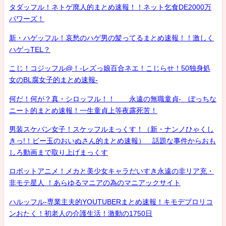
タダッフル！ネトゲ廃人的まとめ速報！！ネット乞食DE2000万
パワーズ！
新・ハゲッフル！哀愁のハゲ男の髪ってるまとめ速報！！激しく
ハゲっTEL？
こじ！コジッフル@！-レズっ娘百合ネエ！こじらせ！50独身処
女のBL腐女子的まとめ速報-
何だ！何が？真・シロッフル！！ 永遠の無職童貞- ぼっちな
ニート的まとめ速報！一生童貞上等夜露死苦！
男装スケバン女子！スケッフルまっくす！（新・ナンノひゃくし
きっ!！ビー玉のおいぬさん的まとめ速報） 話題な事件からおも
しろ動画まで取り上げまっくす
ロボットアニメ！メカと美少女キャラだいすき永遠の非リア充・
非モテ星人 ！あらゆるマニアの為のマニアックサイト
ハルッフル-専業主夫的YOUTUBERまとめ速報！キモデブロリコ
ンおたく！初老人の介護生活！激動の1750日