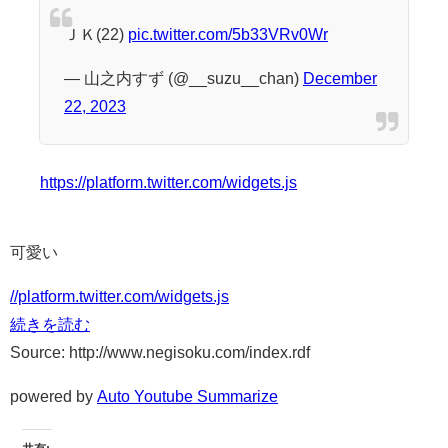
ＪＫ(22)
pic.twitter.com/5b33VRv0Wr
— 山之内すず (@__suzu__chan)
December
22, 2023
https://platform.twitter.com/widgets.js
可愛い
//platform.twitter.com/widgets.js
続きを読む
Source: http://www.negisoku.com/index.rdf
powered by
Auto Youtube Summarize