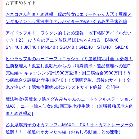
おすすめサイト
おネコさん的まとめ速報 僕の彼女はエリーちゃん人形！豆腐メ
ンタルメンヘラ電波中年アルバイターのぬいぐるみ男子末路編
アイドッフル！ ワタクシ的まとめ速報 地下格闘アイドルだい
すき！23 ひうらのアニメ放送局101ちゃんねる BNK48 ！
SNH48！JKT48！MNL48！SGO48！GNZ48！STU48！SKE48
ヒウラッフルのハーニーフィニッシュゴミ屋敷補完計画 ＜必殺！
生前整理人！孤立し孤独死からの～特殊清掃・遺品整理への道F
完結編＞ キャッシング計1500万返済：厨二病借金3500万円！う
つ病統合失調症14年生HKT46！！9期研究生、最後のサイト！全
米が泣いた！認知症鬱病60代のラストサイト絶賛！公開中
魔法熟女/美魔女ッ娘メグみみちゃんのニートッフルステーション
MAX！ ニート仙人仙女の映画三昧老後生活！（無職孤独居老人的
まとめ速報Z)]
乙女系腐男子のオカマッフルMAX2- FX！オ・カマトレーダーの
逆襲！！ 極道のオカマたち編（おもしろ動画まとめ速報）