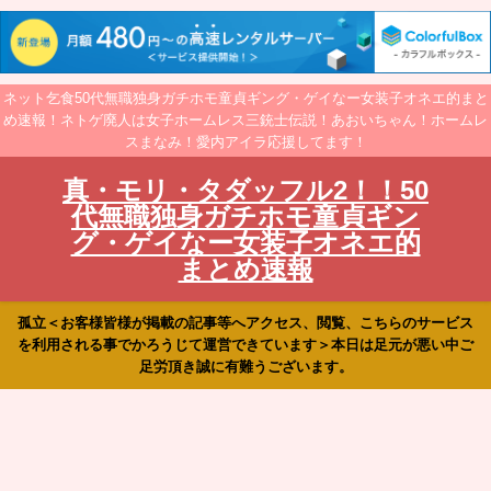
ネット乞食50代無職独身ガチホモ童貞ギング・ゲイなー女装子オネエ的まと
め速報！ネトゲ廃人は女子ホームレス三銃士伝説！あおいちゃん！ホームレ
スまなみ！愛内アイラ応援してます！
真・モリ・タダッフル2！！50
代無職独身ガチホモ童貞ギン
グ・ゲイなー女装子オネエ的
まとめ速報
孤立＜お客様皆様が掲載の記事等へアクセス、閲覧、こちらのサービス
を利用される事でかろうじて運営できています＞本日は足元が悪い中ご
足労頂き誠に有難うございます。