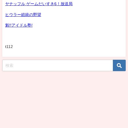
ヤナッフル ゲームだいすき6！放送局
ヒウラー総統の野望
魁!!アイドル塾!
t112