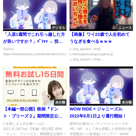
デジタル
ニュース
「入居1週間でこれ引っ越した方
【画像】ワイ22歳で人生初めて
が良いですか？」ﾊﾟｼｬｯ → 投稿
うなぎを食べるｗｗｗ
されたインターホンの画像がヤ
Source:
c_img_param=; //img-
https://newmatosoku.com/feed/main/rss2.xml...
c.net/output/category/game.js
バすぎて12万いいね・・・
c_img_param=; //img-...
未分類
未分類
【本編一部公開】映画『ドン
WOW RIDE × ジャニーズJr.
ト・ブリーズ２』期間限定公開
2022年8月1日より運行開始！
中！〈全米2週連続No.1の大傑作
1:名無しさん＠お腹いっぱい
新時代の観光コンテンツ×ジャニーズJr.
2021.10.28(Thu) 【本編一部公開】映画
VR／AR、そしてAIを搭載した世界初の都
ホラー、5年ぶりの続編〉
『ドント・ブリーズ２』期間限定公開中！
市型観光バス新感覚バスツアー「WOW