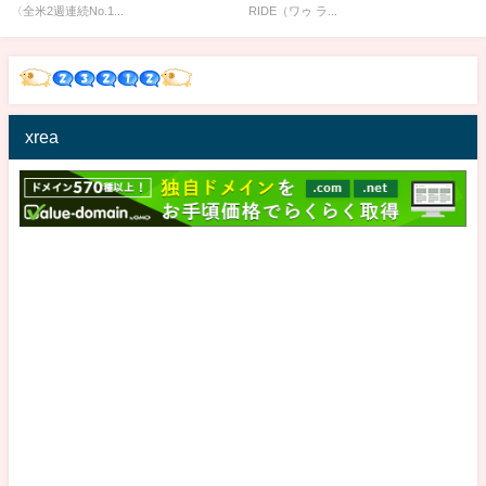
〈全米2週連続No.1...
RIDE（ワゥ ラ...
xrea