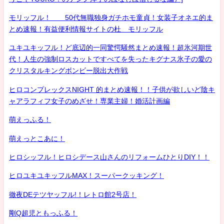
モリッフル！ 50代無職独身ガチホモ童貞！女装子オネエ的ま
とめ速報！有益便利情報サイトの杜 モリッフル
ユキユキッフル！ど底辺的一同驚愕騒然まとめ速報！超氷河期世
代！人生の強制ロスカットですべてを失ったキグナス氷子の愛の
クリスタルキングボンビー脱出大作戦
ヒロコンプレックスNIGHT 的まとめ速報！！子供が欲しいど陰キ
ャアラフィフ女子のめざせ！専業主婦！婚活計画編
萌えっふる！
萌えっとこあに！
ヒロシッフル！ヒロシデース山さんのリフォームひとりDIY！！
ヒロユキユキッフルMAX！スーパークッキング！
徹夜DEテツヤッフル!！レトロ館2号店！
剛Q超児ともっふる！