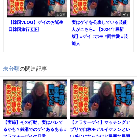
未分類
ゲイ
【韓国VLOG】ゲイのお誕生
実はゲイを公表している芸能
日韓国旅行🇰🇷
人がこちら...【2024年最新
版】#ゲイ #ホモ #同性愛 #芸
能人
未分類
の関連記事
【実録】その行動、実はバレて
【アラサーゲイ】マッチングア
るかも？銭湯でのゲイあるある #
プリで自称モデルイケメンとい
アラフォーゲイの日常
い感じになったけど最悪な展開