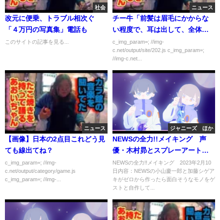
社会
ニュース
改元に便乗、トラブル相次ぐ
チー牛「前髪は眉毛にかからな
「４万円の写真集」電話も
い程度で、耳は出して、全体的
にすいてください」理髪店ワイ
このサイトの記事を見る...
c_img_param=; //img-
c.net/output/site/202.js c_img_param=;
「www」
//img-c.net...
ニュース
ジャニーズ ほか
【画像】日本の2点目これどう見
NEWSの全力!!メイキング 声
ても線出てね？
優・木村昴とスプレーアートを
メイキング 2月10日
c_img_param=; //img-
NEWSの全力!!メイキング 2023年2月10
c.net/output/category/game.js
日内容：NEWSの小山慶一郎と加藤シゲア
c_img_param=; //img-...
キがゼロから作ったら面白そうなモノをゲ
ストと自作して...