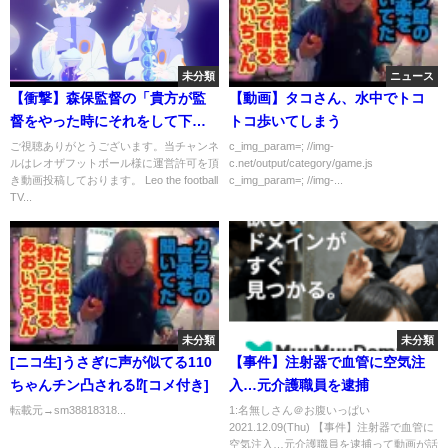
未分類
ニュース
【衝撃】森保監督の「貴方が監
【動画】タコさん、水中でトコ
督をやった時にそれをして下さ
トコ歩いてしまう
い」発言について…
ご視聴ありがとうございます。当チャンネ
c_img_param=; //img-
ルはレオザフットボール様に運営許可を頂
c.net/output/category/game.js
き動画投稿しております。 Leo the football
c_img_param=; //img-...
TV...
未分類
未分類
[ニコ生]うさぎに声が似てる110
【事件】注射器で血管に空気注
ちゃんチン凸される⁉[コメ付き]
入…元介護職員を逮捕
転載元→sm38818318...
1:名無しさん＠お腹いっぱい
2021.12.09(Thu) 【事件】注射器で血管に
空気注入…元介護職員を逮捕って動画が話