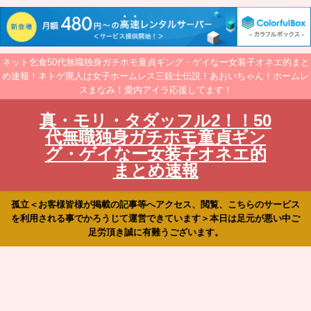
ネット乞食50代無職独身ガチホモ童貞ギング・ゲイなー女装子オネエ的まと
め速報！ネトゲ廃人は女子ホームレス三銃士伝説！あおいちゃん！ホームレ
スまなみ！愛内アイラ応援してます！
真・モリ・タダッフル2！！50
代無職独身ガチホモ童貞ギン
グ・ゲイなー女装子オネエ的
まとめ速報
孤立＜お客様皆様が掲載の記事等へアクセス、閲覧、こちらのサービス
を利用される事でかろうじて運営できています＞本日は足元が悪い中ご
足労頂き誠に有難うございます。