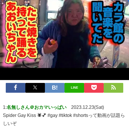
LINE
1:
名無しさん＠おカマいっぱい
2023.12.23(Sat)
Spider Gay Kiss 🕷️💕 #gay #tiktok #shortsって動画が話題ら
しいぞ