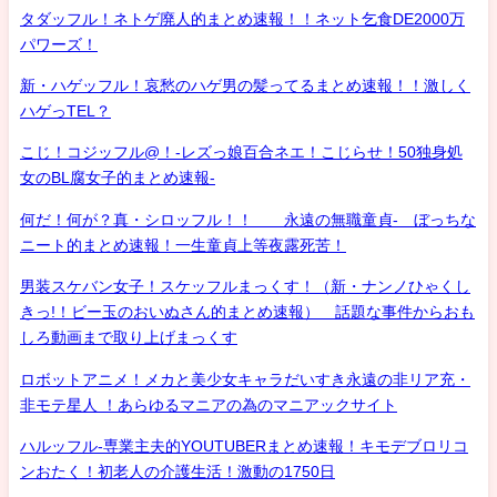
タダッフル！ネトゲ廃人的まとめ速報！！ネット乞食DE2000万
パワーズ！
新・ハゲッフル！哀愁のハゲ男の髪ってるまとめ速報！！激しく
ハゲっTEL？
こじ！コジッフル@！-レズっ娘百合ネエ！こじらせ！50独身処
女のBL腐女子的まとめ速報-
何だ！何が？真・シロッフル！！ 永遠の無職童貞- ぼっちな
ニート的まとめ速報！一生童貞上等夜露死苦！
男装スケバン女子！スケッフルまっくす！（新・ナンノひゃくし
きっ!！ビー玉のおいぬさん的まとめ速報） 話題な事件からおも
しろ動画まで取り上げまっくす
ロボットアニメ！メカと美少女キャラだいすき永遠の非リア充・
非モテ星人 ！あらゆるマニアの為のマニアックサイト
ハルッフル-専業主夫的YOUTUBERまとめ速報！キモデブロリコ
ンおたく！初老人の介護生活！激動の1750日