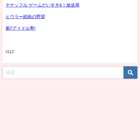
ヤナッフル ゲームだいすき6！放送局
ヒウラー総統の野望
魁!!アイドル塾!
t112