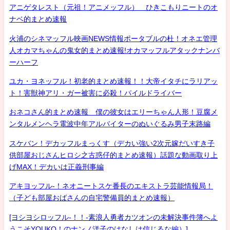
アニゲタレスト（元祖！アニメッフル） ひきこもりニートのオ
ナベ的まとめ速報
火浦のシネマッフル映画NEWS情報ポータブルの杜！オネエ管理
人オカマちゃんの鬼女的まとめ速報!オカマッフルアタックナンバ
ーハーフ
ユカ・ヨネッフル！初老的まとめ速報！！大帝イタチにラリアッ
ト！害獣神アリ・ガー被害に必殺！パイルドライバー
おネコさん的まとめ速報 僕の彼女はエリーちゃん人形！豆腐メ
ンタルメンヘラ電波中年アルバイターのぬいぐるみ男子末路編
スケバン！デカッフルまっくす（デカい強い2次元嫁だいすき子
供部屋おじさんヒロシ之古惑仔的まとめ速報）話題な動画取り上
げMAX！デカいは正義刑事編
アキヨッフル-！ネオニートスケ番長のエキストラ芸能情報局！
（子ども部屋おばさんの自宅警備員的まとめ速報）
[ヨシヨシロッフル-！！-素浪人勇者カツオンの未解決事件簿へよ
うこそYOUKO！のナンノ洋子のはなしは信じるな編）]