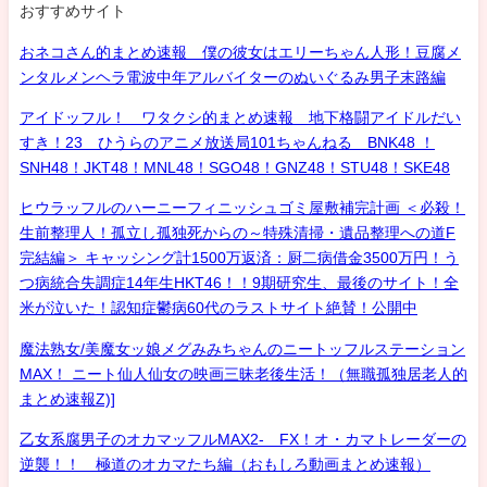
おすすめサイト
おネコさん的まとめ速報 僕の彼女はエリーちゃん人形！豆腐メ
ンタルメンヘラ電波中年アルバイターのぬいぐるみ男子末路編
アイドッフル！ ワタクシ的まとめ速報 地下格闘アイドルだい
すき！23 ひうらのアニメ放送局101ちゃんねる BNK48 ！
SNH48！JKT48！MNL48！SGO48！GNZ48！STU48！SKE48
ヒウラッフルのハーニーフィニッシュゴミ屋敷補完計画 ＜必殺！
生前整理人！孤立し孤独死からの～特殊清掃・遺品整理への道F
完結編＞ キャッシング計1500万返済：厨二病借金3500万円！う
つ病統合失調症14年生HKT46！！9期研究生、最後のサイト！全
米が泣いた！認知症鬱病60代のラストサイト絶賛！公開中
魔法熟女/美魔女ッ娘メグみみちゃんのニートッフルステーション
MAX！ ニート仙人仙女の映画三昧老後生活！（無職孤独居老人的
まとめ速報Z)]
乙女系腐男子のオカマッフルMAX2- FX！オ・カマトレーダーの
逆襲！！ 極道のオカマたち編（おもしろ動画まとめ速報）