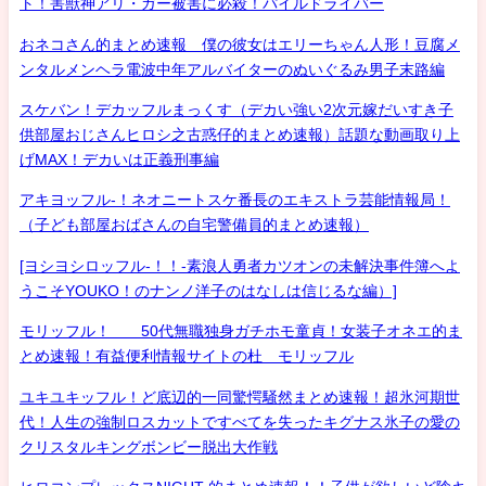
ト！害獣神アリ・ガー被害に必殺！パイルドライバー
おネコさん的まとめ速報 僕の彼女はエリーちゃん人形！豆腐メ
ンタルメンヘラ電波中年アルバイターのぬいぐるみ男子末路編
スケバン！デカッフルまっくす（デカい強い2次元嫁だいすき子
供部屋おじさんヒロシ之古惑仔的まとめ速報）話題な動画取り上
げMAX！デカいは正義刑事編
アキヨッフル-！ネオニートスケ番長のエキストラ芸能情報局！
（子ども部屋おばさんの自宅警備員的まとめ速報）
[ヨシヨシロッフル-！！-素浪人勇者カツオンの未解決事件簿へよ
うこそYOUKO！のナンノ洋子のはなしは信じるな編）]
モリッフル！ 50代無職独身ガチホモ童貞！女装子オネエ的ま
とめ速報！有益便利情報サイトの杜 モリッフル
ユキユキッフル！ど底辺的一同驚愕騒然まとめ速報！超氷河期世
代！人生の強制ロスカットですべてを失ったキグナス氷子の愛の
クリスタルキングボンビー脱出大作戦