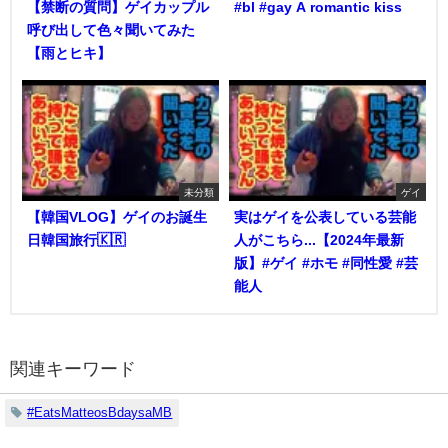
【禁断の質問】ゲイカップル
#bl #gay A romantic kiss
呼び出して色々聞いてみた
【雨とヒキ】
未分類
ゲイ
【韓国VLOG】ゲイのお誕生
実はゲイを公表している芸能
日韓国旅行🇰🇷
人がこちら...【2024年最新
版】#ゲイ #ホモ #同性愛 #芸
能人
関連キーワード
#EatsMatteosBdaysaMB