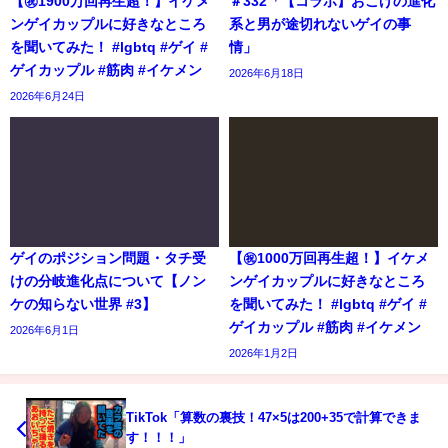
【㊗️1900万回再生超！】イケメ
＃332「【コラボ】おこげの進化
ンゲイカップルに好きなところ
系と男が途切れないゲイの事
を聞いてみた！ #lgbtq #ゲイ #
情」
ゲイカップル #筋肉 #イケメン
2026年6月18日
2026年6月24日
ゲイのポジション問題・タチ受
【㊗️1000万回再生超！】イケメ
けの分岐進化点について【ノン
ンゲイカップルに好きなところ
ケの知らない世界 #3】
を聞いてみた！ #lgbtq #ゲイ #
ゲイカップル #筋肉 #イケメン
2026年6月1日
2026年1月2日
TikTok「算数の裏技！47×5は200+35で計算できま
す！！！」