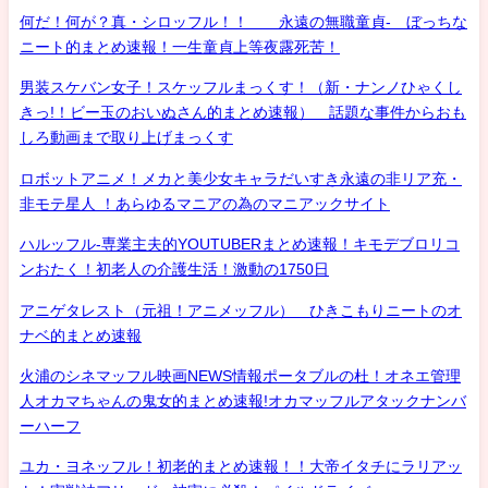
何だ！何が？真・シロッフル！！ 永遠の無職童貞- ぼっちな
ニート的まとめ速報！一生童貞上等夜露死苦！
男装スケバン女子！スケッフルまっくす！（新・ナンノひゃくし
きっ!！ビー玉のおいぬさん的まとめ速報） 話題な事件からおも
しろ動画まで取り上げまっくす
ロボットアニメ！メカと美少女キャラだいすき永遠の非リア充・
非モテ星人 ！あらゆるマニアの為のマニアックサイト
ハルッフル-専業主夫的YOUTUBERまとめ速報！キモデブロリコ
ンおたく！初老人の介護生活！激動の1750日
アニゲタレスト（元祖！アニメッフル） ひきこもりニートのオ
ナベ的まとめ速報
火浦のシネマッフル映画NEWS情報ポータブルの杜！オネエ管理
人オカマちゃんの鬼女的まとめ速報!オカマッフルアタックナンバ
ーハーフ
ユカ・ヨネッフル！初老的まとめ速報！！大帝イタチにラリアッ