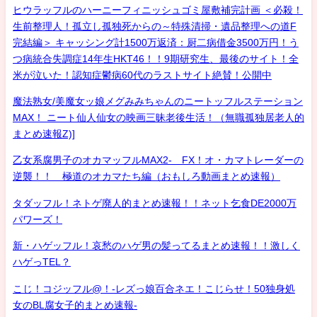
ヒウラッフルのハーニーフィニッシュゴミ屋敷補完計画 ＜必殺！
生前整理人！孤立し孤独死からの～特殊清掃・遺品整理への道F
完結編＞ キャッシング計1500万返済：厨二病借金3500万円！う
つ病統合失調症14年生HKT46！！9期研究生、最後のサイト！全
米が泣いた！認知症鬱病60代のラストサイト絶賛！公開中
魔法熟女/美魔女ッ娘メグみみちゃんのニートッフルステーション
MAX！ ニート仙人仙女の映画三昧老後生活！（無職孤独居老人的
まとめ速報Z)]
乙女系腐男子のオカマッフルMAX2- FX！オ・カマトレーダーの
逆襲！！ 極道のオカマたち編（おもしろ動画まとめ速報）
タダッフル！ネトゲ廃人的まとめ速報！！ネット乞食DE2000万
パワーズ！
新・ハゲッフル！哀愁のハゲ男の髪ってるまとめ速報！！激しく
ハゲっTEL？
こじ！コジッフル@！-レズっ娘百合ネエ！こじらせ！50独身処
女のBL腐女子的まとめ速報-