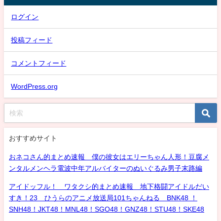
ログイン
投稿フィード
コメントフィード
WordPress.org
おすすめサイト
おネコさん的まとめ速報 僕の彼女はエリーちゃん人形！豆腐メ
ンタルメンヘラ電波中年アルバイターのぬいぐるみ男子末路編
アイドッフル！ ワタクシ的まとめ速報 地下格闘アイドルだい
すき！23 ひうらのアニメ放送局101ちゃんねる BNK48 ！
SNH48！JKT48！MNL48！SGO48！GNZ48！STU48！SKE48