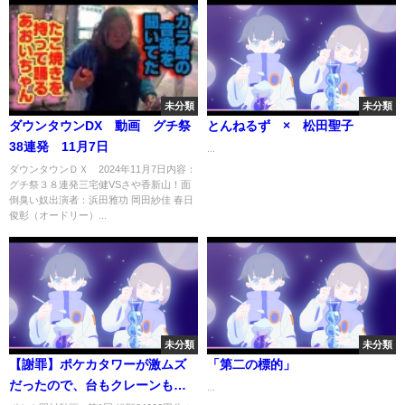
未分類
未分類
ダウンタウンDX 動画 グチ祭
とんねるず × 松田聖子
38連発 11月7日
...
ダウンタウンＤＸ 2024年11月7日内容：
グチ祭３８連発三宅健VSさや香新山！面
倒臭い奴出演者：浜田雅功 岡田紗佳 春日
俊彰（オードリー）...
未分類
未分類
【謝罪】ポケカタワーが激ムズ
「第二の標的」
だったので、台もクレーンもぶ
...