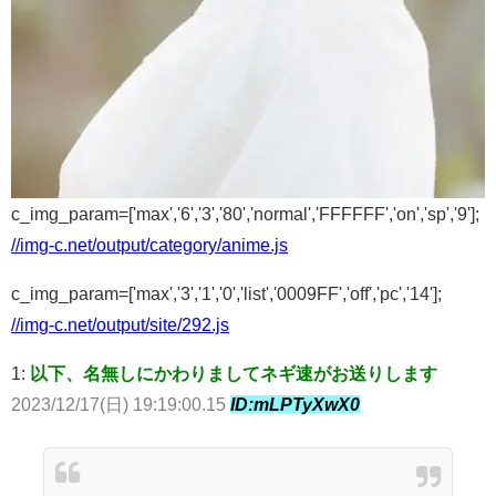
c_img_param=['max','6','3','80','normal','FFFFFF','on','sp','9'];
//img-c.net/output/category/anime.js
c_img_param=['max','3','1','0','list','0009FF','off','pc','14'];
//img-c.net/output/site/292.js
1:
以下、名無しにかわりましてネギ速がお送りします
2023/12/17(日) 19:19:00.15
ID:mLPTyXwX0