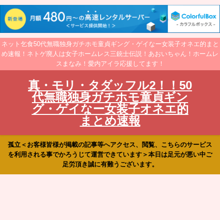
ネット乞食50代無職独身ガチホモ童貞ギング・ゲイなー女装子オネエ的まと
め速報！ネトゲ廃人は女子ホームレス三銃士伝説！あおいちゃん！ホームレ
スまなみ！愛内アイラ応援してます！
真・モリ・タダッフル2！！50
代無職独身ガチホモ童貞ギン
グ・ゲイなー女装子オネエ的
まとめ速報
孤立＜お客様皆様が掲載の記事等へアクセス、閲覧、こちらのサービス
を利用される事でかろうじて運営できています＞本日は足元が悪い中ご
足労頂き誠に有難うございます。