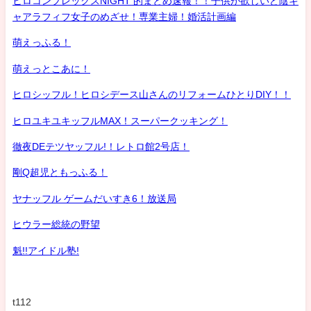
ヒロコンプレックスNIGHT 的まとめ速報！！子供が欲しいど陰キ
ャアラフィフ女子のめざせ！専業主婦！婚活計画編
萌えっふる！
萌えっとこあに！
ヒロシッフル！ヒロシデース山さんのリフォームひとりDIY！！
ヒロユキユキッフルMAX！スーパークッキング！
徹夜DEテツヤッフル!！レトロ館2号店！
剛Q超児ともっふる！
ヤナッフル ゲームだいすき6！放送局
ヒウラー総統の野望
魁!!アイドル塾!
t112