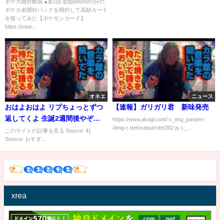
っ壊してみたww【クレーンゲー
ポケカ開封動画 ●第1回 総額84000円分の
ポケカ未開封パックを開封して高額カード
ム】
を狙ってみた【ポケモンカード】
https://yout...
オネエ
ニュース
おはよおはよ リプちょっとずつ
【速報】ガリガリ君 新味発売
返してくよ 生誕2週間後やぞ…
https://www.akagi.com/ c_img_param=;
//img-c.net/output/site/202.js c_...
このサイトの記事を見る Source: 杜
Source: おすぎ...
xrea