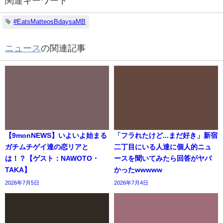
関連キーワード
#EatsMatteosBdaysaMB
ニュース
の関連記事
【9monNEWS】いよいよ始まる
「フラれたけど...まだ好き」新宿
ガチムチゲイ達の恋リアと
二丁目にいる人達に個人的ニュ
は！？【ゲスト：NAWOTO・
ースを聞いてみたら回答がヤバ
TAKA】
かったwwwww
2026年7月5日
2026年7月4日