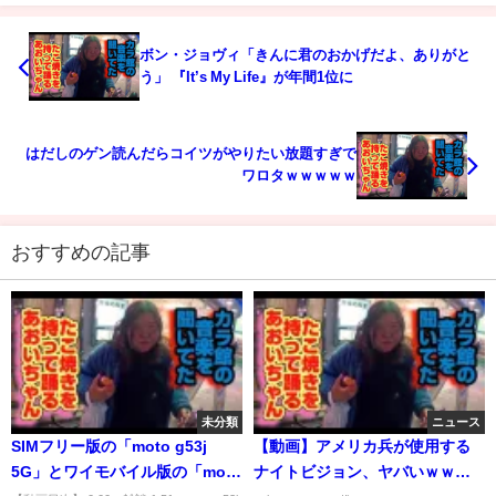
ボン・ジョヴィ「きんに君のおかげだよ、ありがと
う」 『It’s My Life』が年間1位に
はだしのゲン読んだらコイツがやりたい放題すぎで
ワロタｗｗｗｗｗ
おすすめの記事
未分類
ニュース
SIMフリー版の「moto g53j
【動画】アメリカ兵が使用する
5G」とワイモバイル版の「moto
ナイトビジョン、ヤバいｗｗｗ