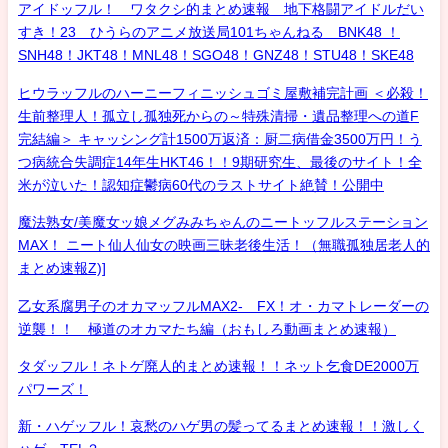
アイドッフル！ ワタクシ的まとめ速報 地下格闘アイドルだい
すき！23 ひうらのアニメ放送局101ちゃんねる BNK48 ！
SNH48！JKT48！MNL48！SGO48！GNZ48！STU48！SKE48
ヒウラッフルのハーニーフィニッシュゴミ屋敷補完計画 ＜必殺！
生前整理人！孤立し孤独死からの～特殊清掃・遺品整理への道F
完結編＞ キャッシング計1500万返済：厨二病借金3500万円！う
つ病統合失調症14年生HKT46！！9期研究生、最後のサイト！全
米が泣いた！認知症鬱病60代のラストサイト絶賛！公開中
魔法熟女/美魔女ッ娘メグみみちゃんのニートッフルステーション
MAX！ ニート仙人仙女の映画三昧老後生活！（無職孤独居老人的
まとめ速報Z)]
乙女系腐男子のオカマッフルMAX2- FX！オ・カマトレーダーの
逆襲！！ 極道のオカマたち編（おもしろ動画まとめ速報）
タダッフル！ネトゲ廃人的まとめ速報！！ネット乞食DE2000万
パワーズ！
新・ハゲッフル！哀愁のハゲ男の髪ってるまとめ速報！！激しく