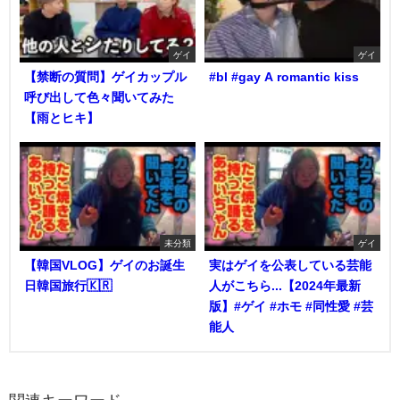
ゲイ
ゲイ
【禁断の質問】ゲイカップル
#bl #gay A romantic kiss
呼び出して色々聞いてみた
【雨とヒキ】
未分類
ゲイ
【韓国VLOG】ゲイのお誕生
実はゲイを公表している芸能
日韓国旅行🇰🇷
人がこちら...【2024年最新
版】#ゲイ #ホモ #同性愛 #芸
能人