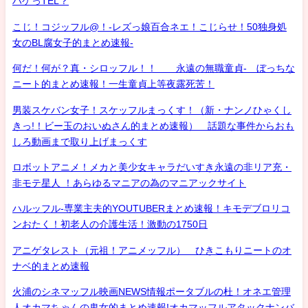
ハゲっTEL？
こじ！コジッフル@！-レズっ娘百合ネエ！こじらせ！50独身処
女のBL腐女子的まとめ速報-
何だ！何が？真・シロッフル！！ 永遠の無職童貞- ぼっちな
ニート的まとめ速報！一生童貞上等夜露死苦！
男装スケバン女子！スケッフルまっくす！（新・ナンノひゃくし
きっ!！ビー玉のおいぬさん的まとめ速報） 話題な事件からおも
しろ動画まで取り上げまっくす
ロボットアニメ！メカと美少女キャラだいすき永遠の非リア充・
非モテ星人 ！あらゆるマニアの為のマニアックサイト
ハルッフル-専業主夫的YOUTUBERまとめ速報！キモデブロリコ
ンおたく！初老人の介護生活！激動の1750日
アニゲタレスト（元祖！アニメッフル） ひきこもりニートのオ
ナベ的まとめ速報
火浦のシネマッフル映画NEWS情報ポータブルの杜！オネエ管理
人オカマちゃんの鬼女的まとめ速報!オカマッフルアタックナンバ