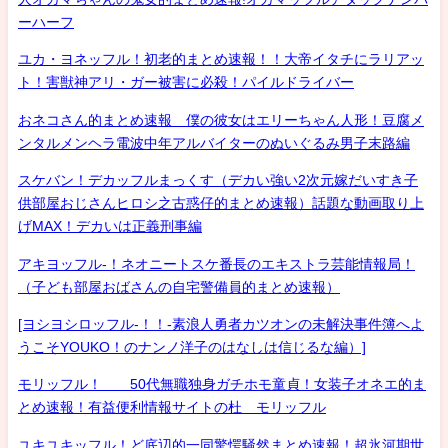
ーハーフ
ユカ・ヨネッフル！初老的まとめ速報！！大帝イタチにラリアッ
ト！害獣神アリ・ガー被害に必殺！パイルドライバー
おネコさん的まとめ速報 僕の彼女はエリーちゃん人形！豆腐メ
ンタルメンヘラ電波中年アルバイターのぬいぐるみ男子末路編
スケバン！デカッフルまっくす（デカい強い2次元嫁だいすき子
供部屋おじさんヒロシ之古惑仔的まとめ速報）話題な動画取り上
げMAX！デカいは正義刑事編
アキヨッフル-！ネオニートスケ番長のエキストラ芸能情報局！
（子ども部屋おばさんの自宅警備員的まとめ速報）
[ヨシヨシロッフル-！！-素浪人勇者カツオンの未解決事件簿へよ
うこそYOUKO！のナンノ洋子のはなしは信じるな編）]
モリッフル！ 50代無職独身ガチホモ童貞！女装子オネエ的ま
とめ速報！有益便利情報サイトの杜 モリッフル
ユキユキッフル！ど底辺的一同驚愕騒然まとめ速報！超氷河期世