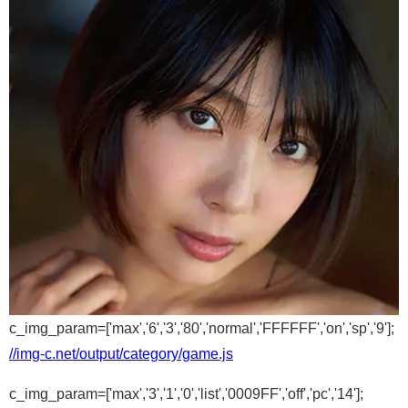
c_img_param=['max','6','3','80','normal','FFFFFF','on','sp','9'];
//img-c.net/output/category/game.js
c_img_param=['max','3','1','0','list','0009FF','off','pc','14'];