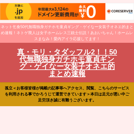
ネット乞食50代無職独身ガチホモ童貞ギング・ゲイなー女装子オネエ的まと
め速報！ネトゲ廃人は女子ホームレス三銃士伝説！あおいちゃん！ホームレ
スまなみ！愛内アイラ応援してます！
真・モリ・タダッフル2！！50
代無職独身ガチホモ童貞ギン
グ・ゲイなー女装子オネエ的
まとめ速報
孤立＜お客様皆様が掲載の記事等へアクセス、閲覧、こちらのサービス
を利用される事でかろうじて運営できています＞本日は足元が悪い中ご
足労頂き誠に有難うございます。