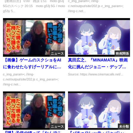
g53y 5G」【法林岳之のケータ
ｗｗ
【動画目次】 0:00 雑談 1:51 moto g53j
c_img_param=; //img-
5Gのスペック 20:15 moto g53j 5G / moto
c.net/output/site/202.js c_img_param=;
イしようぜ!!／721／2023年6月
g53y 5...
//img-c.net...
23日公開】
ニュース
映画関係
【画像】ゲームのスクショをAI
真田広之、『MINAMATA』映画
に食わせたらすげーリアルにな
化に挑んだジョニー・デップの
ったｗｗｗ
「情熱と勇気を称えたい」
c_img_param=; //img-
Source: https://www.cinemacafe.net/...
c.net/output/site/202.js c_img_param=;
//img-c.net...
ニュース
未分類
【謎】子供の頃って「なんでこ
『バチェロレッテ・ジャパン』