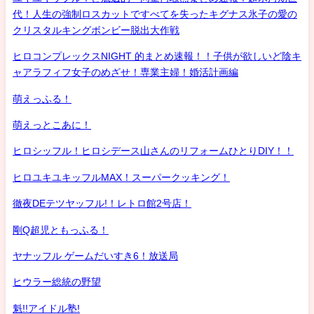
代！人生の強制ロスカットですべてを失ったキグナス氷子の愛の
クリスタルキングボンビー脱出大作戦
ヒロコンプレックスNIGHT 的まとめ速報！！子供が欲しいど陰キ
ャアラフィフ女子のめざせ！専業主婦！婚活計画編
萌えっふる！
萌えっとこあに！
ヒロシッフル！ヒロシデース山さんのリフォームひとりDIY！！
ヒロユキユキッフルMAX！スーパークッキング！
徹夜DEテツヤッフル!！レトロ館2号店！
剛Q超児ともっふる！
ヤナッフル ゲームだいすき6！放送局
ヒウラー総統の野望
魁!!アイドル塾!