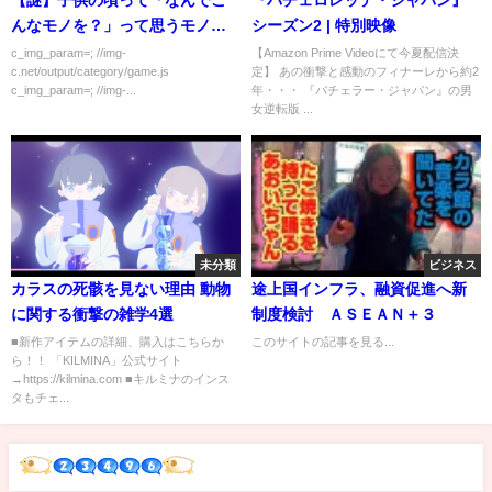
んなモノを？」って思うモノが
シーズン2 | 特別映像
怖かったりするよな？
c_img_param=; //img-
【Amazon Prime Videoにて今夏配信決
c.net/output/category/game.js
定】 あの衝撃と感動のフィナーレから約2
c_img_param=; //img-...
年・・・ 『バチェラー・ジャパン』の男
女逆転版 ...
未分類
ビジネス
カラスの死骸を見ない理由 動物
途上国インフラ、融資促進へ新
に関する衝撃の雑学4選
制度検討 ＡＳＥＡＮ＋３
■新作アイテムの詳細、購入はこちらか
このサイトの記事を見る...
ら！！ 「KILMINA」公式サイト
→https://kilmina.com ■キルミナのインス
タもチェ...