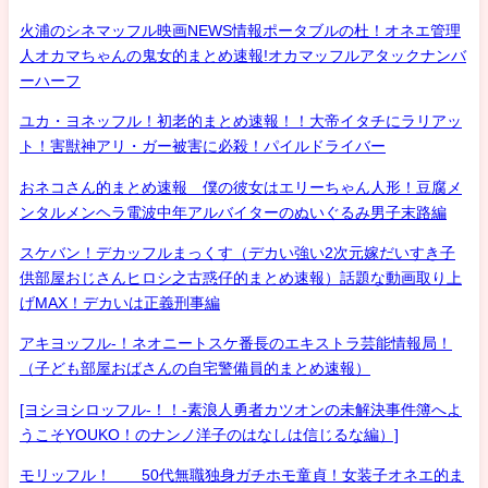
火浦のシネマッフル映画NEWS情報ポータブルの杜！オネエ管理
人オカマちゃんの鬼女的まとめ速報!オカマッフルアタックナンバ
ーハーフ
ユカ・ヨネッフル！初老的まとめ速報！！大帝イタチにラリアッ
ト！害獣神アリ・ガー被害に必殺！パイルドライバー
おネコさん的まとめ速報 僕の彼女はエリーちゃん人形！豆腐メ
ンタルメンヘラ電波中年アルバイターのぬいぐるみ男子末路編
スケバン！デカッフルまっくす（デカい強い2次元嫁だいすき子
供部屋おじさんヒロシ之古惑仔的まとめ速報）話題な動画取り上
げMAX！デカいは正義刑事編
アキヨッフル-！ネオニートスケ番長のエキストラ芸能情報局！
（子ども部屋おばさんの自宅警備員的まとめ速報）
[ヨシヨシロッフル-！！-素浪人勇者カツオンの未解決事件簿へよ
うこそYOUKO！のナンノ洋子のはなしは信じるな編）]
モリッフル！ 50代無職独身ガチホモ童貞！女装子オネエ的ま