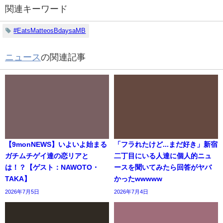
関連キーワード
#EatsMatteosBdaysaMB
ニュース
の関連記事
【9monNEWS】いよいよ始まる
「フラれたけど...まだ好き」新宿
ガチムチゲイ達の恋リアと
二丁目にいる人達に個人的ニュ
は！？【ゲスト：NAWOTO・
ースを聞いてみたら回答がヤバ
TAKA】
かったwwwww
2026年7月5日
2026年7月4日