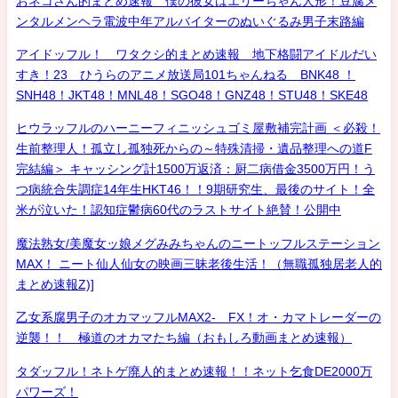
おネコさん的まとめ速報 僕の彼女はエリーちゃん人形！豆腐メ
ンタルメンヘラ電波中年アルバイターのぬいぐるみ男子末路編
アイドッフル！ ワタクシ的まとめ速報 地下格闘アイドルだい
すき！23 ひうらのアニメ放送局101ちゃんねる BNK48 ！
SNH48！JKT48！MNL48！SGO48！GNZ48！STU48！SKE48
ヒウラッフルのハーニーフィニッシュゴミ屋敷補完計画 ＜必殺！
生前整理人！孤立し孤独死からの～特殊清掃・遺品整理への道F
完結編＞ キャッシング計1500万返済：厨二病借金3500万円！う
つ病統合失調症14年生HKT46！！9期研究生、最後のサイト！全
米が泣いた！認知症鬱病60代のラストサイト絶賛！公開中
魔法熟女/美魔女ッ娘メグみみちゃんのニートッフルステーション
MAX！ ニート仙人仙女の映画三昧老後生活！（無職孤独居老人的
まとめ速報Z)]
乙女系腐男子のオカマッフルMAX2- FX！オ・カマトレーダーの
逆襲！！ 極道のオカマたち編（おもしろ動画まとめ速報）
タダッフル！ネトゲ廃人的まとめ速報！！ネット乞食DE2000万
パワーズ！