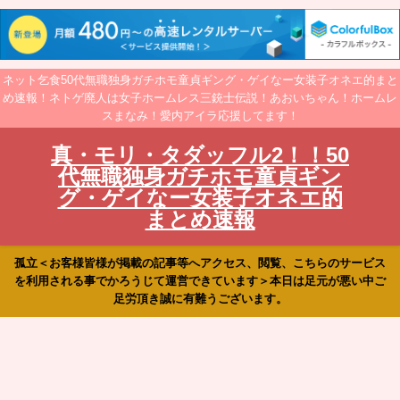
ネット乞食50代無職独身ガチホモ童貞ギング・ゲイなー女装子オネエ的まと
め速報！ネトゲ廃人は女子ホームレス三銃士伝説！あおいちゃん！ホームレ
スまなみ！愛内アイラ応援してます！
真・モリ・タダッフル2！！50
代無職独身ガチホモ童貞ギン
グ・ゲイなー女装子オネエ的
まとめ速報
孤立＜お客様皆様が掲載の記事等へアクセス、閲覧、こちらのサービス
を利用される事でかろうじて運営できています＞本日は足元が悪い中ご
足労頂き誠に有難うございます。