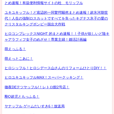
とめ速報！有益便利情報サイトの杜 モリッフル
ユキユキッフル！ど底辺的一同驚愕騒然まとめ速報！超氷河期世
代！人生の強制ロスカットですべてを失ったキグナス氷子の愛の
クリスタルキングボンビー脱出大作戦
ヒロコンプレックスNIGHT 的まとめ速報！！子供が欲しいど陰キ
ャアラフィフ女子のめざせ！専業主婦！婚活計画編
萌えっふる！
萌えっとこあに！
ヒロシッフル！ヒロシデース山さんのリフォームひとりDIY！！
ヒロユキユキッフルMAX！スーパークッキング！
徹夜DEテツヤッフル!！レトロ館2号店！
剛Q超児ともっふる！
ヤナッフル ゲームだいすき6！放送局