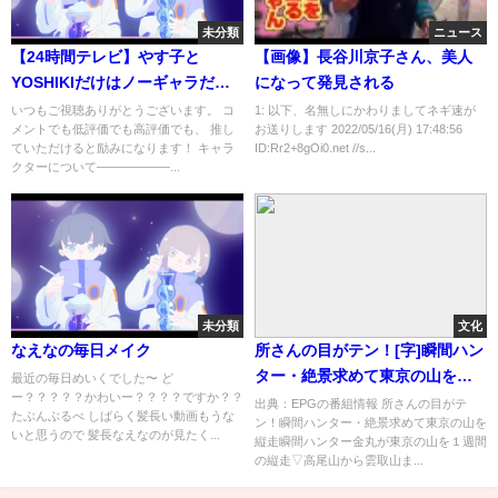
未分類
ニュース
【24時間テレビ】やす子と
【画像】長谷川京子さん、美人
YOSHIKIだけはノーギャラだっ
になって発見される
た模様。なおこのノーギャラの
いつもご視聴ありがとうございます。 コ
1: 以下、名無しにかわりましてネギ速が
メントでも低評価でも高評価でも、 推し
お送りします 2022/05/16(月) 17:48:56
二人が一番視聴率を稼いでいる
ていただけると励みになります！ キャラ
ID:Rr2+8gOi0.net //s...
【ゆっくり解説】
クターについて――――――...
未分類
文化
なえなの毎日メイク
所さんの目がテン！[字]瞬間ハン
ター・絶景求めて東京の山を縦
最近の毎日めいくでした〜 ど
ー？？？？？かわいー？？？？ですか？？
走…の番組内容解析まとめ
出典：EPGの番組情報 所さんの目がテ
たぶんぶるべ しばらく髪長い動画もうな
ン！瞬間ハンター・絶景求めて東京の山を
いと思うので 髪長なえなのが見たく...
縦走瞬間ハンター金丸が東京の山を１週間
の縦走▽高尾山から雲取山ま...