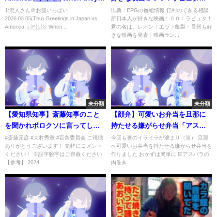
meet 😂 #funnycouple #funny
君の名は。レオン！エヴァ …の
1:廃人さん＠お腹いっぱい
出典：EPGの番組情報 行列のできる相談
2026.03.05(Thu) Greetings in Japan vs.
所日本人が好きな映画１００！ラピュタ！
#couplegoals #カップル #同性
番組内容解析まとめ
America 🇯🇵🇺🇸 When ...
君の名は。レオン！エヴァ亀梨・長州も好
カップル
きな映画を発表！映画ラン...
未分類
未分類
【愛知県知事】斎藤知事のこと
【顔弁】可愛いお弁当を旦那に
を聞かれボロクソに言ってしま
持たせる嫌がらせ弁当「アスパ
う大村秀章知事！あの人は常軌
ラの肉巻き編」
#斎藤元彦 #大村秀章 #百条委員会 ご視聴
今回も妻のイライラが溜まり（笑） 旦那
ありがとうございます！ 気軽にコメント
へ可愛いお弁当を持たせる嫌がらせ弁当を
を逸している！【記者会見】
ください！ ※誤字脱字はご容赦ください
作りました おかずは簡単に ☑︎アスパラの
【参考】 2024...
肉巻き ...