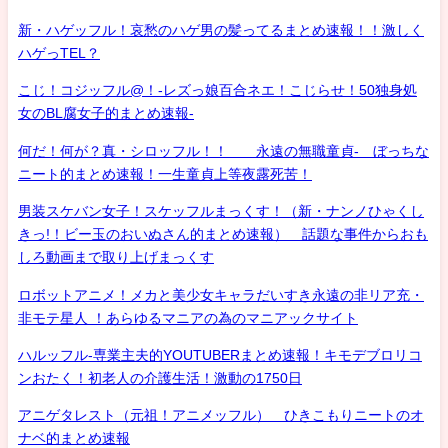
新・ハゲッフル！哀愁のハゲ男の髪ってるまとめ速報！！激しく
ハゲっTEL？
こじ！コジッフル@！-レズっ娘百合ネエ！こじらせ！50独身処
女のBL腐女子的まとめ速報-
何だ！何が？真・シロッフル！！ 永遠の無職童貞- ぼっちな
ニート的まとめ速報！一生童貞上等夜露死苦！
男装スケバン女子！スケッフルまっくす！（新・ナンノひゃくし
きっ!！ビー玉のおいぬさん的まとめ速報） 話題な事件からおも
しろ動画まで取り上げまっくす
ロボットアニメ！メカと美少女キャラだいすき永遠の非リア充・
非モテ星人 ！あらゆるマニアの為のマニアックサイト
ハルッフル-専業主夫的YOUTUBERまとめ速報！キモデブロリコ
ンおたく！初老人の介護生活！激動の1750日
アニゲタレスト（元祖！アニメッフル） ひきこもりニートのオ
ナベ的まとめ速報