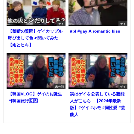
ゲイ
ゲイ
【禁断の質問】ゲイカップル
#bl #gay A romantic kiss
呼び出して色々聞いてみた
【雨とヒキ】
未分類
ゲイ
【韓国VLOG】ゲイのお誕生
実はゲイを公表している芸能
日韓国旅行🇰🇷
人がこちら...【2024年最新
版】#ゲイ #ホモ #同性愛 #芸
能人