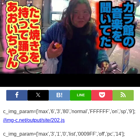
LINE
c_img_param=['max','6','3','80','normal','FFFFFF','on','sp','9'];
//img-c.net/output/site/202.js
c_img_param=['max','3','1','0','list','0009FF','off','pc','14'];