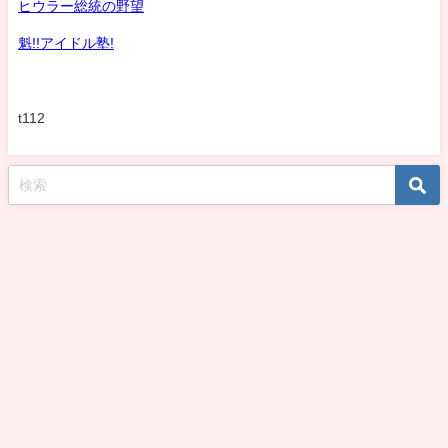
ヒウラー総統の野望
魁!!アイドル塾!
t112
koshirohiroko39jp All Rights Reserved.