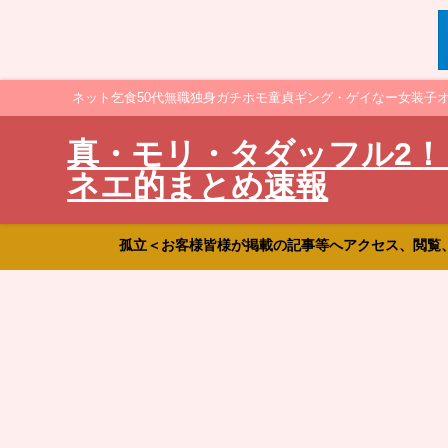
ネット乞食50代無職独身ガチホモ童貞ギング・ゲイなー女装子
真・モリ・タダッフル2！
ネエ的まとめ速報
孤立＜お客様皆様が掲載の記事等へアクセス、閲覧