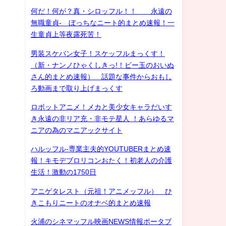
何だ！何が？真・シロッフル！！ 永遠の
無職童貞- ぼっちなニート的まとめ速報！一
生童貞上等夜露死苦！
男装スケバン女子！スケッフルまっくす！
（新・ナンノひゃくしきっ!！ビー玉のおいぬ
さん的まとめ速報） 話題な事件からおもし
ろ動画まで取り上げまっくす
ロボットアニメ！メカと美少女キャラだいす
き永遠の非リア充・非モテ星人 ！あらゆるマ
ニアの為のマニアックサイト
ハルッフル-専業主夫的YOUTUBERまとめ速
報！キモデブロリコンおたく！初老人の介護
生活！激動の1750日
アニゲタレスト（元祖！アニメッフル） ひ
きこもりニートのオナベ的まとめ速報
火浦のシネマッフル映画NEWS情報ポータブ