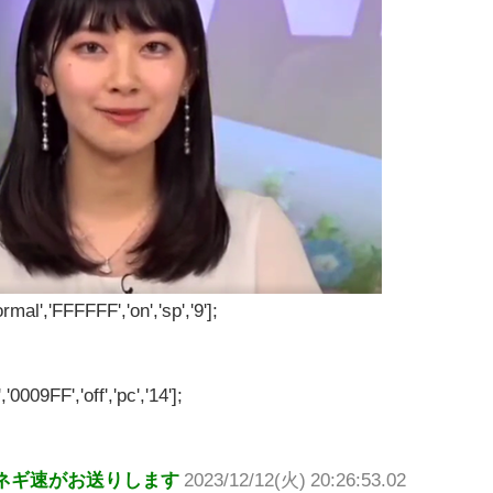
rmal','FFFFFF','on','sp','9'];
'0009FF','off','pc','14'];
ネギ速がお送りします
2023/12/12(火) 20:26:53.02