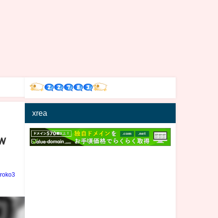
xrea
ｗ
iroko3