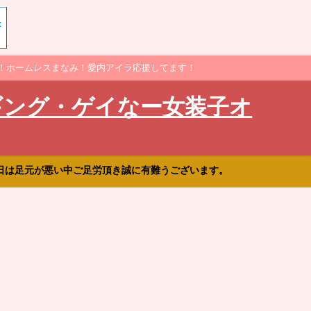
！ホームレスまなみ！愛内アイラ応援してます！
ギング・ゲイなー女装子オ
日は足元が悪い中ご足労頂き誠に有難うございます。