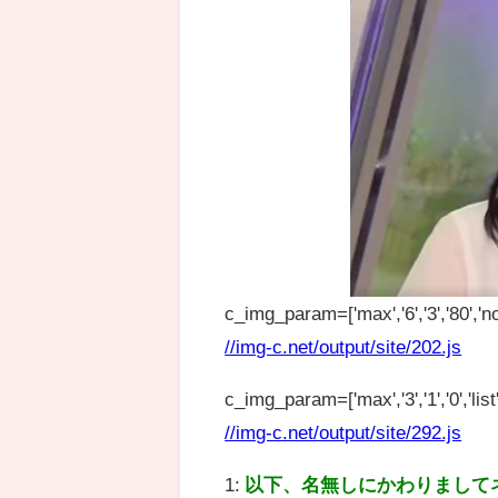
c_img_param=['max','6','3','80','no
//img-c.net/output/site/202.js
c_img_param=['max','3','1','0','list',
//img-c.net/output/site/292.js
1:
以下、名無しにかわりまして