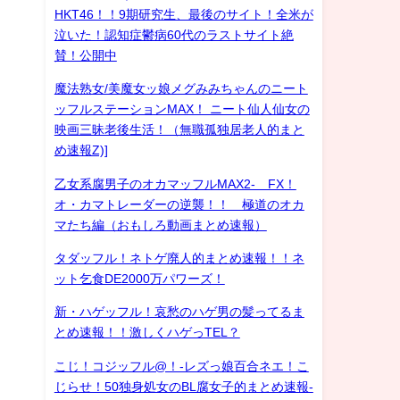
HKT46！！9期研究生、最後のサイト！全米が
泣いた！認知症鬱病60代のラストサイト絶
賛！公開中
魔法熟女/美魔女ッ娘メグみみちゃんのニート
ッフルステーションMAX！ ニート仙人仙女の
映画三昧老後生活！（無職孤独居老人的まと
め速報Z)]
乙女系腐男子のオカマッフルMAX2- FX！
オ・カマトレーダーの逆襲！！ 極道のオカ
マたち編（おもしろ動画まとめ速報）
タダッフル！ネトゲ廃人的まとめ速報！！ネ
ット乞食DE2000万パワーズ！
新・ハゲッフル！哀愁のハゲ男の髪ってるま
とめ速報！！激しくハゲっTEL？
こじ！コジッフル@！-レズっ娘百合ネエ！こ
じらせ！50独身処女のBL腐女子的まとめ速報-