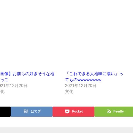
【画像】お前らの好きそうな地
「これできる人地味に凄い」っ
味っこ
てものwwwwwwww
021年12月20日
2021年12月20日
文化
文化
はてブ
Pocket
Feedly