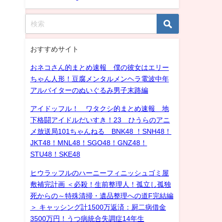
おすすめサイト
おネコさん的まとめ速報 僕の彼女はエリー
ちゃん人形！豆腐メンタルメンヘラ電波中年
アルバイターのぬいぐるみ男子末路編
アイドッフル！ ワタクシ的まとめ速報 地
下格闘アイドルだいすき！23 ひうらのアニ
メ放送局101ちゃんねる BNK48 ！SNH48！
JKT48！MNL48！SGO48！GNZ48！
STU48！SKE48
ヒウラッフルのハーニーフィニッシュゴミ屋
敷補完計画 ＜必殺！生前整理人！孤立し孤独
死からの～特殊清掃・遺品整理への道F完結編
＞ キャッシング計1500万返済：厨二病借金
3500万円！うつ病統合失調症14年生