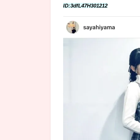
ID:3dfL47H301212