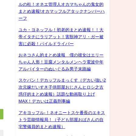
ルの杜！オネエ管理人オカマちゃんの鬼女的
まとめ速報!オカマッフルアタックナンバーハ
ーフ
ユカ・ヨネッフル！初老的まとめ速報！！大
帝イタチにラリアット！害獣神アリ・ガー被
害に必殺！パイルドライバー
おネコさん的まとめ速報 僕の彼女はエリー
ちゃん人形！豆腐メンタルメンヘラ電波中年
アルバイターのぬいぐるみ男子末路編
スケバン！デカッフルまっくす（デカい強い2
次元嫁だいすき子供部屋おじさんヒロシ之古
惑仔的まとめ速報）話題な動画取り上げ
MAX！デカいは正義刑事編
アキヨッフル-！ネオニートスケ番長のエキス
トラ芸能情報局！（子ども部屋おばさんの自
宅警備員的まとめ速報）