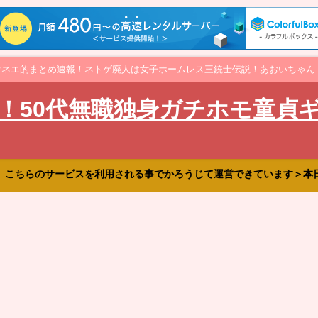
オネエ的まとめ速報！ネトゲ廃人は女子ホームレス三銃士伝説！あおいちゃん
！50代無職独身ガチホモ童貞
、こちらのサービスを利用される事でかろうじて運営できています＞本