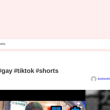
orts
#gay #tiktok #shorts
koshiroh