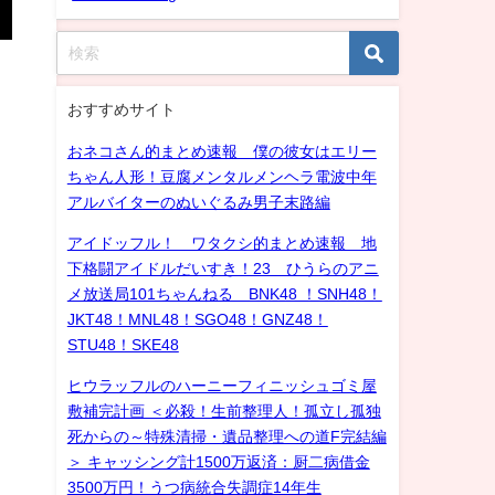
おすすめサイト
おネコさん的まとめ速報 僕の彼女はエリー
ちゃん人形！豆腐メンタルメンヘラ電波中年
アルバイターのぬいぐるみ男子末路編
アイドッフル！ ワタクシ的まとめ速報 地
下格闘アイドルだいすき！23 ひうらのアニ
メ放送局101ちゃんねる BNK48 ！SNH48！
JKT48！MNL48！SGO48！GNZ48！
STU48！SKE48
ヒウラッフルのハーニーフィニッシュゴミ屋
敷補完計画 ＜必殺！生前整理人！孤立し孤独
死からの～特殊清掃・遺品整理への道F完結編
＞ キャッシング計1500万返済：厨二病借金
3500万円！うつ病統合失調症14年生