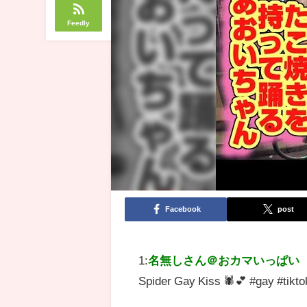
Feedly
Facebook
post
1:
名無しさん＠おカマいっぱい
Spider Gay Kiss 🕷️💕 #gay