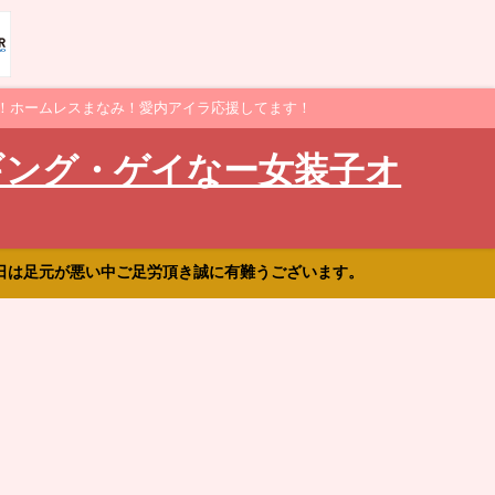
！ホームレスまなみ！愛内アイラ応援してます！
ギング・ゲイなー女装子オ
日は足元が悪い中ご足労頂き誠に有難うございます。