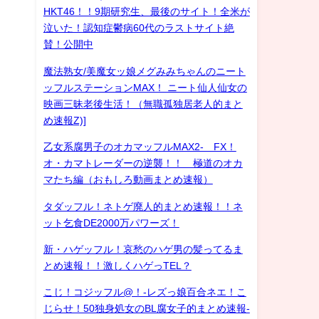
HKT46！！9期研究生、最後のサイト！全米が
泣いた！認知症鬱病60代のラストサイト絶
賛！公開中
魔法熟女/美魔女ッ娘メグみみちゃんのニート
ッフルステーションMAX！ ニート仙人仙女の
映画三昧老後生活！（無職孤独居老人的まと
め速報Z)]
乙女系腐男子のオカマッフルMAX2- FX！
オ・カマトレーダーの逆襲！！ 極道のオカ
マたち編（おもしろ動画まとめ速報）
タダッフル！ネトゲ廃人的まとめ速報！！ネ
ット乞食DE2000万パワーズ！
新・ハゲッフル！哀愁のハゲ男の髪ってるま
とめ速報！！激しくハゲっTEL？
こじ！コジッフル@！-レズっ娘百合ネエ！こ
じらせ！50独身処女のBL腐女子的まとめ速報-