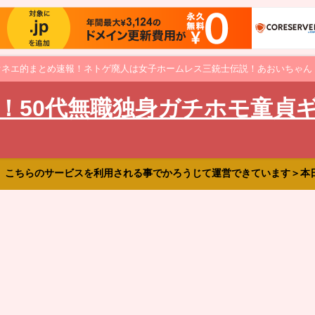
オネエ的まとめ速報！ネトゲ廃人は女子ホームレス三銃士伝説！あおいちゃん
！50代無職独身ガチホモ童貞
、こちらのサービスを利用される事でかろうじて運営できています＞本