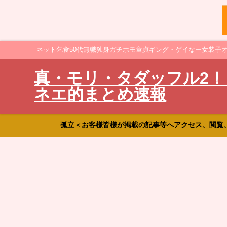
ネット乞食50代無職独身ガチホモ童貞ギング・ゲイなー女装子
真・モリ・タダッフル2！
ネエ的まとめ速報
孤立＜お客様皆様が掲載の記事等へアクセス、閲覧