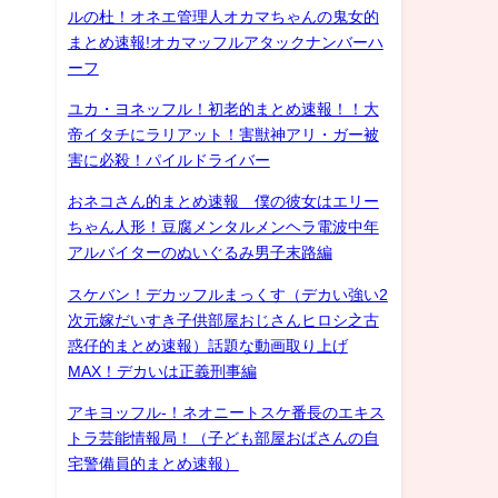
ルの杜！オネエ管理人オカマちゃんの鬼女的
まとめ速報!オカマッフルアタックナンバーハ
ーフ
ユカ・ヨネッフル！初老的まとめ速報！！大
帝イタチにラリアット！害獣神アリ・ガー被
害に必殺！パイルドライバー
おネコさん的まとめ速報 僕の彼女はエリー
ちゃん人形！豆腐メンタルメンヘラ電波中年
アルバイターのぬいぐるみ男子末路編
スケバン！デカッフルまっくす（デカい強い2
次元嫁だいすき子供部屋おじさんヒロシ之古
惑仔的まとめ速報）話題な動画取り上げ
MAX！デカいは正義刑事編
アキヨッフル-！ネオニートスケ番長のエキス
トラ芸能情報局！（子ども部屋おばさんの自
宅警備員的まとめ速報）