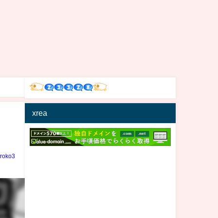
xrea
iroko3