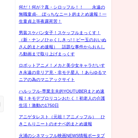
何だ！何が？真・シロッフル！！ 永遠の
無職童貞- ぼっちなニート的まとめ速報！一
生童貞上等夜露死苦！
男装スケバン女子！スケッフルまっくす！
（新・ナンノひゃくしきっ!！ビー玉のおいぬ
さん的まとめ速報） 話題な事件からおもし
ろ動画まで取り上げまっくす
ロボットアニメ！メカと美少女キャラだいす
き永遠の非リア充・非モテ星人 ！あらゆるマ
ニアの為のマニアックサイト
ハルッフル-専業主夫的YOUTUBERまとめ速
報！キモデブロリコンおたく！初老人の介護
生活！激動の1750日
アニゲタレスト（元祖！アニメッフル） ひ
きこもりニートのオナベ的まとめ速報
火浦のシネマッフル映画NEWS情報ポータブ