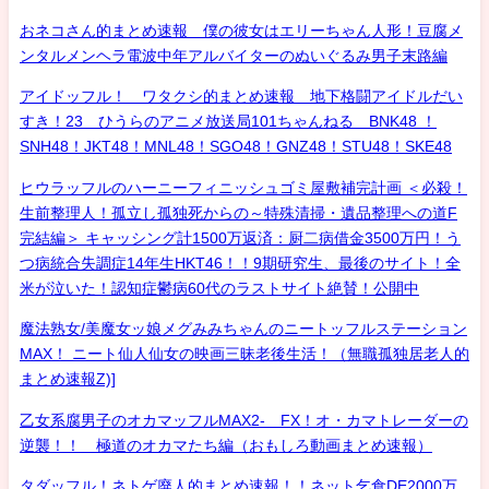
おネコさん的まとめ速報 僕の彼女はエリーちゃん人形！豆腐メ
ンタルメンヘラ電波中年アルバイターのぬいぐるみ男子末路編
アイドッフル！ ワタクシ的まとめ速報 地下格闘アイドルだい
すき！23 ひうらのアニメ放送局101ちゃんねる BNK48 ！
SNH48！JKT48！MNL48！SGO48！GNZ48！STU48！SKE48
ヒウラッフルのハーニーフィニッシュゴミ屋敷補完計画 ＜必殺！
生前整理人！孤立し孤独死からの～特殊清掃・遺品整理への道F
完結編＞ キャッシング計1500万返済：厨二病借金3500万円！う
つ病統合失調症14年生HKT46！！9期研究生、最後のサイト！全
米が泣いた！認知症鬱病60代のラストサイト絶賛！公開中
魔法熟女/美魔女ッ娘メグみみちゃんのニートッフルステーション
MAX！ ニート仙人仙女の映画三昧老後生活！（無職孤独居老人的
まとめ速報Z)]
乙女系腐男子のオカマッフルMAX2- FX！オ・カマトレーダーの
逆襲！！ 極道のオカマたち編（おもしろ動画まとめ速報）
タダッフル！ネトゲ廃人的まとめ速報！！ネット乞食DE2000万