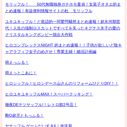
モリッフル！ 50代無職独身ガチホモ童貞！女装子オネエ的ま
とめ速報！有益便利情報サイトの杜 モリッフル
ユキユキッフル！ど底辺的一同驚愕騒然まとめ速報！超氷河期世
代！人生の強制ロスカットですべてを失ったキグナス氷子の愛の
クリスタルキングボンビー脱出大作戦
ヒロコンプレックスNIGHT 的まとめ速報！！子供が欲しいど陰キ
ャアラフィフ女子のめざせ！専業主婦！婚活計画編
萌えっふる！
萌えっとこあに！
ヒロシッフル！ヒロシデース山さんのリフォームひとりDIY！！
ヒロユキユキッフルMAX！スーパークッキング！
徹夜DEテツヤッフル!！レトロ館2号店！
剛Q超児ともっふる！
ヤナッフル ゲームだいすき6！放送局