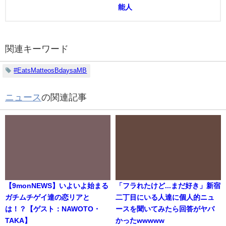
能人
関連キーワード
#EatsMatteosBdaysaMB
ニュース
の関連記事
【9monNEWS】いよいよ始まる
「フラれたけど...まだ好き」新宿
ガチムチゲイ達の恋リアと
二丁目にいる人達に個人的ニュ
は！？【ゲスト：NAWOTO・
ースを聞いてみたら回答がヤバ
TAKA】
かったwwwww