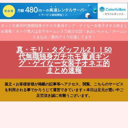
ネット乞食50代無職独身ガチホモ童貞ギング・ゲイなー女装子オネエ的まと
め速報！ネトゲ廃人は女子ホームレス三銃士伝説！あおいちゃん！ホームレ
スまなみ！愛内アイラ応援してます！
真・モリ・タダッフル2！！50
代無職独身ガチホモ童貞ギン
グ・ゲイなー女装子オネエ的
まとめ速報
孤立＜お客様皆様が掲載の記事等へアクセス、閲覧、こちらのサービス
を利用される事でかろうじて運営できています＞本日は足元が悪い中ご
足労頂き誠に有難うございます。