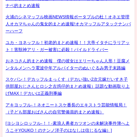
ナベ的まとめ速報
火浦のシネマッフル映画NEWS情報ポータブルの杜！オネエ管理
人オカマちゃんの鬼女的まとめ速報!オカマッフルアタックナンバ
ーハーフ
ユカ・ヨネッフル！初老的まとめ速報！！大帝イタチにラリアッ
ト！害獣神アリ・ガー被害に必殺！パイルドライバー
おネコさん的まとめ速報 僕の彼女はエリーちゃん人形！豆腐メ
ンタルメンヘラ電波中年アルバイターのぬいぐるみ男子末路編
スケバン！デカッフルまっくす（デカい強い2次元嫁だいすき子
供部屋おじさんヒロシ之古惑仔的まとめ速報）話題な動画取り上
げMAX！デカいは正義刑事編
アキヨッフル-！ネオニートスケ番長のエキストラ芸能情報局！
（子ども部屋おばさんの自宅警備員的まとめ速報）
[ヨシヨシロッフル-！！-素浪人勇者カツオンの未解決事件簿へよ
うこそYOUKO！のナンノ洋子のはなしは信じるな編）]