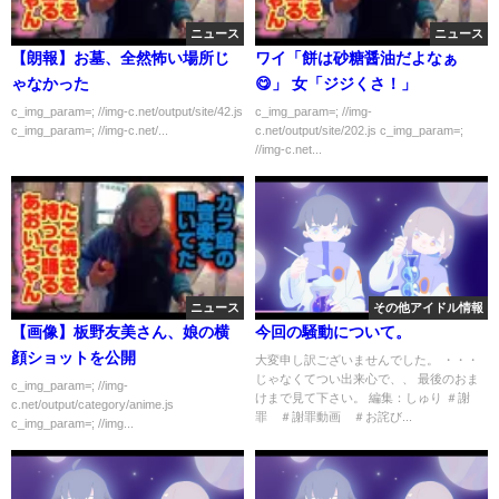
ニュース
ニュース
【朗報】お墓、全然怖い場所じ
ワイ「餅は砂糖醤油だよなぁ
ゃなかった
😋」 女「ジジくさ！」
c_img_param=; //img-c.net/output/site/42.js
c_img_param=; //img-
c_img_param=; //img-c.net/...
c.net/output/site/202.js c_img_param=;
//img-c.net...
ニュース
その他アイドル情報
【画像】板野友美さん、娘の横
今回の騒動について。
顔ショットを公開
大変申し訳ございませんでした。 ・・・
じゃなくてつい出来心で、、 最後のおま
c_img_param=; //img-
けまで見て下さい。 編集：しゅり ＃謝
c.net/output/category/anime.js
罪 ＃謝罪動画 ＃お詫び...
c_img_param=; //img...