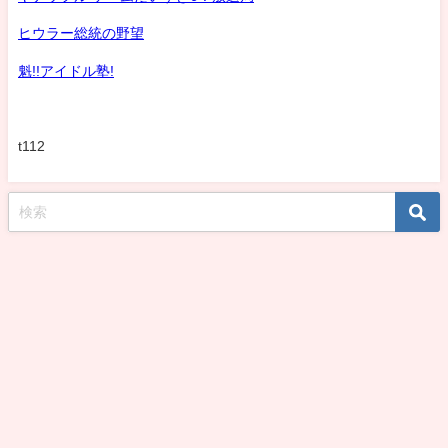
ヒウラー総統の野望
魁!!アイドル塾!
t112