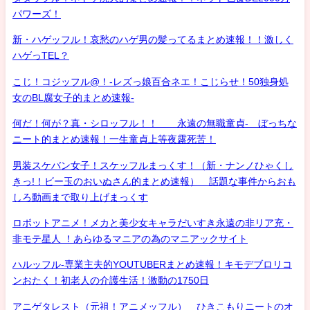
パワーズ！
新・ハゲッフル！哀愁のハゲ男の髪ってるまとめ速報！！激しく
ハゲっTEL？
こじ！コジッフル@！-レズっ娘百合ネエ！こじらせ！50独身処
女のBL腐女子的まとめ速報-
何だ！何が？真・シロッフル！！ 永遠の無職童貞- ぼっちな
ニート的まとめ速報！一生童貞上等夜露死苦！
男装スケバン女子！スケッフルまっくす！（新・ナンノひゃくし
きっ!！ビー玉のおいぬさん的まとめ速報） 話題な事件からおも
しろ動画まで取り上げまっくす
ロボットアニメ！メカと美少女キャラだいすき永遠の非リア充・
非モテ星人 ！あらゆるマニアの為のマニアックサイト
ハルッフル-専業主夫的YOUTUBERまとめ速報！キモデブロリコ
ンおたく！初老人の介護生活！激動の1750日
アニゲタレスト（元祖！アニメッフル） ひきこもりニートのオ