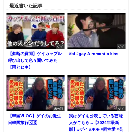
最近書いた記事
ゲイ
ゲイ
【禁断の質問】ゲイカップル
#bl #gay A romantic kiss
呼び出して色々聞いてみた
【雨とヒキ】
未分類
ゲイ
【韓国VLOG】ゲイのお誕生
実はゲイを公表している芸能
日韓国旅行🇰🇷
人がこちら...【2024年最新
版】#ゲイ #ホモ #同性愛 #芸