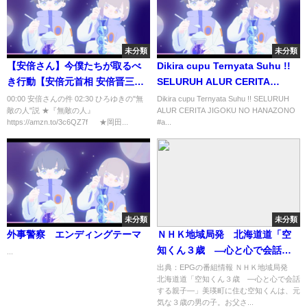
未分類
未分類
【安倍さん】今僕たちが取るべ
Dikira cupu Ternyata Suhu !!
き行動【安倍元首相 安倍晋三】
SELURUH ALUR CERITA
【岡田斗司夫 / 切り抜き / 】
JIGOKU NO HANAZONO
00:00 安倍さんの件 02:30 ひろゆきの"無
Dikira cupu Ternyata Suhu !! SELURUH
敵の人"説 ★『無敵の人』
ALUR CERITA JIGOKU NO HANAZONO
https://amzn.to/3c6QZ7f ★岡田...
#a...
未分類
未分類
外事警察 エンディングテーマ
ＮＨＫ地域局発 北海道道「空
知くん３歳 ―心と心で会話す
...
る親子―」[字]…の番組内容解析
出典：EPGの番組情報 ＮＨＫ地域局発
北海道道「空知くん３歳 ―心と心で会話
まとめ
する親子―」美瑛町に住む空知くんは、元
気な３歳の男の子。お父さ...