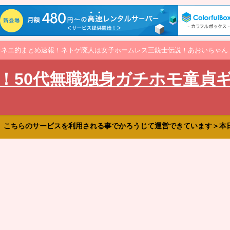
オネエ的まとめ速報！ネトゲ廃人は女子ホームレス三銃士伝説！あおいちゃん
！50代無職独身ガチホモ童貞
、こちらのサービスを利用される事でかろうじて運営できています＞本