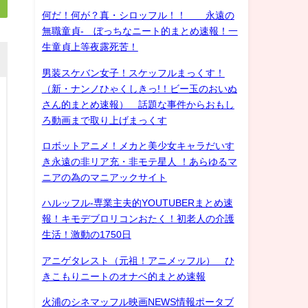
何だ！何が？真・シロッフル！！ 永遠の
無職童貞- ぼっちなニート的まとめ速報！一
生童貞上等夜露死苦！
男装スケバン女子！スケッフルまっくす！
（新・ナンノひゃくしきっ!！ビー玉のおいぬ
さん的まとめ速報） 話題な事件からおもし
ろ動画まで取り上げまっくす
ロボットアニメ！メカと美少女キャラだいす
き永遠の非リア充・非モテ星人 ！あらゆるマ
ニアの為のマニアックサイト
ハルッフル-専業主夫的YOUTUBERまとめ速
報！キモデブロリコンおたく！初老人の介護
生活！激動の1750日
アニゲタレスト（元祖！アニメッフル） ひ
きこもりニートのオナベ的まとめ速報
火浦のシネマッフル映画NEWS情報ポータブ