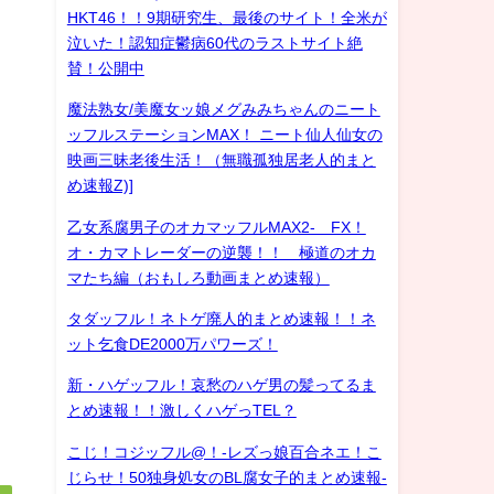
HKT46！！9期研究生、最後のサイト！全米が
泣いた！認知症鬱病60代のラストサイト絶
賛！公開中
魔法熟女/美魔女ッ娘メグみみちゃんのニート
ッフルステーションMAX！ ニート仙人仙女の
映画三昧老後生活！（無職孤独居老人的まと
め速報Z)]
乙女系腐男子のオカマッフルMAX2- FX！
オ・カマトレーダーの逆襲！！ 極道のオカ
マたち編（おもしろ動画まとめ速報）
タダッフル！ネトゲ廃人的まとめ速報！！ネ
ット乞食DE2000万パワーズ！
新・ハゲッフル！哀愁のハゲ男の髪ってるま
とめ速報！！激しくハゲっTEL？
こじ！コジッフル@！-レズっ娘百合ネエ！こ
じらせ！50独身処女のBL腐女子的まとめ速報-