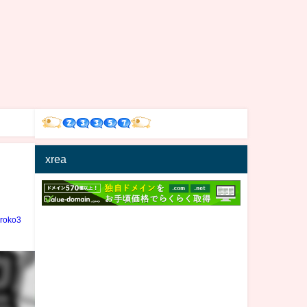
xrea
iroko3