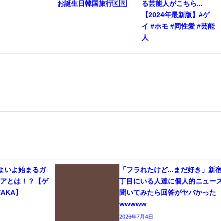
お誕生日韓国旅行🇰🇷
る芸能人がこちら...
【2024年最新版】#ゲ
イ #ホモ #同性愛 #芸能
人
いよいよ始まるガ
「フラれたけど...まだ好き」新
リアとは！？【ゲ
丁目にいる人達に個人的ニュー
AKA】
聞いてみたら回答がヤバかった
wwwww
2026年7月4日