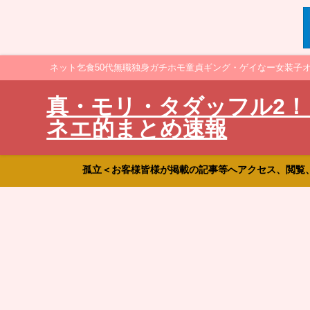
ネット乞食50代無職独身ガチホモ童貞ギング・ゲイなー女装子
真・モリ・タダッフル2！
ネエ的まとめ速報
孤立＜お客様皆様が掲載の記事等へアクセス、閲覧