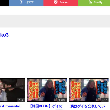
はてブ
Pocket
Feedly
oko3
ゲイ
未分類
ゲイ
y A romantic
【韓国VLOG】ゲイの
実はゲイを公表してい