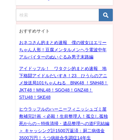
おすすめサイト
おネコさん的まとめ速報 僕の彼女はエリー
ちゃん人形！豆腐メンタルメンヘラ電波中年
アルバイターのぬいぐるみ男子末路編
アイドッフル！ ワタクシ的まとめ速報 地
下格闘アイドルだいすき！23 ひうらのアニ
メ放送局101ちゃんねる BNK48 ！SNH48！
JKT48！MNL48！SGO48！GNZ48！
STU48！SKE48
ヒウラッフルのハーニーフィニッシュゴミ屋
敷補完計画 ＜必殺！生前整理人！孤立し孤独
死からの～特殊清掃・遺品整理への道F完結編
＞ キャッシング計1500万返済：厨二病借金
3500万円！うつ病統合失調症14年生