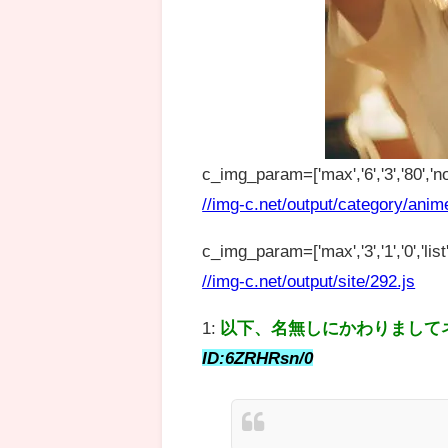
c_img_param=['max','6','3','80','no
//img-c.net/output/category/anim
c_img_param=['max','3','1','0','list',
//img-c.net/output/site/292.js
1:
以下、名無しにかわりまして
ID:6ZRHRsn/0