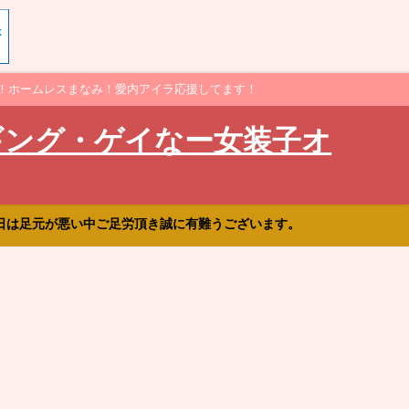
！ホームレスまなみ！愛内アイラ応援してます！
ギング・ゲイなー女装子オ
日は足元が悪い中ご足労頂き誠に有難うございます。