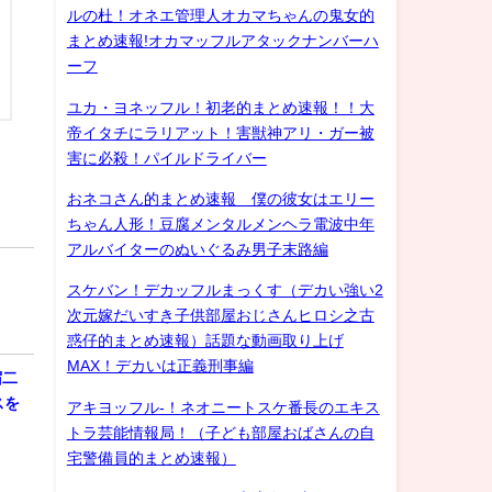
ルの杜！オネエ管理人オカマちゃんの鬼女的
まとめ速報!オカマッフルアタックナンバーハ
ーフ
ユカ・ヨネッフル！初老的まとめ速報！！大
帝イタチにラリアット！害獣神アリ・ガー被
害に必殺！パイルドライバー
おネコさん的まとめ速報 僕の彼女はエリー
ちゃん人形！豆腐メンタルメンヘラ電波中年
アルバイターのぬいぐるみ男子末路編
スケバン！デカッフルまっくす（デカい強い2
次元嫁だいすき子供部屋おじさんヒロシ之古
惑仔的まとめ速報）話題な動画取り上げ
MAX！デカいは正義刑事編
宿二
スを
アキヨッフル-！ネオニートスケ番長のエキス
トラ芸能情報局！（子ども部屋おばさんの自
宅警備員的まとめ速報）