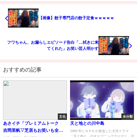
【画像】餃子専門店の餃子定食ｗｗｗｗｗ
フワちゃん、お漏らしエピソード告白「…拭きに来
てくれた」お笑い芸人明かす
おすすめの記事
文化
未分類
あさイチ「プレミアムトーク
天と地との川中島
吉岡里帆▽芝居もお笑いも全
1969 年にＮＨＫが放送した大河ドラマ
「天と地と」のオープニングテーマと，川