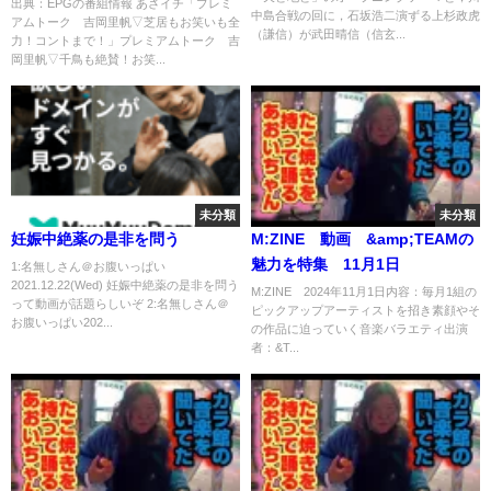
力！コントまで！」[字] …の番
出典：EPGの番組情報 あさイチ「プレミ
中島合戦の回に，石坂浩二演ずる上杉政虎
アムトーク 吉岡里帆▽芝居もお笑いも全
組内容解析まとめ
（謙信）が武田晴信（信玄...
力！コントまで！」プレミアムトーク 吉
岡里帆▽千鳥も絶賛！お笑...
未分類
未分類
妊娠中絶薬の是非を問う
M:ZINE 動画 &amp;TEAMの
魅力を特集 11月1日
1:名無しさん＠お腹いっぱい
2021.12.22(Wed) 妊娠中絶薬の是非を問う
M:ZINE 2024年11月1日内容：毎月1組の
って動画が話題らしいぞ 2:名無しさん＠
ピックアップアーティストを招き素顔やそ
お腹いっぱい202...
の作品に迫っていく音楽バラエティ出演
者：&T...