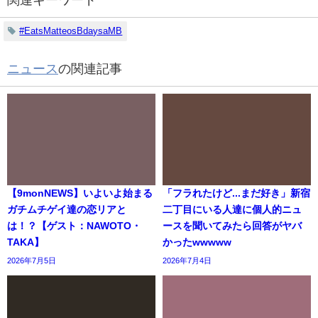
関連キーワード
#EatsMatteosBdaysaMB
ニュース
の関連記事
【9monNEWS】いよいよ始まる
「フラれたけど...まだ好き」新宿
ガチムチゲイ達の恋リアと
二丁目にいる人達に個人的ニュ
は！？【ゲスト：NAWOTO・
ースを聞いてみたら回答がヤバ
TAKA】
かったwwwww
2026年7月5日
2026年7月4日