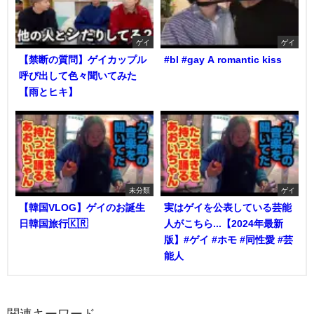
ゲイ
ゲイ
【禁断の質問】ゲイカップル
#bl #gay A romantic kiss
呼び出して色々聞いてみた
【雨とヒキ】
未分類
ゲイ
【韓国VLOG】ゲイのお誕生
実はゲイを公表している芸能
日韓国旅行🇰🇷
人がこちら...【2024年最新
版】#ゲイ #ホモ #同性愛 #芸
能人