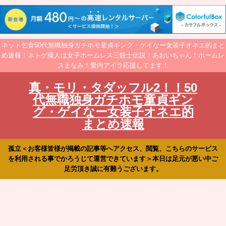
ネット乞食50代無職独身ガチホモ童貞ギング・ゲイなー女装子オネエ的まと
め速報！ネトゲ廃人は女子ホームレス三銃士伝説！あおいちゃん！ホームレ
スまなみ！愛内アイラ応援してます！
真・モリ・タダッフル2！！50
代無職独身ガチホモ童貞ギン
グ・ゲイなー女装子オネエ的
まとめ速報
孤立＜お客様皆様が掲載の記事等へアクセス、閲覧、こちらのサービス
を利用される事でかろうじて運営できています＞本日は足元が悪い中ご
足労頂き誠に有難うございます。