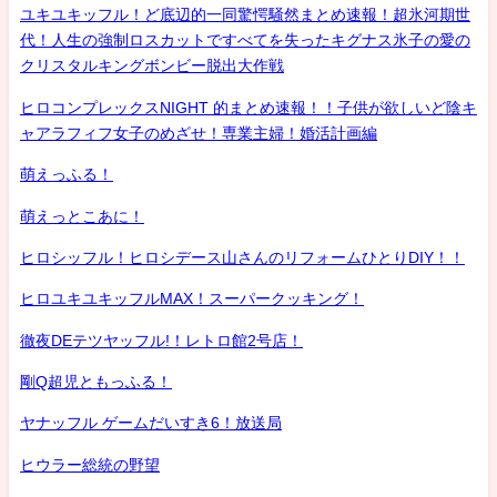
ユキユキッフル！ど底辺的一同驚愕騒然まとめ速報！超氷河期世
代！人生の強制ロスカットですべてを失ったキグナス氷子の愛の
クリスタルキングボンビー脱出大作戦
ヒロコンプレックスNIGHT 的まとめ速報！！子供が欲しいど陰キ
ャアラフィフ女子のめざせ！専業主婦！婚活計画編
萌えっふる！
萌えっとこあに！
ヒロシッフル！ヒロシデース山さんのリフォームひとりDIY！！
ヒロユキユキッフルMAX！スーパークッキング！
徹夜DEテツヤッフル!！レトロ館2号店！
剛Q超児ともっふる！
ヤナッフル ゲームだいすき6！放送局
ヒウラー総統の野望