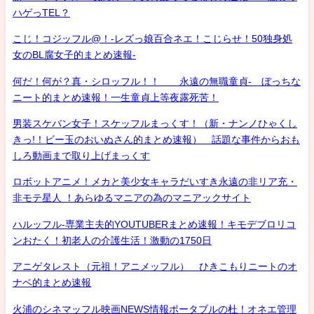
ハゲっTEL？
こじ！コジッフル@！-レズっ娘百合ネエ！こじらせ！50独身処
女のBL腐女子的まとめ速報-
何だ！何が？真・シロッフル！！ 永遠の無職童貞- ぼっちな
ニート的まとめ速報！一生童貞上等夜露死苦！
男装スケバン女子！スケッフルまっくす！（新・ナンノひゃくし
きっ!！ビー玉のおいぬさん的まとめ速報） 話題な事件からおも
しろ動画まで取り上げまっくす
ロボットアニメ！メカと美少女キャラだいすき永遠の非リア充・
非モテ星人 ！あらゆるマニアの為のマニアックサイト
ハルッフル-専業主夫的YOUTUBERまとめ速報！キモデブロリコ
ンおたく！初老人の介護生活！激動の1750日
アニゲタレスト（元祖！アニメッフル） ひきこもりニートのオ
ナベ的まとめ速報
火浦のシネマッフル映画NEWS情報ポータブルの杜！オネエ管理