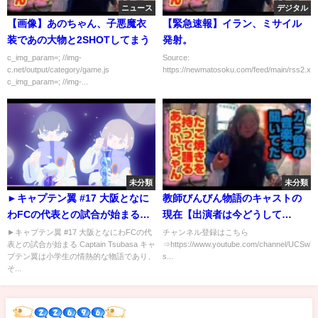
ニュース
デジタル
【画像】あのちゃん、子悪魔衣
【緊急速報】イラン、ミサイル
装であの大物と2SHOTしてまう
発射。
c_img_param=; //img-
Source:
c.net/output/category/game.js
https://newmatosoku.com/feed/main/rss2.xml.
c_img_param=; //img-...
未分類
未分類
►キャプテン翼 #17 大阪となに
教師びんびん物語のキャストの
わFCの代表との試合が始まる
現在【出演者は今どうして
Captain Tsubasa
る？】
►キャプテン翼 #17 大阪となにわFCの代
チャンネル登録はこちら
表との試合が始まる Captain Tsubasa キャ
⇒https://www.youtube.com/channel/UCSw
プテン翼は小学生の情熱的な物語であり、
s...
そ...