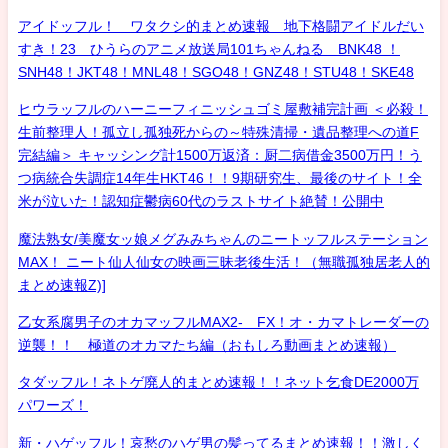
アイドッフル！ ワタクシ的まとめ速報 地下格闘アイドルだい
すき！23 ひうらのアニメ放送局101ちゃんねる BNK48 ！
SNH48！JKT48！MNL48！SGO48！GNZ48！STU48！SKE48
ヒウラッフルのハーニーフィニッシュゴミ屋敷補完計画 ＜必殺！
生前整理人！孤立し孤独死からの～特殊清掃・遺品整理への道F
完結編＞ キャッシング計1500万返済：厨二病借金3500万円！う
つ病統合失調症14年生HKT46！！9期研究生、最後のサイト！全
米が泣いた！認知症鬱病60代のラストサイト絶賛！公開中
魔法熟女/美魔女ッ娘メグみみちゃんのニートッフルステーション
MAX！ ニート仙人仙女の映画三昧老後生活！（無職孤独居老人的
まとめ速報Z)]
乙女系腐男子のオカマッフルMAX2- FX！オ・カマトレーダーの
逆襲！！ 極道のオカマたち編（おもしろ動画まとめ速報）
タダッフル！ネトゲ廃人的まとめ速報！！ネット乞食DE2000万
パワーズ！
新・ハゲッフル！哀愁のハゲ男の髪ってるまとめ速報！！激しく