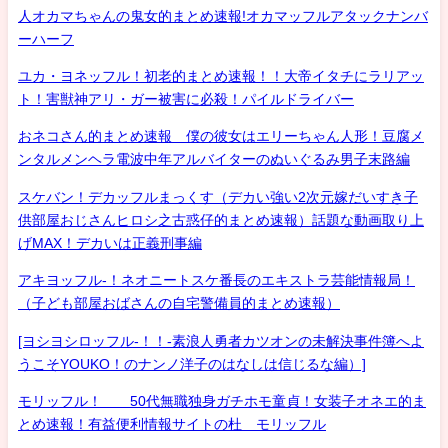
人オカマちゃんの鬼女的まとめ速報!オカマッフルアタックナンバ
ーハーフ
ユカ・ヨネッフル！初老的まとめ速報！！大帝イタチにラリアッ
ト！害獣神アリ・ガー被害に必殺！パイルドライバー
おネコさん的まとめ速報 僕の彼女はエリーちゃん人形！豆腐メ
ンタルメンヘラ電波中年アルバイターのぬいぐるみ男子末路編
スケバン！デカッフルまっくす（デカい強い2次元嫁だいすき子
供部屋おじさんヒロシ之古惑仔的まとめ速報）話題な動画取り上
げMAX！デカいは正義刑事編
アキヨッフル-！ネオニートスケ番長のエキストラ芸能情報局！
（子ども部屋おばさんの自宅警備員的まとめ速報）
[ヨシヨシロッフル-！！-素浪人勇者カツオンの未解決事件簿へよ
うこそYOUKO！のナンノ洋子のはなしは信じるな編）]
モリッフル！ 50代無職独身ガチホモ童貞！女装子オネエ的ま
とめ速報！有益便利情報サイトの杜 モリッフル