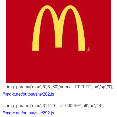
c_img_param=['max','6','3','80','normal','FFFFFF','on','sp','9'];
//img-c.net/output/site/202.js
c_img_param=['max','3','1','0','list','0009FF','off','pc','14'];
//img-c.net/output/site/292.js