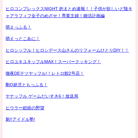
ヒロコンプレックスNIGHT 的まとめ速報！！子供が欲しいど陰キ
ャアラフィフ女子のめざせ！専業主婦！婚活計画編
萌えっふる！
萌えっとこあに！
ヒロシッフル！ヒロシデース山さんのリフォームひとりDIY！！
ヒロユキユキッフルMAX！スーパークッキング！
徹夜DEテツヤッフル!！レトロ館2号店！
剛Q超児ともっふる！
ヤナッフル ゲームだいすき6！放送局
ヒウラー総統の野望
魁!!アイドル塾!