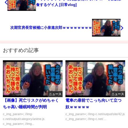
食するゲイ人 [日常vlog]
次期官房長官候補に小泉進次郎ｗｗｗｗｗｗｗｗ
おすすめの記事
ニュース
ニュース
【画像】死亡リスクがめちゃく
電車の扉前でこっち向いて立つ
ちゃ高い睡眠時間が判明
奴ｗｗｗｗｗ
c_img_param=; //img-
c_img_param=; //img-c.net/output/site/42.js
c.net/output/category/anime.js
c_img_param=; //img-c.net/...
c_img_param=; //img...