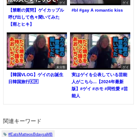
ゲイ
ゲイ
【禁断の質問】ゲイカップル
#bl #gay A romantic kiss
呼び出して色々聞いてみた
【雨とヒキ】
未分類
ゲイ
【韓国VLOG】ゲイのお誕生
実はゲイを公表している芸能
日韓国旅行🇰🇷
人がこちら...【2024年最新
版】#ゲイ #ホモ #同性愛 #芸
能人
関連キーワード
#EatsMatteosBdaysaMB