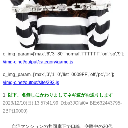
c_img_param=['max','6','3','80','normal','FFFFFF','on','sp','9'];
//img-c.net/output/category/game.js
c_img_param=['max','3','1','0','list','0009FF','off','pc','14'];
//img-c.net/output/site/292.js
1:
以下、名無しにかわりましてネギ速がお送りします
2023/12/10(日) 13:57:41.99 ID:bs3JGfat0● BE:632443795-
2BP(10000)
自宅マンションの共同廊下で口論、交際中の20代