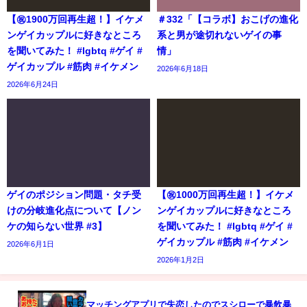
【㊗️1900万回再生超！】イケメ
＃332「【コラボ】おこげの進化
ンゲイカップルに好きなところ
系と男が途切れないゲイの事
を聞いてみた！ #lgbtq #ゲイ #
情」
ゲイカップル #筋肉 #イケメン
2026年6月18日
2026年6月24日
ゲイのポジション問題・タチ受
【㊗️1000万回再生超！】イケメ
けの分岐進化点について【ノン
ンゲイカップルに好きなところ
ケの知らない世界 #3】
を聞いてみた！ #lgbtq #ゲイ #
ゲイカップル #筋肉 #イケメン
2026年6月1日
2026年1月2日
マッチングアプリで失恋したのでスシローで暴飲暴