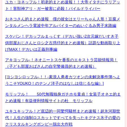
ユカ・ヨネッフル！初老的まとめ速報！！大帝イタチにラリアッ
ト！害獣神アリ・ガー被害に必殺！パイルドライバー
おネコさん的まとめ速報 僕の彼女はエリーちゃん人形！豆腐メ
ンタルメンヘラ電波中年アルバイターのぬいぐるみ男子末路編
スケバン！デカッフルまっくす（デカい強い2次元嫁だいすき子
供部屋おじさんヒロシ之古惑仔的まとめ速報）話題な動画取り上
げMAX！デカいは正義刑事編
アキヨッフル-！ネオニートスケ番長のエキストラ芸能情報局！
（子ども部屋おばさんの自宅警備員的まとめ速報）
[ヨシヨシロッフル-！！-素浪人勇者カツオンの未解決事件簿へよ
うこそYOUKO！のナンノ洋子のはなしは信じるな編）]
モリッフル！ 50代無職独身ガチホモ童貞！女装子オネエ的ま
とめ速報！有益便利情報サイトの杜 モリッフル
ユキユキッフル！ど底辺的一同驚愕騒然まとめ速報！超氷河期世
代！人生の強制ロスカットですべてを失ったキグナス氷子の愛の
クリスタルキングボンビー脱出大作戦