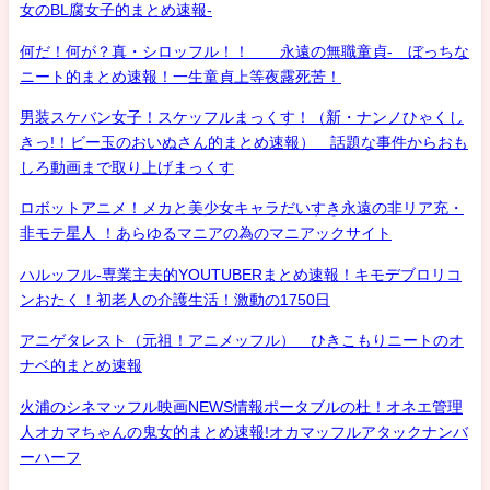
女のBL腐女子的まとめ速報-
何だ！何が？真・シロッフル！！ 永遠の無職童貞- ぼっちな
ニート的まとめ速報！一生童貞上等夜露死苦！
男装スケバン女子！スケッフルまっくす！（新・ナンノひゃくし
きっ!！ビー玉のおいぬさん的まとめ速報） 話題な事件からおも
しろ動画まで取り上げまっくす
ロボットアニメ！メカと美少女キャラだいすき永遠の非リア充・
非モテ星人 ！あらゆるマニアの為のマニアックサイト
ハルッフル-専業主夫的YOUTUBERまとめ速報！キモデブロリコ
ンおたく！初老人の介護生活！激動の1750日
アニゲタレスト（元祖！アニメッフル） ひきこもりニートのオ
ナベ的まとめ速報
火浦のシネマッフル映画NEWS情報ポータブルの杜！オネエ管理
人オカマちゃんの鬼女的まとめ速報!オカマッフルアタックナンバ
ーハーフ