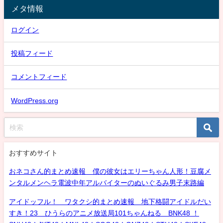
メタ情報
ログイン
投稿フィード
コメントフィード
WordPress.org
おすすめサイト
おネコさん的まとめ速報 僕の彼女はエリーちゃん人形！豆腐メ
ンタルメンヘラ電波中年アルバイターのぬいぐるみ男子末路編
アイドッフル！ ワタクシ的まとめ速報 地下格闘アイドルだい
すき！23 ひうらのアニメ放送局101ちゃんねる BNK48 ！