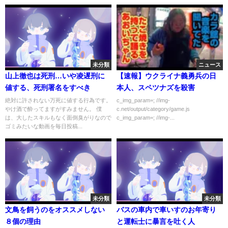
未分類
ニュース
山上徹也は死刑…いや凌遅刑に
【速報】ウクライナ義勇兵の日
値する、死刑署名をすべき
本人、スペツナズを殺害
絶対に許されない万死に値する行為です。
c_img_param=; //img-
やけ酒で酔ってますがすみません。 僕
c.net/output/category/game.js
は、大したスキルもなく面倒臭がりなので
c_img_param=; //img-...
ゴミみたいな動画を毎日投稿...
未分類
未分類
文鳥を飼うのをオススメしない
バスの車内で車いすのお年寄り
８個の理由
と運転士に暴言を吐く人