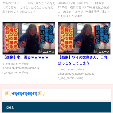
文鳥のデメリット、短所、嫌なところをあ
2014年7月29日火曜日の、十日市場駅
えてご紹介。 こうなりたくなかったら文
12:15発、横浜市営バス65系統地区公園経
鳥を飼うのをやめましょう！
由、若葉台中央行で、十日市場駅で車いす
━━━━━━━━━━━━━━━━━━...
のお年寄りが乗車さ...
ニュース
ニュース
【画像】水、濁るｗｗｗｗｗ
【画像】ワイの文鳥さん、日向
ぼっこをしてしまう
c_img_param=; //img-
c.net/output/category/game.js
c_img_param=; //img-
c_img_param=; //img-...
c.net/output/category/game.js
c_img_param=; //img-...
xrea