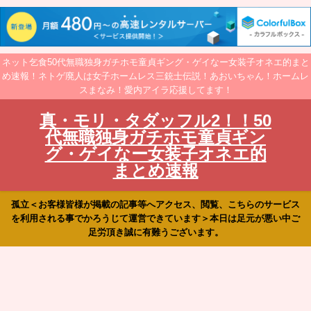
ネット乞食50代無職独身ガチホモ童貞ギング・ゲイなー女装子オネエ的まと
め速報！ネトゲ廃人は女子ホームレス三銃士伝説！あおいちゃん！ホームレ
スまなみ！愛内アイラ応援してます！
真・モリ・タダッフル2！！50
代無職独身ガチホモ童貞ギン
グ・ゲイなー女装子オネエ的
まとめ速報
孤立＜お客様皆様が掲載の記事等へアクセス、閲覧、こちらのサービス
を利用される事でかろうじて運営できています＞本日は足元が悪い中ご
足労頂き誠に有難うございます。