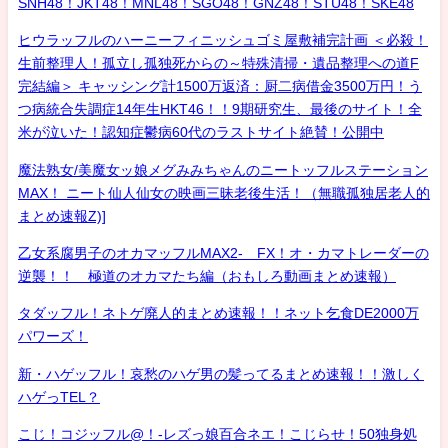
SNH48！JKT48！MNL48！SGO48！GNZ48！STU48！SKE48
ヒウラッフルのハーニーフィニッシュゴミ屋敷補完計画 ＜必殺！
生前整理人！孤立し孤独死からの～特殊清掃・遺品整理への道F
完結編＞ キャッシング計1500万返済：厨二病借金3500万円！う
つ病統合失調症14年生HKT46！！9期研究生、最後のサイト！全
米が泣いた！認知症鬱病60代のラストサイト絶賛！公開中
魔法熟女/美魔女ッ娘メグみみちゃんのニートッフルステーション
MAX！ ニート仙人仙女の映画三昧老後生活！（無職孤独居老人的
まとめ速報Z)]
乙女系腐男子のオカマッフルMAX2- FX！オ・カマトレーダーの
逆襲！！ 極道のオカマたち編（おもしろ動画まとめ速報）
タダッフル！ネトゲ廃人的まとめ速報！！ネット乞食DE2000万
パワーズ！
新・ハゲッフル！哀愁のハゲ男の髪ってるまとめ速報！！激しく
ハゲっTEL？
こじ！コジッフル@！-レズっ娘百合ネエ！こじらせ！50独身処