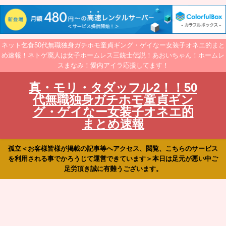
ネット乞食50代無職独身ガチホモ童貞ギング・ゲイなー女装子オネエ的まと
め速報！ネトゲ廃人は女子ホームレス三銃士伝説！あおいちゃん！ホームレ
スまなみ！愛内アイラ応援してます！
真・モリ・タダッフル2！！50
代無職独身ガチホモ童貞ギン
グ・ゲイなー女装子オネエ的
まとめ速報
孤立＜お客様皆様が掲載の記事等へアクセス、閲覧、こちらのサービス
を利用される事でかろうじて運営できています＞本日は足元が悪い中ご
足労頂き誠に有難うございます。