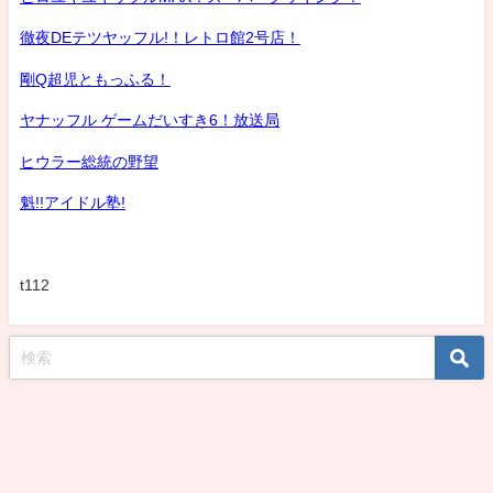
徹夜DEテツヤッフル!！レトロ館2号店！
剛Q超児ともっふる！
ヤナッフル ゲームだいすき6！放送局
ヒウラー総統の野望
魁!!アイドル塾!
t112