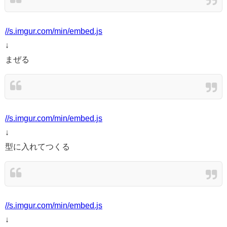
//s.imgur.com/min/embed.js
↓
まぜる
//s.imgur.com/min/embed.js
↓
型に入れてつくる
//s.imgur.com/min/embed.js
↓