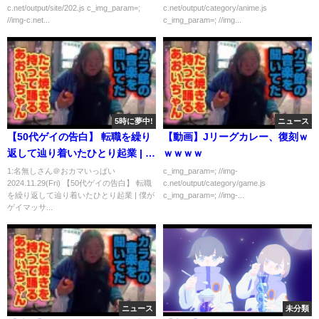
c.net/output/site/202.js c_img_param=;
c.net/output/category/anime.js
//img-c.net...
c_img_param=; //img...
5時に夢中!
ニュース
【50代ゲイの告白】 転職を繰り
【動画】Jリーグカレー、復刻ｗ
返して辿り着いたひとり起業 | 僕
ｗｗｗｗ
がゲイマッサージサロンを始め
1:名無しさん＠おカマいっぱい
c_img_param=; //img-
2024.11.29(Fri) 【50代ゲイの告白】 転職
c.net/output/category/game.js
た理由
を繰り返して辿り着いたひとり起業 | 僕が
c_img_param=; //img-...
ゲイマッサ...
ニュース
未分類