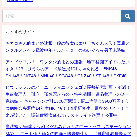
おすすめサイト
おネコさん的まとめ速報 僕の彼女はエリーちゃん人形！豆腐メ
ンタルメンヘラ電波中年アルバイターのぬいぐるみ男子末路編
アイドッフル！ ワタクシ的まとめ速報 地下格闘アイドルだい
すき！23 ひうらのアニメ放送局101ちゃんねる BNK48 ！
SNH48！JKT48！MNL48！SGO48！GNZ48！STU48！SKE48
ヒウラッフルのハーニーフィニッシュゴミ屋敷補完計画 ＜必殺！
生前整理人！孤立し孤独死からの～特殊清掃・遺品整理への道F
完結編＞ キャッシング計1500万返済：厨二病借金3500万円！う
つ病統合失調症14年生HKT46！！9期研究生、最後のサイト！全
米が泣いた！認知症鬱病60代のラストサイト絶賛！公開中
魔法熟女/美魔女ッ娘メグみみちゃんのニートッフルステーション
MAX！ ニート仙人仙女の映画三昧老後生活！（無職孤独居老人的