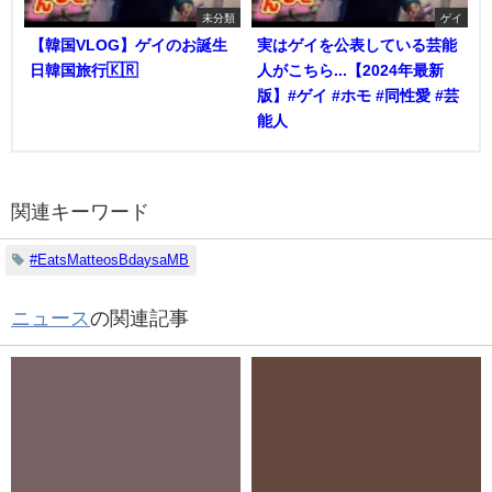
未分類
ゲイ
【韓国VLOG】ゲイのお誕生
実はゲイを公表している芸能
日韓国旅行🇰🇷
人がこちら...【2024年最新
版】#ゲイ #ホモ #同性愛 #芸
能人
関連キーワード
#EatsMatteosBdaysaMB
ニュース
の関連記事