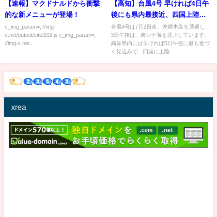
【速報】マクドナルドから衝撃
【高知】台風4号 早ければ4日午
的な新メニューが登場！
後にも県内最接近、四国上陸の
恐れも (22/07/03 18:00)
c_img_param=; //img-
台風4号は7月2日夜、沖縄本島を通過し、
c.net/output/site/202.js c_img_param=;
3日午後は、東シナ海を北上しています。
//img-c.net...
高知県内には早ければ5日午後に最も近づ
く見込みで、四国に上陸...
xrea