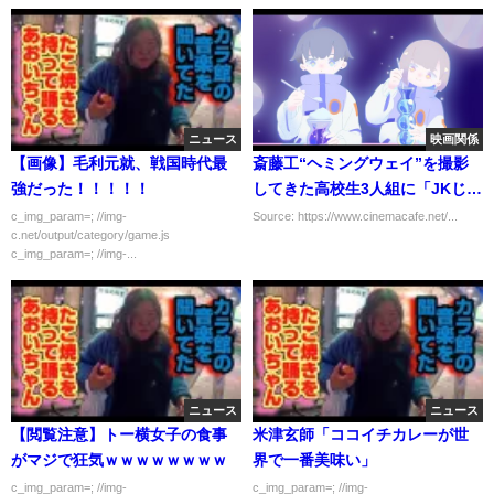
ニュース
映画関係
【画像】毛利元就、戦国時代最
斎藤工“ヘミングウェイ”を撮影
強だった！！！！！
してきた高校生3人組に「JKじゃ
なかった」「JKが犯人かな」な
c_img_param=; //img-
Source: https://www.cinemacafe.net/...
c.net/output/category/game.js
ど様々な考察巻き起こる…「漂
c_img_param=; //img-...
着者」7話
ニュース
ニュース
【閲覧注意】トー横女子の食事
米津玄師「ココイチカレーが世
がマジで狂気ｗｗｗｗｗｗｗｗ
界で一番美味い」
c_img_param=; //img-
c_img_param=; //img-