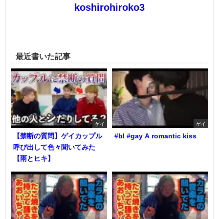
koshirohiroko3
最近書いた記事
ゲイ
ゲイ
【禁断の質問】ゲイカップル
#bl #gay A romantic kiss
呼び出して色々聞いてみた
【雨とヒキ】