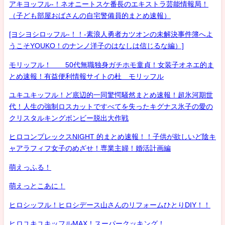
アキヨッフル-！ネオニートスケ番長のエキストラ芸能情報局！
（子ども部屋おばさんの自宅警備員的まとめ速報）
[ヨシヨシロッフル-！！-素浪人勇者カツオンの未解決事件簿へよ
うこそYOUKO！のナンノ洋子のはなしは信じるな編）]
モリッフル！ 50代無職独身ガチホモ童貞！女装子オネエ的ま
とめ速報！有益便利情報サイトの杜 モリッフル
ユキユキッフル！ど底辺的一同驚愕騒然まとめ速報！超氷河期世
代！人生の強制ロスカットですべてを失ったキグナス氷子の愛の
クリスタルキングボンビー脱出大作戦
ヒロコンプレックスNIGHT 的まとめ速報！！子供が欲しいど陰キ
ャアラフィフ女子のめざせ！専業主婦！婚活計画編
萌えっふる！
萌えっとこあに！
ヒロシッフル！ヒロシデース山さんのリフォームひとりDIY！！
ヒロユキユキッフルMAX！スーパークッキング！