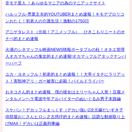
非モテ星人 ！あらゆるマニアの為のマニアックサイト
ハルッフル-専業主夫的YOUTUBERまとめ速報！キモデブロリコ
ンおたく！初老人の介護生活！激動の1750日
アニゲタレスト（元祖！アニメッフル） ひきこもりニートのオ
ナベ的まとめ速報
火浦のシネマッフル映画NEWS情報ポータブルの杜！オネエ管理
人オカマちゃんの鬼女的まとめ速報!オカマッフルアタックナンバ
ーハーフ
ユカ・ヨネッフル！初老的まとめ速報！！大帝イタチにラリアッ
ト！害獣神アリ・ガー被害に必殺！パイルドライバー
おネコさん的まとめ速報 僕の彼女はエリーちゃん人形！豆腐メ
ンタルメンヘラ電波中年アルバイターのぬいぐるみ男子末路編
スケバン！デカッフルまっくす（デカい強い2次元嫁だいすき子
供部屋おじさんヒロシ之古惑仔的まとめ速報）話題な動画取り上
げMAX！デカいは正義刑事編