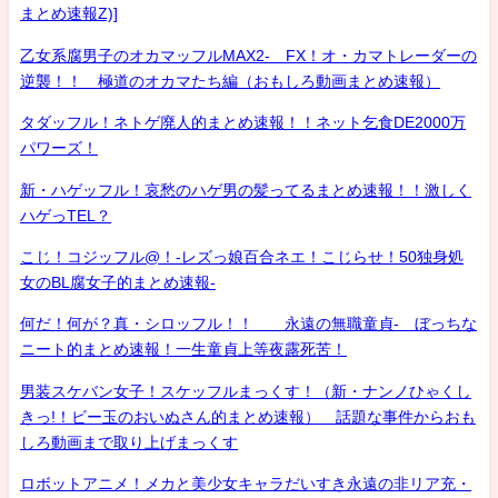
まとめ速報Z)]
乙女系腐男子のオカマッフルMAX2- FX！オ・カマトレーダーの
逆襲！！ 極道のオカマたち編（おもしろ動画まとめ速報）
タダッフル！ネトゲ廃人的まとめ速報！！ネット乞食DE2000万
パワーズ！
新・ハゲッフル！哀愁のハゲ男の髪ってるまとめ速報！！激しく
ハゲっTEL？
こじ！コジッフル@！-レズっ娘百合ネエ！こじらせ！50独身処
女のBL腐女子的まとめ速報-
何だ！何が？真・シロッフル！！ 永遠の無職童貞- ぼっちな
ニート的まとめ速報！一生童貞上等夜露死苦！
男装スケバン女子！スケッフルまっくす！（新・ナンノひゃくし
きっ!！ビー玉のおいぬさん的まとめ速報） 話題な事件からおも
しろ動画まで取り上げまっくす
ロボットアニメ！メカと美少女キャラだいすき永遠の非リア充・