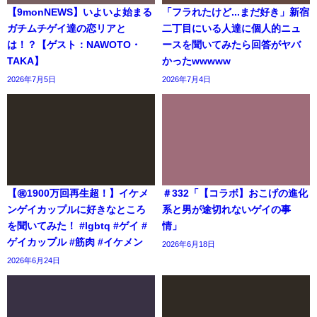
【9monNEWS】いよいよ始まる
「フラれたけど...まだ好き」新宿
ガチムチゲイ達の恋リアと
二丁目にいる人達に個人的ニュ
は！？【ゲスト：NAWOTO・
ースを聞いてみたら回答がヤバ
TAKA】
かったwwwww
2026年7月5日
2026年7月4日
【㊗️1900万回再生超！】イケメ
＃332「【コラボ】おこげの進化
ンゲイカップルに好きなところ
系と男が途切れないゲイの事
を聞いてみた！ #lgbtq #ゲイ #
情」
ゲイカップル #筋肉 #イケメン
2026年6月18日
2026年6月24日