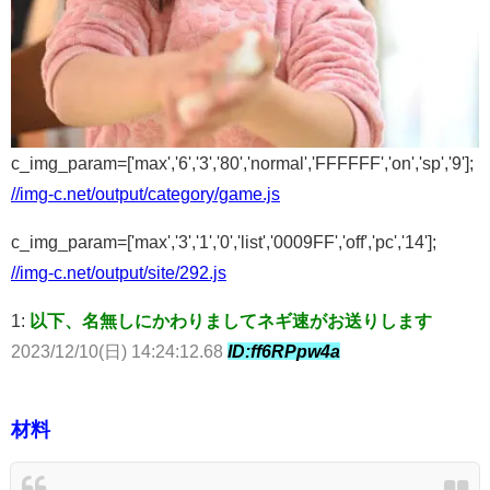
c_img_param=['max','6','3','80','normal','FFFFFF','on','sp','9'];
//img-c.net/output/category/game.js
c_img_param=['max','3','1','0','list','0009FF','off','pc','14'];
//img-c.net/output/site/292.js
1:
以下、名無しにかわりましてネギ速がお送りします
2023/12/10(日) 14:24:12.68
ID:ff6RPpw4a
材料