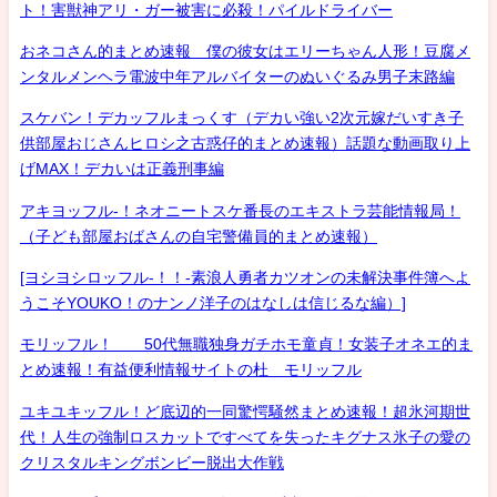
ト！害獣神アリ・ガー被害に必殺！パイルドライバー
おネコさん的まとめ速報 僕の彼女はエリーちゃん人形！豆腐メ
ンタルメンヘラ電波中年アルバイターのぬいぐるみ男子末路編
スケバン！デカッフルまっくす（デカい強い2次元嫁だいすき子
供部屋おじさんヒロシ之古惑仔的まとめ速報）話題な動画取り上
げMAX！デカいは正義刑事編
アキヨッフル-！ネオニートスケ番長のエキストラ芸能情報局！
（子ども部屋おばさんの自宅警備員的まとめ速報）
[ヨシヨシロッフル-！！-素浪人勇者カツオンの未解決事件簿へよ
うこそYOUKO！のナンノ洋子のはなしは信じるな編）]
モリッフル！ 50代無職独身ガチホモ童貞！女装子オネエ的ま
とめ速報！有益便利情報サイトの杜 モリッフル
ユキユキッフル！ど底辺的一同驚愕騒然まとめ速報！超氷河期世
代！人生の強制ロスカットですべてを失ったキグナス氷子の愛の
クリスタルキングボンビー脱出大作戦