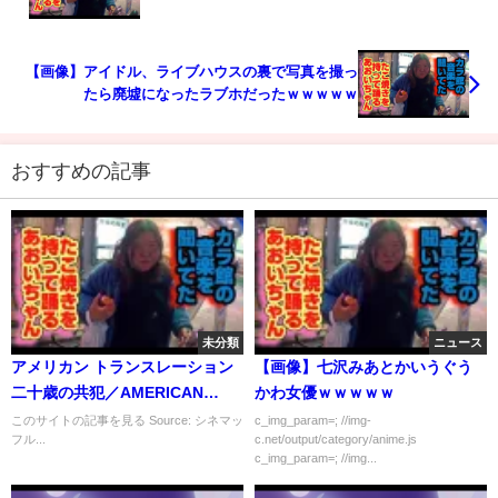
【画像】アイドル、ライブハウスの裏で写真を撮っ
たら廃墟になったラブホだったｗｗｗｗｗ
おすすめの記事
未分類
ニュース
アメリカン トランスレーション
【画像】七沢みあとかいうぐう
二十歳の共犯／AMERICAN
かわ女優ｗｗｗｗｗ
TRANSLATION
このサイトの記事を見る Source: シネマッ
c_img_param=; //img-
フル...
c.net/output/category/anime.js
c_img_param=; //img...