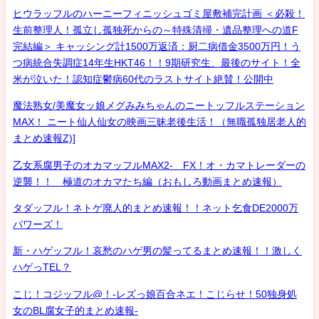
ヒウラッフルのハーニーフィニッシュゴミ屋敷補完計画 ＜必殺！
生前整理人！孤立し孤独死からの～特殊清掃・遺品整理への道F
完結編＞ キャッシング計1500万返済：厨二病借金3500万円！う
つ病統合失調症14年生HKT46！！9期研究生、最後のサイト！全
米が泣いた！認知症鬱病60代のラストサイト絶賛！公開中
魔法熟女/美魔女ッ娘メグみみちゃんのニートッフルステーション
MAX！ ニート仙人仙女の映画三昧老後生活！（無職孤独居老人的
まとめ速報Z)]
乙女系腐男子のオカマッフルMAX2- FX！オ・カマトレーダーの
逆襲！！ 極道のオカマたち編（おもしろ動画まとめ速報）
タダッフル！ネトゲ廃人的まとめ速報！！ネット乞食DE2000万
パワーズ！
新・ハゲッフル！哀愁のハゲ男の髪ってるまとめ速報！！激しく
ハゲっTEL？
こじ！コジッフル@！-レズっ娘百合ネエ！こじらせ！50独身処
女のBL腐女子的まとめ速報-