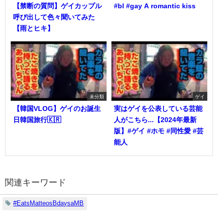
【禁断の質問】ゲイカップル
#bl #gay A romantic kiss
呼び出して色々聞いてみた
【雨とヒキ】
未分類
ゲイ
【韓国VLOG】ゲイのお誕生
実はゲイを公表している芸能
日韓国旅行🇰🇷
人がこちら...【2024年最新
版】#ゲイ #ホモ #同性愛 #芸
能人
関連キーワード
#EatsMatteosBdaysaMB