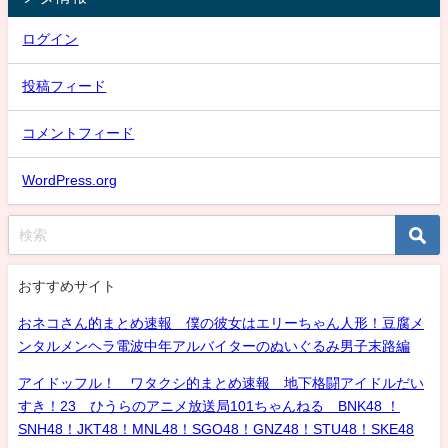
ログイン
投稿フィード
コメントフィード
WordPress.org
おすすめサイト
おネコさん的まとめ速報 僕の彼女はエリーちゃん人形！豆腐メ
ンタルメンヘラ電波中年アルバイターのぬいぐるみ男子末路編
アイドッフル！ ワタクシ的まとめ速報 地下格闘アイドルだい
すき！23 ひうらのアニメ放送局101ちゃんねる BNK48 ！
SNH48！JKT48！MNL48！SGO48！GNZ48！STU48！SKE48