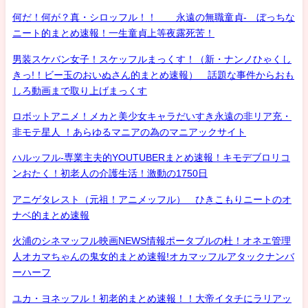
何だ！何が？真・シロッフル！！ 永遠の無職童貞- ぼっちな
ニート的まとめ速報！一生童貞上等夜露死苦！
男装スケバン女子！スケッフルまっくす！（新・ナンノひゃくし
きっ!！ビー玉のおいぬさん的まとめ速報） 話題な事件からおも
しろ動画まで取り上げまっくす
ロボットアニメ！メカと美少女キャラだいすき永遠の非リア充・
非モテ星人 ！あらゆるマニアの為のマニアックサイト
ハルッフル-専業主夫的YOUTUBERまとめ速報！キモデブロリコ
ンおたく！初老人の介護生活！激動の1750日
アニゲタレスト（元祖！アニメッフル） ひきこもりニートのオ
ナベ的まとめ速報
火浦のシネマッフル映画NEWS情報ポータブルの杜！オネエ管理
人オカマちゃんの鬼女的まとめ速報!オカマッフルアタックナンバ
ーハーフ
ユカ・ヨネッフル！初老的まとめ速報！！大帝イタチにラリアッ