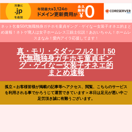
ネット乞食50代無職独身ガチホモ童貞ギング・ゲイなー女装子オネエ的まと
め速報！ネトゲ廃人は女子ホームレス三銃士伝説！あおいちゃん！ホームレ
スまなみ！愛内アイラ応援してます！
真・モリ・タダッフル2！！50
代無職独身ガチホモ童貞ギン
グ・ゲイなー女装子オネエ的
まとめ速報
孤立＜お客様皆様が掲載の記事等へアクセス、閲覧、こちらのサービス
を利用される事でかろうじて運営できています＞本日は足元が悪い中ご
足労頂き誠に有難うございます。