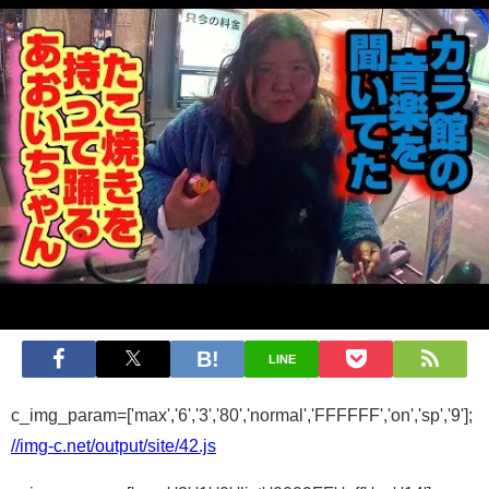
LINE
c_img_param=['max','6','3','80','normal','FFFFFF','on','sp','9'];
//img-c.net/output/site/42.js