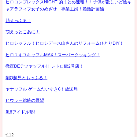
ヒロコンプレックスNIGHT 的まとめ速報！！子供が欲しいど陰キ
ャアラフィフ女子のめざせ！専業主婦！婚活計画編
萌えっふる！
萌えっとこあに！
ヒロシッフル！ヒロシデース山さんのリフォームひとりDIY！！
ヒロユキユキッフルMAX！スーパークッキング！
徹夜DEテツヤッフル!！レトロ館2号店！
剛Q超児ともっふる！
ヤナッフル ゲームだいすき6！放送局
ヒウラー総統の野望
魁!!アイドル塾!
t112