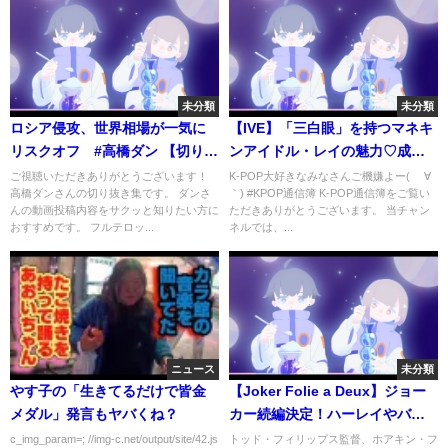
未分類
未分類
ロシア侵攻、世界相場が一気に
【IVE】「三白眼」を持つマネキ
リスクオフ #高橋ダン 【切り抜
ンアイドル・レイの魅力♡成功
き】 From 2022/2/22 ＃米国株
したオタクのレドベルとの関係
ご視聴いただきありがとうございます！
K-POP大好きなみなさんご機嫌よー( ´∀
高橋ダンさんの切り抜き集です。 ダンさ
｀) #KPOP通信簿 K-POP通信簿をご覧い
＃ナスダック #NASDAQ ＃
とは？
んの動画投稿内容をサクッと知りたい方に
ただきありがとうございます。 当チャン
SP500 #ロシア侵攻 ＃ウクライ
おすすめです。 フルテロッ...
ネルでは、...
ナ
ニュース
未分類
やす子の「生きてるだけで皆金
【Joker Folie a Deux】ジョー
メダル」発言もヤバくね？
カー続編決定！ハーレイやバッ
トマン登場の可能性？
c_img_param=; //img-c.net/output/site/42.js
トッド・フィリップス監督、ホアキン・フ