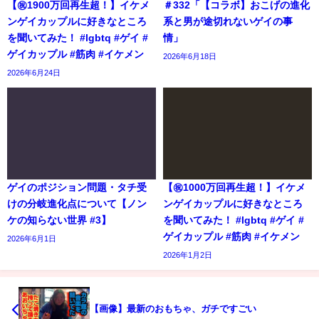
【㊗️1900万回再生超！】イケメ
＃332「【コラボ】おこげの進化
ンゲイカップルに好きなところ
系と男が途切れないゲイの事
を聞いてみた！ #lgbtq #ゲイ #
情」
ゲイカップル #筋肉 #イケメン
2026年6月18日
2026年6月24日
ゲイのポジション問題・タチ受
【㊗️1000万回再生超！】イケメ
けの分岐進化点について【ノン
ンゲイカップルに好きなところ
ケの知らない世界 #3】
を聞いてみた！ #lgbtq #ゲイ #
ゲイカップル #筋肉 #イケメン
2026年6月1日
2026年1月2日
【画像】最新のおもちゃ、ガチですごい