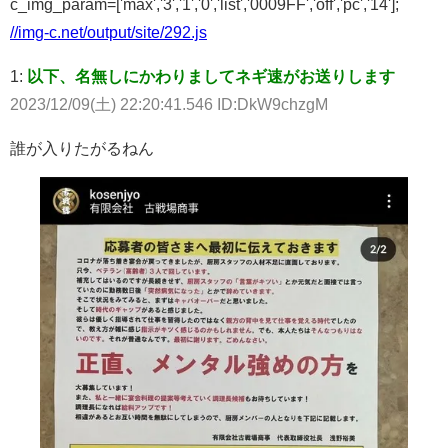
c_img_param=['max','3','1','0','list','0009FF','off','pc','14'];
//img-c.net/output/site/292.js
1:
以下、名無しにかわりましてネギ速がお送りします
2023/12/09(土) 22:20:41.546 ID:DkW9chzgM
誰が入りたがるねん