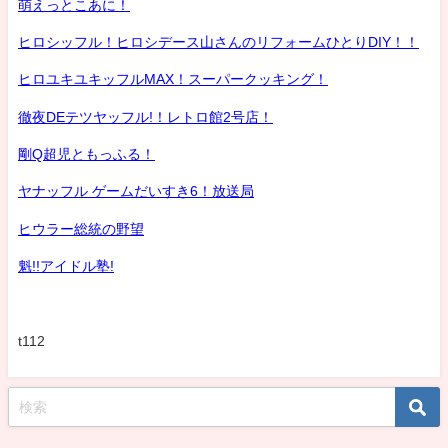
萌えっとこあに！
ヒロシッフル！ヒロシデース山さんのリフォームひとりDIY！！
ヒロユキユキッフルMAX！スーパークッキング！
徹夜DEテツヤッフル!！レトロ館2号店！
剛Q超児ともっふる！
ヤナッフル ゲームだいすき6！放送局
ヒウラー総統の野望
魁!!アイドル塾!
t112