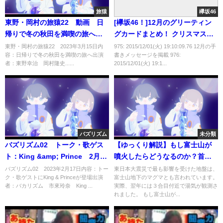
旅猿
欅坂46
東野・岡村の旅猿22 動画 日
[欅坂46！]12月のグリーティン
帰りで冬の秋田を満喫の旅へ 3
グカードまとめ！ クリスマス柄
月15日
が多くて可愛いwwww（画像あ
東野・岡村の旅猿22 2023年3月15日内
975: 2015/12/01(火) 19:10:09.76 12月の手
容：日帰りで冬の秋田を満喫の旅へ出演
書きメッセージを掲載 976:
り）
者：東野幸治 岡村隆史......
2015/12/01(火) 19:1...
バズリズム
未分類
バズリズム02 トーク・歌ゲス
【ゆっくり解説】もし富士山が
ト：King &amp; Prince 2月17
噴火したらどうなるのか？首都
日
圏での被害や経済への影響は？
バズリズム02 2023年2月17日内容：トー
東日本大震災で最も影響を受けた地盤は、
ク・歌ゲストにKing & Princeが登場出演
富士山地下のマグマとも言われています。
者：バカリズム 市來玲奈 King ...
実際、翌年には３合目付近で湯気が観測さ
れました。 もし富士山が...