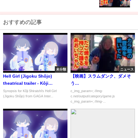
おすすめの記事
未分類
ニュース
Hell Girl (Jigoku Shôjo)
【映画】スラムダンク、ダメそ
theatrical trailer - Kôji
う…
Shiraishi-directed movie
Synopsis for Kôji Shiraishi's Hell Girl
c_img_param=; //img-
(Jigoku Shôjo) from GAGA Inter...
c.net/output/category/game.js
c_img_param=; //img-...