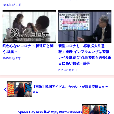
2025年1月21日
終わらないコロナ ～後遺症と闘
新型コロナも「感染拡大注意
う18歳～
報」発表 インフルエンザは警報
レベル継続 定点患者数も過去2番
2025年1月12日
目に高い数値＝静岡
2025年1月11日
【画像】韓国アイドル、かわいさが限界突破ｗｗｗ
ｗｗ
Spider Gay Kiss 🕷️💕 #gay #tiktok #shorts