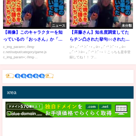
ニュース
未分類
【画像】このキャラクターを知
【斉藤さん】知名度調査してた
っているの「おっさん」か「女
らチン凸された挙句○○されたん
子高生」らしい
だがｗｗｗｗ
c_img_param=; //img-
✰⋆ ｡:ﾟ･*☽:ﾟ･⋆ ｡✰⋆ ｡:ﾟ･*☽:ﾟ･⋆ ｡✰⋆
c.net/output/category/game.js
｡:ﾟ･*☽✰⋆ ｡:ﾟ･*☽:ﾟ･⋆ ☟ こっちも是非登
c_img_param=; //img-...
録してね！！ フ...
xrea