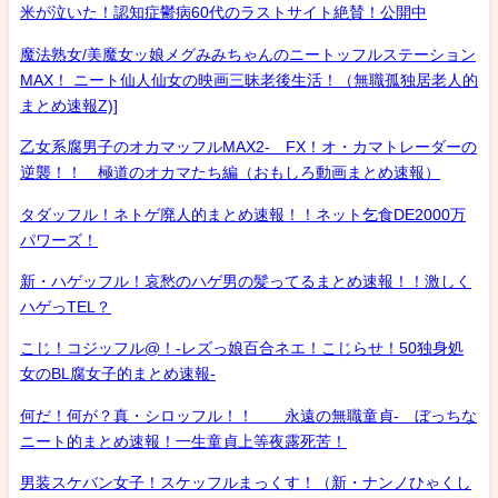
米が泣いた！認知症鬱病60代のラストサイト絶賛！公開中
魔法熟女/美魔女ッ娘メグみみちゃんのニートッフルステーション
MAX！ ニート仙人仙女の映画三昧老後生活！（無職孤独居老人的
まとめ速報Z)]
乙女系腐男子のオカマッフルMAX2- FX！オ・カマトレーダーの
逆襲！！ 極道のオカマたち編（おもしろ動画まとめ速報）
タダッフル！ネトゲ廃人的まとめ速報！！ネット乞食DE2000万
パワーズ！
新・ハゲッフル！哀愁のハゲ男の髪ってるまとめ速報！！激しく
ハゲっTEL？
こじ！コジッフル@！-レズっ娘百合ネエ！こじらせ！50独身処
女のBL腐女子的まとめ速報-
何だ！何が？真・シロッフル！！ 永遠の無職童貞- ぼっちな
ニート的まとめ速報！一生童貞上等夜露死苦！
男装スケバン女子！スケッフルまっくす！（新・ナンノひゃくし