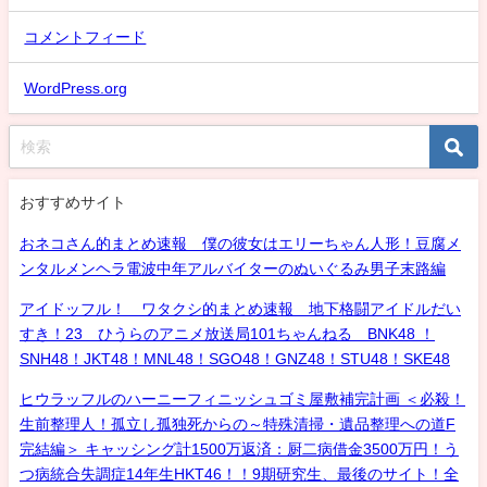
コメントフィード
WordPress.org
おすすめサイト
おネコさん的まとめ速報 僕の彼女はエリーちゃん人形！豆腐メ
ンタルメンヘラ電波中年アルバイターのぬいぐるみ男子末路編
アイドッフル！ ワタクシ的まとめ速報 地下格闘アイドルだい
すき！23 ひうらのアニメ放送局101ちゃんねる BNK48 ！
SNH48！JKT48！MNL48！SGO48！GNZ48！STU48！SKE48
ヒウラッフルのハーニーフィニッシュゴミ屋敷補完計画 ＜必殺！
生前整理人！孤立し孤独死からの～特殊清掃・遺品整理への道F
完結編＞ キャッシング計1500万返済：厨二病借金3500万円！う
つ病統合失調症14年生HKT46！！9期研究生、最後のサイト！全