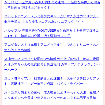
きっ!！ビー玉のおいぬさん的まとめ速報） 話題な事件からおも
しろ動画まで取り上げまっくす
ロボットアニメ！メカと美少女キャラだいすき永遠の非リア充・
非モテ星人 ！あらゆるマニアの為のマニアックサイト
ハルッフル-専業主夫的YOUTUBERまとめ速報！キモデブロリコ
ンおたく！初老人の介護生活！激動の1750日
アニゲタレスト（元祖！アニメッフル） ひきこもりニートのオ
ナベ的まとめ速報
火浦のシネマッフル映画NEWS情報ポータブルの杜！オネエ管理
人オカマちゃんの鬼女的まとめ速報!オカマッフルアタックナンバ
ーハーフ
ユカ・ヨネッフル！初老的まとめ速報！！大帝イタチにラリアッ
ト！害獣神アリ・ガー被害に必殺！パイルドライバー
おネコさん的まとめ速報 僕の彼女はエリーちゃん人形！豆腐メ
ンタルメンヘラ電波中年アルバイターのぬいぐるみ男子末路編