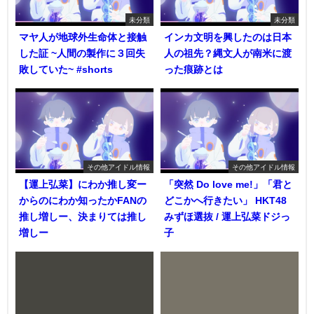
未分類
未分類
マヤ人が地球外生命体と接触
インカ文明を興したのは日本
した証 ~人間の製作に３回失
人の祖先？縄文人が南米に渡
敗していた~ #shorts
った痕跡とは
その他アイドル情報
その他アイドル情報
【運上弘菜】にわか推し変ー
「突然 Do love me!」「君と
からのにわか知ったかFANの
どこかへ行きたい」 HKT48
推し増しー、決まりては推し
みずほ選抜 / 運上弘菜ドジっ
増しー
子