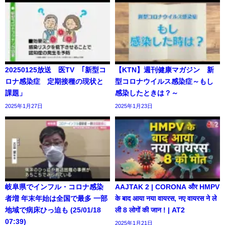
20250125放送 医TV ｢新型コ
【KTN】週刊健康マガジン 新
ロナ感染症 定期接種の現状と
型コロナウイルス感染症～もし
課題」
感染したときは？～
2025年1月27日
2025年1月23日
岐阜県でインフル・コロナ感染
AAJTAK 2 | CORONA और HMPV
者増 年末年始は全国で最多 一部
के बाद आया नया वायरस, नए वायरस ने ले
地域で病床ひっ迫も (25/01/18
ली 8 लोगों की जान ! | AT2
07:39)
2025年1月21日