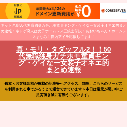
ネット乞食50代無職独身ガチホモ童貞ギング・ゲイなー女装子オネエ的まと
め速報！ネトゲ廃人は女子ホームレス三銃士伝説！あおいちゃん！ホームレ
スまなみ！愛内アイラ応援してます！
真・モリ・タダッフル2！！50
代無職独身ガチホモ童貞ギン
グ・ゲイなー女装子オネエ的
まとめ速報
孤立＜お客様皆様が掲載の記事等へアクセス、閲覧、こちらのサービス
を利用される事でかろうじて運営できています＞本日は足元が悪い中ご
足労頂き誠に有難うございます。