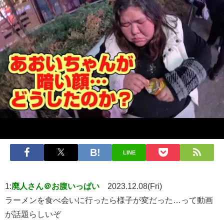
LINE
1:
廃人さん＠お腹いっぱい
2023.12.08(Fri)
ラーメンを食べ会いに行ったら様子が変だった…って動画
が話題らしいぞ