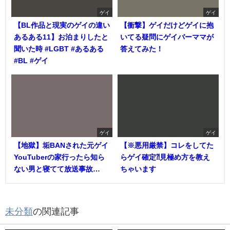
ゲイ
ゲイ
【BL作品と現実のゲイの違い
【衝撃】ゲイだけどゲイに抱
あるある11】お泊まりしたと
いてる疑問にゲイバーママが
聞いた時 #LGBT #あるある
答えてみた！
#BL #ゲイ
ゲイ
ゲイ
【地獄】垢BANされた元ゲイ
【※悪用厳禁】コレをしてた
YouTuberの家行ったら知ら
らゲイ確定⁈見極め方を教え
ない男と寝てて放送事故…
ちゃいます
未分類
の関連記事