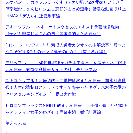
スケバン！デカッフルまっくす（デカい強い2次元嫁だいすき子
供部屋おじさんヒロシ之古惑仔的まとめ速報）話題な動画取り上
げMAX！デカいは正義刑事編
アキヨッフル-！ネオニートスケ番長のエキストラ芸能情報局！
（子ども部屋おばさんの自宅警備員的まとめ速報）
[ヨシヨシロッフル-！！-素浪人勇者カツオンの未解決事件簿へよ
うこそYOUKO！のナンノ洋子のはなしは信じるな編）]
モリッフル！ 50代無職独身ガチホモ童貞！女装子オネエ的ま
とめ速報！有益便利情報サイトの杜 モリッフル
ユキユキッフル！ど底辺的一同驚愕騒然まとめ速報！超氷河期世
代！人生の強制ロスカットですべてを失ったキグナス氷子の愛の
クリスタルキングボンビー脱出大作戦
ヒロコンプレックスNIGHT 的まとめ速報！！子供が欲しいど陰キ
ャアラフィフ女子のめざせ！専業主婦！婚活計画編
萌えっふる！