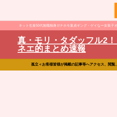
ネット乞食50代無職独身ガチホモ童貞ギング・ゲイなー女装子
真・モリ・タダッフル2！
ネエ的まとめ速報
孤立＜お客様皆様が掲載の記事等へアクセス、閲覧