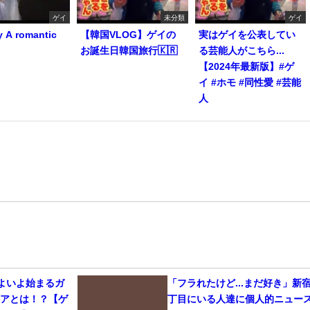
ゲイ
未分類
ゲイ
y A romantic
【韓国VLOG】ゲイの
実はゲイを公表してい
お誕生日韓国旅行🇰🇷
る芸能人がこちら...
【2024年最新版】#ゲ
イ #ホモ #同性愛 #芸能
人
いよいよ始まるガ
「フラれたけど...まだ好き」新
リアとは！？【ゲ
丁目にいる人達に個人的ニュー