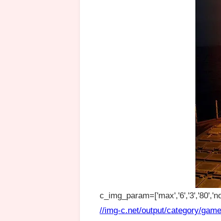
c_img_param=['max','6','3','80','no
//img-c.net/output/category/game