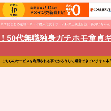
オネエ的まとめ速報！ネトゲ廃人は女子ホームレス三銃士伝説！あおいちゃん
！50代無職独身ガチホモ童貞
、こちらのサービスを利用される事でかろうじて運営できています＞本