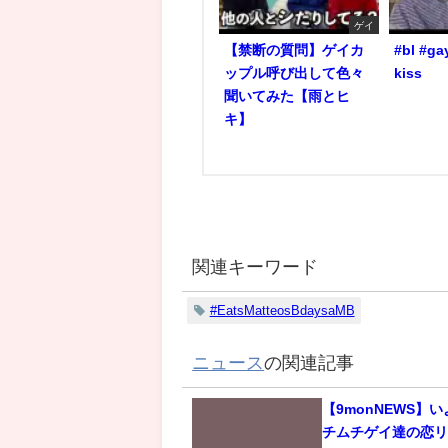
ゲイ
【禁断の質問】ゲイカ
#bl #ga
ップル呼び出して色々
kiss
聞いてみた【雨とヒ
キ】
関連キーワード
#EatsMatteosBdaysaMB
ニュース
の関連記事
【9monNEWS】
チムチゲイ達の恋