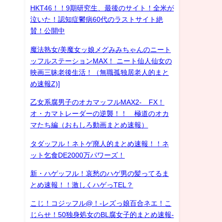
HKT46！！9期研究生、最後のサイト！全米が
泣いた！認知症鬱病60代のラストサイト絶
賛！公開中
魔法熟女/美魔女ッ娘メグみみちゃんのニート
ッフルステーションMAX！ ニート仙人仙女の
映画三昧老後生活！（無職孤独居老人的まと
め速報Z)]
乙女系腐男子のオカマッフルMAX2- FX！
オ・カマトレーダーの逆襲！！ 極道のオカ
マたち編（おもしろ動画まとめ速報）
タダッフル！ネトゲ廃人的まとめ速報！！ネ
ット乞食DE2000万パワーズ！
新・ハゲッフル！哀愁のハゲ男の髪ってるま
とめ速報！！激しくハゲっTEL？
こじ！コジッフル@！-レズっ娘百合ネエ！こ
じらせ！50独身処女のBL腐女子的まとめ速報-