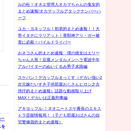
ルの杜！オネエ管理人オカマちゃんの鬼女的
まとめ速報!オカマッフルアタックナンバーハ
ーフ
ユカ・ヨネッフル！初老的まとめ速報！！大
帝イタチにラリアット！害獣神アリ・ガー被
害に必殺！パイルドライバー
おネコさん的まとめ速報 僕の彼女はエリー
ちゃん人形！豆腐メンタルメンヘラ電波中年
アルバイターのぬいぐるみ男子末路編
スケバン！デカッフルまっくす（デカい強い2
次元嫁だいすき子供部屋おじさんヒロシ之古
惑仔的まとめ速報）話題な動画取り上げ
MAX！デカいは正義刑事編
アキヨッフル-！ネオニートスケ番長のエキス
トラ芸能情報局！（子ども部屋おばさんの自
宿二
宅警備員的まとめ速報）
スを