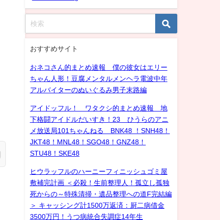
おすすめサイト
おネコさん的まとめ速報 僕の彼女はエリー
ちゃん人形！豆腐メンタルメンヘラ電波中年
アルバイターのぬいぐるみ男子末路編
アイドッフル！ ワタクシ的まとめ速報 地
下格闘アイドルだいすき！23 ひうらのアニ
メ放送局101ちゃんねる BNK48 ！SNH48！
JKT48！MNL48！SGO48！GNZ48！
STU48！SKE48
ヒウラッフルのハーニーフィニッシュゴミ屋
敷補完計画 ＜必殺！生前整理人！孤立し孤独
死からの～特殊清掃・遺品整理への道F完結編
＞ キャッシング計1500万返済：厨二病借金
3500万円！うつ病統合失調症14年生