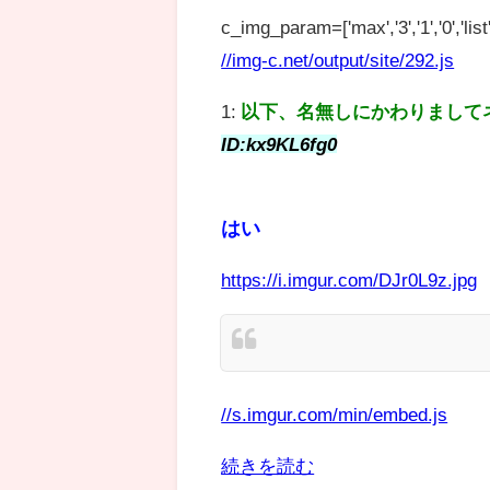
c_img_param=['max','3','1','0','list',
//img-c.net/output/site/292.js
1:
以下、名無しにかわりまして
ID:kx9KL6fg0
はい
https://i.imgur.com/DJr0L9z.jpg
//s.imgur.com/min/embed.js
続きを読む