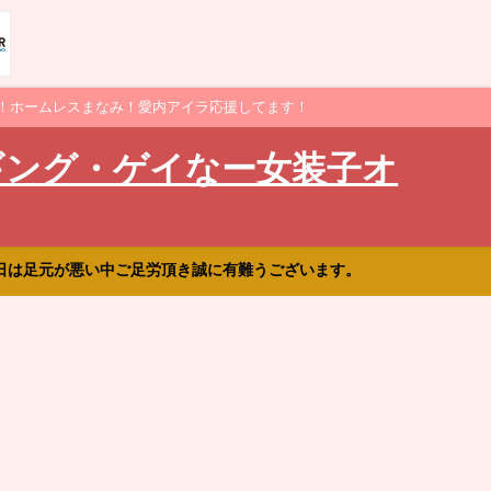
！ホームレスまなみ！愛内アイラ応援してます！
ギング・ゲイなー女装子オ
日は足元が悪い中ご足労頂き誠に有難うございます。