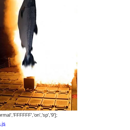
rmal','FFFFFF','on','sp','9'];
.js