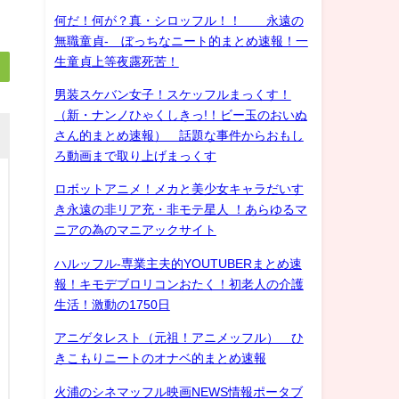
何だ！何が？真・シロッフル！！ 永遠の
無職童貞- ぼっちなニート的まとめ速報！一
生童貞上等夜露死苦！
男装スケバン女子！スケッフルまっくす！
（新・ナンノひゃくしきっ!！ビー玉のおいぬ
さん的まとめ速報） 話題な事件からおもし
ろ動画まで取り上げまっくす
ロボットアニメ！メカと美少女キャラだいす
き永遠の非リア充・非モテ星人 ！あらゆるマ
ニアの為のマニアックサイト
ハルッフル-専業主夫的YOUTUBERまとめ速
報！キモデブロリコンおたく！初老人の介護
生活！激動の1750日
アニゲタレスト（元祖！アニメッフル） ひ
きこもりニートのオナベ的まとめ速報
火浦のシネマッフル映画NEWS情報ポータブ