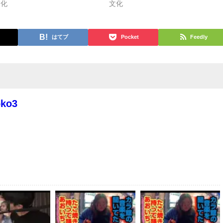
文化
文化
はてブ
Pocket
Feedly
oko3