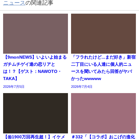
ニュース
の関連記事
【9monNEWS】いよいよ始まる
「フラれたけど...まだ好き」新宿
ガチムチゲイ達の恋リアと
二丁目にいる人達に個人的ニュ
は！？【ゲスト：NAWOTO・
ースを聞いてみたら回答がヤバ
TAKA】
かったwwwww
2026年7月5日
2026年7月4日
【㊗️1900万回再生超！】イケメ
＃332「【コラボ】おこげの進化