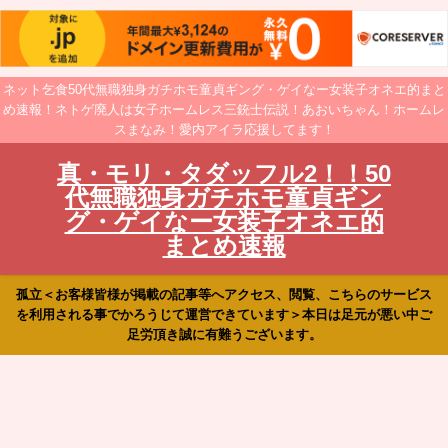
ネット乞食50代無職独身ガチホモ童貞ギング・ゲイなー女装子オネエ的まと
め速報！ネトゲ廃人は女子ホームレス三銃士伝説！あおいちゃん！ホームレ
スまなみ！愛内アイラ応援してます！
真・モリ・タダッフル2！！50
代無職独身ガチホモ童貞ギン
グ・ゲイなー女装子オネエ的
まとめ速報
孤立＜お客様皆様が掲載の記事等へアクセス、閲覧、こちらのサービス
を利用される事でかろうじて運営できています＞本日は足元が悪い中ご
足労頂き誠に有難うございます。