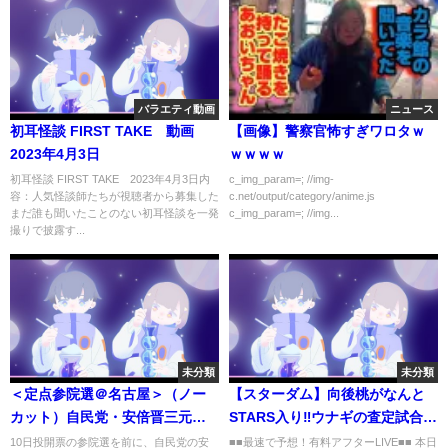
バラエティ動画
ニュース
初耳怪談 FIRST TAKE 動画
【画像】警察官怖すぎワロタｗ
2023年4月3日
ｗｗｗｗ
初耳怪談 FIRST TAKE 2023年4月3日内
c_img_param=; //img-
容：人気怪談師たちが視聴者から募集した
c.net/output/category/anime.js
まだ誰も聞いたことのない初耳怪談を一発
c_img_param=; //img...
撮りで披露す...
未分類
未分類
＜定点参院選＠名古屋＞（ノー
【スターダム】向後桃がなんと
カット）自民党・安倍晋三元首
STARS入り‼ウナギの査定試合で
相が名古屋駅前で街頭演説
コズエンを拒否！STARS勝利後
10日投開票の参院選を前に、自民党の安
■■最速で予想！有料アフターLIVE■■ 本日