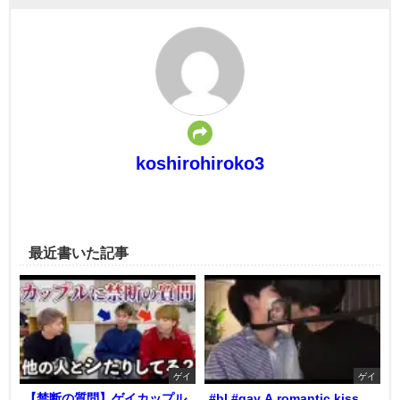
koshirohiroko3
最近書いた記事
ゲイ
ゲイ
【禁断の質問】ゲイカップル
#bl #gay A romantic kiss