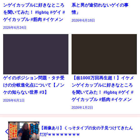
ンゲイカップルに好きなところ
系と男が途切れないゲイの事
を聞いてみた！ #lgbtq #ゲイ #
情」
ゲイカップル #筋肉 #イケメン
2026年6月18日
2026年6月24日
ゲイのポジション問題・タチ受
【㊗️1000万回再生超！】イケメ
けの分岐進化点について【ノン
ンゲイカップルに好きなところ
ケの知らない世界 #3】
を聞いてみた！ #lgbtq #ゲイ #
ゲイカップル #筋肉 #イケメン
2026年6月1日
2026年1月2日
【画像あり】くっそタイプの女の子見つけてきたん
だがｗｗｗｗｗｗｗｗ