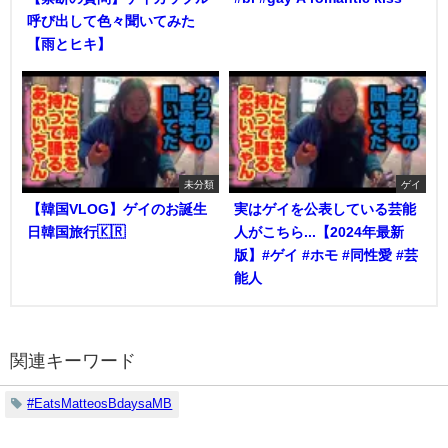
呼び出して色々聞いてみた
【雨とヒキ】
未分類
ゲイ
【韓国VLOG】ゲイのお誕生
実はゲイを公表している芸能
日韓国旅行🇰🇷
人がこちら...【2024年最新
版】#ゲイ #ホモ #同性愛 #芸
能人
関連キーワード
#EatsMatteosBdaysaMB