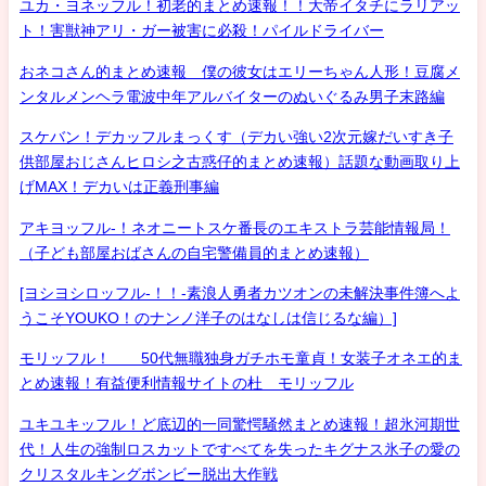
ユカ・ヨネッフル！初老的まとめ速報！！大帝イタチにラリアッ
ト！害獣神アリ・ガー被害に必殺！パイルドライバー
おネコさん的まとめ速報 僕の彼女はエリーちゃん人形！豆腐メ
ンタルメンヘラ電波中年アルバイターのぬいぐるみ男子末路編
スケバン！デカッフルまっくす（デカい強い2次元嫁だいすき子
供部屋おじさんヒロシ之古惑仔的まとめ速報）話題な動画取り上
げMAX！デカいは正義刑事編
アキヨッフル-！ネオニートスケ番長のエキストラ芸能情報局！
（子ども部屋おばさんの自宅警備員的まとめ速報）
[ヨシヨシロッフル-！！-素浪人勇者カツオンの未解決事件簿へよ
うこそYOUKO！のナンノ洋子のはなしは信じるな編）]
モリッフル！ 50代無職独身ガチホモ童貞！女装子オネエ的ま
とめ速報！有益便利情報サイトの杜 モリッフル
ユキユキッフル！ど底辺的一同驚愕騒然まとめ速報！超氷河期世
代！人生の強制ロスカットですべてを失ったキグナス氷子の愛の
クリスタルキングボンビー脱出大作戦