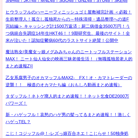
SNH48！JKT48！MNL48！SGO48！GNZ48！STU48！SKE48
ヒウラッフルのハーニーフィニッシュゴミ屋敷補完計画 ＜必殺！
生前整理人！孤立し孤独死からの～特殊清掃・遺品整理への道F
完結編＞ キャッシング計1500万返済：厨二病借金3500万円！う
つ病統合失調症14年生HKT46！！9期研究生、最後のサイト！全
米が泣いた！認知症鬱病60代のラストサイト絶賛！公開中
魔法熟女/美魔女ッ娘メグみみちゃんのニートッフルステーション
MAX！ ニート仙人仙女の映画三昧老後生活！（無職孤独居老人的
まとめ速報Z)]
乙女系腐男子のオカマッフルMAX2- FX！オ・カマトレーダーの
逆襲！！ 極道のオカマたち編（おもしろ動画まとめ速報）
タダッフル！ネトゲ廃人的まとめ速報！！ネット乞食DE2000万
パワーズ！
新・ハゲッフル！哀愁のハゲ男の髪ってるまとめ速報！！激しく
ハゲっTEL？
こじ！コジッフル@！-レズっ娘百合ネエ！こじらせ！50独身処