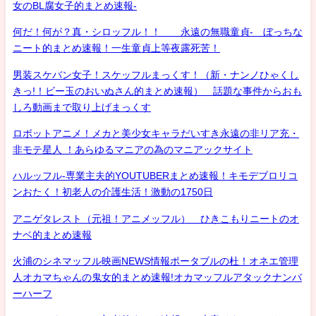
女のBL腐女子的まとめ速報-
何だ！何が？真・シロッフル！！ 永遠の無職童貞- ぼっちな
ニート的まとめ速報！一生童貞上等夜露死苦！
男装スケバン女子！スケッフルまっくす！（新・ナンノひゃくし
きっ!！ビー玉のおいぬさん的まとめ速報） 話題な事件からおも
しろ動画まで取り上げまっくす
ロボットアニメ！メカと美少女キャラだいすき永遠の非リア充・
非モテ星人 ！あらゆるマニアの為のマニアックサイト
ハルッフル-専業主夫的YOUTUBERまとめ速報！キモデブロリコ
ンおたく！初老人の介護生活！激動の1750日
アニゲタレスト（元祖！アニメッフル） ひきこもりニートのオ
ナベ的まとめ速報
火浦のシネマッフル映画NEWS情報ポータブルの杜！オネエ管理
人オカマちゃんの鬼女的まとめ速報!オカマッフルアタックナンバ
ーハーフ