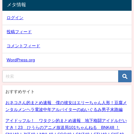
メタ情報
ログイン
投稿フィード
コメントフィード
WordPress.org
おすすめサイト
おネコさん的まとめ速報 僕の彼女はエリーちゃん人形！豆腐メ
ンタルメンヘラ電波中年アルバイターのぬいぐるみ男子末路編
アイドッフル！ ワタクシ的まとめ速報 地下格闘アイドルだい
すき！23 ひうらのアニメ放送局101ちゃんねる BNK48 ！