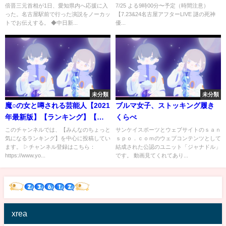
倍晋三元首相が1日、愛知県内へ応援に入
7/25 よる9時00分〜予定（時間注意）
に向後桃が直訴し岩谷麻優が英
った。名古屋駅前で行った演説をノーカッ
【7.23&24名古屋アフターLIVE 謎の死神
断！葉月が教育係に！STARSは
トでお伝えする。 ◆中日新...
優...
更に勢いを増す！
【STARDOM】
未分類
未分類
魔○の女と噂される芸能人【2021
ブルマ女子、ストッキング履き
年最新版】【ランキング】【比
くらべ
較】
このチャンネルでは、【みんなのちょっと
サンケイスポーツとウェブサイトのｓａｎ
気になるランキング】を中心に投稿してい
ｓｐｏ．ｃｏｍのウェブコンテンツとして
ます。 ▷チャンネル登録はこちら：
結成された公認のユニット「ジャナドル」
https://www.yo...
です。 動画見てくれてあり...
xrea