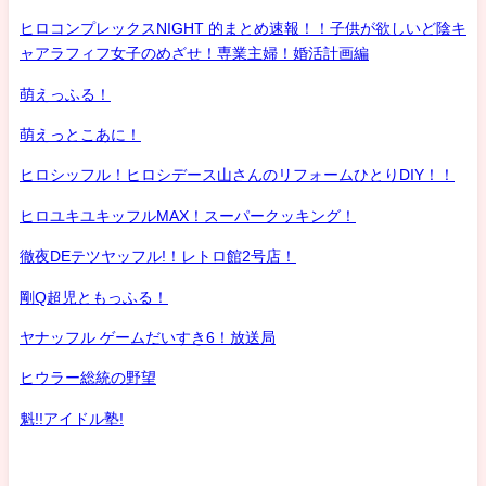
ヒロコンプレックスNIGHT 的まとめ速報！！子供が欲しいど陰キ
ャアラフィフ女子のめざせ！専業主婦！婚活計画編
萌えっふる！
萌えっとこあに！
ヒロシッフル！ヒロシデース山さんのリフォームひとりDIY！！
ヒロユキユキッフルMAX！スーパークッキング！
徹夜DEテツヤッフル!！レトロ館2号店！
剛Q超児ともっふる！
ヤナッフル ゲームだいすき6！放送局
ヒウラー総統の野望
魁!!アイドル塾!