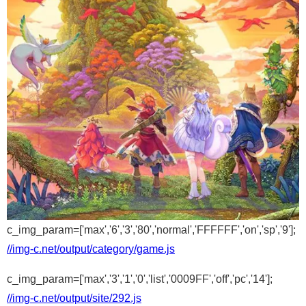
c_img_param=['max','6','3','80','normal','FFFFFF','on','sp','9'];
//img-c.net/output/category/game.js
c_img_param=['max','3','1','0','list','0009FF','off','pc','14'];
//img-c.net/output/site/292.js