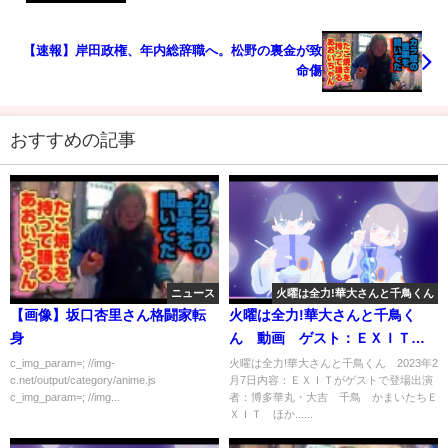
【速報】岸田政権、年内総辞職へ。松野の裏金が致
命傷
おすすめの記事
ニュース
火曜は全力!華大さんと千鳥くん
【画像】坂口杏里さん格闘家転
火曜は全力!華大さんと千鳥く
身
ん 動画 ゲスト：ＥＸＩＴ 2
月7日
c_img_param=; //img-
火曜は全力!華大さんと千鳥くん 2023年2
c.net/output/category/anime.js
月7日内容：ＥＸＩＴがゲストで登場出演
c_img_param=; //img...
者：博多華丸・大吉 千鳥 かまいたちＥ
ＸＩＴ ほか......