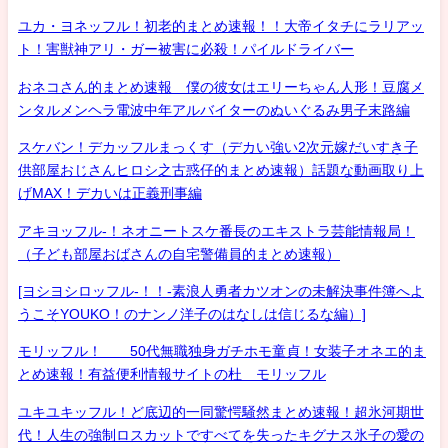
ユカ・ヨネッフル！初老的まとめ速報！！大帝イタチにラリアッ
ト！害獣神アリ・ガー被害に必殺！パイルドライバー
おネコさん的まとめ速報 僕の彼女はエリーちゃん人形！豆腐メ
ンタルメンヘラ電波中年アルバイターのぬいぐるみ男子末路編
スケバン！デカッフルまっくす（デカい強い2次元嫁だいすき子
供部屋おじさんヒロシ之古惑仔的まとめ速報）話題な動画取り上
げMAX！デカいは正義刑事編
アキヨッフル-！ネオニートスケ番長のエキストラ芸能情報局！
（子ども部屋おばさんの自宅警備員的まとめ速報）
[ヨシヨシロッフル-！！-素浪人勇者カツオンの未解決事件簿へよ
うこそYOUKO！のナンノ洋子のはなしは信じるな編）]
モリッフル！ 50代無職独身ガチホモ童貞！女装子オネエ的ま
とめ速報！有益便利情報サイトの杜 モリッフル
ユキユキッフル！ど底辺的一同驚愕騒然まとめ速報！超氷河期世
代！人生の強制ロスカットですべてを失ったキグナス氷子の愛の