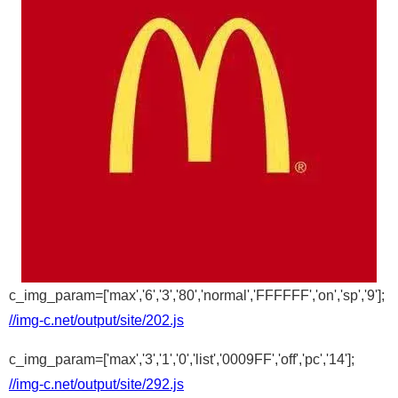
c_img_param=['max','6','3','80','normal','FFFFFF','on','sp','9'];
//img-c.net/output/site/202.js
c_img_param=['max','3','1','0','list','0009FF','off','pc','14'];
//img-c.net/output/site/292.js