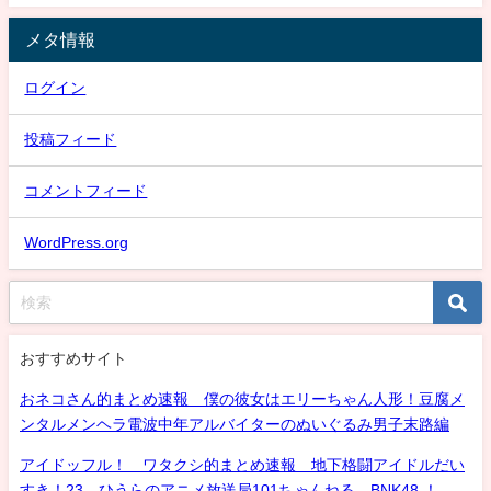
メタ情報
ログイン
投稿フィード
コメントフィード
WordPress.org
おすすめサイト
おネコさん的まとめ速報 僕の彼女はエリーちゃん人形！豆腐メ
ンタルメンヘラ電波中年アルバイターのぬいぐるみ男子末路編
アイドッフル！ ワタクシ的まとめ速報 地下格闘アイドルだい
すき！23 ひうらのアニメ放送局101ちゃんねる BNK48 ！