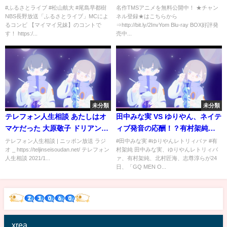
動」"MAGIC KNIGHT
#ふるさとライブ #松山航大 #尾島早都樹
名作TMSアニメを無料公開中！ ★チャン
NBS長野放送「ふるさとライブ」MCによ
ネル登録★はこちらから
RAYEARTH" EP01(1994)
るコンビ 【マイマイ兄妹】のコントで
⇒http://bit.ly/2InvYom Blu-ray BOX好評発
す！ https:/...
売中...
未分類
未分類
テレフォン人生相談 あたしはオ
田中みな実 VS ゆりやん、ネイテ
マケだった 大原敬子 ドリアン助
ィブ発音の応酬！？有村架純＆
川
北村匠海＆志尊淳もゆりやんの
テレフォン人生相談 | ニッポン放送 ラジ
#田中みな実 #ゆりやんレトリィバァ #有
オ _ https://teljinseisoudan.net/ テレフォン
村架純 田中みな実、ゆりやんレトリィバ
授賞式ネタに巻き込まれる！
人生相談 2021/1...
ァ、有村架純、北村匠海、志尊淳らが24
「GQ MEN OF THE YEAR 2021
日、「GQ MEN O...
授賞式」
xrea