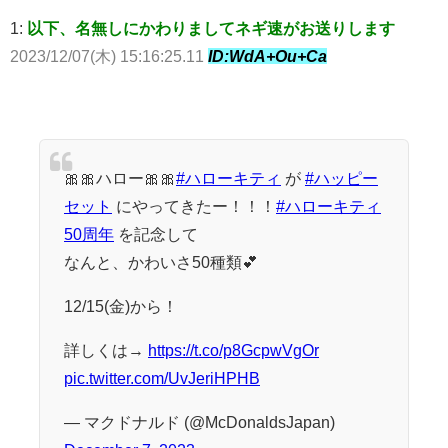
1:
以下、名無しにかわりましてネギ速がお送りします
2023/12/07(木) 15:16:25.11
ID:WdA+Ou+Ca
🎀🎀ハロー🎀🎀
#ハローキティ
が
#ハッピー
セット
にやってきたー！！！
#ハローキティ
50周年
を記念して
なんと、かわいさ50種類💕
12/15(金)から！
詳しくは→
https://t.co/p8GcpwVgOr
pic.twitter.com/UvJeriHPHB
— マクドナルド (@McDonaldsJapan)