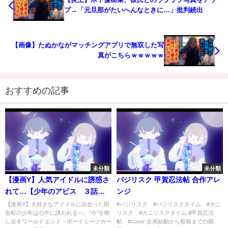
プ→「元旦那がたいへんなときに…」批判続出
【画像】たぬかながマッチングアプリで無双した写
真がこちらｗｗｗｗｗ
おすすめの記事
未分類
未分類
【漫画Y】人気アイドルに誘惑さ
バジリスク 甲賀忍法帖 合作アレ
れて…【少年のアビス ３話】
ンジ
｜ヤンジャン漫画TV
【漫画Y】大好きなアイドルに出会った田
#バジリスク #バジリスクタイム #カニ
舎町の少年は心中に誘われる―。“今”を映
リスク #カニリスクタイム #甲賀忍法
し出すワールドエンド・ボーイミーツガー
帖 #cover 企画始動から投稿までの期