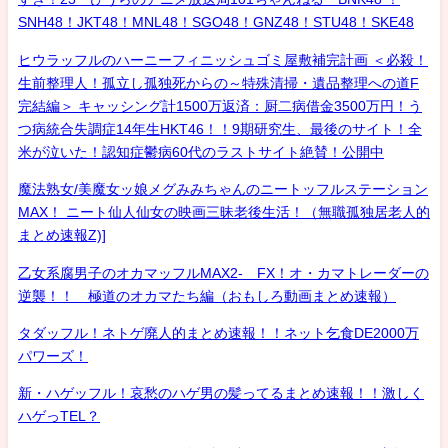
SNH48！JKT48！MNL48！SGO48！GNZ48！STU48！SKE48
ヒウラッフルのハーニーフィニッシュゴミ屋敷補完計画 ＜必殺！
生前整理人！孤立し孤独死からの～特殊清掃・遺品整理への道F
完結編＞ キャッシング計1500万返済：厨二病借金3500万円！う
つ病統合失調症14年生HKT46！！9期研究生、最後のサイト！全
米が泣いた！認知症鬱病60代のラストサイト絶賛！公開中
魔法熟女/美魔女ッ娘メグみみちゃんのニートッフルステーション
MAX！ ニート仙人仙女の映画三昧老後生活！（無職孤独居老人的
まとめ速報Z)]
乙女系腐男子のオカマッフルMAX2- FX！オ・カマトレーダーの
逆襲！！ 極道のオカマたち編（おもしろ動画まとめ速報）
タダッフル！ネトゲ廃人的まとめ速報！！ネット乞食DE2000万
パワーズ！
新・ハゲッフル！哀愁のハゲ男の髪ってるまとめ速報！！激しく
ハゲっTEL？