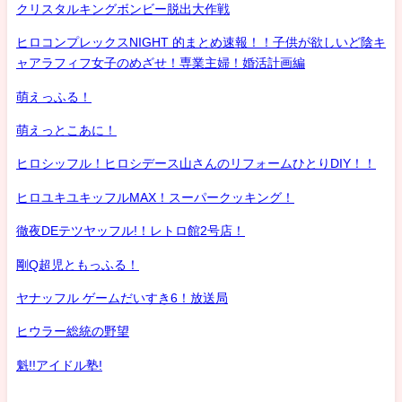
クリスタルキングボンビー脱出大作戦
ヒロコンプレックスNIGHT 的まとめ速報！！子供が欲しいど陰キ
ャアラフィフ女子のめざせ！専業主婦！婚活計画編
萌えっふる！
萌えっとこあに！
ヒロシッフル！ヒロシデース山さんのリフォームひとりDIY！！
ヒロユキユキッフルMAX！スーパークッキング！
徹夜DEテツヤッフル!！レトロ館2号店！
剛Q超児ともっふる！
ヤナッフル ゲームだいすき6！放送局
ヒウラー総統の野望
魁!!アイドル塾!