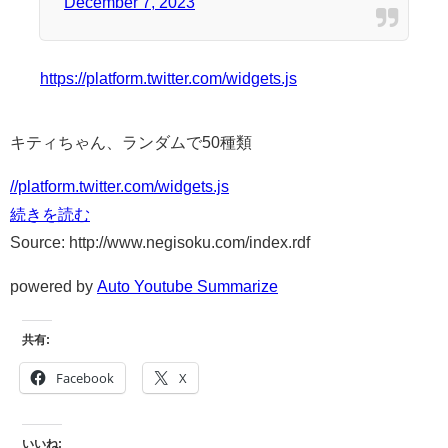
December 7, 2023
https://platform.twitter.com/widgets.js
キティちゃん、ランダムで50種類
//platform.twitter.com/widgets.js
続きを読む
Source: http://www.negisoku.com/index.rdf
powered by
Auto Youtube Summarize
共有:
Facebook
X
いいね: