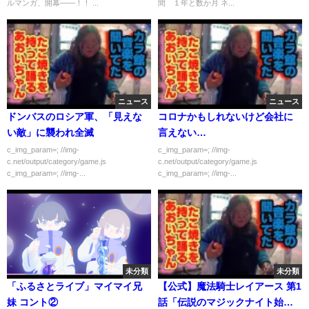
ルマンガ、開幕――！！ ...
間 １年と数か月 ネ...
ニュース
ニュース
ドンバスのロシア軍、「見えな
コロナかもしれないけど会社に
い敵」に襲われ全滅
言えない…
c_img_param=; //img-
c_img_param=; //img-
c.net/output/category/game.js
c.net/output/category/game.js
c_img_param=; //img-...
c_img_param=; //img-...
未分類
未分類
「ふるさとライブ」マイマイ兄
【公式】魔法騎士レイアース 第1
妹 コント②
話「伝説のマジックナイト始