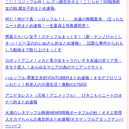
こじ！コジッフル@！-レズっ娘百合ネエ！こじらせ！50独身処
女のBL腐女子的まとめ速報-
何だ！何が？真・シロッフル！！ 永遠の無職童貞- ぼっちな
ニート的まとめ速報！一生童貞上等夜露死苦！
男装スケバン女子！スケッフルまっくす！（新・ナンノひゃくし
きっ!！ビー玉のおいぬさん的まとめ速報） 話題な事件からおも
しろ動画まで取り上げまっくす
ロボットアニメ！メカと美少女キャラだいすき永遠の非リア充・
非モテ星人 ！あらゆるマニアの為のマニアックサイト
ハルッフル-専業主夫的YOUTUBERまとめ速報！キモデブロリコ
ンおたく！初老人の介護生活！激動の1750日
アニゲタレスト（元祖！アニメッフル） ひきこもりニートのオ
ナベ的まとめ速報
火浦のシネマッフル映画NEWS情報ポータブルの杜！オネエ管理
人オカマちゃんの鬼女的まとめ速報!オカマッフルアタックナンバ
ーハーフ