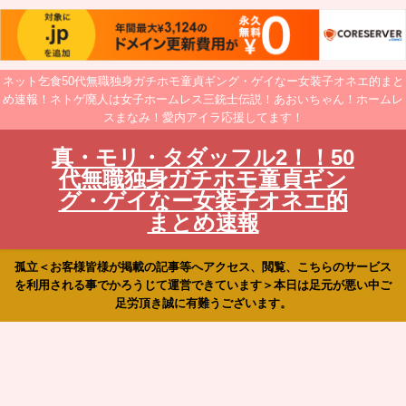
ネット乞食50代無職独身ガチホモ童貞ギング・ゲイなー女装子オネエ的まと
め速報！ネトゲ廃人は女子ホームレス三銃士伝説！あおいちゃん！ホームレ
スまなみ！愛内アイラ応援してます！
真・モリ・タダッフル2！！50
代無職独身ガチホモ童貞ギン
グ・ゲイなー女装子オネエ的
まとめ速報
孤立＜お客様皆様が掲載の記事等へアクセス、閲覧、こちらのサービス
を利用される事でかろうじて運営できています＞本日は足元が悪い中ご
足労頂き誠に有難うございます。