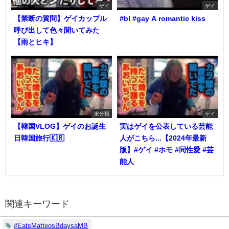
ゲイ
ゲイ
【禁断の質問】ゲイカップル
#bl #gay A romantic kiss
呼び出して色々聞いてみた
【雨とヒキ】
未分類
ゲイ
【韓国VLOG】ゲイのお誕生
実はゲイを公表している芸能
日韓国旅行🇰🇷
人がこちら...【2024年最新
版】#ゲイ #ホモ #同性愛 #芸
能人
関連キーワード
#EatsMatteosBdaysaMB