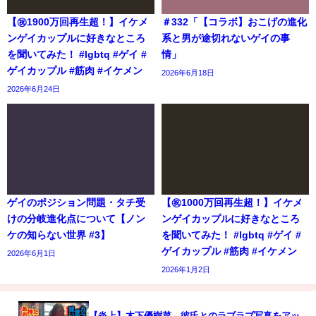
【㊗️1900万回再生超！】イケメ
＃332「【コラボ】おこげの進化
ンゲイカップルに好きなところ
系と男が途切れないゲイの事
を聞いてみた！ #lgbtq #ゲイ #
情」
ゲイカップル #筋肉 #イケメン
2026年6月18日
2026年6月24日
ゲイのポジション問題・タチ受
【㊗️1000万回再生超！】イケメ
けの分岐進化点について【ノン
ンゲイカップルに好きなところ
ケの知らない世界 #3】
を聞いてみた！ #lgbtq #ゲイ #
ゲイカップル #筋肉 #イケメン
2026年6月1日
2026年1月2日
【炎上】木下優樹菜、彼氏とのラブラブ写真をアッ