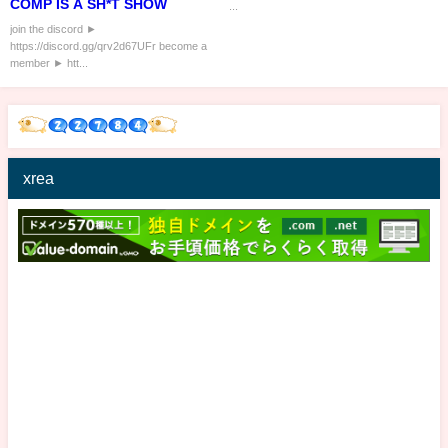
COMP IS A SH*T SHOW
...
join the discord ►
https://discord.gg/qrv2d67UFr become a
member ► htt...
xrea