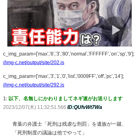
c_img_param=['max','6','3','80','normal','FFFFFF','on','sp','9'];
//img-c.net/output/site/202.js
c_img_param=['max','3','1','0','list','0009FF','off','pc','14'];
//img-c.net/output/site/292.js
1:
以下、名無しにかわりましてネギ速がお送りします
2023/12/07(木) 11:32:51.566
ID:QUfvWt7Wa
青葉の弁護士「死刑は残虐な刑罰」を遺族が一蹴、
「死刑制度の議論は他でやって」