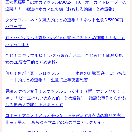
乙女系腐男子のオカマッフルMAX2- FX！オ・カマトレーダーの
逆襲！！ 極道のオカマたち編（おもしろ動画まとめ速報）
タダッフル！ネトゲ廃人的まとめ速報！！ネット乞食DE2000万
パワーズ！
新・ハゲッフル！哀愁のハゲ男の髪ってるまとめ速報！！激しく
ハゲっTEL？
こじ！コジッフル@！-レズっ娘百合ネエ！こじらせ！50独身処
女のBL腐女子的まとめ速報-
何だ！何が？真・シロッフル！！ 永遠の無職童貞- ぼっちな
ニート的まとめ速報！一生童貞上等夜露死苦！
男装スケバン女子！スケッフルまっくす！（新・ナンノひゃくし
きっ!！ビー玉のおいぬさん的まとめ速報） 話題な事件からおも
しろ動画まで取り上げまっくす
ロボットアニメ！メカと美少女キャラだいすき永遠の非リア充・
非モテ星人 ！あらゆるマニアの為のマニアックサイト