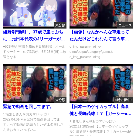
未分類
ニュース
綾野剛“新町”、37歳で崖っぷち
【画像】なんかへんな車走って
に…元日本代表のJリーガーがセ
たんだけどこれなんて言う車
カンドキャリアへ踏み出す「オ
種？
■綾野剛が主演を務める日曜劇場「オール
c_img_param=; //img-
ドルーキー」の第1話が、6月26日(日)に放
c.net/output/category/game.js
ールドルーキー」が開幕！6月26
送となる。 -----------------------...
c_img_param=; //img-...
日日夜9時スタート。新町が“ス
ポーツマネジメント”と出合う！
第1話あらすじ
未分類
5時に夢中!
緊急で動画を回してます。
【日本一のゲイカップル】高倉
健と長嶋茂雄！？【ガーシーch/
1:名無しさん＠おカマいっぱい
2022.04.01(Fri) 緊急で動画を回してま
東谷義和】#shorts
1:名無しさん＠おカマいっぱい
す。って動画が話題らしいぞ 2:名無しさ
2022.11.20(Sun) 【日本一のゲイカップ
ん＠おカマいっぱい...
ル】高倉健と長嶋茂雄！？【ガーシーch/