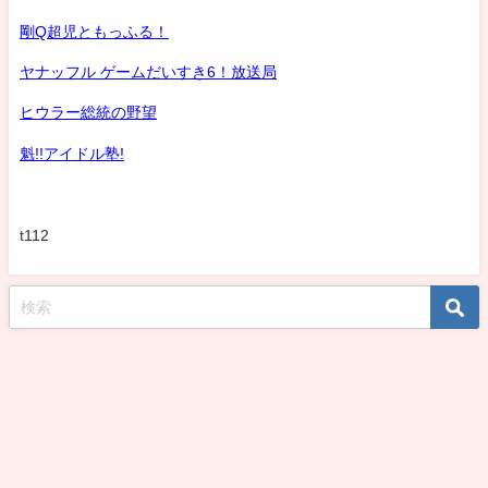
剛Q超児ともっふる！
ヤナッフル ゲームだいすき6！放送局
ヒウラー総統の野望
魁!!アイドル塾!
t112