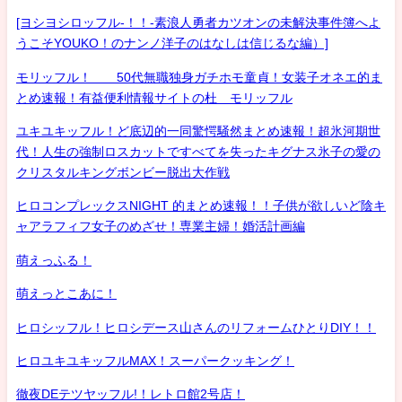
[ヨシヨシロッフル-！！-素浪人勇者カツオンの未解決事件簿へよ
うこそYOUKO！のナンノ洋子のはなしは信じるな編）]
モリッフル！ 50代無職独身ガチホモ童貞！女装子オネエ的ま
とめ速報！有益便利情報サイトの杜 モリッフル
ユキユキッフル！ど底辺的一同驚愕騒然まとめ速報！超氷河期世
代！人生の強制ロスカットですべてを失ったキグナス氷子の愛の
クリスタルキングボンビー脱出大作戦
ヒロコンプレックスNIGHT 的まとめ速報！！子供が欲しいど陰キ
ャアラフィフ女子のめざせ！専業主婦！婚活計画編
萌えっふる！
萌えっとこあに！
ヒロシッフル！ヒロシデース山さんのリフォームひとりDIY！！
ヒロユキユキッフルMAX！スーパークッキング！
徹夜DEテツヤッフル!！レトロ館2号店！