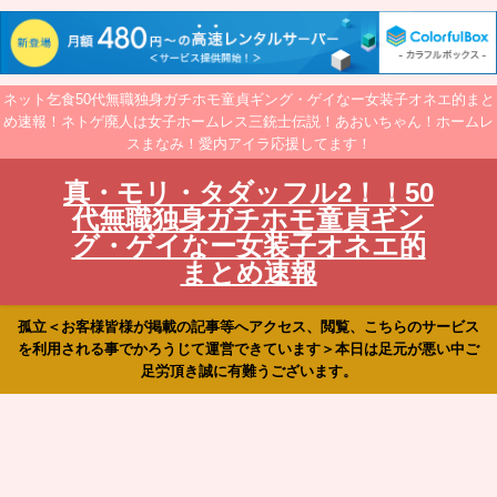
ネット乞食50代無職独身ガチホモ童貞ギング・ゲイなー女装子オネエ的まと
め速報！ネトゲ廃人は女子ホームレス三銃士伝説！あおいちゃん！ホームレ
スまなみ！愛内アイラ応援してます！
真・モリ・タダッフル2！！50
代無職独身ガチホモ童貞ギン
グ・ゲイなー女装子オネエ的
まとめ速報
孤立＜お客様皆様が掲載の記事等へアクセス、閲覧、こちらのサービス
を利用される事でかろうじて運営できています＞本日は足元が悪い中ご
足労頂き誠に有難うございます。