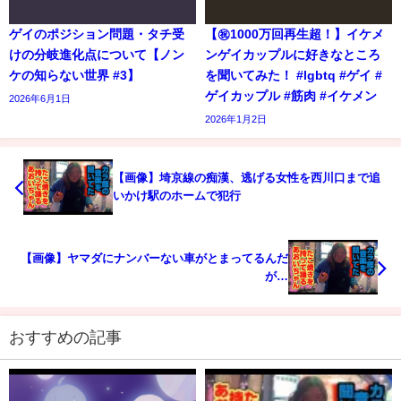
ゲイのポジション問題・タチ受
【㊗️1000万回再生超！】イケメ
けの分岐進化点について【ノン
ンゲイカップルに好きなところ
ケの知らない世界 #3】
を聞いてみた！ #lgbtq #ゲイ #
ゲイカップル #筋肉 #イケメン
2026年6月1日
2026年1月2日
【画像】埼京線の痴漢、逃げる女性を西川口まで追
いかけ駅のホームで犯行
【画像】ヤマダにナンバーない車がとまってるんだ
が…
おすすめの記事