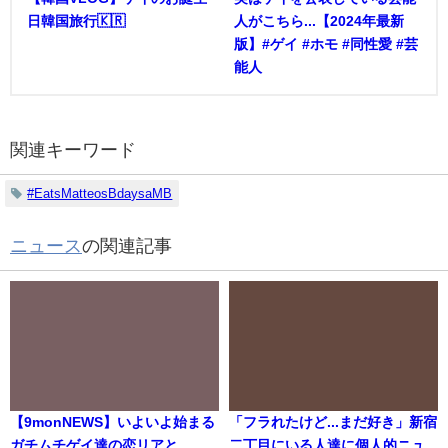
日韓国旅行🇰🇷
人がこちら...【2024年最新
版】#ゲイ #ホモ #同性愛 #芸
能人
関連キーワード
#EatsMatteosBdaysaMB
ニュース
の関連記事
【9monNEWS】いよいよ始まる
「フラれたけど...まだ好き」新宿
ガチムチゲイ達の恋リアと
二丁目にいる人達に個人的ニュ