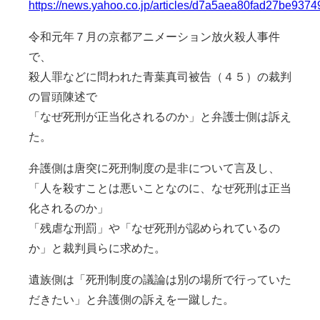
https://news.yahoo.co.jp/articles/d7a5aea80fad27be9
令和元年７月の京都アニメーション放火殺人事件
で、
殺人罪などに問われた青葉真司被告（４５）の裁判
の冒頭陳述で
「なぜ死刑が正当化されるのか」と弁護士側は訴え
た。
弁護側は唐突に死刑制度の是非について言及し、
「人を殺すことは悪いことなのに、なぜ死刑は正当
化されるのか」
「残虐な刑罰」や「なぜ死刑が認められているの
か」と裁判員らに求めた。
遺族側は「死刑制度の議論は別の場所で行っていた
だきたい」と弁護側の訴えを一蹴した。