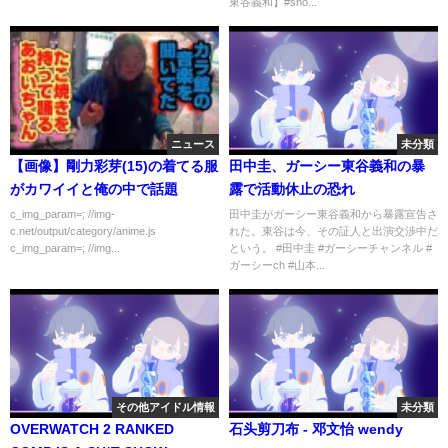
東谷義和】#sho...
ニュース
未分類
【画像】剛力彩芽(15)の着てる服
田中圭、ガーシー東谷義和の暴
がカワイイと俺の中で話題
露で活動休止の恐れ
c_img_param=; //img-
田中圭がガーシー東谷義和から暴露宣告さ
c.net/output/category/anime.js
れた。東谷は今、その証人と出演交渉中だ
c_img_param=; //img...
という。 #田中圭 #ガーシーチャンネル #
ガーシーch #山本...
その他アイドル情報
未分類
OVERWATCH 2 RANKED
石头剪刀布 - 邓文怡 wendy