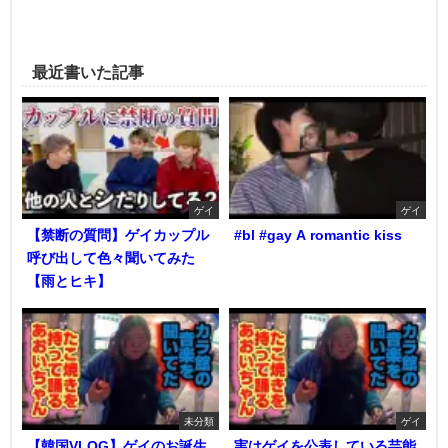
最近書いた記事
ゲイ
ゲイ
【禁断の質問】ゲイカップル
#bl #gay A romantic kiss
呼び出して色々聞いてみた
【雨とヒキ】
未分類
ゲイ
【韓国VLOG】ゲイのお誕生
実はゲイを公表している芸能