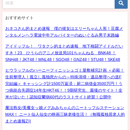
おすすめサイト
おネコさん的まとめ速報 僕の彼女はエリーちゃん人形！豆腐メ
ンタルメンヘラ電波中年アルバイターのぬいぐるみ男子末路編
アイドッフル！ ワタクシ的まとめ速報 地下格闘アイドルだい
すき！23 ひうらのアニメ放送局101ちゃんねる BNK48 ！
SNH48！JKT48！MNL48！SGO48！GNZ48！STU48！SKE48
ヒウラッフルのハーニーフィニッシュゴミ屋敷補完計画 ＜必殺！
生前整理人！孤立し孤独死からの～特殊清掃・遺品整理への道F
完結編＞ キャッシング計1500万返済：厨二病借金3500万円！う
つ病統合失調症14年生HKT46！！9期研究生、最後のサイト！全
米が泣いた！認知症鬱病60代のラストサイト絶賛！公開中
魔法熟女/美魔女ッ娘メグみみちゃんのニートッフルステーション
MAX！ ニート仙人仙女の映画三昧老後生活！（無職孤独居老人的
まとめ速報Z)]