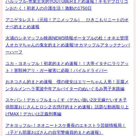
ハルッフル-専業主夫的YOUTUBERまとめ速報！キモデブロリコ
ンおたく！初老人の介護生活！激動の1750日
アニゲタレスト（元祖！アニメッフル） ひきこもりニートのオ
ナベ的まとめ速報
火浦のシネマッフル映画NEWS情報ポータブルの杜！オネエ管理
人オカマちゃんの鬼女的まとめ速報!オカマッフルアタックナンバ
ーハーフ
ユカ・ヨネッフル！初老的まとめ速報！！大帝イタチにラリアッ
ト！害獣神アリ・ガー被害に必殺！パイルドライバー
おネコさん的まとめ速報 僕の彼女はエリーちゃん人形！豆腐メ
ンタルメンヘラ電波中年アルバイターのぬいぐるみ男子末路編
スケバン！デカッフルまっくす（デカい強い2次元嫁だいすき子
供部屋おじさんヒロシ之古惑仔的まとめ速報）話題な動画取り上
げMAX！デカいは正義刑事編
アキヨッフル-！ネオニートスケ番長のエキストラ芸能情報局！
（子ども部屋おばさんの自宅警備員的まとめ速報）