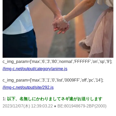
c_img_param=['max','6','3','80','normal','FFFFFF','on','sp','9'];
//img-c.net/output/category/anime.js
c_img_param=['max','3','1','0','list','0009FF','off','pc','14'];
//img-c.net/output/site/292.js
1:
以下、名無しにかわりましてネギ速がお送りします
2023/12/07(木) 12:39:03.22 ● BE:801948679-2BP(2000)