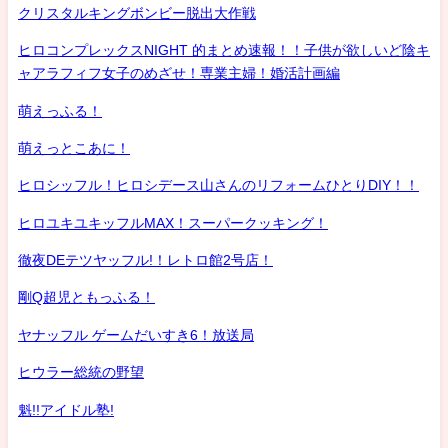
クリスタルキングボンビー脱出大作戦
ヒロコンプレックスNIGHT 的まとめ速報！！子供が欲しいど陰キ
ャアラフィフ女子のめざせ！専業主婦！婚活計画編
萌えっふる！
萌えっとこあに！
ヒロシッフル！ヒロシデース山さんのリフォームひとりDIY！！
ヒロユキユキッフルMAX！スーパークッキング！
徹夜DEテツヤッフル!！レトロ館2号店！
剛Q超児ともっふる！
ヤナッフル ゲームだいすき6！放送局
ヒウラー総統の野望
魁!!アイドル塾!