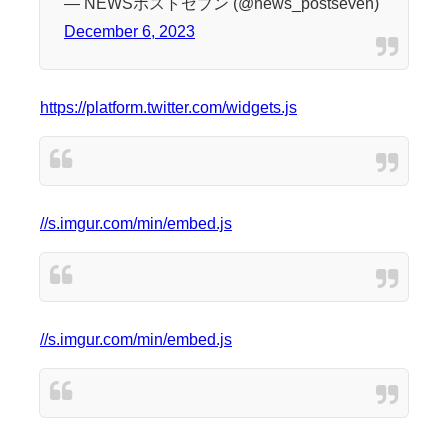
— NEWSポストセブン (@news_postseven)
December 6, 2023
https://platform.twitter.com/widgets.js
//s.imgur.com/min/embed.js
//s.imgur.com/min/embed.js