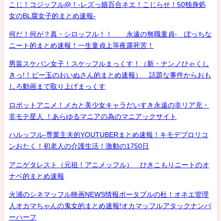
こじ！コジッフル@！-レズっ娘百合ネエ！こじらせ！50独身処
女のBL腐女子的まとめ速報-
何だ！何が？真・シロッフル！！ 永遠の無職童貞- ぼっちな
ニート的まとめ速報！一生童貞上等夜露死苦！
男装スケバン女子！スケッフルまっくす！（新・ナンノひゃくし
きっ!！ビー玉のおいぬさん的まとめ速報） 話題な事件からおも
しろ動画まで取り上げまっくす
ロボットアニメ！メカと美少女キャラだいすき永遠の非リア充・
非モテ星人 ！あらゆるマニアの為のマニアックサイト
ハルッフル-専業主夫的YOUTUBERまとめ速報！キモデブロリコ
ンおたく！初老人の介護生活！激動の1750日
アニゲタレスト（元祖！アニメッフル） ひきこもりニートのオ
ナベ的まとめ速報
火浦のシネマッフル映画NEWS情報ポータブルの杜！オネエ管理
人オカマちゃんの鬼女的まとめ速報!オカマッフルアタックナンバ
ーハーフ