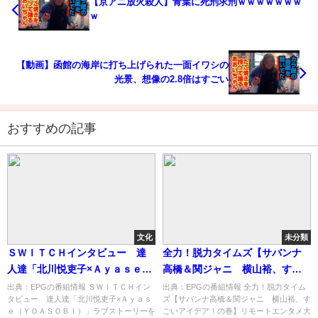
【京アニ放火殺人】青葉に死刑求刑ｗｗｗｗｗｗｗ
ｗ
【動画】函館の海岸に打ち上げられた一面イワシの
光景、想像の2.8倍はすごい
おすすめの記事
文化
未分類
ＳＷＩＴＣＨインタビュー 達
全力！脱力タイムズ【サバンナ
人達「北川悦吏子×Ａｙａｓｅ
高橋＆関ジャニ∞横山裕、すご
（ＹＯＡＳＯＢＩ）」[字]…の番
いアイデア！の巻】[字]…の番組
出典：EPGの番組情報 ＳＷＩＴＣＨイン
出典：EPGの番組情報 全力！脱力タイム
タビュー 達人達「北川悦吏子×Ａｙａｓ
ズ【サバンナ高橋＆関ジャニ∞横山裕、す
組内容解析まとめ
内容解析まとめ
ｅ（ＹＯＡＳＯＢＩ）」ラブストーリーを
ごいアイデア！の巻】リモートエンタメ大