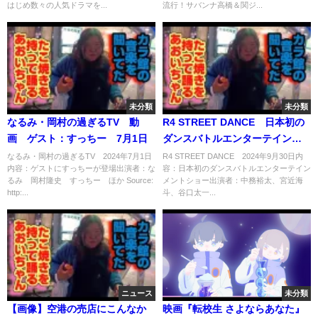
はじめ数々の人気ドラマを...
流行！サバンナ高橋＆関ジ...
未分類
未分類
なるみ・岡村の過ぎるTV 動
R4 STREET DANCE 日本初の
画 ゲスト：すっちー 7月1日
ダンスバトルエンターテインメ
ントショー 9月30日
なるみ・岡村の過ぎるTV 2024年7月1日
R4 STREET DANCE 2024年9月30日内
内容：ゲストにすっちーが登場出演者：な
容：日本初のダンスバトルエンターテイン
るみ 岡村隆史 すっちー ほか Source:
メントショー出演者：中務裕太、宮近海
http:...
斗、谷口太一...
ニュース
未分類
【画像】空港の売店にこんなか
映画『転校生 さよならあなた』