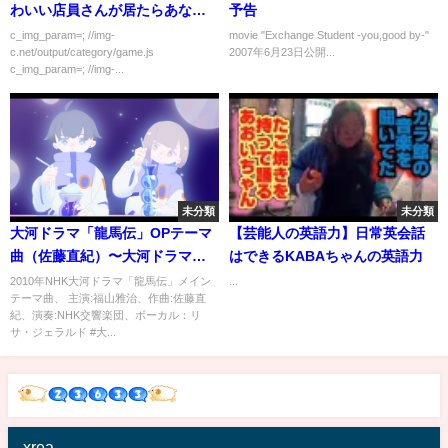
わいい店員さんが居たらあなた
予告
はどうしますか？
c_img_param=; //img-
movie "Exchange Student -you,good by-"
c.net/output/category/game.js
2007年6月23日公開...
c_img_param=; //img-...
未分類
未分類
大河ドラマ「龍馬伝」OPテーマ
【芸能人の英語力】日常英会話
曲（佐藤直紀）〜大河ドラマ名
はできるKABAちゃんの英語力
曲選〜
2010年NHK大河ドラマ「龍馬伝」メイン
...
テーマ曲、 主演:福山雅治、作曲:佐藤直
紀、演奏:NHK交響楽団、ボーカル：リ
サ・ジェラルド #大...
xrea