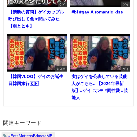
ゲイ
ゲイ
【禁断の質問】ゲイカップル
#bl #gay A romantic kiss
呼び出して色々聞いてみた
【雨とヒキ】
未分類
ゲイ
【韓国VLOG】ゲイのお誕生
実はゲイを公表している芸能
日韓国旅行🇰🇷
人がこちら...【2024年最新
版】#ゲイ #ホモ #同性愛 #芸
能人
関連キーワード
#EatsMatteosBdaysaMB