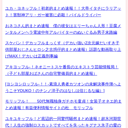
ユカ・ヨネッフル！初老的まとめ速報！！大帝イタチにラリアッ
ト！害獣神アリ・ガー被害に必殺！パイルドライバー
おネコさん的まとめ速報 僕の彼女はエリーちゃん人形！豆腐メ
ンタルメンヘラ電波中年アルバイターのぬいぐるみ男子末路編
スケバン！デカッフルまっくす（デカい強い2次元嫁だいすき子
供部屋おじさんヒロシ之古惑仔的まとめ速報）話題な動画取り上
げMAX！デカいは正義刑事編
アキヨッフル-！ネオニートスケ番長のエキストラ芸能情報局！
（子ども部屋おばさんの自宅警備員的まとめ速報）
[ヨシヨシロッフル-！！-素浪人勇者カツオンの未解決事件簿へよ
うこそYOUKO！のナンノ洋子のはなしは信じるな編）]
モリッフル！ 50代無職独身ガチホモ童貞！女装子オネエ的ま
とめ速報！有益便利情報サイトの杜 モリッフル
ユキユキッフル！ど底辺的一同驚愕騒然まとめ速報！超氷河期世
代！人生の強制ロスカットですべてを失ったキグナス氷子の愛の