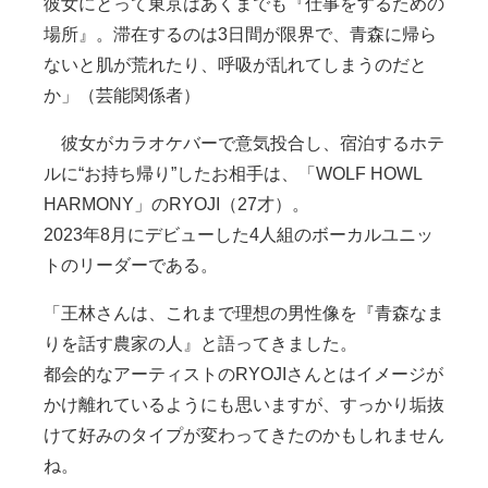
彼女にとって東京はあくまでも『仕事をするための
場所』。滞在するのは3日間が限界で、青森に帰ら
ないと肌が荒れたり、呼吸が乱れてしまうのだと
か」（芸能関係者）
彼女がカラオケバーで意気投合し、宿泊するホテ
ルに“お持ち帰り”したお相手は、「WOLF HOWL
HARMONY」のRYOJI（27才）。
2023年8月にデビューした4人組のボーカルユニッ
トのリーダーである。
「王林さんは、これまで理想の男性像を『青森なま
りを話す農家の人』と語ってきました。
都会的なアーティストのRYOJIさんとはイメージが
かけ離れているようにも思いますが、すっかり垢抜
けて好みのタイプが変わってきたのかもしれません
ね。