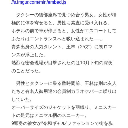
//s.imgur.com/min/embed.js
タクシーの後部座席で見つめ合う男女。女性が積
極的に体を寄せると、男性も素直に受け入れる。
ホテルの前で車が停まると、女性がエスコートして
ふたりはエントランスへと吸い込まれた──。
青森出身の人気タレント、王林（25才）に初ロマ
ンスが浮上した。
熱烈な密会現場が目撃されたのは10月下旬の深夜
のことだった。
男性とタクシーに乗る数時間前、王林は別の友人
たちと有名人御用達の会員制カラオケバーに繰り出
していた。
オーバーサイズのジャケットを羽織り、ミニスカー
トの足元はアニマル柄のスニーカー。
9頭身の彼女が“令和ギャル”ファッションで街を歩