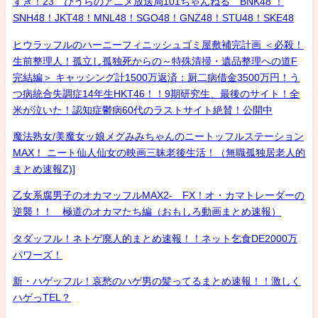
すき！23 ひうらのアニメ放送局101ちゃんねる BNK48 ！
SNH48！JKT48！MNL48！SGO48！GNZ48！STU48！SKE48
ヒウラッフルのハーニーフィニッシュゴミ屋敷補完計画 ＜必殺！
生前整理人！孤立し孤独死からの～特殊清掃・遺品整理への道F
完結編＞ キャッシング計1500万返済：厨二病借金3500万円！う
つ病統合失調症14年生HKT46！！9期研究生、最後のサイト！全
米が泣いた！認知症鬱病60代のラストサイト絶賛！公開中
魔法熟女/美魔女ッ娘メグみみちゃんのニートッフルステーション
MAX！ ニート仙人仙女の映画三昧老後生活！（無職孤独居老人的
まとめ速報Z)]
乙女系腐男子のオカマッフルMAX2- FX！オ・カマトレーダーの
逆襲！！ 極道のオカマたち編（おもしろ動画まとめ速報）
タダッフル！ネトゲ廃人的まとめ速報！！ネット乞食DE2000万
パワーズ！
新・ハゲッフル！哀愁のハゲ男の髪ってるまとめ速報！！激しく
ハゲっTEL？