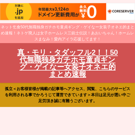
ネット乞食50代無職独身ガチホモ童貞ギング・ゲイなー女装子オネエ的まと
め速報！ネトゲ廃人は女子ホームレス三銃士伝説！あおいちゃん！ホームレ
スまなみ！愛内アイラ応援してます！
真・モリ・タダッフル2！！50
代無職独身ガチホモ童貞ギン
グ・ゲイなー女装子オネエ的
まとめ速報
孤立＜お客様皆様が掲載の記事等へアクセス、閲覧、こちらのサービス
を利用される事でかろうじて運営できています＞本日は足元が悪い中ご
足労頂き誠に有難うございます。