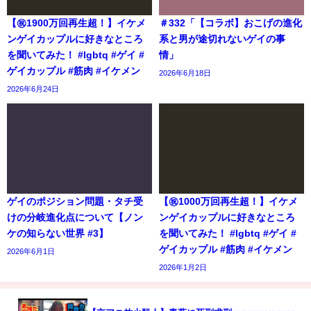
【㊗️1900万回再生超！】イケメ
＃332「【コラボ】おこげの進化
ンゲイカップルに好きなところ
系と男が途切れないゲイの事
を聞いてみた！ #lgbtq #ゲイ #
情」
ゲイカップル #筋肉 #イケメン
2026年6月18日
2026年6月24日
ゲイのポジション問題・タチ受
【㊗️1000万回再生超！】イケメ
けの分岐進化点について【ノン
ンゲイカップルに好きなところ
ケの知らない世界 #3】
を聞いてみた！ #lgbtq #ゲイ #
ゲイカップル #筋肉 #イケメン
2026年6月1日
2026年1月2日