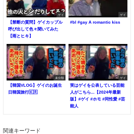
ゲイ
ゲイ
【禁断の質問】ゲイカップル
#bl #gay A romantic kiss
呼び出して色々聞いてみた
【雨とヒキ】
未分類
ゲイ
【韓国VLOG】ゲイのお誕生
実はゲイを公表している芸能
日韓国旅行🇰🇷
人がこちら...【2024年最新
版】#ゲイ #ホモ #同性愛 #芸
能人
関連キーワード