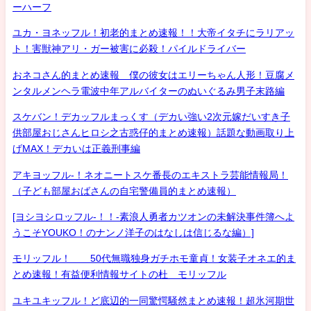
ーハーフ
ユカ・ヨネッフル！初老的まとめ速報！！大帝イタチにラリアッ
ト！害獣神アリ・ガー被害に必殺！パイルドライバー
おネコさん的まとめ速報 僕の彼女はエリーちゃん人形！豆腐メ
ンタルメンヘラ電波中年アルバイターのぬいぐるみ男子末路編
スケバン！デカッフルまっくす（デカい強い2次元嫁だいすき子
供部屋おじさんヒロシ之古惑仔的まとめ速報）話題な動画取り上
げMAX！デカいは正義刑事編
アキヨッフル-！ネオニートスケ番長のエキストラ芸能情報局！
（子ども部屋おばさんの自宅警備員的まとめ速報）
[ヨシヨシロッフル-！！-素浪人勇者カツオンの未解決事件簿へよ
うこそYOUKO！のナンノ洋子のはなしは信じるな編）]
モリッフル！ 50代無職独身ガチホモ童貞！女装子オネエ的ま
とめ速報！有益便利情報サイトの杜 モリッフル
ユキユキッフル！ど底辺的一同驚愕騒然まとめ速報！超氷河期世