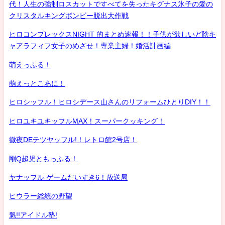
代！人生の強制ロスカットですべてを失ったキグナス氷子の愛の
クリスタルキングボンビー脱出大作戦
ヒロコンプレックスNIGHT 的まとめ速報！！子供が欲しいど陰キ
ャアラフィフ女子のめざせ！専業主婦！婚活計画編
萌えっふる！
萌えっとこあに！
ヒロシッフル！ヒロシデース山さんのリフォームひとりDIY！！
ヒロユキユキッフルMAX！スーパークッキング！
徹夜DEテツヤッフル!！レトロ館2号店！
剛Q超児ともっふる！
ヤナッフル ゲームだいすき6！放送局
ヒウラー総統の野望
魁!!アイドル塾!