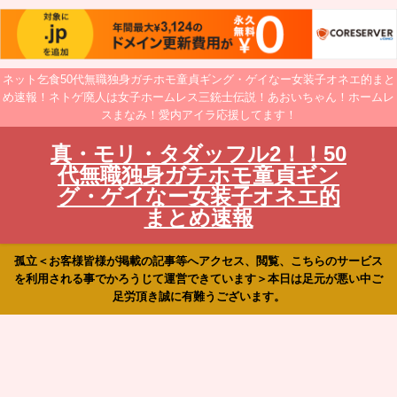
ネット乞食50代無職独身ガチホモ童貞ギング・ゲイなー女装子オネエ的まと
め速報！ネトゲ廃人は女子ホームレス三銃士伝説！あおいちゃん！ホームレ
スまなみ！愛内アイラ応援してます！
真・モリ・タダッフル2！！50
代無職独身ガチホモ童貞ギン
グ・ゲイなー女装子オネエ的
まとめ速報
孤立＜お客様皆様が掲載の記事等へアクセス、閲覧、こちらのサービス
を利用される事でかろうじて運営できています＞本日は足元が悪い中ご
足労頂き誠に有難うございます。