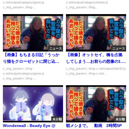
c.net/output/category/game.js
c.net/output/category/anime.js
c_img_param=; //img-...
c_img_param=; //img...
ニュース
ニュース
【画像】もちまる日記「うっか
【画像】オットセイ、橋を占拠
り猫をクローゼットに閉じ込め
してしまう…お前らの想像の1.1
ちゃいました…ｗ」
倍占拠してる
c_img_param=; //img-
c_img_param=; //img-c.net/output/site/42.js
c.net/output/category/game.js
c_img_param=; //img-c.net/...
c_img_param=; //img-...
未分類
未分類
Wonderwall - Beady Eye @
朝メシまで。 動画 2時間SP