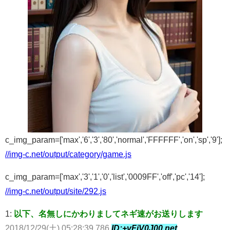
c_img_param=['max','6','3','80','normal','FFFFFF','on','sp','9'];
//img-c.net/output/category/game.js
c_img_param=['max','3','1','0','list','0009FF','off','pc','14'];
//img-c.net/output/site/292.js
1:
以下、名無しにかわりましてネギ速がお送りします
2018/12/29(土) 05:28:39.786
ID:+vFiV0J00.net