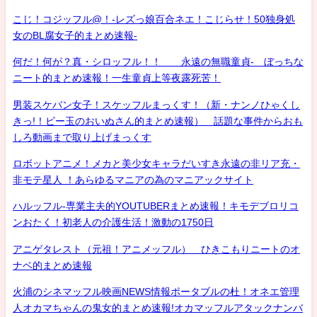
こじ！コジッフル@！-レズっ娘百合ネエ！こじらせ！50独身処
女のBL腐女子的まとめ速報-
何だ！何が？真・シロッフル！！ 永遠の無職童貞- ぼっちな
ニート的まとめ速報！一生童貞上等夜露死苦！
男装スケバン女子！スケッフルまっくす！（新・ナンノひゃくし
きっ!！ビー玉のおいぬさん的まとめ速報） 話題な事件からおも
しろ動画まで取り上げまっくす
ロボットアニメ！メカと美少女キャラだいすき永遠の非リア充・
非モテ星人 ！あらゆるマニアの為のマニアックサイト
ハルッフル-専業主夫的YOUTUBERまとめ速報！キモデブロリコ
ンおたく！初老人の介護生活！激動の1750日
アニゲタレスト（元祖！アニメッフル） ひきこもりニートのオ
ナベ的まとめ速報
火浦のシネマッフル映画NEWS情報ポータブルの杜！オネエ管理
人オカマちゃんの鬼女的まとめ速報!オカマッフルアタックナンバ