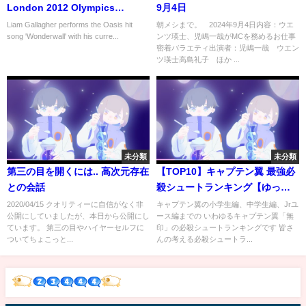
London 2012 Olympics
9月4日
Closing Ceremony | Music
Liam Gallagher performs the Oasis hit
朝メシまで。 2024年9月4日内容：ウエ
song 'Wonderwall' with his curre...
ンツ瑛士、児嶋一哉がMCを務めるお仕事
Monday
密着バラエティ出演者：児嶋一哉 ウエン
ツ瑛士高島礼子 ほか ...
未分類
未分類
第三の目を開くには.. 高次元存在
【TOP10】キャプテン翼 最強必
との会話
殺シュートランキング【ゆっく
り解説】
2020/04/15 クオリティーに自信がなく非
キャプテン翼の小学生編、中学生編、Jrユ
公開にしていましたが、本日から公開にし
ース編までの いわゆるキャプテン翼「無
ています。 第三の目やハイヤーセルフに
印」の必殺シュートランキングです 皆さ
ついてちょこっと...
んの考える必殺シュートラ...