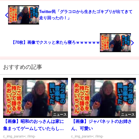
Twitter民「グラコロから生きたゴキブリが出てきて
走り回ったの！」
【70枚】画像でクスッと来たら寝ろｗｗｗｗｗｗ
おすすめの記事
ニュース
ニュース
【画像】昭和のおっさんは家に
【画像】ジャパネットのお姉さ
集まってゲームしていたらしい
ん、可愛い
ｗｗｗｗｗｗ
c_img_param=; //img-
c_img_param=; //img-