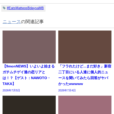
#EatsMatteosBdaysaMB
ニュース
の関連記事
【9monNEWS】いよいよ始まる
「フラれたけど...まだ好き」新宿
ガチムチゲイ達の恋リアと
二丁目にいる人達に個人的ニュ
は！？【ゲスト：NAWOTO・
ースを聞いてみたら回答がヤバ
TAKA】
かったwwwww
2026年7月5日
2026年7月4日