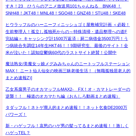
すき！23 ひうらのアニメ放送局101ちゃんねる BNK48 ！
SNH48！JKT48！MNL48！SGO48！GNZ48！STU48！SKE48
ヒウラッフルのハーニーフィニッシュゴミ屋敷補完計画 ＜必殺！
生前整理人！孤立し孤独死からの～特殊清掃・遺品整理への道F
完結編＞ キャッシング計1500万返済：厨二病借金3500万円！う
つ病統合失調症14年生HKT46！！9期研究生、最後のサイト！全
米が泣いた！認知症鬱病60代のラストサイト絶賛！公開中
魔法熟女/美魔女ッ娘メグみみちゃんのニートッフルステーション
MAX！ ニート仙人仙女の映画三昧老後生活！（無職孤独居老人的
まとめ速報Z)]
乙女系腐男子のオカマッフルMAX2- FX！オ・カマトレーダーの
逆襲！！ 極道のオカマたち編（おもしろ動画まとめ速報）
タダッフル！ネトゲ廃人的まとめ速報！！ネット乞食DE2000万
パワーズ！
新・ハゲッフル！哀愁のハゲ男の髪ってるまとめ速報！！激しく
ハゲっTEL？