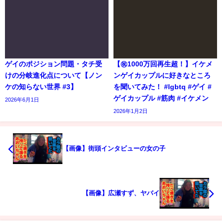
ゲイのポジション問題・タチ受
【㊗️1000万回再生超！】イケメ
けの分岐進化点について【ノン
ンゲイカップルに好きなところ
ケの知らない世界 #3】
を聞いてみた！ #lgbtq #ゲイ #
ゲイカップル #筋肉 #イケメン
2026年6月1日
2026年1月2日
【画像】街頭インタビューの女の子
【画像】広瀬すず、ヤバイ