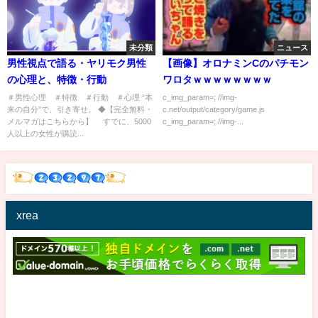
未分類
ニュース
男性視点で語る・ヤリモク男性
【画像】オロナミンCのパチモン
の心理と、特徴・行動
ワロタｗｗｗｗｗｗｗｗ
＃男性心理 ＃特徴 ＃行動 ＃心理 “本
c_img_param=; //img-
来の自分”で、引き寄せ。 ◆【完全無料・
c.net/output/category/game.js
メルマガはこちらから】 すでに、5000
c_img_param=; //img-...
人以上の女性が購読...
xrea