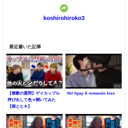
koshirohiroko3
最近書いた記事
ゲイ
ゲイ
【禁断の質問】ゲイカップル
#bl #gay A romantic kiss
呼び出して色々聞いてみた
【雨とヒキ】