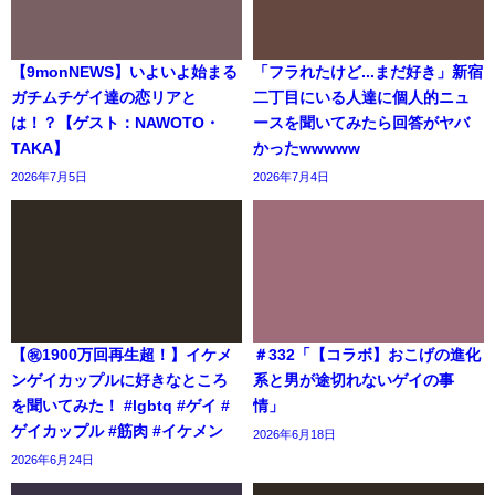
【9monNEWS】いよいよ始まる
「フラれたけど...まだ好き」新宿
ガチムチゲイ達の恋リアと
二丁目にいる人達に個人的ニュ
は！？【ゲスト：NAWOTO・
ースを聞いてみたら回答がヤバ
TAKA】
かったwwwww
2026年7月5日
2026年7月4日
【㊗️1900万回再生超！】イケメ
＃332「【コラボ】おこげの進化
ンゲイカップルに好きなところ
系と男が途切れないゲイの事
を聞いてみた！ #lgbtq #ゲイ #
情」
ゲイカップル #筋肉 #イケメン
2026年6月18日
2026年6月24日