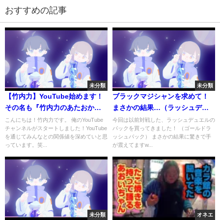
おすすめの記事
未分類
未分類
【竹内力】YouTube始めます！
ブラックマジシャンを求めて！
その名も『竹内力のあたおかチ
まさかの結果…（ラッシュデュ
ャンネル！』
エルパック開封）
こんにちは！竹内力です。 俺のYouTube
今回は以前対戦した、ラッシュデュエルの
チャンネルがスタートしました！YouTube
パックを買ってきました！ （ゴールドラ
を通じてみんなとの関係値を深めていと思
ッシュパック） まさかの結果に驚きで手
っています。笑...
が震えてますw...
未分類
オネエ