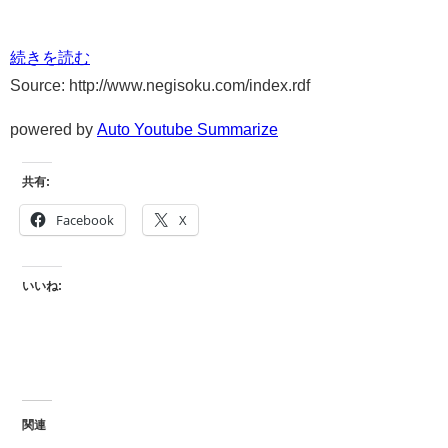
続きを読む
Source: http://www.negisoku.com/index.rdf
powered by
Auto Youtube Summarize
共有:
Facebook
X
いいね:
関連