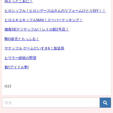
萌えっとこあに！
ヒロシッフル！ヒロシデース山さんのリフォームひとりDIY！！
ヒロユキユキッフルMAX！スーパークッキング！
徹夜DEテツヤッフル!！レトロ館2号店！
剛Q超児ともっふる！
ヤナッフル ゲームだいすき6！放送局
ヒウラー総統の野望
魁!!アイドル塾!
t112