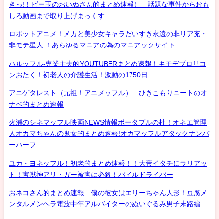
きっ!！ビー玉のおいぬさん的まとめ速報） 話題な事件からおも
しろ動画まで取り上げまっくす
ロボットアニメ！メカと美少女キャラだいすき永遠の非リア充・
非モテ星人 ！あらゆるマニアの為のマニアックサイト
ハルッフル-専業主夫的YOUTUBERまとめ速報！キモデブロリコ
ンおたく！初老人の介護生活！激動の1750日
アニゲタレスト（元祖！アニメッフル） ひきこもりニートのオ
ナベ的まとめ速報
火浦のシネマッフル映画NEWS情報ポータブルの杜！オネエ管理
人オカマちゃんの鬼女的まとめ速報!オカマッフルアタックナンバ
ーハーフ
ユカ・ヨネッフル！初老的まとめ速報！！大帝イタチにラリアッ
ト！害獣神アリ・ガー被害に必殺！パイルドライバー
おネコさん的まとめ速報 僕の彼女はエリーちゃん人形！豆腐メ
ンタルメンヘラ電波中年アルバイターのぬいぐるみ男子末路編