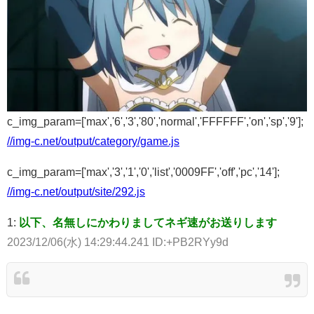
c_img_param=['max','6','3','80','normal','FFFFFF','on','sp','9'];
//img-c.net/output/category/game.js
c_img_param=['max','3','1','0','list','0009FF','off','pc','14'];
//img-c.net/output/site/292.js
1:
以下、名無しにかわりましてネギ速がお送りします
2023/12/06(水) 14:29:44.241 ID:+PB2RYy9d