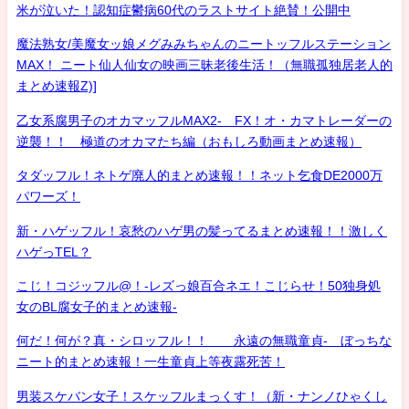
米が泣いた！認知症鬱病60代のラストサイト絶賛！公開中
魔法熟女/美魔女ッ娘メグみみちゃんのニートッフルステーション
MAX！ ニート仙人仙女の映画三昧老後生活！（無職孤独居老人的
まとめ速報Z)]
乙女系腐男子のオカマッフルMAX2- FX！オ・カマトレーダーの
逆襲！！ 極道のオカマたち編（おもしろ動画まとめ速報）
タダッフル！ネトゲ廃人的まとめ速報！！ネット乞食DE2000万
パワーズ！
新・ハゲッフル！哀愁のハゲ男の髪ってるまとめ速報！！激しく
ハゲっTEL？
こじ！コジッフル@！-レズっ娘百合ネエ！こじらせ！50独身処
女のBL腐女子的まとめ速報-
何だ！何が？真・シロッフル！！ 永遠の無職童貞- ぼっちな
ニート的まとめ速報！一生童貞上等夜露死苦！
男装スケバン女子！スケッフルまっくす！（新・ナンノひゃくし