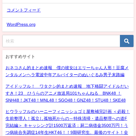
コメントフィード
WordPress.org
おすすめサイト
おネコさん的まとめ速報 僕の彼女はエリーちゃん人形！豆腐メ
ンタルメンヘラ電波中年アルバイターのぬいぐるみ男子末路編
アイドッフル！ ワタクシ的まとめ速報 地下格闘アイドルだい
すき！23 ひうらのアニメ放送局101ちゃんねる BNK48 ！
SNH48！JKT48！MNL48！SGO48！GNZ48！STU48！SKE48
ヒウラッフルのハーニーフィニッシュゴミ屋敷補完計画 ＜必殺！
生前整理人！孤立し孤独死からの～特殊清掃・遺品整理への道F
完結編＞ キャッシング計1500万返済：厨二病借金3500万円！う
つ病統合失調症14年生HKT46！！9期研究生、最後のサイト！全