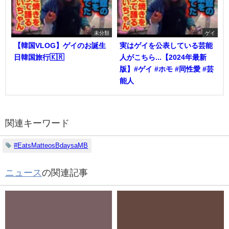
未分類
ゲイ
【韓国VLOG】ゲイのお誕生
実はゲイを公表している芸能
日韓国旅行🇰🇷
人がこちら...【2024年最新
版】#ゲイ #ホモ #同性愛 #芸
能人
関連キーワード
#EatsMatteosBdaysaMB
ニュース
の関連記事