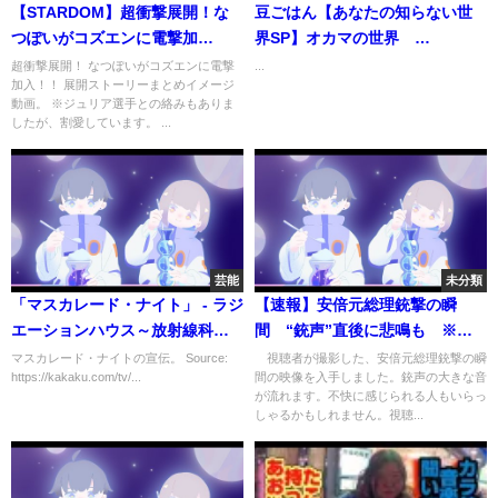
【STARDOM】超衝撃展開！な
豆ごはん【あなたの知らない世
つぽいがコズエンに電撃加
界SP】オカマの世界
入！！！【スターダム】
SHIN&KEIKO
超衝撃展開！ なつぽいがコズエンに電撃
...
加入！！ 展開ストーリーまとめイメージ
動画。 ※ジュリア選手との絡みもありま
したが、割愛しています。 ...
芸能
未分類
「マスカレード・ナイト」 - ラジ
【速報】安倍元総理銃撃の瞬
エーションハウス～放射線科の
間 “銃声”直後に悲鳴も ※大
診断レポート～（フジテレビ）
きな音にご注意ください(2022年
マスカレード・ナイトの宣伝。 Source:
視聴者が撮影した、安倍元総理銃撃の瞬
https://kakaku.com/tv/...
間の映像を入手しました。銃声の大きな音
7月8日)
が流れます。不快に感じられる人もいらっ
しゃるかもしれません。視聴...