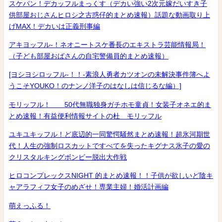
スケバン！デカッフルまっくす（デカい強い2次元嫁だいすき子
供部屋おじさんヒロシ之古惑仔的まとめ速報）話題な動画取り上
げMAX！デカいは正義刑事編
アキヨッフル-！ネオニートスケ番長のエキストラ芸能情報局！
（子ども部屋おばさんの自宅警備員的まとめ速報）
[ヨシヨシロッフル-！！-素浪人勇者カツオンの未解決事件簿へよ
うこそYOUKO！のナンノ洋子のはなしは信じるな編）]
モリッフル！ 50代無職独身ガチホモ童貞！女装子オネエ的ま
とめ速報！有益便利情報サイトの杜 モリッフル
ユキユキッフル！ど底辺的一同驚愕騒然まとめ速報！超氷河期世
代！人生の強制ロスカットですべてを失ったキグナス氷子の愛の
クリスタルキングボンビー脱出大作戦
ヒロコンプレックスNIGHT 的まとめ速報！！子供が欲しいど陰キ
ャアラフィフ女子のめざせ！専業主婦！婚活計画編
萌えっふる！