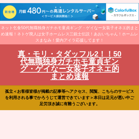
ネット乞食50代無職独身ガチホモ童貞ギング・ゲイなー女装子オネエ的まと
め速報！ネトゲ廃人は女子ホームレス三銃士伝説！あおいちゃん！ホームレ
スまなみ！愛内アイラ応援してます！
真・モリ・タダッフル2！！50
代無職独身ガチホモ童貞ギン
グ・ゲイなー女装子オネエ的
まとめ速報
孤立＜お客様皆様が掲載の記事等へアクセス、閲覧、こちらのサービス
を利用される事でかろうじて運営できています＞本日は足元が悪い中ご
足労頂き誠に有難うございます。