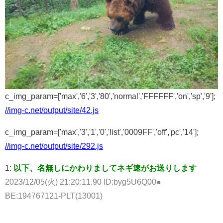
c_img_param=['max','6','3','80','normal','FFFFFF','on','sp','9'];
//img-c.net/output/site/42.js
c_img_param=['max','3','1','0','list','0009FF','off','pc','14'];
//img-c.net/output/site/292.js
1:
以下、名無しにかわりましてネギ速がお送りします
2023/12/05(火) 21:20:11.90 ID:byg5U6Q00●
BE:194767121-PLT(13001)