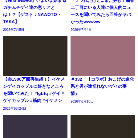
【9monNEWS】いよいよ始まる
「フラれたけど...まだ好き」新宿
ガチムチゲイ達の恋リアと
二丁目にいる人達に個人的ニュ
は！？【ゲスト：NAWOTO・
ースを聞いてみたら回答がヤバ
TAKA】
かったwwwww
2026年7月5日
2026年7月4日
【㊗️1900万回再生超！】イケメ
＃332「【コラボ】おこげの進化
ンゲイカップルに好きなところ
系と男が途切れないゲイの事
を聞いてみた！ #lgbtq #ゲイ #
情」
ゲイカップル #筋肉 #イケメン
2026年6月18日
2026年6月24日