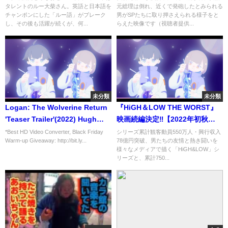
タレントのルー大柴さん。英語と日本語を
元総理は倒れ、近くで発砲したとみられる
のルー語でブレーク！茶道の師
（2022年7月8日）
チャンポンにした「ルー語」がブレーク
男がSPたちに取り押さえられる様子をと
範でもあるマルチタレント
し、その後も活躍が続くが、何...
らえた映像です（視聴者提供...
未分類
未分類
Logan: The Wolverine Return
『HiGH＆LOW THE WORST』
'Teaser Trailer'(2022) Hugh
映画続編決定‼【2022年初秋
Jackman, Ryan Reynolds,
ROADSHOW】
*Best HD Video Converter, Black Friday
シリーズ累計観客動員550万人・興行収入
Warm-up Giveaway: http://bit.ly...
78億円突破、男たちの友情と熱き闘いを
Dafne Knee "Concept"
様々なメディアで描く「HiGH&LOW」シ
リーズと、累計750...