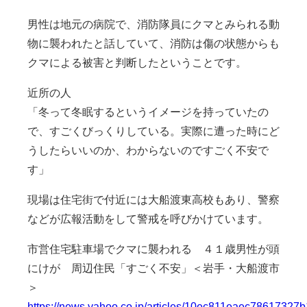
男性は地元の病院で、消防隊員にクマとみられる動
物に襲われたと話していて、消防は傷の状態からも
クマによる被害と判断したということです。
近所の人
「冬って冬眠するというイメージを持っていたの
で、すごくびっくりしている。実際に遭った時にど
うしたらいいのか、わからないのですごく不安で
す」
現場は住宅街で付近には大船渡東高校もあり、警察
などが広報活動をして警戒を呼びかけています。
市営住宅駐車場でクマに襲われる ４１歳男性が頭
にけが 周辺住民「すごく不安」＜岩手・大船渡市
＞
https://news.yahoo.co.jp/articles/10ec811eaec7861732