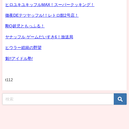
ヒロユキユキッフルMAX！スーパークッキング！
徹夜DEテツヤッフル!！レトロ館2号店！
剛Q超児ともっふる！
ヤナッフル ゲームだいすき6！放送局
ヒウラー総統の野望
魁!!アイドル塾!
t112