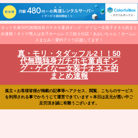
ネット乞食50代無職独身ガチホモ童貞ギング・ゲイなー女装子オネエ的まと
め速報！ネトゲ廃人は女子ホームレス三銃士伝説！あおいちゃん！ホームレ
スまなみ！愛内アイラ応援してます！
真・モリ・タダッフル2！！50
代無職独身ガチホモ童貞ギン
グ・ゲイなー女装子オネエ的
まとめ速報
孤立＜お客様皆様が掲載の記事等へアクセス、閲覧、こちらのサービス
を利用される事でかろうじて運営できています＞本日は足元が悪い中ご
足労頂き誠に有難うございます。