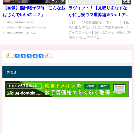
ニュース
文化
【画像】熊田曜子(39)「こんなお
ラヴィット！【見取り図なすな
ばさんでいいの…？」
かにし安ウマ世界編＆No.１アイ
スコーヒー】[字] …の番組内容
c_img_param=; //img-
出典：EPGの番組情報 ラヴィット！【見
c.net/output/category/anime.js
取り図なすなかにし安ウマ世界編＆No.１
解析まとめ
c_img_param=; //img...
アイスコーヒー】超一流コーヒー職人ガチ
採点！No.１アイスコ...
xrea