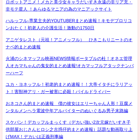
ロボットアニメ！メカと美少女キャラだいすき永遠の非リア充・
非モテ星人 ！あらゆるマニアの為のマニアックサイト
ハルッフル-専業主夫的YOUTUBERまとめ速報！キモデブロリコ
ンおたく！初老人の介護生活！激動の1750日
アニゲタレスト（元祖！アニメッフル） ひきこもりニートのオ
ナベ的まとめ速報
火浦のシネマッフル映画NEWS情報ポータブルの杜！オネエ管理
人オカマちゃんの鬼女的まとめ速報!オカマッフルアタックナンバ
ーハーフ
ユカ・ヨネッフル！初老的まとめ速報！！大帝イタチにラリアッ
ト！害獣神アリ・ガー被害に必殺！パイルドライバー
おネコさん的まとめ速報 僕の彼女はエリーちゃん人形！豆腐メ
ンタルメンヘラ電波中年アルバイターのぬいぐるみ男子末路編
スケバン！デカッフルまっくす（デカい強い2次元嫁だいすき子
供部屋おじさんヒロシ之古惑仔的まとめ速報）話題な動画取り上
げMAX！デカいは正義刑事編