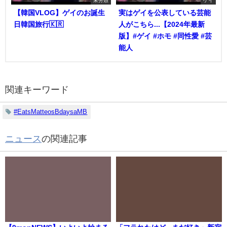
未分類
ゲイ
【韓国VLOG】ゲイのお誕生
実はゲイを公表している芸能
日韓国旅行🇰🇷
人がこちら...【2024年最新
版】#ゲイ #ホモ #同性愛 #芸
能人
関連キーワード
#EatsMatteosBdaysaMB
ニュース
の関連記事