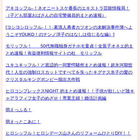
アキヨッフル-！ネオニートスケ番長のエキストラ芸能情報局！
（子ども部屋おばさんの自宅警備員的まとめ速報）
[ヨシヨシロッフル-！！-素浪人勇者カツオンの未解決事件簿へよ
うこそYOUKO！のナンノ洋子のはなしは信じるな編）]
モリッフル！ 50代無職独身ガチホモ童貞！女装子オネエ的ま
とめ速報！有益便利情報サイトの杜 モリッフル
ユキユキッフル！ど底辺的一同驚愕騒然まとめ速報！超氷河期世
代！人生の強制ロスカットですべてを失ったキグナス氷子の愛の
クリスタルキングボンビー脱出大作戦
ヒロコンプレックスNIGHT 的まとめ速報！！子供が欲しいど陰キ
ャアラフィフ女子のめざせ！専業主婦！婚活計画編
萌えっふる！
萌えっとこあに！
ヒロシッフル！ヒロシデース山さんのリフォームひとりDIY！！