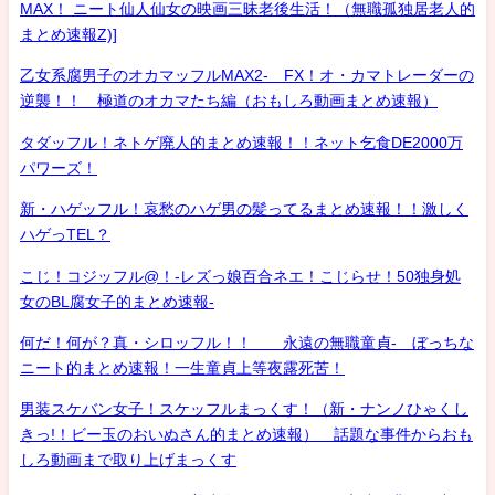
MAX！ ニート仙人仙女の映画三昧老後生活！（無職孤独居老人的
まとめ速報Z)]
乙女系腐男子のオカマッフルMAX2- FX！オ・カマトレーダーの
逆襲！！ 極道のオカマたち編（おもしろ動画まとめ速報）
タダッフル！ネトゲ廃人的まとめ速報！！ネット乞食DE2000万
パワーズ！
新・ハゲッフル！哀愁のハゲ男の髪ってるまとめ速報！！激しく
ハゲっTEL？
こじ！コジッフル@！-レズっ娘百合ネエ！こじらせ！50独身処
女のBL腐女子的まとめ速報-
何だ！何が？真・シロッフル！！ 永遠の無職童貞- ぼっちな
ニート的まとめ速報！一生童貞上等夜露死苦！
男装スケバン女子！スケッフルまっくす！（新・ナンノひゃくし
きっ!！ビー玉のおいぬさん的まとめ速報） 話題な事件からおも
しろ動画まで取り上げまっくす