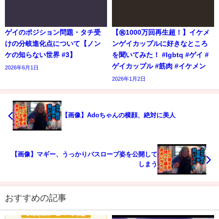
ゲイのポジション問題・タチ受
【㊗️1000万回再生超！】イケメ
けの分岐進化点について【ノン
ンゲイカップルに好きなところ
ケの知らない世界 #3】
を聞いてみた！ #lgbtq #ゲイ #
ゲイカップル #筋肉 #イケメン
2026年6月1日
2026年1月2日
【画像】Adoちゃんの横顔、絶対に美人
【画像】マギー、うっかりバスローブ姿を公開して
しまう
おすすめの記事