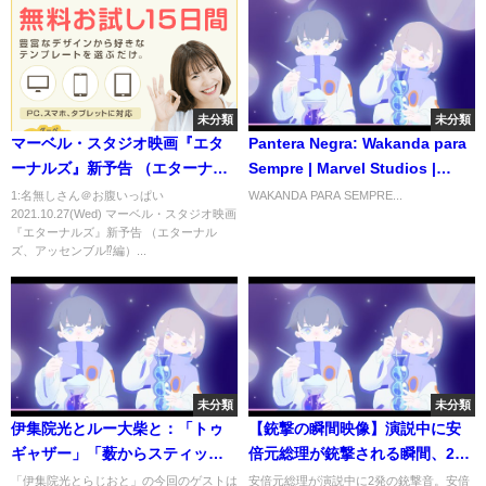
未分類
未分類
マーベル・スタジオ映画『エタ
Pantera Negra: Wakanda para
ーナルズ』新予告 （エターナル
Sempre | Marvel Studios |
ズ、アッセンブル⁉編）
Teaser Trailer Legendado |
1:名無しさん＠お腹いっぱい
WAKANDA PARA SEMPRE...
2021.10.27(Wed) マーベル・スタジオ映画
Open Caption
『エターナルズ』新予告 （エターナル
ズ、アッセンブル⁉編）...
未分類
未分類
伊集院光とルー大柴と：「トゥ
【銃撃の瞬間映像】演説中に安
ギャザー」「薮からスティッ
倍元総理が銃撃される瞬間、2発
ク」「寝耳にウォーター」など
の発砲音と銃撃男の取り押さえ
「伊集院光とらじおと」の今回のゲストは
安倍元総理が演説中に2発の銃撃音。安倍