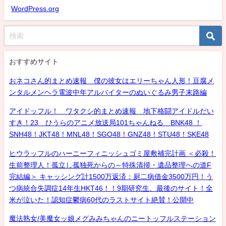
WordPress.org
おすすめサイト
おネコさん的まとめ速報 僕の彼女はエリーちゃん人形！豆腐メ
ンタルメンヘラ電波中年アルバイターのぬいぐるみ男子末路編
アイドッフル！ ワタクシ的まとめ速報 地下格闘アイドルだい
すき！23 ひうらのアニメ放送局101ちゃんねる BNK48 ！
SNH48！JKT48！MNL48！SGO48！GNZ48！STU48！SKE48
ヒウラッフルのハーニーフィニッシュゴミ屋敷補完計画 ＜必殺！
生前整理人！孤立し孤独死からの～特殊清掃・遺品整理への道F
完結編＞ キャッシング計1500万返済：厨二病借金3500万円！う
つ病統合失調症14年生HKT46！！9期研究生、最後のサイト！全
米が泣いた！認知症鬱病60代のラストサイト絶賛！公開中
魔法熟女/美魔女ッ娘メグみみちゃんのニートッフルステーション