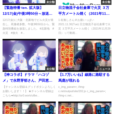
未分類
未分類
【緊急特番 ten. 拡大版】
日立物流子会社倉庫で火災 ３万
12/17(金)午後3時50分～放送
平方メートル焼く（2021年11月
大阪・北新地のビル火災速報
29日）
12/17(金)に大阪・北新地でビル火災が発
1:名無しさん＠お腹いっぱい
生し、死傷者多数。午後3時50分から、緊
2021.11.30(Tue) 日立物流子会社倉庫で火
死者多数 放火の疑いも
急特別番組を放送しました。 #北新地 #
災 ３万平方メートル焼く（2021年11月29
火災 #放火 #...
日）って動画...
未分類
ニュース
【神コラボ】ドラマ「ハコヅ
【1.7万いいね】線路に路駐する
メ」で永野芽郁さん、戸田恵梨
馬鹿が現れる
香さんと共演でまさかのナン
【チャンネル登録＆グッドボタンよろしく
c_img_param=; //img-
お願いします！！】 ★チャンネル登録は
c.net/output/site/202.js c_img_param=;
パ！？
こちら➡︎http://ur0.work/ufbe...
//img-c.net...