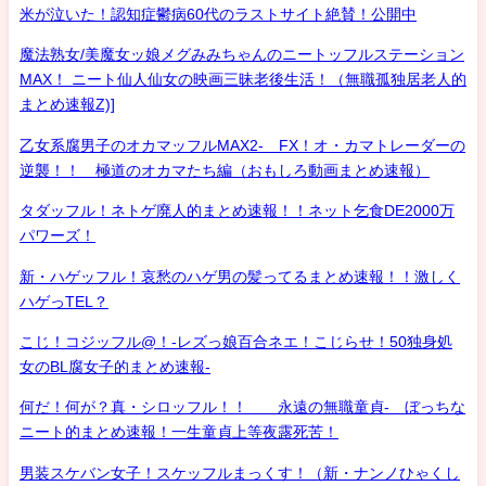
米が泣いた！認知症鬱病60代のラストサイト絶賛！公開中
魔法熟女/美魔女ッ娘メグみみちゃんのニートッフルステーション
MAX！ ニート仙人仙女の映画三昧老後生活！（無職孤独居老人的
まとめ速報Z)]
乙女系腐男子のオカマッフルMAX2- FX！オ・カマトレーダーの
逆襲！！ 極道のオカマたち編（おもしろ動画まとめ速報）
タダッフル！ネトゲ廃人的まとめ速報！！ネット乞食DE2000万
パワーズ！
新・ハゲッフル！哀愁のハゲ男の髪ってるまとめ速報！！激しく
ハゲっTEL？
こじ！コジッフル@！-レズっ娘百合ネエ！こじらせ！50独身処
女のBL腐女子的まとめ速報-
何だ！何が？真・シロッフル！！ 永遠の無職童貞- ぼっちな
ニート的まとめ速報！一生童貞上等夜露死苦！
男装スケバン女子！スケッフルまっくす！（新・ナンノひゃくし