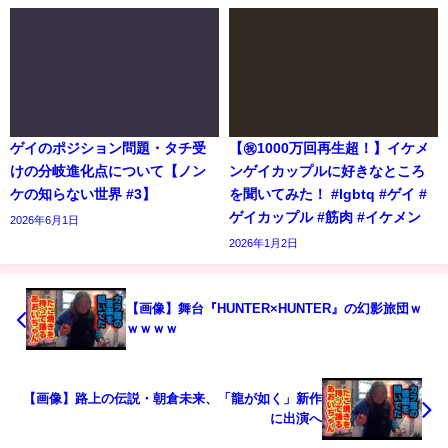
ゲイのポジション問題・タチ受
【㊗️1000万回再生超！】イケメ
けの分岐進化点について【ノン
ンゲイカップルに好きなところ
ケの知らない世界 #3】
を聞いてみた！ #lgbtq #ゲイ #
ゲイカップル #筋肉 #イケメン
2026年6月1日
2026年1月2日
【画像】舞台『HUNTER×HUNTER』の幻影旅団ｗ
ｗｗｗｗ
【画像】路上の伝説・朝倉未来、「龍が如く」新作
に出演へ