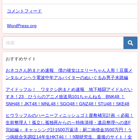
コメントフィード
WordPress.org
おすすめサイト
おネコさん的まとめ速報 僕の彼女はエリーちゃん人形！豆腐メ
ンタルメンヘラ電波中年アルバイターのぬいぐるみ男子末路編
アイドッフル！ ワタクシ的まとめ速報 地下格闘アイドルだい
すき！23 ひうらのアニメ放送局101ちゃんねる BNK48 ！
SNH48！JKT48！MNL48！SGO48！GNZ48！STU48！SKE48
ヒウラッフルのハーニーフィニッシュゴミ屋敷補完計画 ＜必殺！
生前整理人！孤立し孤独死からの～特殊清掃・遺品整理への道F
完結編＞ キャッシング計1500万返済：厨二病借金3500万円！う
つ病統合失調症14年生HKT46！！9期研究生、最後のサイト！全