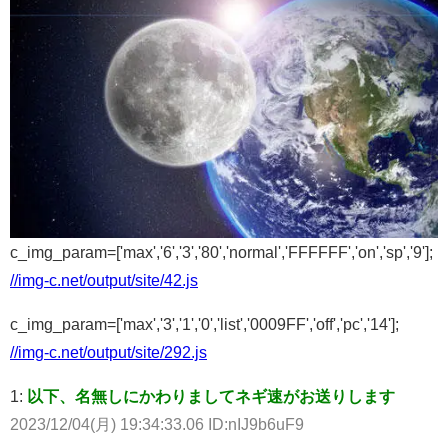
c_img_param=['max','6','3','80','normal','FFFFFF','on','sp','9'];
//img-c.net/output/site/42.js
c_img_param=['max','3','1','0','list','0009FF','off','pc','14'];
//img-c.net/output/site/292.js
1:
以下、名無しにかわりましてネギ速がお送りします
2023/12/04(月) 19:34:33.06 ID:nIJ9b6uF9