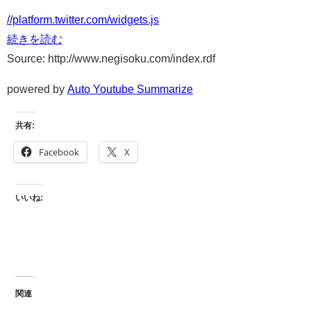
//platform.twitter.com/widgets.js
続きを読む
Source: http://www.negisoku.com/index.rdf
powered by
Auto Youtube Summarize
共有:
Facebook
X
いいね:
関連