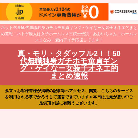
ネット乞食50代無職独身ガチホモ童貞ギング・ゲイなー女装子オネエ的まと
め速報！ネトゲ廃人は女子ホームレス三銃士伝説！あおいちゃん！ホームレ
スまなみ！愛内アイラ応援してます！
真・モリ・タダッフル2！！50
代無職独身ガチホモ童貞ギン
グ・ゲイなー女装子オネエ的
まとめ速報
孤立＜お客様皆様が掲載の記事等へアクセス、閲覧、こちらのサービス
を利用される事でかろうじて運営できています＞本日は足元が悪い中ご
足労頂き誠に有難うございます。