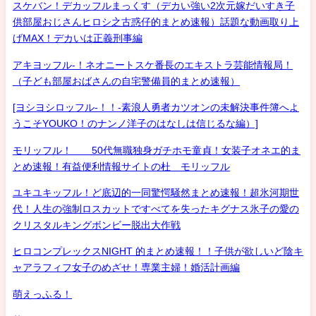
スケバン！デカッフルまっくす（デカい強い2次元嫁だいすき子
供部屋おじさんヒロシ之古惑仔的まとめ速報）話題な動画取り上
げMAX！デカいは正義刑事編
アキヨッフル-！ネオニートスケ番長のエキストラ芸能情報局！
（子ども部屋おばさんの自宅警備員的まとめ速報）
[ヨシヨシロッフル-！！-素浪人勇者カツオンの未解決事件簿へよ
うこそYOUKO！のナンノ洋子のはなしは信じるな編）]
モリッフル！ 50代無職独身ガチホモ童貞！女装子オネエ的ま
とめ速報！有益便利情報サイトの杜 モリッフル
ユキユキッフル！ど底辺的一同驚愕騒然まとめ速報！超氷河期世
代！人生の強制ロスカットですべてを失ったキグナス氷子の愛の
クリスタルキングボンビー脱出大作戦
ヒロコンプレックスNIGHT 的まとめ速報！！子供が欲しいど陰キ
ャアラフィフ女子のめざせ！専業主婦！婚活計画編
萌えっふる！