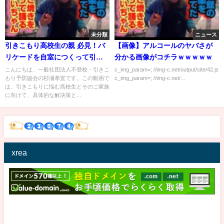
未分類
ニュース
引きこもり高校生の親 必見！バ
【画像】アルコールのヤバさが
リケードを自室につくって引き
分かる画像がコチラｗｗｗｗｗ
こもる
こんにちは、一般社団法人不登校・引きこ
c_img_param=; //img-c.net/output/site/42.js
もり予防協会の杉浦孝宣です。この動画で
c_img_param=; //img-c.net/...
は、引きこもりに悩む高校生とそのご家族
に向けて、具体的な解決策と...
xrea