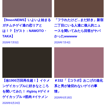
【9monNEWS】いよいよ始まる
「フラれたけど...まだ好き」新宿
ガチムチゲイ達の恋リアと
二丁目にいる人達に個人的ニュ
は！？【ゲスト：NAWOTO・
ースを聞いてみたら回答がヤバ
TAKA】
かったwwwww
2026年7月5日
2026年7月4日
【㊗️1900万回再生超！】イケメ
＃332「【コラボ】おこげの進化
ンゲイカップルに好きなところ
系と男が途切れないゲイの事
を聞いてみた！ #lgbtq #ゲイ #
情」
ゲイカップル #筋肉 #イケメン
2026年6月18日
2026年6月24日