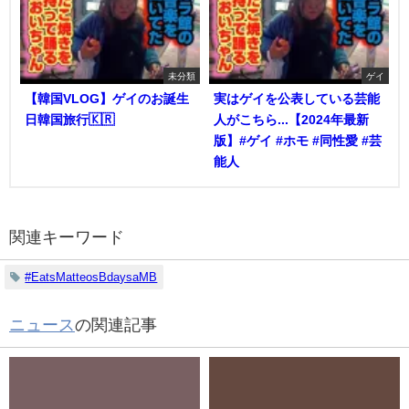
未分類
ゲイ
【韓国VLOG】ゲイのお誕生
実はゲイを公表している芸能
日韓国旅行🇰🇷
人がこちら...【2024年最新
版】#ゲイ #ホモ #同性愛 #芸
能人
関連キーワード
#EatsMatteosBdaysaMB
ニュース
の関連記事