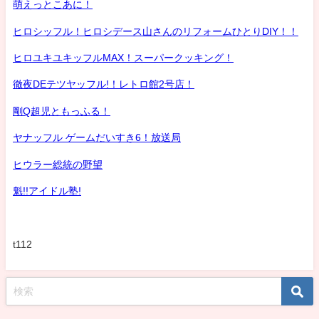
萌えっとこあに！
ヒロシッフル！ヒロシデース山さんのリフォームひとりDIY！！
ヒロユキユキッフルMAX！スーパークッキング！
徹夜DEテツヤッフル!！レトロ館2号店！
剛Q超児ともっふる！
ヤナッフル ゲームだいすき6！放送局
ヒウラー総統の野望
魁!!アイドル塾!
t112