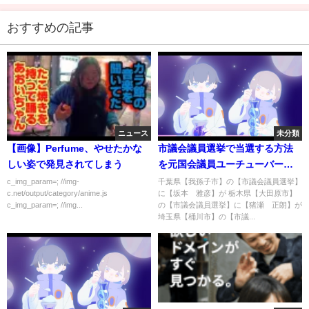
おすすめの記事
ニュース
未分類
【画像】Perfume、やせたかな
市議会議員選挙で当選する方法
しい姿で発見されてしまう
を元国会議員ユーチューバーが
詳しく解説します。
c_img_param=; //img-
千葉県【我孫子市】の【市議会議員選挙】
c.net/output/category/anime.js
に【坂本 雅彦】が 栃木県【大田原市】
c_img_param=; //img...
の【市議会議員選挙】に【猪瀬 正朗】が
埼玉県【桶川市】の【市議...