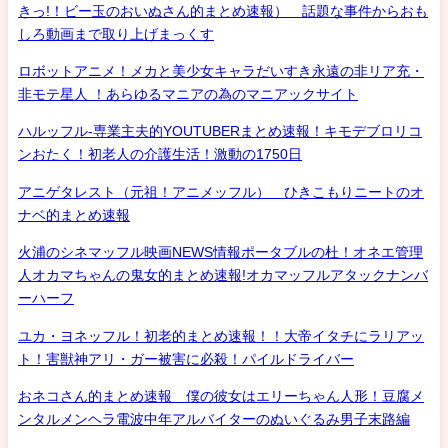
きっ!！ビー玉のおいぬさん的まとめ速報） 話題な事件からおも
しろ動画まで取り上げまっくす
ロボットアニメ！メカと美少女キャラだいすき永遠の非リア充・
非モテ星人 ！あらゆるマニアの為のマニアックサイト
ハルッフル-専業主夫的YOUTUBERまとめ速報！キモデブロリコ
ンおたく！初老人の介護生活！激動の1750日
アニゲタレスト（元祖！アニメッフル） ひきこもりニートのオ
ナベ的まとめ速報
火浦のシネマッフル映画NEWS情報ポータブルの杜！オネエ管理
人オカマちゃんの鬼女的まとめ速報!オカマッフルアタックナンバ
ーハーフ
ユカ・ヨネッフル！初老的まとめ速報！！大帝イタチにラリアッ
ト！害獣神アリ・ガー被害に必殺！パイルドライバー
おネコさん的まとめ速報 僕の彼女はエリーちゃん人形！豆腐メ
ンタルメンヘラ電波中年アルバイターのぬいぐるみ男子末路編