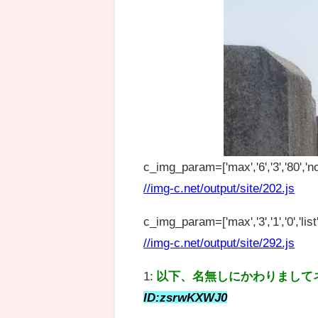
c_img_param=['max','6','3','80','no
//img-c.net/output/site/202.js
c_img_param=['max','3','1','0','list',
//img-c.net/output/site/292.js
1:
以下、名無しにかわりまして
ID:zsrwKXWJ0