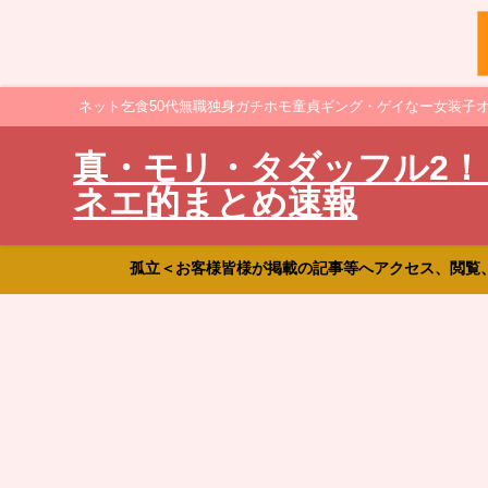
ネット乞食50代無職独身ガチホモ童貞ギング・ゲイなー女装子
真・モリ・タダッフル2！
ネエ的まとめ速報
孤立＜お客様皆様が掲載の記事等へアクセス、閲覧