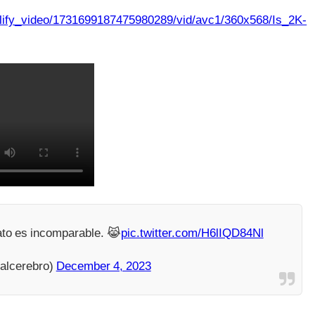
plify_video/1731699187475980289/vid/avc1/360x568/Is_2K-
ato es incomparable. 😹
pic.twitter.com/H6lIQD84Nl
talcerebro)
December 4, 2023