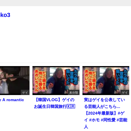
oko3
ゲイ
未分類
ゲイ
y A romantic
【韓国VLOG】ゲイの
実はゲイを公表してい
お誕生日韓国旅行🇰🇷
る芸能人がこちら...
【2024年最新版】#ゲ
イ #ホモ #同性愛 #芸能
人