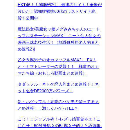
HKT46！！9期研究生、最後のサイト！全米が
泣いた！認知症鬱病60代のラストサイト絶
賛！公開中
魔法熟女/美魔女ッ娘メグみみちゃんのニート
ッフルステーションMAX！ ニート仙人仙女の
映画三昧老後生活！（無職孤独居老人的まと
め速報Z)]
乙女系腐男子のオカマッフルMAX2- FX！
オ・カマトレーダーの逆襲！！ 極道のオカ
マたち編（おもしろ動画まとめ速報）
タダッフル！ネトゲ廃人的まとめ速報！！ネ
ット乞食DE2000万パワーズ！
新・ハゲッフル！哀愁のハゲ男の髪ってるま
とめ速報！！激しくハゲっTEL？
こじ！コジッフル@！-レズっ娘百合ネエ！こ
じらせ！50独身処女のBL腐女子的まとめ速報-