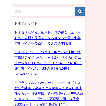
おすすめサイト
おネコさん的まとめ速報 僕の彼女はエリー
ちゃん人形！豆腐メンタルメンヘラ電波中年
アルバイターのぬいぐるみ男子末路編
アイドッフル！ ワタクシ的まとめ速報 地
下格闘アイドルだいすき！23 ひうらのアニ
メ放送局101ちゃんねる BNK48 ！SNH48！
JKT48！MNL48！SGO48！GNZ48！
STU48！SKE48
ヒウラッフルのハーニーフィニッシュゴミ屋
敷補完計画 ＜必殺！生前整理人！孤立し孤独
死からの～特殊清掃・遺品整理への道F完結編
＞ キャッシング計1500万返済：厨二病借金
3500万円！うつ病統合失調症14年生