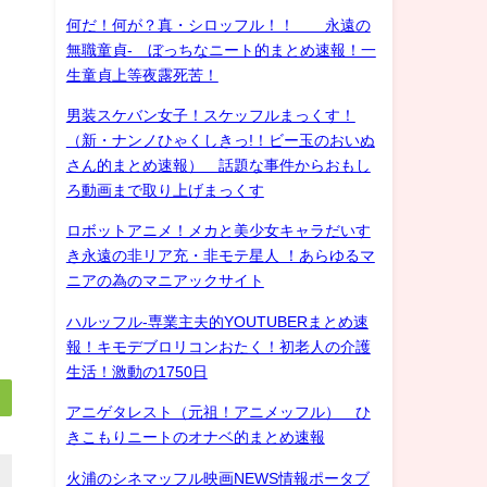
何だ！何が？真・シロッフル！！ 永遠の
無職童貞- ぼっちなニート的まとめ速報！一
生童貞上等夜露死苦！
男装スケバン女子！スケッフルまっくす！
（新・ナンノひゃくしきっ!！ビー玉のおいぬ
さん的まとめ速報） 話題な事件からおもし
ろ動画まで取り上げまっくす
ロボットアニメ！メカと美少女キャラだいす
き永遠の非リア充・非モテ星人 ！あらゆるマ
ニアの為のマニアックサイト
ハルッフル-専業主夫的YOUTUBERまとめ速
報！キモデブロリコンおたく！初老人の介護
生活！激動の1750日
アニゲタレスト（元祖！アニメッフル） ひ
きこもりニートのオナベ的まとめ速報
火浦のシネマッフル映画NEWS情報ポータブ