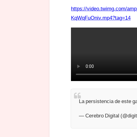
https://video.twimg.com/am
KqWqFuOniv.mp4?tag=14
La persistencia de este g
— Cerebro Digital (@digi