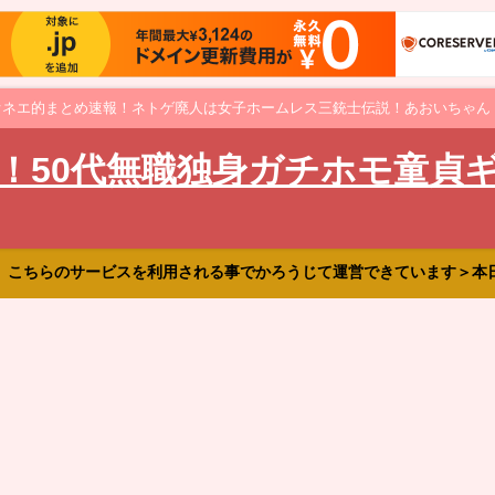
オネエ的まとめ速報！ネトゲ廃人は女子ホームレス三銃士伝説！あおいちゃん
！50代無職独身ガチホモ童貞
、こちらのサービスを利用される事でかろうじて運営できています＞本