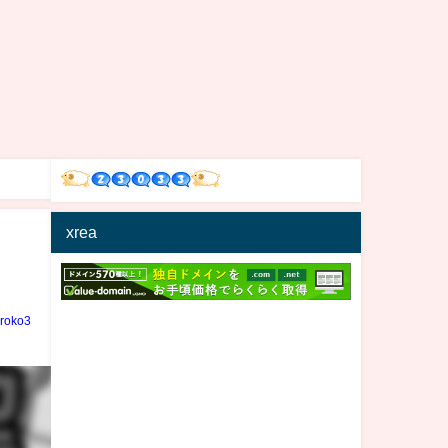
xrea
iroko3