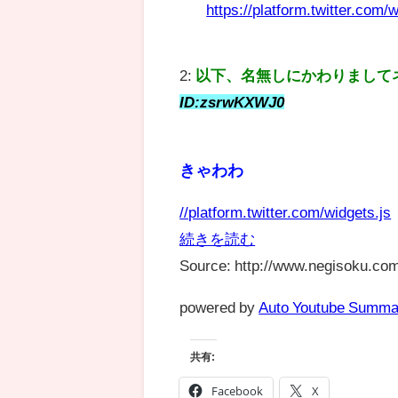
https://platform.twitter.com/w
2:
以下、名無しにかわりまして
ID:zsrwKXWJ0
きゃわわ
//platform.twitter.com/widgets.js
続きを読む
Source: http://www.negisoku.com
powered by
Auto Youtube Summa
共有:
Facebook
X