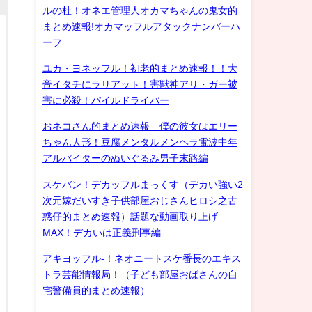
ルの杜！オネエ管理人オカマちゃんの鬼女的
まとめ速報!オカマッフルアタックナンバーハ
ーフ
ユカ・ヨネッフル！初老的まとめ速報！！大
帝イタチにラリアット！害獣神アリ・ガー被
害に必殺！パイルドライバー
おネコさん的まとめ速報 僕の彼女はエリー
ちゃん人形！豆腐メンタルメンヘラ電波中年
アルバイターのぬいぐるみ男子末路編
スケバン！デカッフルまっくす（デカい強い2
次元嫁だいすき子供部屋おじさんヒロシ之古
惑仔的まとめ速報）話題な動画取り上げ
MAX！デカいは正義刑事編
アキヨッフル-！ネオニートスケ番長のエキス
トラ芸能情報局！（子ども部屋おばさんの自
宅警備員的まとめ速報）