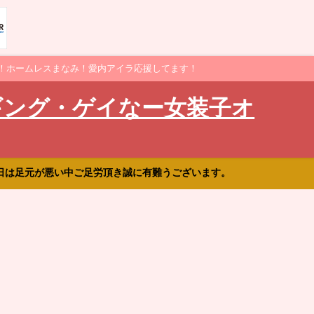
！ホームレスまなみ！愛内アイラ応援してます！
ギング・ゲイなー女装子オ
日は足元が悪い中ご足労頂き誠に有難うございます。