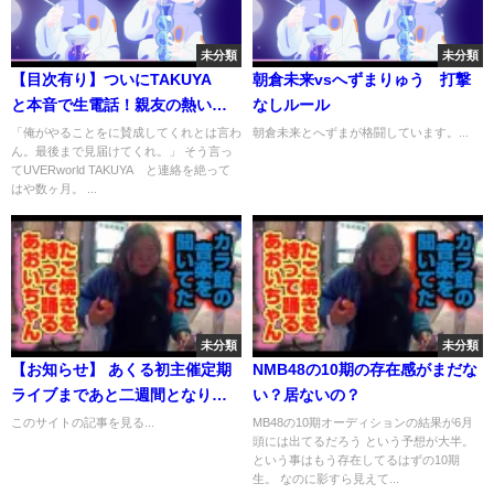
未分類
未分類
【目次有り】ついにTAKUYA∞
朝倉未来vsへずまりゅう 打撃
と本音で生電話！親友の熱い気
なしルール
持ちにガーシー男泣き！【電話
「俺がやることをに賛成してくれとは言わ
朝倉未来とへずまが格闘しています。...
ん。最後まで見届けてくれ。」 そう言っ
トークノーカット】【フルテロ
てUVERworld TAKUYA∞と連絡を絶って
ップ】【神回】
はや数ヶ月。 ...
未分類
未分類
【お知らせ】 あくる初主催定期
NMB48の10期の存在感がまだな
ライブまであと二週間となりま
い？居ないの？
し...
このサイトの記事を見る...
MB48の10期オーディションの結果が6月
頭には出てるだろう という予想が大半。
という事はもう存在してるはずの10期
生。 なのに影すら見えて...