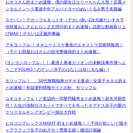
おネコさん的まとめ速報 僕の彼女はエリーちゃん人形！豆腐メ
ンタルメンヘラ電波中年アルバイターのぬいぐるみ男子末路編
スケバン！デカッフルまっくす（デカい強い2次元嫁だいすき子
供部屋おじさんヒロシ之古惑仔的まとめ速報）話題な動画取り上
げMAX！デカいは正義刑事編
アキヨッフル-！ネオニートスケ番長のエキストラ芸能情報局！
（子ども部屋おばさんの自宅警備員的まとめ速報）
[ヨシヨシロッフル-！！-素浪人勇者カツオンの未解決事件簿へよ
うこそYOUKO！のナンノ洋子のはなしは信じるな編）]
モリッフル！ 50代無職独身ガチホモ童貞！女装子オネエ的ま
とめ速報！有益便利情報サイトの杜 モリッフル
ユキユキッフル！ど底辺的一同驚愕騒然まとめ速報！超氷河期世
代！人生の強制ロスカットですべてを失ったキグナス氷子の愛の
クリスタルキングボンビー脱出大作戦
ヒロコンプレックスNIGHT 的まとめ速報！！子供が欲しいど陰キ
ャアラフィフ女子のめざせ！専業主婦！婚活計画編