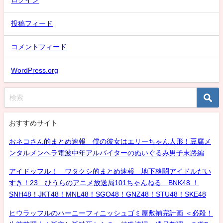
ログイン
投稿フィード
コメントフィード
WordPress.org
おすすめサイト
おネコさん的まとめ速報 僕の彼女はエリーちゃん人形！豆腐メ
ンタルメンヘラ電波中年アルバイターのぬいぐるみ男子末路編
アイドッフル！ ワタクシ的まとめ速報 地下格闘アイドルだい
すき！23 ひうらのアニメ放送局101ちゃんねる BNK48 ！
SNH48！JKT48！MNL48！SGO48！GNZ48！STU48！SKE48
ヒウラッフルのハーニーフィニッシュゴミ屋敷補完計画 ＜必殺！