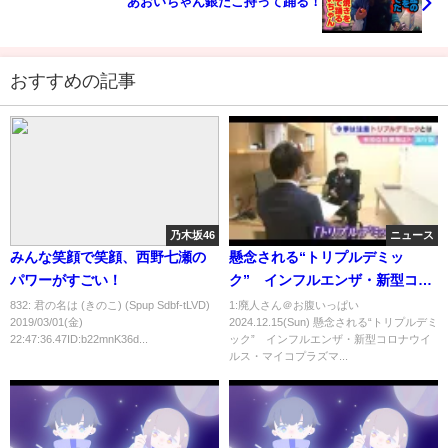
あおいちゃん銀だこ持って踊る！
おすすめの記事
乃木坂46
ニュース
みんな笑顔で笑顔、西野七瀬の
懸念される“トリプルデミッ
パワーがすごい！
ク” インフルエンザ・新型コロ
ナウイルス・マイコプラズマの
832: 君の名は (きのこ) (Spup Sdbf-tLVD)
1:廃人さん＠お腹いっぱい
2019/03/01(金)
2024.12.15(Sun) 懸念される“トリプルデミ
同時流行に注意【岡山】
22:47:36.47ID:b22mnK36d...
ック” インフルエンザ・新型コロナウイ
ルス・マイコプラズマ...