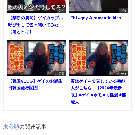
ゲイ
ゲイ
【禁断の質問】ゲイカップル
#bl #gay A romantic kiss
呼び出して色々聞いてみた
【雨とヒキ】
未分類
ゲイ
【韓国VLOG】ゲイのお誕生
実はゲイを公表している芸能
日韓国旅行🇰🇷
人がこちら...【2024年最新
版】#ゲイ #ホモ #同性愛 #芸
能人
未分類
の関連記事