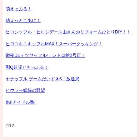
萌えっふる！
萌えっとこあに！
ヒロシッフル！ヒロシデース山さんのリフォームひとりDIY！！
ヒロユキユキッフルMAX！スーパークッキング！
徹夜DEテツヤッフル!！レトロ館2号店！
剛Q超児ともっふる！
ヤナッフル ゲームだいすき6！放送局
ヒウラー総統の野望
魁!!アイドル塾!
t112