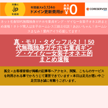
ネット乞食50代無職独身ガチホモ童貞ギング・ゲイなー女装子オネエ的まと
め速報！ネトゲ廃人は女子ホームレス三銃士伝説！あおいちゃん！ホームレ
スまなみ！愛内アイラ応援してます！
真・モリ・タダッフル2！！50
代無職独身ガチホモ童貞ギン
グ・ゲイなー女装子オネエ的
まとめ速報
孤立＜お客様皆様が掲載の記事等へアクセス、閲覧、こちらのサービス
を利用される事でかろうじて運営できています＞本日は足元が悪い中ご
足労頂き誠に有難うございます。