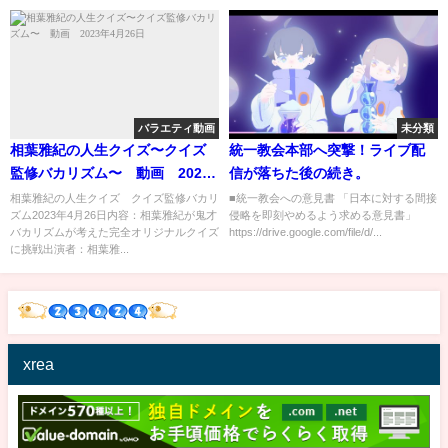
バラエティ動画
未分類
相葉雅紀の人生クイズ〜クイズ
統一教会本部へ突撃！ライブ配
監修バカリズム〜 動画 2023
信が落ちた後の続き。
年4月26日
相葉雅紀の人生クイズ クイズ監修バカリ
■統一教会への意見書 「日本に対する間接
ズム2023年4月26日内容：相葉雅紀が鬼才
侵略を即刻やめるよう求める意見書」
バカリズムが考えた完全オリジナルクイズ
https://drive.google.com/file/d/...
に挑戦出演者：相葉雅...
xrea