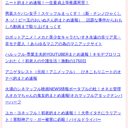
ニート的まとめ速報！一生童貞上等夜露死苦！
男装スケバン女子！スケッフルまっくす！（新・ナンノひゃくし
きっ!！ビー玉のおいぬさん的まとめ速報） 話題な事件からおも
しろ動画まで取り上げまっくす
ロボットアニメ！メカと美少女キャラだいすき永遠の非リア充・
非モテ星人 ！あらゆるマニアの為のマニアックサイト
ハルッフル-専業主夫的YOUTUBERまとめ速報！キモデブロリコ
ンおたく！初老人の介護生活！激動の1750日
アニゲタレスト（元祖！アニメッフル） ひきこもりニートのオ
ナベ的まとめ速報
火浦のシネマッフル映画NEWS情報ポータブルの杜！オネエ管理
人オカマちゃんの鬼女的まとめ速報!オカマッフルアタックナンバ
ーハーフ
ユカ・ヨネッフル！初老的まとめ速報！！大帝イタチにラリアッ
ト！害獣神アリ・ガー被害に必殺！パイルドライバー