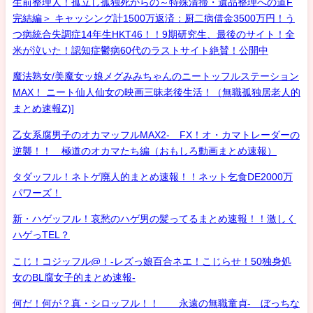
生前整理人！孤立し孤独死からの～特殊清掃・遺品整理への道F
完結編＞ キャッシング計1500万返済：厨二病借金3500万円！う
つ病統合失調症14年生HKT46！！9期研究生、最後のサイト！全
米が泣いた！認知症鬱病60代のラストサイト絶賛！公開中
魔法熟女/美魔女ッ娘メグみみちゃんのニートッフルステーション
MAX！ ニート仙人仙女の映画三昧老後生活！（無職孤独居老人的
まとめ速報Z)]
乙女系腐男子のオカマッフルMAX2- FX！オ・カマトレーダーの
逆襲！！ 極道のオカマたち編（おもしろ動画まとめ速報）
タダッフル！ネトゲ廃人的まとめ速報！！ネット乞食DE2000万
パワーズ！
新・ハゲッフル！哀愁のハゲ男の髪ってるまとめ速報！！激しく
ハゲっTEL？
こじ！コジッフル@！-レズっ娘百合ネエ！こじらせ！50独身処
女のBL腐女子的まとめ速報-
何だ！何が？真・シロッフル！！ 永遠の無職童貞- ぼっちな