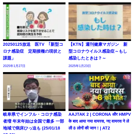
20250125放送 医TV ｢新型コ
【KTN】週刊健康マガジン 新
ロナ感染症 定期接種の現状と
型コロナウイルス感染症～もし
課題」
感染したときは？～
2025年1月27日
2025年1月23日
岐阜県でインフル・コロナ感染
AAJTAK 2 | CORONA और HMPV
者増 年末年始は全国で最多 一部
के बाद आया नया वायरस, नए वायरस ने ले
地域で病床ひっ迫も (25/01/18
ली 8 लोगों की जान ! | AT2