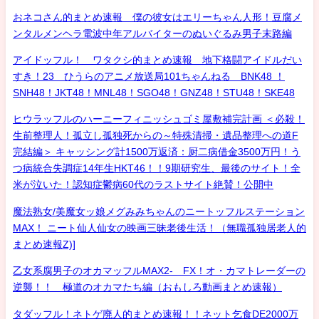
おネコさん的まとめ速報 僕の彼女はエリーちゃん人形！豆腐メ
ンタルメンヘラ電波中年アルバイターのぬいぐるみ男子末路編
アイドッフル！ ワタクシ的まとめ速報 地下格闘アイドルだい
すき！23 ひうらのアニメ放送局101ちゃんねる BNK48 ！
SNH48！JKT48！MNL48！SGO48！GNZ48！STU48！SKE48
ヒウラッフルのハーニーフィニッシュゴミ屋敷補完計画 ＜必殺！
生前整理人！孤立し孤独死からの～特殊清掃・遺品整理への道F
完結編＞ キャッシング計1500万返済：厨二病借金3500万円！う
つ病統合失調症14年生HKT46！！9期研究生、最後のサイト！全
米が泣いた！認知症鬱病60代のラストサイト絶賛！公開中
魔法熟女/美魔女ッ娘メグみみちゃんのニートッフルステーション
MAX！ ニート仙人仙女の映画三昧老後生活！（無職孤独居老人的
まとめ速報Z)]
乙女系腐男子のオカマッフルMAX2- FX！オ・カマトレーダーの
逆襲！！ 極道のオカマたち編（おもしろ動画まとめ速報）
タダッフル！ネトゲ廃人的まとめ速報！！ネット乞食DE2000万