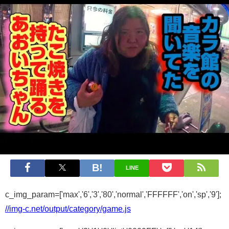
LINE
c_img_param=['max','6','3','80','normal','FFFFFF','on','sp','9'];
//img-c.net/output/category/game.js