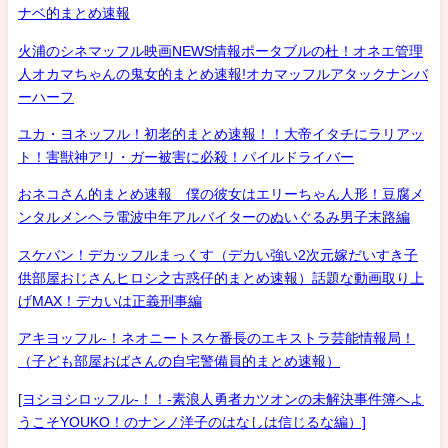
ナベ的まとめ速報
火浦のシネマッフル映画NEWS情報ポータブルの杜！オネエ管理
人オカマちゃんの鬼女的まとめ速報!オカマッフルアタックナンバ
ーハーフ
ユカ・ヨネッフル！初老的まとめ速報！！大帝イタチにラリアッ
ト！害獣神アリ・ガー被害に必殺！パイルドライバー
おネコさん的まとめ速報 僕の彼女はエリーちゃん人形！豆腐メ
ンタルメンヘラ電波中年アルバイターのぬいぐるみ男子末路編
スケバン！デカッフルまっくす（デカい強い2次元嫁だいすき子
供部屋おじさんヒロシ之古惑仔的まとめ速報）話題な動画取り上
げMAX！デカいは正義刑事編
アキヨッフル-！ネオニートスケ番長のエキストラ芸能情報局！
（子ども部屋おばさんの自宅警備員的まとめ速報）
[ヨシヨシロッフル-！！-素浪人勇者カツオンの未解決事件簿へよ
うこそYOUKO！のナンノ洋子のはなしは信じるな編）]