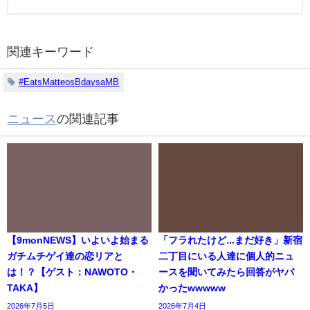
関連キーワード
#EatsMatteosBdaysaMB
ニュース
の関連記事
【9monNEWS】いよいよ始まる
「フラれたけど...まだ好き」新宿
ガチムチゲイ達の恋リアと
二丁目にいる人達に個人的ニュ
は！？【ゲスト：NAWOTO・
ースを聞いてみたら回答がヤバ
TAKA】
かったwwwww
2026年7月5日
2026年7月4日