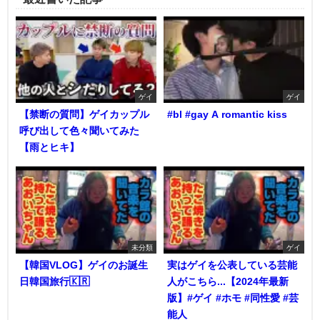
ゲイ
ゲイ
【禁断の質問】ゲイカップル
#bl #gay A romantic kiss
呼び出して色々聞いてみた
【雨とヒキ】
未分類
ゲイ
【韓国VLOG】ゲイのお誕生
実はゲイを公表している芸能
日韓国旅行🇰🇷
人がこちら...【2024年最新
版】#ゲイ #ホモ #同性愛 #芸
能人