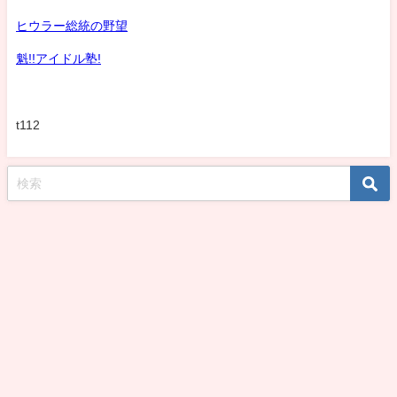
ヒウラー総統の野望
魁!!アイドル塾!
t112