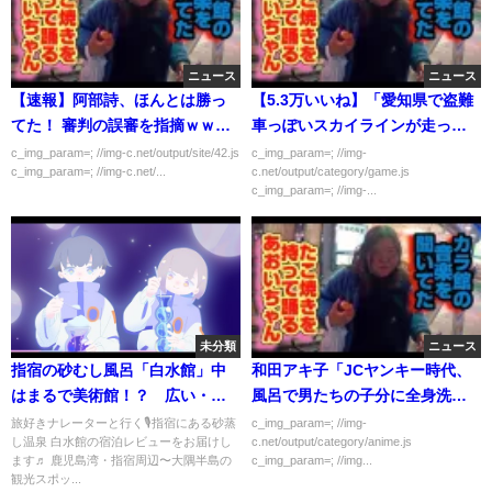
ニュース
ニュース
【速報】阿部詩、ほんとは勝っ
【5.3万いいね】「愛知県で盗難
てた！ 審判の誤審を指摘ｗｗｗ
車っぽいスカイラインが走って
ｗｗｗ
るんだけど」
c_img_param=; //img-c.net/output/site/42.js
c_img_param=; //img-
c_img_param=; //img-c.net/...
c.net/output/category/game.js
c_img_param=; //img-...
未分類
ニュース
指宿の砂むし風呂「白水館」中
和田アキ子「JCヤンキー時代、
はまるで美術館！？ 広い・美
風呂で男たちの子分に全身洗っ
味い・整う、最高の旅館レビュ
てもらってた」
旅好きナレーターと行く🎙指宿にある砂蒸
c_img_param=; //img-
し温泉 白水館の宿泊レビューをお届けし
c.net/output/category/anime.js
ー / Hakusuikan, Ibusuki,
ます♬ 鹿児島湾・指宿周辺〜大隅半島の
c_img_param=; //img...
Kagoshima - Hotel Review
観光スポッ...