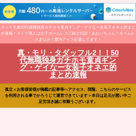
ネット乞食50代無職独身ガチホモ童貞ギング・ゲイなー女装子オネエ的まと
め速報！ネトゲ廃人は女子ホームレス三銃士伝説！あおいちゃん！ホームレ
スまなみ！愛内アイラ応援してます！
真・モリ・タダッフル2！！50
代無職独身ガチホモ童貞ギン
グ・ゲイなー女装子オネエ的
まとめ速報
孤立＜お客様皆様が掲載の記事等へアクセス、閲覧、こちらのサービス
を利用される事でかろうじて運営できています＞本日は足元が悪い中ご
足労頂き誠に有難うございます。