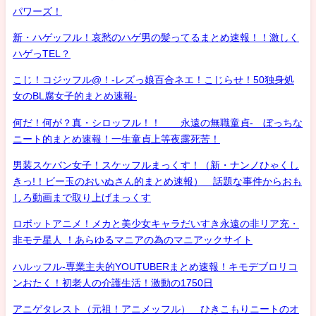
パワーズ！
新・ハゲッフル！哀愁のハゲ男の髪ってるまとめ速報！！激しく
ハゲっTEL？
こじ！コジッフル@！-レズっ娘百合ネエ！こじらせ！50独身処
女のBL腐女子的まとめ速報-
何だ！何が？真・シロッフル！！ 永遠の無職童貞- ぼっちな
ニート的まとめ速報！一生童貞上等夜露死苦！
男装スケバン女子！スケッフルまっくす！（新・ナンノひゃくし
きっ!！ビー玉のおいぬさん的まとめ速報） 話題な事件からおも
しろ動画まで取り上げまっくす
ロボットアニメ！メカと美少女キャラだいすき永遠の非リア充・
非モテ星人 ！あらゆるマニアの為のマニアックサイト
ハルッフル-専業主夫的YOUTUBERまとめ速報！キモデブロリコ
ンおたく！初老人の介護生活！激動の1750日
アニゲタレスト（元祖！アニメッフル） ひきこもりニートのオ