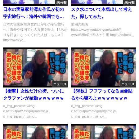
未分類
未分類
日本の実業家前澤友作氏が初の
スク水について本気出して考え
宇宙旅行へ！海外や韓国でも大
た。探してみた。
反響を呼ぶ
日本の実業家前澤友作氏が初の宇宙旅行
前回の動画
へ！海外や韓国でも大反響を呼ぶ 【⇩あか
https://www.youtube.com/watch?
りを好きになってくれた人はこちら♬】
v=jvxS85cOmEc&t= 引用 https://sukumi...
http://www.yo...
ニュース
ニュース
【衝撃】女性だけの街、ついに
【58枚】フフフってなる画像貼
クラファンが始動ｗｗｗｗｗｗ
るから寝ろよｗｗｗｗｗｗｗ
c_img_param=; //img-
c_img_param=; //img-
c.net/output/category/anime.js
c.net/output/category/game.js
c_img_param=; //img...
c_img_param=; //img-...