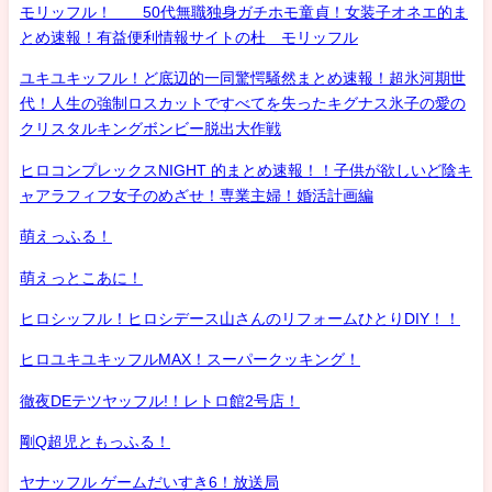
モリッフル！ 50代無職独身ガチホモ童貞！女装子オネエ的ま
とめ速報！有益便利情報サイトの杜 モリッフル
ユキユキッフル！ど底辺的一同驚愕騒然まとめ速報！超氷河期世
代！人生の強制ロスカットですべてを失ったキグナス氷子の愛の
クリスタルキングボンビー脱出大作戦
ヒロコンプレックスNIGHT 的まとめ速報！！子供が欲しいど陰キ
ャアラフィフ女子のめざせ！専業主婦！婚活計画編
萌えっふる！
萌えっとこあに！
ヒロシッフル！ヒロシデース山さんのリフォームひとりDIY！！
ヒロユキユキッフルMAX！スーパークッキング！
徹夜DEテツヤッフル!！レトロ館2号店！
剛Q超児ともっふる！
ヤナッフル ゲームだいすき6！放送局