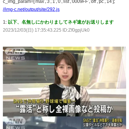
c_img_param=['max','3','1','0','list','0009FF','off','pc','14'];
//img-c.net/output/site/292.js
1:
以下、名無しにかわりましてネギ速がお送りします
2023/12/03(日) 17:35:43.225 ID:Zf0gpjUk0