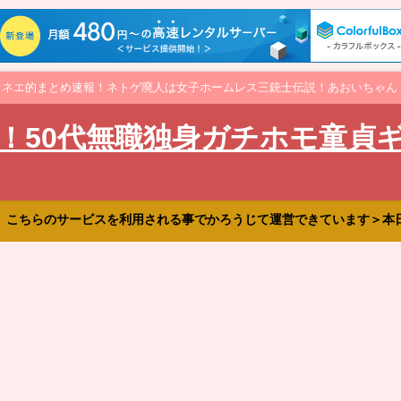
オネエ的まとめ速報！ネトゲ廃人は女子ホームレス三銃士伝説！あおいちゃん
！50代無職独身ガチホモ童貞
、こちらのサービスを利用される事でかろうじて運営できています＞本