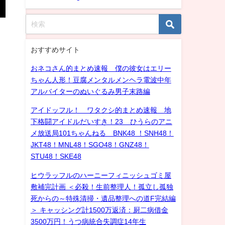
おすすめサイト
おネコさん的まとめ速報 僕の彼女はエリー
ちゃん人形！豆腐メンタルメンヘラ電波中年
アルバイターのぬいぐるみ男子末路編
アイドッフル！ ワタクシ的まとめ速報 地
下格闘アイドルだいすき！23 ひうらのアニ
メ放送局101ちゃんねる BNK48 ！SNH48！
JKT48！MNL48！SGO48！GNZ48！
STU48！SKE48
ヒウラッフルのハーニーフィニッシュゴミ屋
敷補完計画 ＜必殺！生前整理人！孤立し孤独
死からの～特殊清掃・遺品整理への道F完結編
＞ キャッシング計1500万返済：厨二病借金
3500万円！うつ病統合失調症14年生