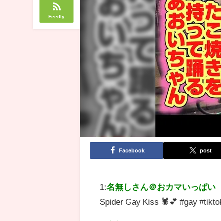
Feedly
Facebook
post
1:
名無しさん＠おカマいっぱい
Spider Gay Kiss 🕷️💕 #gay