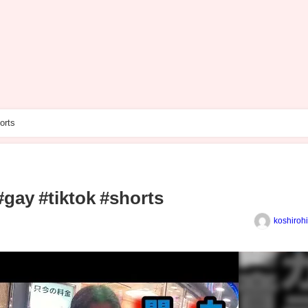
orts
#gay #tiktok #shorts
koshiroh