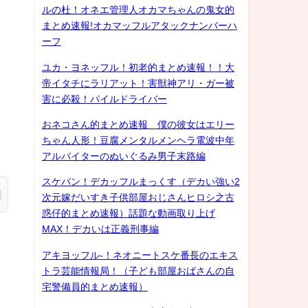
ルの杜！オネエ管理人オカマちゃんの鬼女的
まとめ速報!オカマッフルアタックナンバーハ
ーフ
ユカ・ヨネッフル！初老的まとめ速報！！大
帝イタチにラリアット！害獣神アリ・ガー被
害に必殺！パイルドライバー
おネコさん的まとめ速報 僕の彼女はエリー
ちゃん人形！豆腐メンタルメンヘラ電波中年
アルバイターのぬいぐるみ男子末路編
スケバン！デカッフルまっくす（デカい強い2
次元嫁だいすき子供部屋おじさんヒロシ之古
惑仔的まとめ速報）話題な動画取り上げ
MAX！デカいは正義刑事編
アキヨッフル-！ネオニートスケ番長のエキス
トラ芸能情報局！（子ども部屋おばさんの自
宅警備員的まとめ速報）