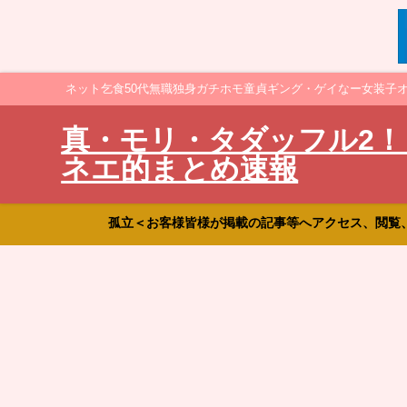
ネット乞食50代無職独身ガチホモ童貞ギング・ゲイなー女装子
真・モリ・タダッフル2！
ネエ的まとめ速報
孤立＜お客様皆様が掲載の記事等へアクセス、閲覧