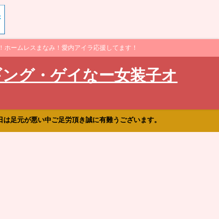
！ホームレスまなみ！愛内アイラ応援してます！
ギング・ゲイなー女装子オ
日は足元が悪い中ご足労頂き誠に有難うございます。