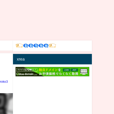
xrea
iroko3