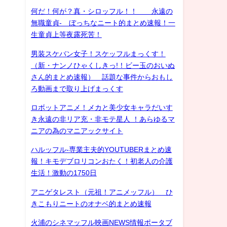
何だ！何が？真・シロッフル！！ 永遠の
無職童貞- ぼっちなニート的まとめ速報！一
生童貞上等夜露死苦！
男装スケバン女子！スケッフルまっくす！
（新・ナンノひゃくしきっ!！ビー玉のおいぬ
さん的まとめ速報） 話題な事件からおもし
ろ動画まで取り上げまっくす
ロボットアニメ！メカと美少女キャラだいす
き永遠の非リア充・非モテ星人 ！あらゆるマ
ニアの為のマニアックサイト
ハルッフル-専業主夫的YOUTUBERまとめ速
報！キモデブロリコンおたく！初老人の介護
生活！激動の1750日
アニゲタレスト（元祖！アニメッフル） ひ
きこもりニートのオナベ的まとめ速報
火浦のシネマッフル映画NEWS情報ポータブ