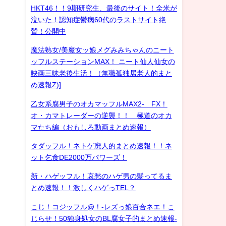
HKT46！！9期研究生、最後のサイト！全米が
泣いた！認知症鬱病60代のラストサイト絶
賛！公開中
魔法熟女/美魔女ッ娘メグみみちゃんのニート
ッフルステーションMAX！ ニート仙人仙女の
映画三昧老後生活！（無職孤独居老人的まと
め速報Z)]
乙女系腐男子のオカマッフルMAX2- FX！
オ・カマトレーダーの逆襲！！ 極道のオカ
マたち編（おもしろ動画まとめ速報）
タダッフル！ネトゲ廃人的まとめ速報！！ネ
ット乞食DE2000万パワーズ！
新・ハゲッフル！哀愁のハゲ男の髪ってるま
とめ速報！！激しくハゲっTEL？
こじ！コジッフル@！-レズっ娘百合ネエ！こ
じらせ！50独身処女のBL腐女子的まとめ速報-