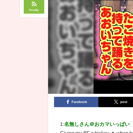
Feedly
Facebook
post
1:
名無しさん＠おカマいっぱい
Giving my BF a hickey 🔥 when h