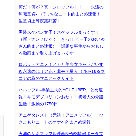
何だ！何が？真・シロッフル！！ 永遠の
無職童貞- ぼっちなニート的まとめ速報！一
生童貞上等夜露死苦！
男装スケバン女子！スケッフルまっくす！
（新・ナンノひゃくしきっ!！ビー玉のおいぬ
さん的まとめ速報） 話題な事件からおもし
ろ動画まで取り上げまっくす
ロボットアニメ！メカと美少女キャラだいす
き永遠の非リア充・非モテ星人 ！あらゆるマ
ニアの為のマニアックサイト
ハルッフル-専業主夫的YOUTUBERまとめ速
報！キモデブロリコンおたく！初老人の介護
生活！激動の1750日
アニゲタレスト（元祖！アニメッフル） ひ
きこもりニートのオナベ的まとめ速報
火浦のシネマッフル映画NEWS情報ポータブ