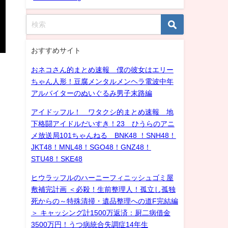
おすすめサイト
おネコさん的まとめ速報 僕の彼女はエリー
ちゃん人形！豆腐メンタルメンヘラ電波中年
アルバイターのぬいぐるみ男子末路編
アイドッフル！ ワタクシ的まとめ速報 地
下格闘アイドルだいすき！23 ひうらのアニ
メ放送局101ちゃんねる BNK48 ！SNH48！
JKT48！MNL48！SGO48！GNZ48！
STU48！SKE48
ヒウラッフルのハーニーフィニッシュゴミ屋
敷補完計画 ＜必殺！生前整理人！孤立し孤独
死からの～特殊清掃・遺品整理への道F完結編
＞ キャッシング計1500万返済：厨二病借金
3500万円！うつ病統合失調症14年生