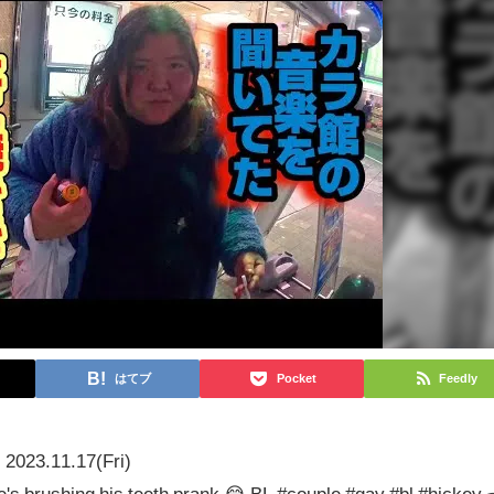
はてブ
Pocket
Feedly
2023.11.17(Fri)
e's brushing his teeth prank 😂 BL #couple #gay #bl #hickey