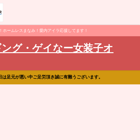
！ホームレスまなみ！愛内アイラ応援してます！
ギング・ゲイなー女装子オ
日は足元が悪い中ご足労頂き誠に有難うございます。