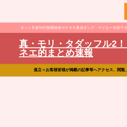
ネット乞食50代無職独身ガチホモ童貞ギング・ゲイなー女装子
真・モリ・タダッフル2！
ネエ的まとめ速報
孤立＜お客様皆様が掲載の記事等へアクセス、閲覧