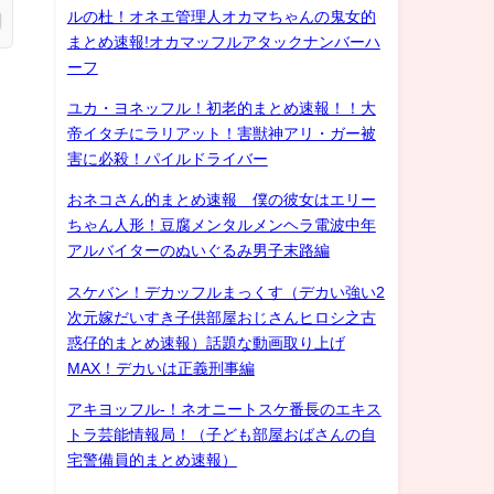
ルの杜！オネエ管理人オカマちゃんの鬼女的
まとめ速報!オカマッフルアタックナンバーハ
ーフ
ユカ・ヨネッフル！初老的まとめ速報！！大
帝イタチにラリアット！害獣神アリ・ガー被
害に必殺！パイルドライバー
おネコさん的まとめ速報 僕の彼女はエリー
ちゃん人形！豆腐メンタルメンヘラ電波中年
アルバイターのぬいぐるみ男子末路編
スケバン！デカッフルまっくす（デカい強い2
次元嫁だいすき子供部屋おじさんヒロシ之古
惑仔的まとめ速報）話題な動画取り上げ
MAX！デカいは正義刑事編
アキヨッフル-！ネオニートスケ番長のエキス
トラ芸能情報局！（子ども部屋おばさんの自
宅警備員的まとめ速報）