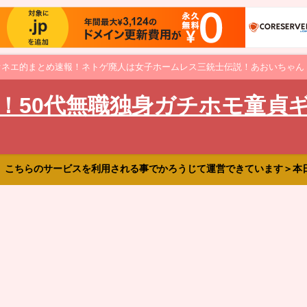
オネエ的まとめ速報！ネトゲ廃人は女子ホームレス三銃士伝説！あおいちゃん
！50代無職独身ガチホモ童貞
、こちらのサービスを利用される事でかろうじて運営できています＞本