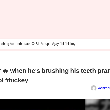
ushing his teeth prank 😂 BL #couple #gay #bl #hickey
 🔥 when he's brushing his teeth pra
bl #hickey
koshiroh