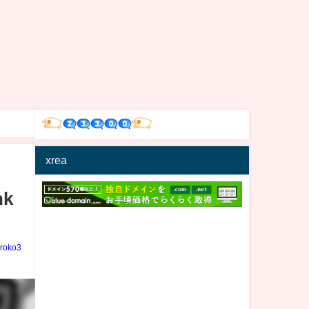
xrea
nk
iroko3