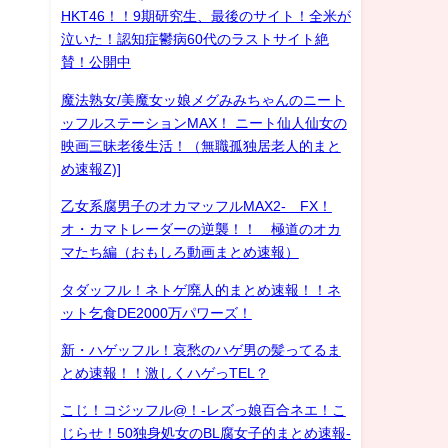
HKT46！！9期研究生、最後のサイト！全米が
泣いた！認知症鬱病60代のラストサイト絶
賛！公開中
魔法熟女/美魔女ッ娘メグみみちゃんのニート
ッフルステーションMAX！ ニート仙人仙女の
映画三昧老後生活！（無職孤独居老人的まと
め速報Z)]
乙女系腐男子のオカマッフルMAX2- FX！
オ・カマトレーダーの逆襲！！ 極道のオカ
マたち編（おもしろ動画まとめ速報）
タダッフル！ネトゲ廃人的まとめ速報！！ネ
ット乞食DE2000万パワーズ！
新・ハゲッフル！哀愁のハゲ男の髪ってるま
とめ速報！！激しくハゲっTEL？
こじ！コジッフル@！-レズっ娘百合ネエ！こ
じらせ！50独身処女のBL腐女子的まとめ速報-