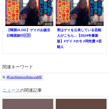
未分類
ゲイ
【韓国VLOG】ゲイのお誕生
実はゲイを公表している芸能
日韓国旅行🇰🇷
人がこちら...【2024年最新
版】#ゲイ #ホモ #同性愛 #芸
能人
関連キーワード
#EatsMatteosBdaysaMB
ニュース
の関連記事