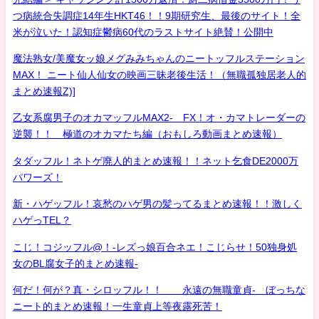
つ病統合失調症14年生HKT46！！9期研究生、最後のサイト！全
米が泣いた！認知症鬱病60代のラストサイト絶賛！公開中
魔法熟女/美魔女ッ娘メグみみちゃんのニートッフルステーション
MAX！ ニート仙人仙女の映画三昧老後生活！（無職孤独居老人的
まとめ速報Z)]
乙女系腐男子のオカマッフルMAX2- FX！オ・カマトレーダーの
逆襲！！ 極道のオカマたち編（おもしろ動画まとめ速報）
タダッフル！ネトゲ廃人的まとめ速報！！ネット乞食DE2000万
パワーズ！
新・ハゲッフル！哀愁のハゲ男の髪ってるまとめ速報！！激しく
ハゲっTEL？
こじ！コジッフル@！-レズっ娘百合ネエ！こじらせ！50独身処
女のBL腐女子的まとめ速報-
何だ！何が？真・シロッフル！！ 永遠の無職童貞- ぼっちな
ニート的まとめ速報！一生童貞上等夜露死苦！