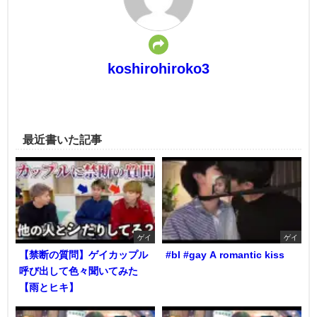
koshirohiroko3
最近書いた記事
ゲイ
ゲイ
【禁断の質問】ゲイカップル
#bl #gay A romantic kiss
呼び出して色々聞いてみた
【雨とヒキ】