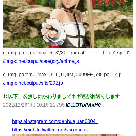
c_img_param=['max','6','3','80','normal','FFFFFF','on','sp','9'];
//img-c.net/output/category/anime.js
c_img_param=['max','3','1','0','list','0009FF','off','pc','14'];
//img-c.net/output/site/292.js
1:
以下、名無しにかわりましてネギ速がお送りします
2022/12/29(木) 10:16:11.755
ID:LOTbPAxH0
https://instagram.com/danhuajuan0804_
https://mobile.twitter.com/saikoucos