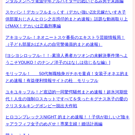
ンタルメンヘラ電波中年アルバイターのぬいぐるみ男子末路編
スケバン！デカッフルまっくす（デカい強い2次元嫁だいすき子
供部屋おじさんヒロシ之古惑仔的まとめ速報）話題な動画取り上
げMAX！デカいは正義刑事編
アキヨッフル-！ネオニートスケ番長のエキストラ芸能情報局！
（子ども部屋おばさんの自宅警備員的まとめ速報）
[ヨシヨシロッフル-！！-素浪人勇者カツオンの未解決事件簿へよ
うこそYOUKO！のナンノ洋子のはなしは信じるな編）]
モリッフル！ 50代無職独身ガチホモ童貞！女装子オネエ的ま
とめ速報！有益便利情報サイトの杜 モリッフル
ユキユキッフル！ど底辺的一同驚愕騒然まとめ速報！超氷河期世
代！人生の強制ロスカットですべてを失ったキグナス氷子の愛の
クリスタルキングボンビー脱出大作戦
ヒロコンプレックスNIGHT 的まとめ速報！！子供が欲しいど陰キ
ャアラフィフ女子のめざせ！専業主婦！婚活計画編