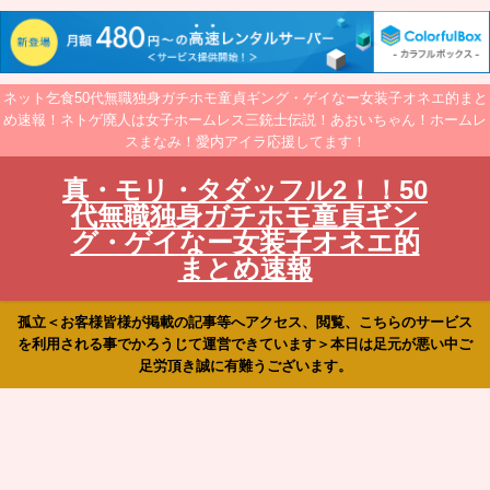
ネット乞食50代無職独身ガチホモ童貞ギング・ゲイなー女装子オネエ的まと
め速報！ネトゲ廃人は女子ホームレス三銃士伝説！あおいちゃん！ホームレ
スまなみ！愛内アイラ応援してます！
真・モリ・タダッフル2！！50
代無職独身ガチホモ童貞ギン
グ・ゲイなー女装子オネエ的
まとめ速報
孤立＜お客様皆様が掲載の記事等へアクセス、閲覧、こちらのサービス
を利用される事でかろうじて運営できています＞本日は足元が悪い中ご
足労頂き誠に有難うございます。