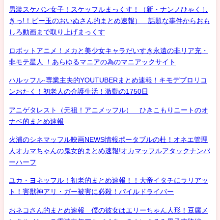
男装スケバン女子！スケッフルまっくす！（新・ナンノひゃくし
きっ!！ビー玉のおいぬさん的まとめ速報） 話題な事件からおも
しろ動画まで取り上げまっくす
ロボットアニメ！メカと美少女キャラだいすき永遠の非リア充・
非モテ星人 ！あらゆるマニアの為のマニアックサイト
ハルッフル-専業主夫的YOUTUBERまとめ速報！キモデブロリコ
ンおたく！初老人の介護生活！激動の1750日
アニゲタレスト（元祖！アニメッフル） ひきこもりニートのオ
ナベ的まとめ速報
火浦のシネマッフル映画NEWS情報ポータブルの杜！オネエ管理
人オカマちゃんの鬼女的まとめ速報!オカマッフルアタックナンバ
ーハーフ
ユカ・ヨネッフル！初老的まとめ速報！！大帝イタチにラリアッ
ト！害獣神アリ・ガー被害に必殺！パイルドライバー
おネコさん的まとめ速報 僕の彼女はエリーちゃん人形！豆腐メ