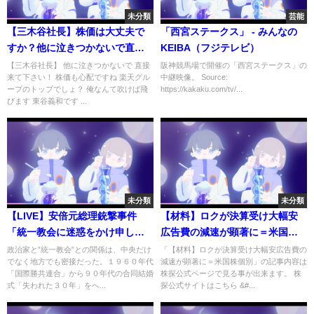
未分類
芸能
【三木谷社長】株価は大丈夫で
「西宮ステークス」 - みんなの
すか？他に泣きつかないで直接
KEIBA（フジテレビ）
来て下さい！ガーシーch【東谷
【三木谷社長】 他に泣きつかないで 直接
阪神競馬場で開催の「西宮ステークス」の
来て下さい！ 株価も心配ですね 楽天グル
中継映像。 Source:
義和】切り抜き
ープのトップでしょ？ 俺なんて吹けば飛
https://kakaku.com/tv/...
びます 東谷義和です ...
未分類
未分類
【LIVE】安倍元総理銃撃事件
【材料】ロクが決算受け大幅安
「統一教会に迷惑をかけ申し訳
広告費の減速が顕著に＝米国株
ない」山上徹也容疑者の母が語
個別
政治家と”統一教会”との関係は、中央だけ
「【材料】ロクが決算受け大幅安広告費の
でなく地方でも密接だった。１９６０年代
減速が顕著に＝米国株個別」の記事内容は
る「お金、お金…」信者の献金
「国際勝共連合」から９０年代の合同結婚
株探公式ページで見る事が出来ます。 株
事情ついて専門家が解説 最新ニ
式「失われた３０年」をへ...
探公式サイトはこちら &#...
ュース