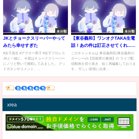
未分類
未分類
JKとチョークスリーパーやって
【東谷義和】ワンオクTAKA生電
みたら幸せすぎた
話！あの件は訂正させてくれ...芸
能界の裏側 芸能界の闇 マイファ
#女子高生 #アラサー男子 #女子プロレス
このチャンネルは 東谷義和氏/東谷義和の
JKと一緒に、今度はチョークスリーパー
ガーシーch【芸能界の裏側】の ライブ配
スHiro【切り抜き/ガーシーch】
にノリと勢いで挑戦してみました。 グッ
信動画を切り抜き、短く再編集しておりま
ドボタンやコメント、...
す。 忙しい皆様に出来...
xrea