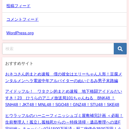
投稿フィード
コメントフィード
WordPress.org
おすすめサイト
おネコさん的まとめ速報 僕の彼女はエリーちゃん人形！豆腐メ
ンタルメンヘラ電波中年アルバイターのぬいぐるみ男子末路編
アイドッフル！ ワタクシ的まとめ速報 地下格闘アイドルだい
すき！23 ひうらのアニメ放送局101ちゃんねる BNK48 ！
SNH48！JKT48！MNL48！SGO48！GNZ48！STU48！SKE48
ヒウラッフルのハーニーフィニッシュゴミ屋敷補完計画 ＜必殺！
生前整理人！孤立し孤独死からの～特殊清掃・遺品整理への道F
完結編＞ キャッシング計1500万返済：厨二病借金3500万円！う