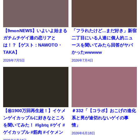
【9monNEWS】いよいよ始まる
「フラれたけど...まだ好き」新宿
ガチムチゲイ達の恋リアと
二丁目にいる人達に個人的ニュ
は！？【ゲスト：NAWOTO・
ースを聞いてみたら回答がヤバ
TAKA】
かったwwwww
2026年7月5日
2026年7月4日
【㊗️1900万回再生超！】イケメ
＃332「【コラボ】おこげの進化
ンゲイカップルに好きなところ
系と男が途切れないゲイの事
を聞いてみた！ #lgbtq #ゲイ #
情」
ゲイカップル #筋肉 #イケメン
2026年6月18日