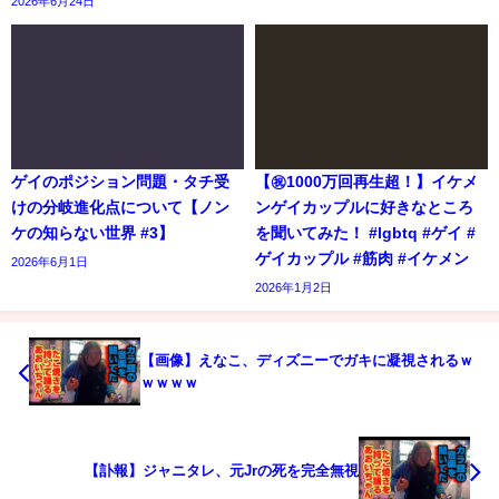
2026年6月24日
ゲイのポジション問題・タチ受
【㊗️1000万回再生超！】イケメ
けの分岐進化点について【ノン
ンゲイカップルに好きなところ
ケの知らない世界 #3】
を聞いてみた！ #lgbtq #ゲイ #
ゲイカップル #筋肉 #イケメン
2026年6月1日
2026年1月2日
【画像】えなこ、ディズニーでガキに凝視されるｗ
ｗｗｗｗ
【訃報】ジャニタレ、元Jrの死を完全無視