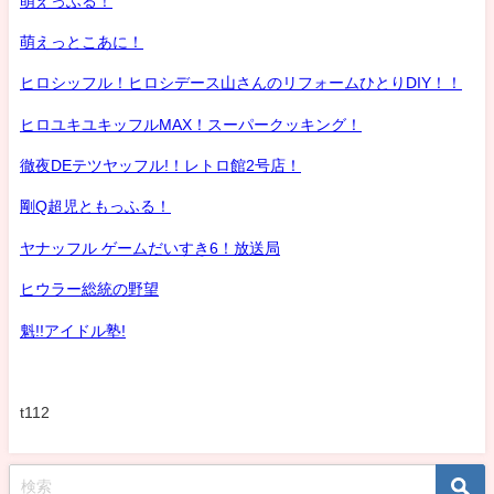
萌えっふる！
萌えっとこあに！
ヒロシッフル！ヒロシデース山さんのリフォームひとりDIY！！
ヒロユキユキッフルMAX！スーパークッキング！
徹夜DEテツヤッフル!！レトロ館2号店！
剛Q超児ともっふる！
ヤナッフル ゲームだいすき6！放送局
ヒウラー総統の野望
魁!!アイドル塾!
t112