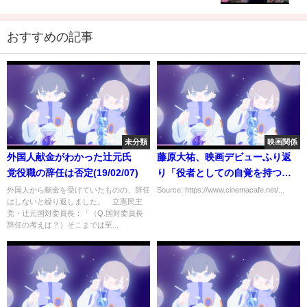
おすすめの記事
未分類
映画関係
外国人献金がわかった辻元氏
藤原大祐、映画デビューふり返
党役職の辞任は否定(19/02/07)
り「役者としての自覚を持つこ
とができた」『愛のまなざし
外国人から献金を受けていたものの、辞任
Source: https://www.cinemacafe.net/...
はしないと繰り返しました。 立憲民主
を』予告編
党・辻元国対委員長：「（Q.国対委員長
辞任の考えは？）そこまでは至...