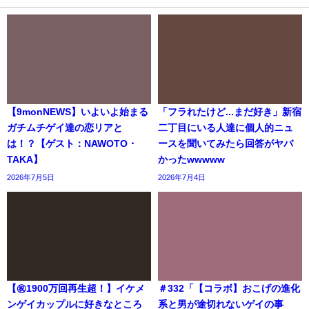
【9monNEWS】いよいよ始まる
「フラれたけど...まだ好き」新宿
ガチムチゲイ達の恋リアと
二丁目にいる人達に個人的ニュ
は！？【ゲスト：NAWOTO・
ースを聞いてみたら回答がヤバ
TAKA】
かったwwwww
2026年7月5日
2026年7月4日
【㊗️1900万回再生超！】イケメ
＃332「【コラボ】おこげの進化
ンゲイカップルに好きなところ
系と男が途切れないゲイの事