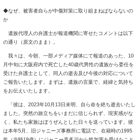
◆なぜ、被害者自らが中傷対策に取り組まねばならないの
か
遺族代理人の弁護士が報道機関に寄せたコメントは以下
の通り（原文のまま）。
我々は、今朝、一部メディア媒体にて報道のあった、10
月中旬に大阪府内で死亡した40歳代男性の遺族から委任を
受けた弁護士として、同人の逝去及び今後の対応について
ご報告いたします。まずは、遺族の言葉で、経緯と気持ち
をお伝えいたします。
「彼は、2023年10月13日未明、自ら命を絶ち逝去いたし
ました。突然の旅立ちをいまだに信じられず、現実感がな
く、私たち家族はぼうぜんとした日々を送っています。彼
は本年5月、旧ジャニーズ事務所に電話で、在籍時の1995
年（当時19歳）にジャニー喜多川から性加害を受けたこと