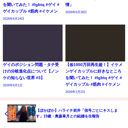
を聞いてみた！ #lgbtq #ゲイ #
情」
ゲイカップル #筋肉 #イケメン
2026年6月18日
2026年6月24日
ゲイのポジション問題・タチ受
【㊗️1000万回再生超！】イケメ
けの分岐進化点について【ノン
ンゲイカップルに好きなところ
ケの知らない世界 #3】
を聞いてみた！ #lgbtq #ゲイ #
ゲイカップル #筋肉 #イケメン
2026年6月1日
2026年1月2日
【ぽかぽか】ハライチ岩井「信号ごとにキスしま
す」19歳・奥森皐月との結婚を生報告