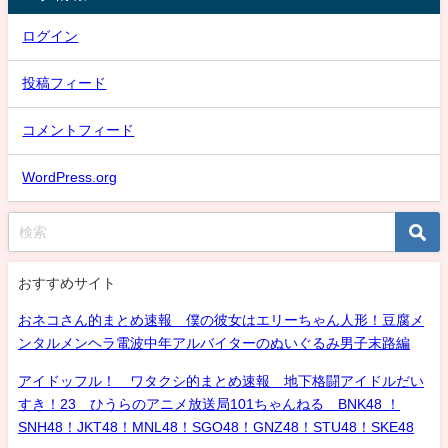
ログイン
投稿フィード
コメントフィード
WordPress.org
おすすめサイト
おネコさん的まとめ速報 僕の彼女はエリーちゃん人形！豆腐メ
ンタルメンヘラ電波中年アルバイターのぬいぐるみ男子末路編
アイドッフル！ ワタクシ的まとめ速報 地下格闘アイドルだい
すき！23 ひうらのアニメ放送局101ちゃんねる BNK48 ！
SNH48！JKT48！MNL48！SGO48！GNZ48！STU48！SKE48