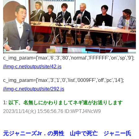
c_img_param=['max','6','3','80','normal','FFFFFF','on','sp','9'];
//img-c.net/output/site/42.js
c_img_param=['max','3','1','0','list','0009FF','off','pc','14'];
//img-c.net/output/site/292.js
1:
以下、名無しにかわりましてネギ速がお送りします
2023/11/14(火) 15:56:56.76 ID:WPTJ4NcW9
元ジャニーズJr．の男性 山中で死亡 ジャニー氏