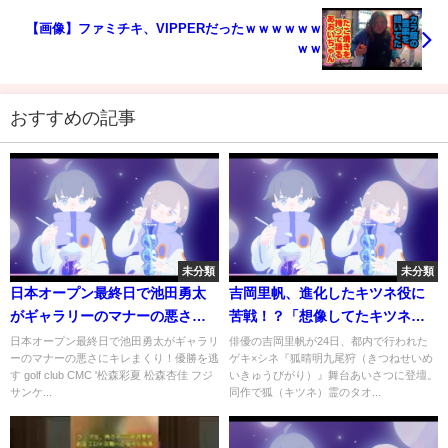
【画像】ファミチキ、VIPPERだったｗｗｗｗｗｗ
ｗｗ
おすすめの記事
未分類
未分類
日本オープン最終日で池田勇太
吉岡里帆、進化したキツネ役に
がギャラリーのマナーの悪さに
苦戦！？「想像してたキツネと
キレまくり！優勝を逃す
違いまして…」 ゲキ×シネ『狐
日本オープン最終日で池田勇太がギャラリ
俳優の吉岡里帆が24日、都内で行われた
ーのマナーの悪さにキレまくり！優勝を逃
ゲキ×シネ『狐晴明九尾狩（きつねせいめ
晴明九尾狩』舞台あいさつ
す golf club CMC '松森彩夏 松森杏佳 フジ
いきゅうびがり）』舞台あいさつに登壇。
サンケ...
同作で狐（キツネ）霊のタオ...