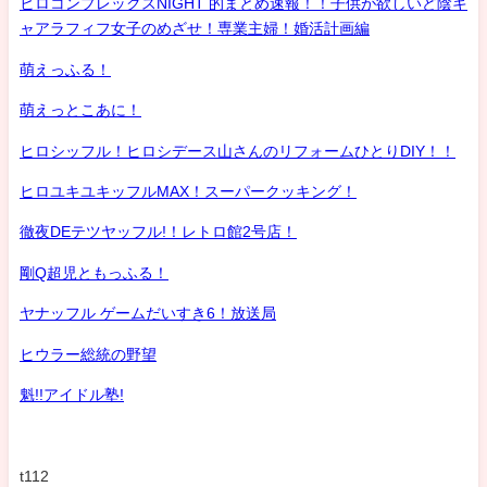
ヒロコンプレックスNIGHT 的まとめ速報！！子供が欲しいど陰キ
ャアラフィフ女子のめざせ！専業主婦！婚活計画編
萌えっふる！
萌えっとこあに！
ヒロシッフル！ヒロシデース山さんのリフォームひとりDIY！！
ヒロユキユキッフルMAX！スーパークッキング！
徹夜DEテツヤッフル!！レトロ館2号店！
剛Q超児ともっふる！
ヤナッフル ゲームだいすき6！放送局
ヒウラー総統の野望
魁!!アイドル塾!
t112