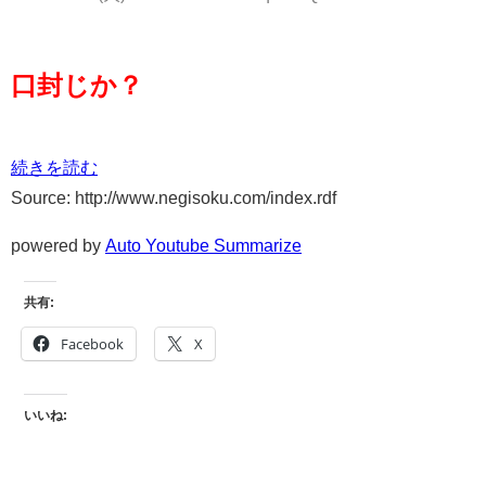
口封じか？
続きを読む
Source: http://www.negisoku.com/index.rdf
powered by
Auto Youtube Summarize
共有:
Facebook
X
いいね: