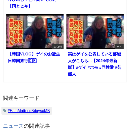
【雨とヒキ】
未分類
ゲイ
【韓国VLOG】ゲイのお誕生
実はゲイを公表している芸能
日韓国旅行🇰🇷
人がこちら...【2024年最新
版】#ゲイ #ホモ #同性愛 #芸
能人
関連キーワード
#EatsMatteosBdaysaMB
ニュース
の関連記事