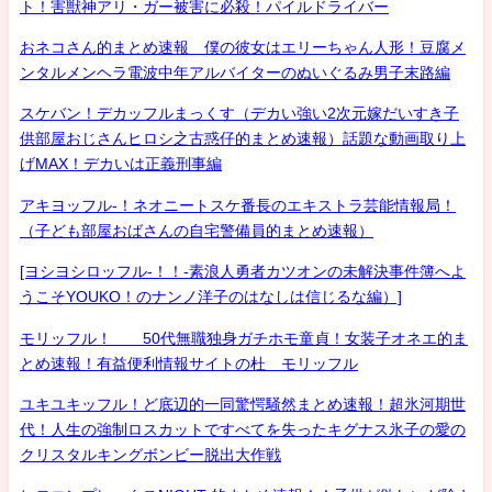
ト！害獣神アリ・ガー被害に必殺！パイルドライバー
おネコさん的まとめ速報 僕の彼女はエリーちゃん人形！豆腐メ
ンタルメンヘラ電波中年アルバイターのぬいぐるみ男子末路編
スケバン！デカッフルまっくす（デカい強い2次元嫁だいすき子
供部屋おじさんヒロシ之古惑仔的まとめ速報）話題な動画取り上
げMAX！デカいは正義刑事編
アキヨッフル-！ネオニートスケ番長のエキストラ芸能情報局！
（子ども部屋おばさんの自宅警備員的まとめ速報）
[ヨシヨシロッフル-！！-素浪人勇者カツオンの未解決事件簿へよ
うこそYOUKO！のナンノ洋子のはなしは信じるな編）]
モリッフル！ 50代無職独身ガチホモ童貞！女装子オネエ的ま
とめ速報！有益便利情報サイトの杜 モリッフル
ユキユキッフル！ど底辺的一同驚愕騒然まとめ速報！超氷河期世
代！人生の強制ロスカットですべてを失ったキグナス氷子の愛の
クリスタルキングボンビー脱出大作戦