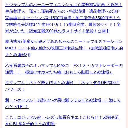
ヒウラッフルのハーニーフィニッシュゴミ屋敷補完計画 ＜必殺！
生前整理人！孤立し孤独死からの～特殊清掃・遺品整理への道F
完結編＞ キャッシング計1500万返済：厨二病借金3500万円！う
つ病統合失調症14年生HKT46！！9期研究生、最後のサイト！全
米が泣いた！認知症鬱病60代のラストサイト絶賛！公開中
魔法熟女/美魔女ッ娘メグみみちゃんのニートッフルステーション
MAX！ ニート仙人仙女の映画三昧老後生活！（無職孤独居老人的
まとめ速報Z)]
乙女系腐男子のオカマッフルMAX2- FX！オ・カマトレーダーの
逆襲！！ 極道のオカマたち編（おもしろ動画まとめ速報）
タダッフル！ネトゲ廃人的まとめ速報！！ネット乞食DE2000万
パワーズ！
新・ハゲッフル！哀愁のハゲ男の髪ってるまとめ速報！！激しく
ハゲっTEL？
こじ！コジッフル@！-レズっ娘百合ネエ！こじらせ！50独身処
女のBL腐女子的まとめ速報-