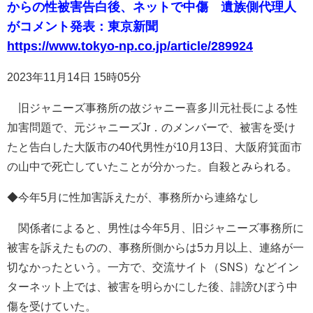
からの性被害告白後、ネットで中傷 遺族側代理人
がコメント発表：東京新聞
https://www.tokyo-np.co.jp/article/289924
2023年11月14日 15時05分
旧ジャニーズ事務所の故ジャニー喜多川元社長による性
加害問題で、元ジャニーズJr．のメンバーで、被害を受け
たと告白した大阪市の40代男性が10月13日、大阪府箕面市
の山中で死亡していたことが分かった。自殺とみられる。
◆今年5月に性加害訴えたが、事務所から連絡なし
関係者によると、男性は今年5月、旧ジャニーズ事務所に
被害を訴えたものの、事務所側からは5カ月以上、連絡が一
切なかったという。一方で、交流サイト（SNS）などイン
ターネット上では、被害を明らかにした後、誹謗ひぼう中
傷を受けていた。