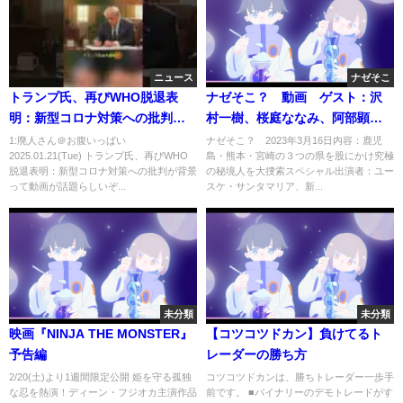
ニュース
ナゼそこ
トランプ氏、再びWHO脱退表
ナゼそこ？ 動画 ゲスト：沢
明：新型コロナ対策への批判が
村一樹、桜庭ななみ、阿部顕
背景
嵐 2023年3月16日
1:廃人さん＠お腹いっぱい
ナゼそこ？ 2023年3月16日内容：鹿児
2025.01.21(Tue) トランプ氏、再びWHO
島・熊本・宮崎の３つの県を股にかけ究極
脱退表明：新型コロナ対策への批判が背景
の秘境人を大捜索スペシャル出演者：ユー
って動画が話題らしいぞ...
スケ・サンタマリア、新...
未分類
未分類
映画『NINJA THE MONSTER』
【コツコツドカン】負けてるト
予告編
レーダーの勝ち方
2/20(土)より1週間限定公開 姫を守る孤独
コツコツドカンは、勝ちトレーダー一歩手
な忍を熱演！ディーン・フジオカ主演作品
前です。 ■バイナリーのデモトレードがす