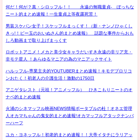
何だ！何が？真・シロッフル！！ 永遠の無職童貞- ぼっちな
ニート的まとめ速報！一生童貞上等夜露死苦！
男装スケバン女子！スケッフルまっくす！（新・ナンノひゃくし
きっ!！ビー玉のおいぬさん的まとめ速報） 話題な事件からおも
しろ動画まで取り上げまっくす
ロボットアニメ！メカと美少女キャラだいすき永遠の非リア充・
非モテ星人 ！あらゆるマニアの為のマニアックサイト
ハルッフル-専業主夫的YOUTUBERまとめ速報！キモデブロリコ
ンおたく！初老人の介護生活！激動の1750日
アニゲタレスト（元祖！アニメッフル） ひきこもりニートのオ
ナベ的まとめ速報
火浦のシネマッフル映画NEWS情報ポータブルの杜！オネエ管理
人オカマちゃんの鬼女的まとめ速報!オカマッフルアタックナンバ
ーハーフ
ユカ・ヨネッフル！初老的まとめ速報！！大帝イタチにラリアッ