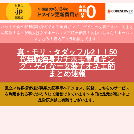
ネット乞食50代無職独身ガチホモ童貞ギング・ゲイなー女装子オネエ的まと
め速報！ネトゲ廃人は女子ホームレス三銃士伝説！あおいちゃん！ホームレ
スまなみ！愛内アイラ応援してます！
真・モリ・タダッフル2！！50
代無職独身ガチホモ童貞ギン
グ・ゲイなー女装子オネエ的
まとめ速報
孤立＜お客様皆様が掲載の記事等へアクセス、閲覧、こちらのサービス
を利用される事でかろうじて運営できています＞本日は足元が悪い中ご
足労頂き誠に有難うございます。