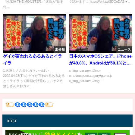
『NINJA THE MONSTER』“逆輸入”日本
ぐ試せます→ https://onl.tw/SDCnDAB ■...
公...
未分類
ニュース
ゲイが言われるあるあるとイラ
日本のスマホOSシェア、iPhone
イラ
が49.6%、Androidが50.1%と判
明
1:名無しさん＠おカマいっぱい
c_img_param=; //img-
2022.04.28(Thu) ゲイが言われるあるある
c.net/output/category/game.js
とイライラって動画が話題らしいぞ 2:名
c_img_param=; //img-...
無しさん＠おカマ...
xrea