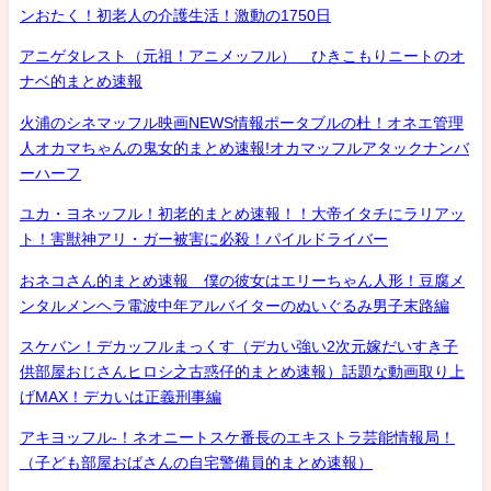
ンおたく！初老人の介護生活！激動の1750日
アニゲタレスト（元祖！アニメッフル） ひきこもりニートのオ
ナベ的まとめ速報
火浦のシネマッフル映画NEWS情報ポータブルの杜！オネエ管理
人オカマちゃんの鬼女的まとめ速報!オカマッフルアタックナンバ
ーハーフ
ユカ・ヨネッフル！初老的まとめ速報！！大帝イタチにラリアッ
ト！害獣神アリ・ガー被害に必殺！パイルドライバー
おネコさん的まとめ速報 僕の彼女はエリーちゃん人形！豆腐メ
ンタルメンヘラ電波中年アルバイターのぬいぐるみ男子末路編
スケバン！デカッフルまっくす（デカい強い2次元嫁だいすき子
供部屋おじさんヒロシ之古惑仔的まとめ速報）話題な動画取り上
げMAX！デカいは正義刑事編
アキヨッフル-！ネオニートスケ番長のエキストラ芸能情報局！
（子ども部屋おばさんの自宅警備員的まとめ速報）