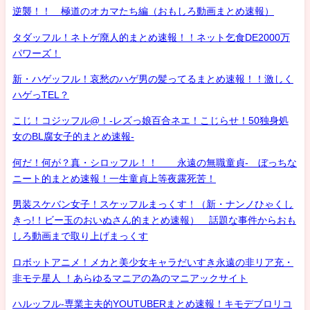
逆襲！！ 極道のオカマたち編（おもしろ動画まとめ速報）
タダッフル！ネトゲ廃人的まとめ速報！！ネット乞食DE2000万
パワーズ！
新・ハゲッフル！哀愁のハゲ男の髪ってるまとめ速報！！激しく
ハゲっTEL？
こじ！コジッフル@！-レズっ娘百合ネエ！こじらせ！50独身処
女のBL腐女子的まとめ速報-
何だ！何が？真・シロッフル！！ 永遠の無職童貞- ぼっちな
ニート的まとめ速報！一生童貞上等夜露死苦！
男装スケバン女子！スケッフルまっくす！（新・ナンノひゃくし
きっ!！ビー玉のおいぬさん的まとめ速報） 話題な事件からおも
しろ動画まで取り上げまっくす
ロボットアニメ！メカと美少女キャラだいすき永遠の非リア充・
非モテ星人 ！あらゆるマニアの為のマニアックサイト
ハルッフル-専業主夫的YOUTUBERまとめ速報！キモデブロリコ