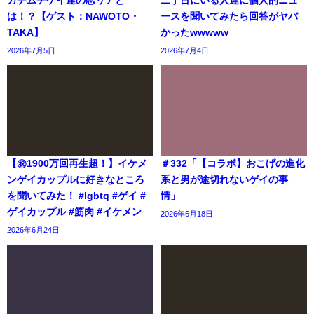
ガチムチゲイ達の恋リアと
二丁目にいる人達に個人的ニュ
は！？【ゲスト：NAWOTO・
ースを聞いてみたら回答がヤバ
TAKA】
かったwwwww
2026年7月5日
2026年7月4日
【㊗️1900万回再生超！】イケメ
＃332「【コラボ】おこげの進化
ンゲイカップルに好きなところ
系と男が途切れないゲイの事
を聞いてみた！ #lgbtq #ゲイ #
情」
ゲイカップル #筋肉 #イケメン
2026年6月18日
2026年6月24日