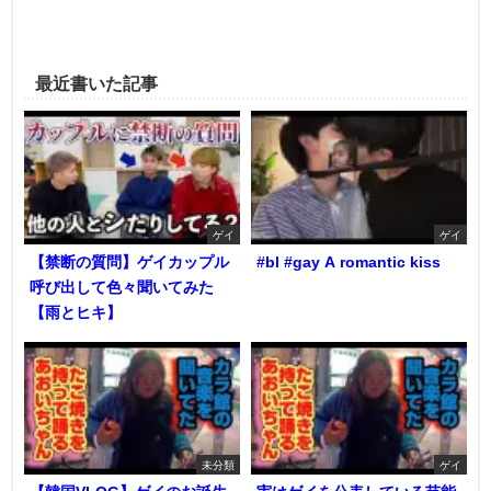
最近書いた記事
ゲイ
ゲイ
【禁断の質問】ゲイカップル
#bl #gay A romantic kiss
呼び出して色々聞いてみた
【雨とヒキ】
未分類
ゲイ