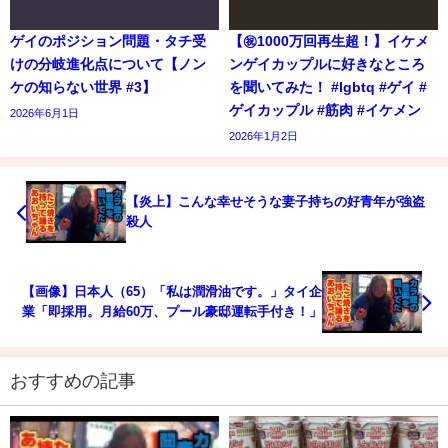
ゲイのポジション問題・タチ受
【㊗️1000万回再生超！】イケメ
けの分岐進化点について【ノン
ンゲイカップルに好きなところ
ケの知らない世界 #3】
を聞いてみた！ #lgbtq #ゲイ #
ゲイカップル #筋肉 #イケメン
2026年6月1日
2026年1月2日
【炎上】こんな幸せそうな妻子持ちの好青年が強盗
殺人
【画像】日本人（65）「私は潤滑油です。」タイ企
業「即採用。月給60万、プール豪邸運転手付き！」
おすすめの記事