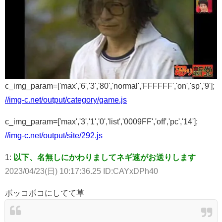
c_img_param=['max','6','3','80','normal','FFFFFF','on','sp','9'];
//img-c.net/output/category/game.js
c_img_param=['max','3','1','0','list','0009FF','off','pc','14'];
//img-c.net/output/site/292.js
1:
以下、名無しにかわりましてネギ速がお送りします
2023/04/23(日) 10:17:36.25 ID:CAYxDPh40
ボッコボコにしてて草