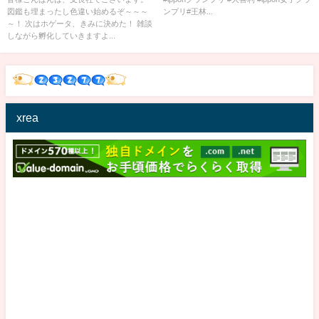
図鑑も埋まったし色違い始めるぞ～～～
ンプリ#王林...
～！ 次はホゲータ、きみに決めた！ 雑談
しながら孵化していきますよ...
xrea