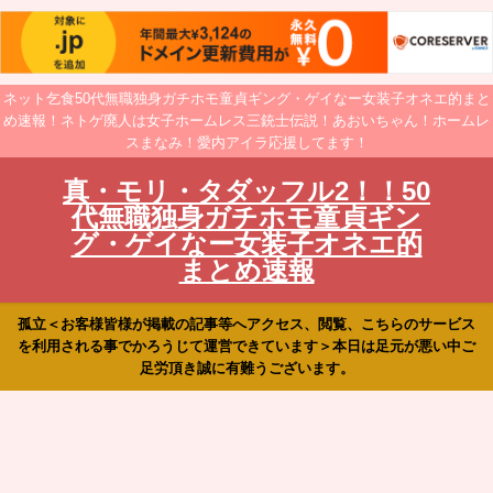
ネット乞食50代無職独身ガチホモ童貞ギング・ゲイなー女装子オネエ的まと
め速報！ネトゲ廃人は女子ホームレス三銃士伝説！あおいちゃん！ホームレ
スまなみ！愛内アイラ応援してます！
真・モリ・タダッフル2！！50
代無職独身ガチホモ童貞ギン
グ・ゲイなー女装子オネエ的
まとめ速報
孤立＜お客様皆様が掲載の記事等へアクセス、閲覧、こちらのサービス
を利用される事でかろうじて運営できています＞本日は足元が悪い中ご
足労頂き誠に有難うございます。