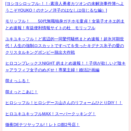
[ヨシヨシロッフル-！！-素浪人勇者カツオンの未解決事件簿へよ
うこそYOUKO！のナンノ洋子のはなしは信じるな編）]
モリッフル！ 50代無職独身ガチホモ童貞！女装子オネエ的ま
とめ速報！有益便利情報サイトの杜 モリッフル
ユキユキッフル！ど底辺的一同驚愕騒然まとめ速報！超氷河期世
代！人生の強制ロスカットですべてを失ったキグナス氷子の愛の
クリスタルキングボンビー脱出大作戦
ヒロコンプレックスNIGHT 的まとめ速報！！子供が欲しいど陰キ
ャアラフィフ女子のめざせ！専業主婦！婚活計画編
萌えっふる！
萌えっとこあに！
ヒロシッフル！ヒロシデース山さんのリフォームひとりDIY！！
ヒロユキユキッフルMAX！スーパークッキング！
徹夜DEテツヤッフル!！レトロ館2号店！