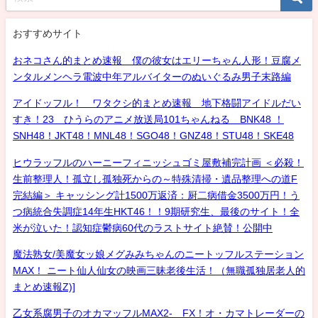
おすすめサイト
おネコさん的まとめ速報 僕の彼女はエリーちゃん人形！豆腐メ
ンタルメンヘラ電波中年アルバイターのぬいぐるみ男子末路編
アイドッフル！ ワタクシ的まとめ速報 地下格闘アイドルだい
すき！23 ひうらのアニメ放送局101ちゃんねる BNK48 ！
SNH48！JKT48！MNL48！SGO48！GNZ48！STU48！SKE48
ヒウラッフルのハーニーフィニッシュゴミ屋敷補完計画 ＜必殺！
生前整理人！孤立し孤独死からの～特殊清掃・遺品整理への道F
完結編＞ キャッシング計1500万返済：厨二病借金3500万円！う
つ病統合失調症14年生HKT46！！9期研究生、最後のサイト！全
米が泣いた！認知症鬱病60代のラストサイト絶賛！公開中
魔法熟女/美魔女ッ娘メグみみちゃんのニートッフルステーション
MAX！ ニート仙人仙女の映画三昧老後生活！（無職孤独居老人的
まとめ速報Z)]
乙女系腐男子のオカマッフルMAX2- FX！オ・カマトレーダーの