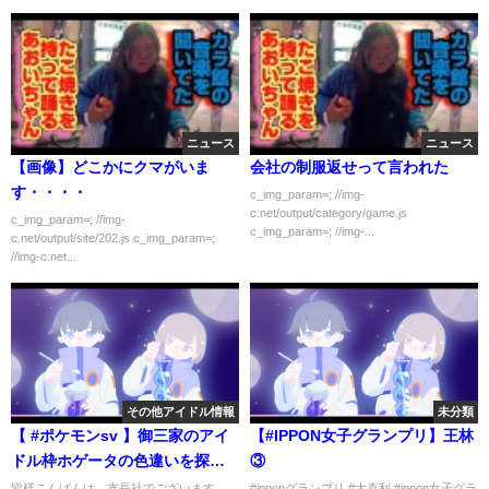
ニュース
ニュース
【画像】どこかにクマがいま
会社の制服返せって言われた
す・・・・
c_img_param=; //img-
c.net/output/category/game.js
c_img_param=; //img-
c_img_param=; //img-...
c.net/output/site/202.js c_img_param=;
//img-c.net...
その他アイドル情報
未分類
【 #ポケモンsv 】御三家のアイ
【#IPPON女子グランプリ】王林
ドル枠ホゲータの色違いを探
③
す！【五日目】
皆様こんばんは、支長社でございます。
#ipponグランプリ #大喜利 #ippon女子グラ