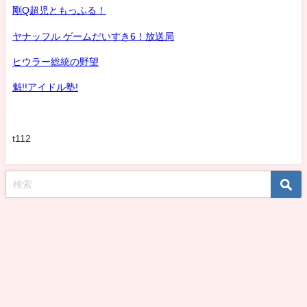
剛Q超児ともっふる！
ヤナッフル ゲームだいすき6！放送局
ヒウラー総統の野望
魁!!アイドル塾!
t112