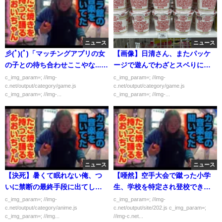
ニュース
ニュース
彡(ﾟ)(ﾟ)「マッチングアプリの女
【画像】日清さん、またパッケ
の子との待ち合わせここやな...
ージで遊んでわざとスベりに行
あ！居た！」彡(^)(^)「こんにち
くｗｗｗｗｗ
c_img_param=; //img-
c_img_param=; //img-
c.net/output/category/game.js
c.net/output/category/game.js
は！」
c_img_param=; //img-...
c_img_param=; //img-...
ニュース
ニュース
【決死】暑くて眠れない俺、つ
【唖然】空手大会で蹴った小学
いに禁断の最終手段に出てしま
生、学校を特定され登校できな
う！！
くなっている模様…
c_img_param=; //img-
c_img_param=; //img-
c.net/output/category/anime.js
c.net/output/site/202.js c_img_param=;
c_img_param=; //img...
//img-c.net...