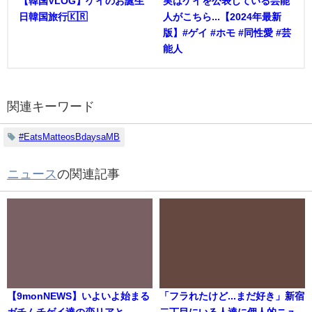
【韓国VLOG】ゲイのお誕生
実はゲイを公表している芸能
日韓国旅行🇰🇷
人がこちら...【2024年最新
版】#ゲイ #ホモ #同性愛 #芸
能人
関連キーワード
#EatsMatteosBdaysaMB
ニュース
の関連記事
【9monNEWS】いよいよ始まる
「フラれたけど...まだ好き」新宿