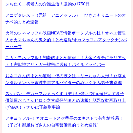
ンおたく！初老人の介護生活！激動の1750日
アニゲタレスト（元祖！アニメッフル） ひきこもりニートのオ
ナベ的まとめ速報
火浦のシネマッフル映画NEWS情報ポータブルの杜！オネエ管理
人オカマちゃんの鬼女的まとめ速報!オカマッフルアタックナンバ
ーハーフ
ユカ・ヨネッフル！初老的まとめ速報！！大帝イタチにラリアッ
ト！害獣神アリ・ガー被害に必殺！パイルドライバー
おネコさん的まとめ速報 僕の彼女はエリーちゃん人形！豆腐メ
ンタルメンヘラ電波中年アルバイターのぬいぐるみ男子末路編
スケバン！デカッフルまっくす（デカい強い2次元嫁だいすき子
供部屋おじさんヒロシ之古惑仔的まとめ速報）話題な動画取り上
げMAX！デカいは正義刑事編
アキヨッフル-！ネオニートスケ番長のエキストラ芸能情報局！
（子ども部屋おばさんの自宅警備員的まとめ速報）