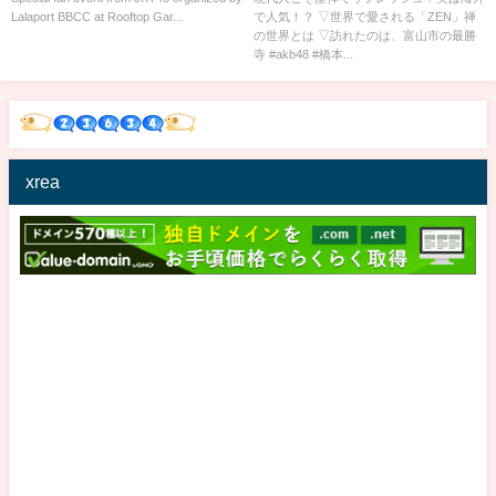
Lalaport BBCC at Rooftop Gar...
で人気！？ ▽世界で愛される「ZEN」禅
の世界とは ▽訪れたのは、富山市の最勝
寺 #akb48 #橋本...
xrea