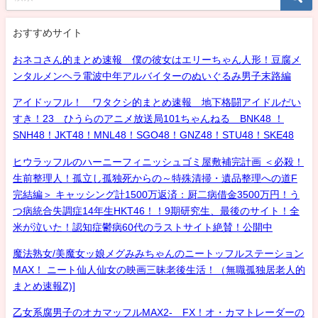
おすすめサイト
おネコさん的まとめ速報 僕の彼女はエリーちゃん人形！豆腐メ
ンタルメンヘラ電波中年アルバイターのぬいぐるみ男子末路編
アイドッフル！ ワタクシ的まとめ速報 地下格闘アイドルだい
すき！23 ひうらのアニメ放送局101ちゃんねる BNK48 ！
SNH48！JKT48！MNL48！SGO48！GNZ48！STU48！SKE48
ヒウラッフルのハーニーフィニッシュゴミ屋敷補完計画 ＜必殺！
生前整理人！孤立し孤独死からの～特殊清掃・遺品整理への道F
完結編＞ キャッシング計1500万返済：厨二病借金3500万円！う
つ病統合失調症14年生HKT46！！9期研究生、最後のサイト！全
米が泣いた！認知症鬱病60代のラストサイト絶賛！公開中
魔法熟女/美魔女ッ娘メグみみちゃんのニートッフルステーション
MAX！ ニート仙人仙女の映画三昧老後生活！（無職孤独居老人的
まとめ速報Z)]
乙女系腐男子のオカマッフルMAX2- FX！オ・カマトレーダーの