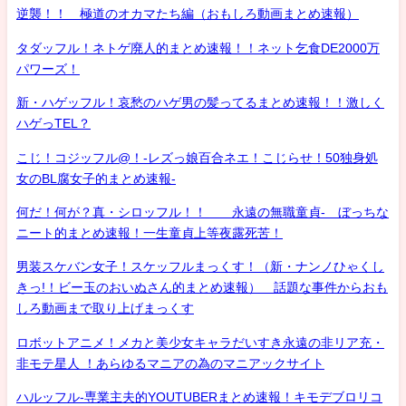
逆襲！！ 極道のオカマたち編（おもしろ動画まとめ速報）
タダッフル！ネトゲ廃人的まとめ速報！！ネット乞食DE2000万
パワーズ！
新・ハゲッフル！哀愁のハゲ男の髪ってるまとめ速報！！激しく
ハゲっTEL？
こじ！コジッフル@！-レズっ娘百合ネエ！こじらせ！50独身処
女のBL腐女子的まとめ速報-
何だ！何が？真・シロッフル！！ 永遠の無職童貞- ぼっちな
ニート的まとめ速報！一生童貞上等夜露死苦！
男装スケバン女子！スケッフルまっくす！（新・ナンノひゃくし
きっ!！ビー玉のおいぬさん的まとめ速報） 話題な事件からおも
しろ動画まで取り上げまっくす
ロボットアニメ！メカと美少女キャラだいすき永遠の非リア充・
非モテ星人 ！あらゆるマニアの為のマニアックサイト
ハルッフル-専業主夫的YOUTUBERまとめ速報！キモデブロリコ