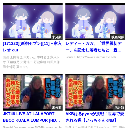
未分類
映画関係
[171223][新宿セブン][11]－家入
レディー・ガガ、「世界親切デ
レオ cut
ー」を記念し若者たちと「親切
心とメンタルヘルス」について
出演 上田竜也 大野いと 中村倫也 家入レ
Source: https://www.cinemacafe.net/...
オ 工藤綾乃 矢野浩二 野波麻帆 嶋田久作
議論
田中哲司 夏木マリ...
未分類
未分類
JKT48 LIVE AT LALAPORT
AKBはるpyonが挑戦！世界で愛
BBCC KUALA LUMPUR [HD
される禅【いっちゃんKNB】
1080P]
Special fan event from JKT48 organized by
現代人こそ座禅でリフレッシュ！実は海外