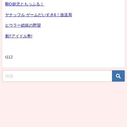
剛Q超児ともっふる！
ヤナッフル ゲームだいすき6！放送局
ヒウラー総統の野望
魁!!アイドル塾!
t112