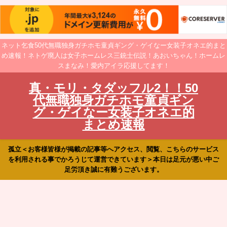
ネット乞食50代無職独身ガチホモ童貞ギング・ゲイなー女装子オネエ的まと
め速報！ネトゲ廃人は女子ホームレス三銃士伝説！あおいちゃん！ホームレ
スまなみ！愛内アイラ応援してます！
真・モリ・タダッフル2！！50
代無職独身ガチホモ童貞ギン
グ・ゲイなー女装子オネエ的
まとめ速報
孤立＜お客様皆様が掲載の記事等へアクセス、閲覧、こちらのサービス
を利用される事でかろうじて運営できています＞本日は足元が悪い中ご
足労頂き誠に有難うございます。