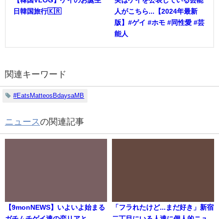
【韓国VLOG】ゲイのお誕生
実はゲイを公表している芸能
日韓国旅行🇰🇷
人がこちら...【2024年最新
版】#ゲイ #ホモ #同性愛 #芸
能人
関連キーワード
#EatsMatteosBdaysaMB
ニュース
の関連記事
【9monNEWS】いよいよ始まる
「フラれたけど...まだ好き」新宿
ガチムチゲイ達の恋リアと
二丁目にいる人達に個人的ニュ