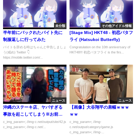
未分類
その他アイドル情報
半年前にバックれたバイト先に
[Stage Mix] HKT48 - 初恋バタフ
制服返しに行ってみた
ライ (Hatsukoi Butterfly)
バイトを辞める時はちゃんと申告しましょ
Congratulation on the 10th anniversary of
う(戒め) Twitter 👇
HKT48!!! 初恋バタフライ is the firs...
https://mobile.twitter.com/...
ニュース
ニュース
沖縄のステーキ店、ヤバすぎる
【画像】大谷翔平の肩幅ｗｗｗ
事故を起こしてしまう※お前ら
ｗｗ
の想像の100倍やばい
c_img_param=; //img-c.net/output/site/42.js
c_img_param=; //img-
c_img_param=; //img-c.net/...
c.net/output/category/game.js
c_img_param=; //img-...