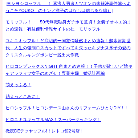
[ヨシヨシロッフル-！！-素浪人勇者カツオンの未解決事件簿へよ
うこそYOUKO！のナンノ洋子のはなしは信じるな編）]
モリッフル！ 50代無職独身ガチホモ童貞！女装子オネエ的ま
とめ速報！有益便利情報サイトの杜 モリッフル
ユキユキッフル！ど底辺的一同驚愕騒然まとめ速報！超氷河期世
代！人生の強制ロスカットですべてを失ったキグナス氷子の愛の
クリスタルキングボンビー脱出大作戦
ヒロコンプレックスNIGHT 的まとめ速報！！子供が欲しいど陰キ
ャアラフィフ女子のめざせ！専業主婦！婚活計画編
萌えっふる！
萌えっとこあに！
ヒロシッフル！ヒロシデース山さんのリフォームひとりDIY！！
ヒロユキユキッフルMAX！スーパークッキング！
徹夜DEテツヤッフル!！レトロ館2号店！