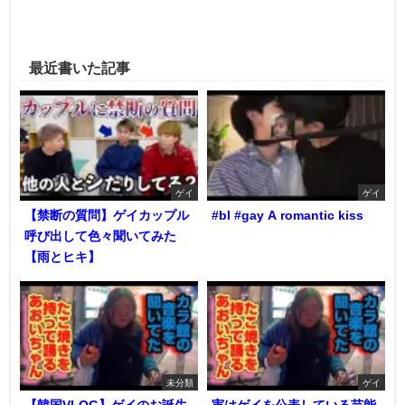
最近書いた記事
ゲイ
ゲイ
【禁断の質問】ゲイカップル
#bl #gay A romantic kiss
呼び出して色々聞いてみた
【雨とヒキ】
未分類
ゲイ