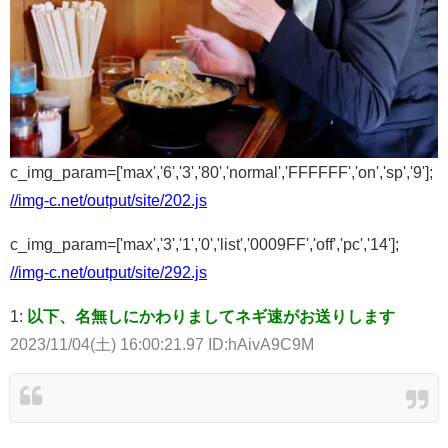
c_img_param=['max','6','3','80','normal','FFFFFF','on','sp','9'];
//img-c.net/output/site/202.js
c_img_param=['max','3','1','0','list','0009FF','off','pc','14'];
//img-c.net/output/site/292.js
1:
以下、名無しにかわりましてネギ速がお送りします
2023/11/04(土) 16:00:21.97 ID:hAivA9C9M