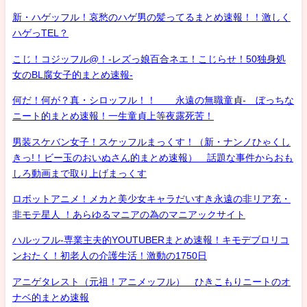
新・ハゲッフル！哀愁のハゲ男の髪ってるまとめ速報！！激しく
ハゲっTEL？
こじ！コジッフル@！-レズっ娘百合ネエ！こじらせ！50独身処
女のBL腐女子的まとめ速報-
何だ！何が？真・シロッフル！！ 永遠の無職童貞- ぼっちな
ニート的まとめ速報！一生童貞上等夜露死苦！
男装スケバン女子！スケッフルまっくす！（新・ナンノひゃくし
きっ!！ビー玉のおいぬさん的まとめ速報） 話題な事件からおも
しろ動画まで取り上げまっくす
ロボットアニメ！メカと美少女キャラだいすき永遠の非リア充・
非モテ星人 ！あらゆるマニアの為のマニアックサイト
ハルッフル-専業主夫的YOUTUBERまとめ速報！キモデブロリコ
ンおたく！初老人の介護生活！激動の1750日
アニゲタレスト（元祖！アニメッフル） ひきこもりニートのオ
ナベ的まとめ速報