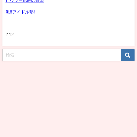
ヒウラー総統の野望
魁!!アイドル塾!
t112
koshirohiroko39jp All Rights Reserved.