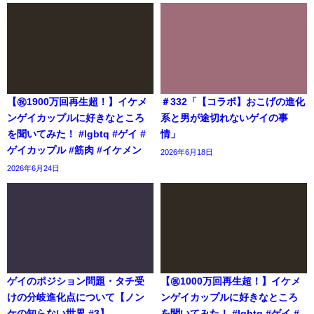
【㊗️1900万回再生超！】イケメ
＃332「【コラボ】おこげの進化
ンゲイカップルに好きなところ
系と男が途切れないゲイの事
を聞いてみた！ #lgbtq #ゲイ #
情」
ゲイカップル #筋肉 #イケメン
2026年6月18日
2026年6月24日
ゲイのポジション問題・タチ受
【㊗️1000万回再生超！】イケメ
けの分岐進化点について【ノン
ンゲイカップルに好きなところ
ケの知らない世界 #3】
を聞いてみた！ #lgbtq #ゲイ #