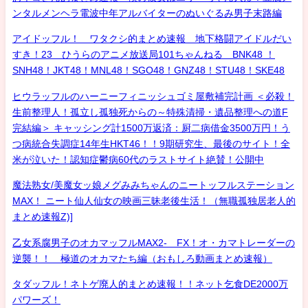
ンタルメンヘラ電波中年アルバイターのぬいぐるみ男子末路編
アイドッフル！ ワタクシ的まとめ速報 地下格闘アイドルだい
すき！23 ひうらのアニメ放送局101ちゃんねる BNK48 ！
SNH48！JKT48！MNL48！SGO48！GNZ48！STU48！SKE48
ヒウラッフルのハーニーフィニッシュゴミ屋敷補完計画 ＜必殺！
生前整理人！孤立し孤独死からの～特殊清掃・遺品整理への道F
完結編＞ キャッシング計1500万返済：厨二病借金3500万円！う
つ病統合失調症14年生HKT46！！9期研究生、最後のサイト！全
米が泣いた！認知症鬱病60代のラストサイト絶賛！公開中
魔法熟女/美魔女ッ娘メグみみちゃんのニートッフルステーション
MAX！ ニート仙人仙女の映画三昧老後生活！（無職孤独居老人的
まとめ速報Z)]
乙女系腐男子のオカマッフルMAX2- FX！オ・カマトレーダーの
逆襲！！ 極道のオカマたち編（おもしろ動画まとめ速報）
タダッフル！ネトゲ廃人的まとめ速報！！ネット乞食DE2000万
パワーズ！