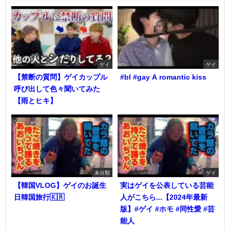
ゲイ
ゲイ
【禁断の質問】ゲイカップル
#bl #gay A romantic kiss
呼び出して色々聞いてみた
【雨とヒキ】
未分類
ゲイ
【韓国VLOG】ゲイのお誕生
実はゲイを公表している芸能
日韓国旅行🇰🇷
人がこちら...【2024年最新
版】#ゲイ #ホモ #同性愛 #芸
能人