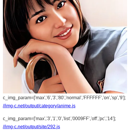
c_img_param=['max','6','3','80','normal','FFFFFF','on','sp','9'];
//img-c.net/output/category/anime.js
c_img_param=['max','3','1','0','list','0009FF','off','pc','14'];
//img-c.net/output/site/292.js