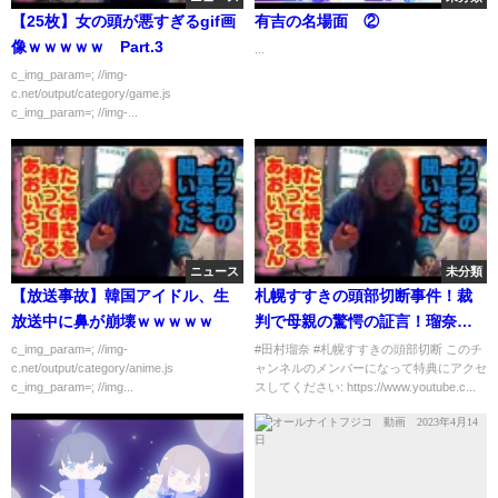
【25枚】女の頭が悪すぎるgif画
有吉の名場面 ②
像ｗｗｗｗｗ Part.3
...
c_img_param=; //img-
c.net/output/category/game.js
c_img_param=; //img-...
ニュース
未分類
【放送事故】韓国アイドル、生
札幌すすきの頭部切断事件！裁
放送中に鼻が崩壊ｗｗｗｗｗ
判で母親の驚愕の証言！瑠奈は5
人いた！私はナイフで脅され
c_img_param=; //img-
#田村瑠奈 #札幌すすきの頭部切断 このチ
c.net/output/category/anime.js
ャンネルのメンバーになって特典にアクセ
た！何故ゴミ屋敷になったの
c_img_param=; //img...
スしてください: https://www.youtube.c...
か！父親の修は首を絞められ
た！