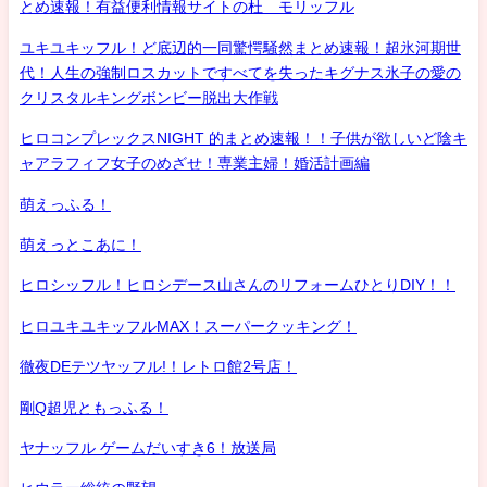
とめ速報！有益便利情報サイトの杜 モリッフル
ユキユキッフル！ど底辺的一同驚愕騒然まとめ速報！超氷河期世
代！人生の強制ロスカットですべてを失ったキグナス氷子の愛の
クリスタルキングボンビー脱出大作戦
ヒロコンプレックスNIGHT 的まとめ速報！！子供が欲しいど陰キ
ャアラフィフ女子のめざせ！専業主婦！婚活計画編
萌えっふる！
萌えっとこあに！
ヒロシッフル！ヒロシデース山さんのリフォームひとりDIY！！
ヒロユキユキッフルMAX！スーパークッキング！
徹夜DEテツヤッフル!！レトロ館2号店！
剛Q超児ともっふる！
ヤナッフル ゲームだいすき6！放送局