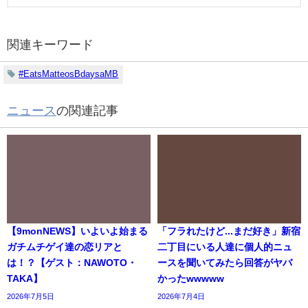
関連キーワード
#EatsMatteosBdaysaMB
ニュース
の関連記事
【9monNEWS】いよいよ始まる
「フラれたけど...まだ好き」新宿
ガチムチゲイ達の恋リアと
二丁目にいる人達に個人的ニュ
は！？【ゲスト：NAWOTO・
ースを聞いてみたら回答がヤバ
TAKA】
かったwwwww
2026年7月5日
2026年7月4日