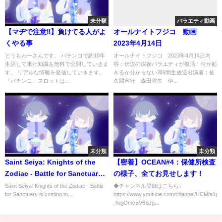
未分類
バラエティ動画
【マヂで注意‼︎】負けてる人がよ
オールナイトフジコ 動画
くやる事
2023年4月14日
どうもわーさんです。 パチンコで約10年
オールナイトフジコ 2023年4月14日内
生活して来た知識を無料で公開していきま
容：伝説の深夜バラエティが復活！何が起
す。 リアルな情報を発信していきます。
きるか分からない2時間生放送出演者：佐
『パチンコ、スロットは...
久間宣行 森田哲矢 伊...
未分類
未分類
Saint Seiya: Knights of the
【密着】OCEAN#4：保健所検査
Zodiac - Battle for Sanctuary |
の様子、全てお見せします！
OFFICIAL TRAILER
Saint Seiya: Knights of the Zodiac - Battle
◆チャンネル登録はこちら↓
for Sanctuary is coming to...
https://www.youtube.com/channel/UCMfa1p1
-hcjjOmcBV6SJg...