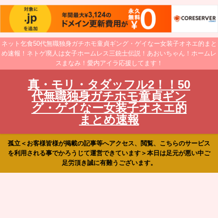
ネット乞食50代無職独身ガチホモ童貞ギング・ゲイなー女装子オネエ的まと
め速報！ネトゲ廃人は女子ホームレス三銃士伝説！あおいちゃん！ホームレ
スまなみ！愛内アイラ応援してます！
真・モリ・タダッフル2！！50
代無職独身ガチホモ童貞ギン
グ・ゲイなー女装子オネエ的
まとめ速報
孤立＜お客様皆様が掲載の記事等へアクセス、閲覧、こちらのサービス
を利用される事でかろうじて運営できています＞本日は足元が悪い中ご
足労頂き誠に有難うございます。