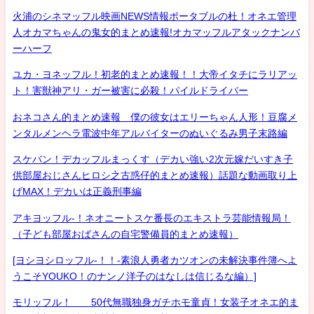
火浦のシネマッフル映画NEWS情報ポータブルの杜！オネエ管理
人オカマちゃんの鬼女的まとめ速報!オカマッフルアタックナンバ
ーハーフ
ユカ・ヨネッフル！初老的まとめ速報！！大帝イタチにラリアッ
ト！害獣神アリ・ガー被害に必殺！パイルドライバー
おネコさん的まとめ速報 僕の彼女はエリーちゃん人形！豆腐メ
ンタルメンヘラ電波中年アルバイターのぬいぐるみ男子末路編
スケバン！デカッフルまっくす（デカい強い2次元嫁だいすき子
供部屋おじさんヒロシ之古惑仔的まとめ速報）話題な動画取り上
げMAX！デカいは正義刑事編
アキヨッフル-！ネオニートスケ番長のエキストラ芸能情報局！
（子ども部屋おばさんの自宅警備員的まとめ速報）
[ヨシヨシロッフル-！！-素浪人勇者カツオンの未解決事件簿へよ
うこそYOUKO！のナンノ洋子のはなしは信じるな編）]
モリッフル！ 50代無職独身ガチホモ童貞！女装子オネエ的ま